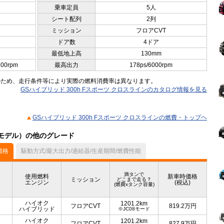
乗車定員
5人
シート配列
2列
ミッション
フロアCVT
ドア数
4ドア
最低地上高
130mm
800rpm
最高出力
178ps/6000rpm
のため、走行条件等により実際の燃料消費率は異なります。
GSハイブリッド 300h Fスポーツ クロスラインのカタログ情報を見る
GSハイブリッド 300h Fスポーツ クロスラインの燃費・トップヘ
0月モデル）の他のグレード
価格
駆動方式/最大出力/過給器/生産期間/燃費性能
満タンで
使用燃料
新車時価格
ミッション
どこまで走る？
エンジン
(税込)
(燃費xタンク容量)
ハイオク
1201.2km
フロアCVT
819.2
万円
ハイブリッド
※JC08モード
ハイオク
1201.2km
フロアCVT
827.9
万円