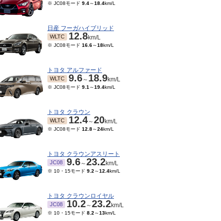
※ JC08モード
9.4
～
18.4
km/L
日産 フーガハイブリッド
12.8
WLTC
km/L
※ JC08モード
16.6
～
18
km/L
トヨタ アルファード
9.6
18.9
WLTC
～
km/L
※ JC08モード
9.1
～
19.4
km/L
トヨタ クラウン
12.4
20
WLTC
～
km/L
※ JC08モード
12.8
～
24
km/L
トヨタ クラウンアスリート
9.6
23.2
JC08
～
km/L
※ 10・15モード
9.2
～
12.4
km/L
トヨタ クラウンロイヤル
10.2
23.2
JC08
～
km/L
※ 10・15モード
8.2
～
13
km/L