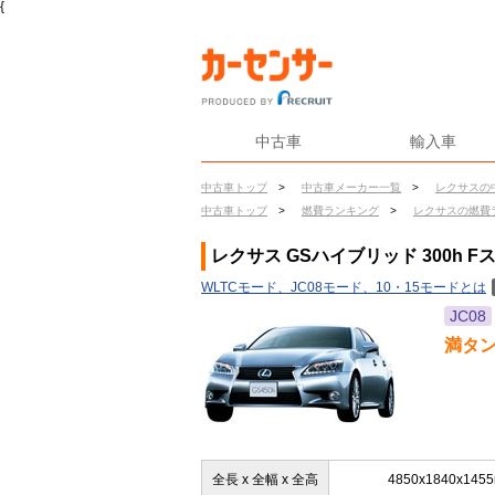
{
中古車
輸入車
中古車トップ
>
中古車メーカー一覧
>
レクサスの
中古車トップ
>
燃費ランキング
>
レクサスの燃費
レクサス GSハイブリッド 300h 
WLTCモード、JC08モード、10・15モードとは
JC08
満タ
全長 x 全幅 x 全高
4850x1840x145