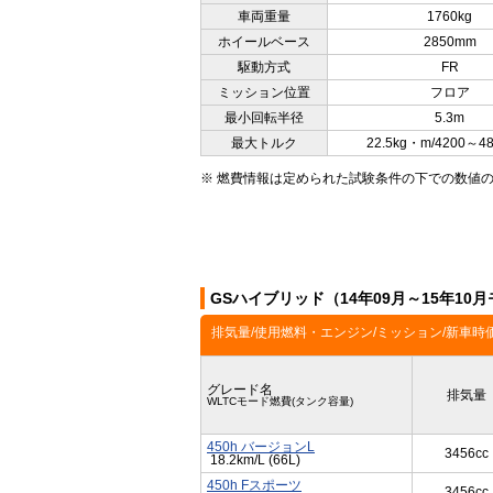
車両重量
1760kg
ホイールベース
2850mm
駆動方式
FR
ミッション位置
フロア
最小回転半径
5.3m
最大トルク
22.5kg・m/4200～4
※ 燃費情報は定められた試験条件の下での数値
GSハイブリッド（14年09月～15年1
排気量/使用燃料・エンジン/ミッション/新車時
グレード名
排気量
WLTCモード燃費(タンク容量)
450h バージョンL
3456cc
18.2km/L (66L)
450h Fスポーツ
3456cc