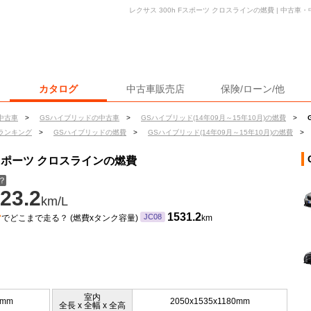
レクサス 300h Fスポーツ クロスラインの燃費 | 中古
カタログ
中古車販売店
保険/ローン/他
中古車
>
GSハイブリッドの中古車
>
GSハイブリッド(14年09月～15年10月)の燃費
>
ランキング
>
GSハイブリッドの燃費
>
GSハイブリッド(14年09月～15年10月)の燃費
>
Fスポーツ クロスラインの燃費
？
23.2
km/L
ン
1531.2
JC08
でどこまで走る？ (燃費xタンク容量)
km
室内
5mm
2050x1535x1180mm
全長 x 全幅 x 全高