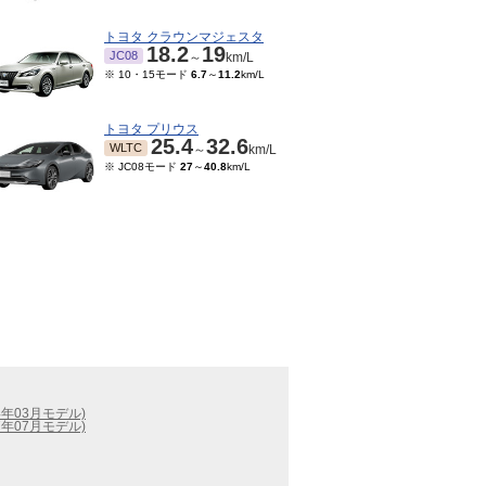
トヨタ クラウンマジェスタ
18.2
19
JC08
～
km/L
※ 10・15モード
6.7
～
11.2
km/L
トヨタ プリウス
25.4
32.6
WLTC
～
km/L
※ JC08モード
27
～
40.8
km/L
4年03月モデル)
7年07月モデル)