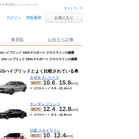
車・中古車情報ならカーセンサー
サイトマップ
ログイン
閲覧履歴
お気に入り
車買取
お役立ち記事
GSハイブリッド 300h Fスポーツ クロスラインの燃費
GSハイブリッド 300h Fスポーツ クロスラインの燃費
GSハイブリッドとよく比較されている車
ＢＭＷ 3シリーズ
10.6
15.6
WLTC
～
km/L
※ JC08モード
9.9
～
21.4
km/L
ホンダ レジェンド
12.4
12.8
WLTC
～
km/L
※ JC08モード
8.3
～
16.8
km/L
日産 スカイライン
10
12.4
WLTC
～
km/L