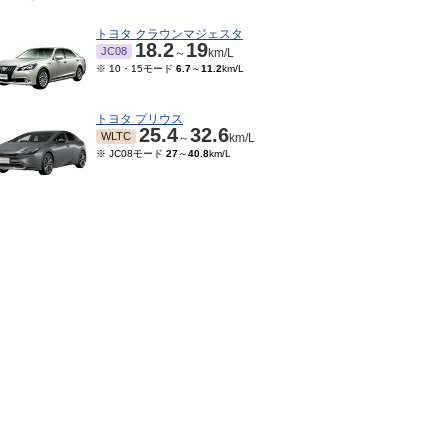
トヨタ クラウンマジェスタ
18.2
19
JC08
～
km/L
※ 10・15モード
6.7
～
11.2
km/L
トヨタ プリウス
25.4
32.6
WLTC
～
km/L
※ JC08モード
27
～
40.8
km/L