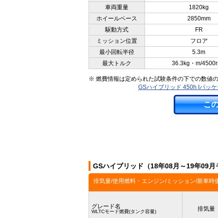
車両重量
1820kg
ホイールベース
2850mm
駆動方式
FR
ミッション位置
フロア
最小回転半径
5.3m
最大トルク
36.3kg・m/4500
※ 燃費情報は定められた試験条件の下での数値
GSハイブリッド 450h Iパ
こ
GSハイブリッド（18年08月～19年0
排気量/使用燃料・エンジン/ミッション/新車時
グレード名
排気量
WLTCモード燃費(タンク容量)