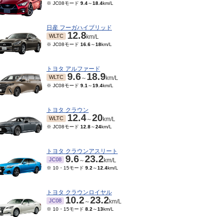
※ JC08モード
9.4
～
18.4
km/L
日産 フーガハイブリッド
12.8
WLTC
km/L
※ JC08モード
16.6
～
18
km/L
トヨタ アルファード
9.6
18.9
WLTC
～
km/L
※ JC08モード
9.1
～
19.4
km/L
トヨタ クラウン
12.4
20
WLTC
～
km/L
※ JC08モード
12.8
～
24
km/L
トヨタ クラウンアスリート
9.6
23.2
JC08
～
km/L
※ 10・15モード
9.2
～
12.4
km/L
トヨタ クラウンロイヤル
10.2
23.2
JC08
～
km/L
※ 10・15モード
8.2
～
13
km/L