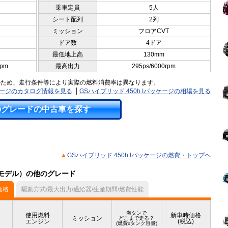
乗車定員
5人
シート配列
2列
ミッション
フロアCVT
ドア数
4ドア
最低地上高
130mm
rpm
最高出力
295ps/6000rpm
のため、走行条件等により実際の燃料消費率は異なります。
ッケージのカタログ情報を見る
GSハイブリッド 450h Iパッケージの相場を見る
のグレードの中古車を探す
GSハイブリッド 450h Iパッケージの燃費・トップヘ
9月モデル）の他のグレード
価格
駆動方式/最大出力/過給器/生産期間/燃費性能
満タンで
使用燃料
新車時価格
ミッション
どこまで走る？
エンジン
(税込)
(燃費xタンク容量)