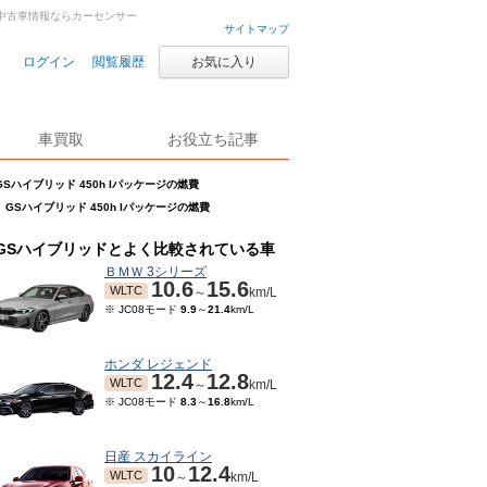
車・中古車情報ならカーセンサー
サイトマップ
ログイン
閲覧履歴
お気に入り
車買取
お役立ち記事
GSハイブリッド 450h Iパッケージの燃費
GSハイブリッド 450h Iパッケージの燃費
GSハイブリッドとよく比較されている車
ＢＭＷ 3シリーズ
10.6
15.6
WLTC
～
km/L
※ JC08モード
9.9
～
21.4
km/L
ホンダ レジェンド
12.4
12.8
WLTC
～
km/L
※ JC08モード
8.3
～
16.8
km/L
日産 スカイライン
10
12.4
WLTC
～
km/L