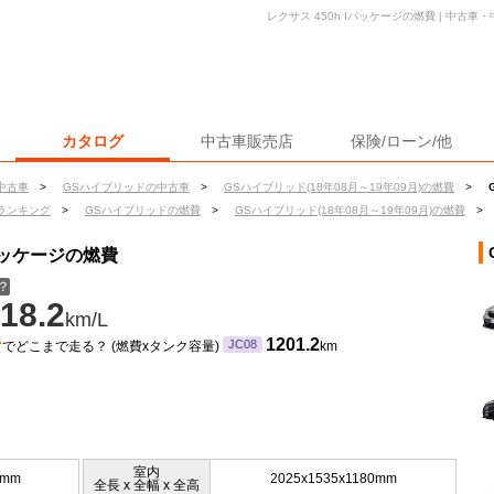
レクサス 450h Iパッケージの燃費 | 中古
カタログ
中古車販売店
保険/ローン/他
中古車
>
GSハイブリッドの中古車
>
GSハイブリッド(18年08月～19年09月)の燃費
>
ランキング
>
GSハイブリッドの燃費
>
GSハイブリッド(18年08月～19年09月)の燃費
>
Iパッケージの燃費
？
18.2
km/L
ン
1201.2
JC08
でどこまで走る？ (燃費xタンク容量)
km
室内
5mm
2025x1535x1180mm
全長 x 全幅 x 全高