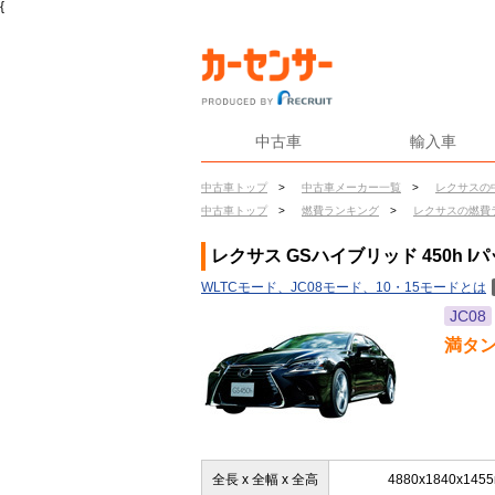
{
中古車
輸入車
中古車トップ
>
中古車メーカー一覧
>
レクサスの
中古車トップ
>
燃費ランキング
>
レクサスの燃費
レクサス GSハイブリッド 450h 
WLTCモード、JC08モード、10・15モードとは
JC08
満タ
全長 x 全幅 x 全高
4880x1840x145