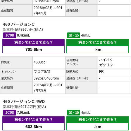
370ps/6400rpm
-
最大出力
過給器（ターボ）
2016年08月～201
-
生産期間
燃費性能
7年09月
460 バージョンC
新車時価格
896
万円(税込)
JC08
8.4km/L
10・15
-km/L
満タンでどこまで走る？
満タンでどこまで走る？
705.6km
-km
ハイオク
使用燃料
4608cc
排気量
エンジン
ガソリン
フロア8AT
FR
ミッション
駆動方式
392ps/6400rpm
-
最大出力
過給器（ターボ）
2016年08月～201
-
生産期間
燃費性能
7年09月
460 バージョンC 4WD
新車時価格
947.4
万円(税込)
JC08
7.9km/L
10・15
-km/L
満タンでどこまで走る？
満タンでどこまで走る？
663.6km
-km