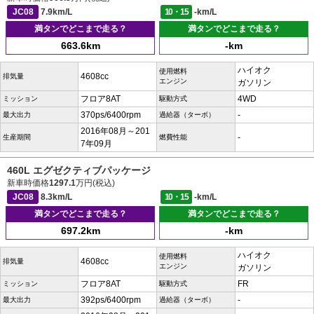
JC08
7.9km/L
10・15
-km/L
満タンでどこまで走る？
満タンでどこまで走る？
663.6km
-km
ハイオク
使用燃料
4608cc
排気量
エンジン
ガソリン
フロア8AT
4WD
ミッション
駆動方式
370ps/6400rpm
-
最大出力
過給器（ターボ）
2016年08月～201
-
生産期間
燃費性能
7年09月
460L エグゼクティブパッケージ
新車時価格
1297.1
万円(税込)
JC08
8.3km/L
10・15
-km/L
満タンでどこまで走る？
満タンでどこまで走る？
697.2km
-km
ハイオク
使用燃料
4608cc
排気量
エンジン
ガソリン
フロア8AT
FR
ミッション
駆動方式
392ps/6400rpm
-
最大出力
過給器（ターボ）