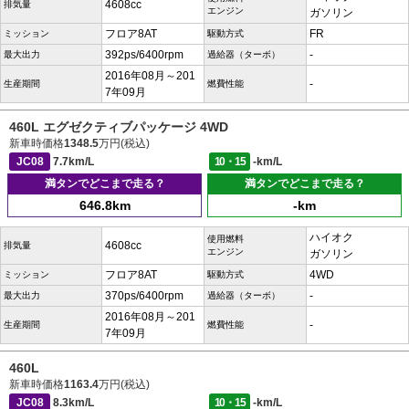
4608cc
排気量
エンジン
ガソリン
フロア8AT
FR
ミッション
駆動方式
392ps/6400rpm
-
最大出力
過給器（ターボ）
2016年08月～201
-
生産期間
燃費性能
7年09月
460L エグゼクティブパッケージ 4WD
新車時価格
1348.5
万円(税込)
JC08
7.7km/L
10・15
-km/L
満タンでどこまで走る？
満タンでどこまで走る？
646.8km
-km
ハイオク
使用燃料
4608cc
排気量
エンジン
ガソリン
フロア8AT
4WD
ミッション
駆動方式
370ps/6400rpm
-
最大出力
過給器（ターボ）
2016年08月～201
-
生産期間
燃費性能
7年09月
460L
新車時価格
1163.4
万円(税込)
JC08
8.3km/L
10・15
-km/L