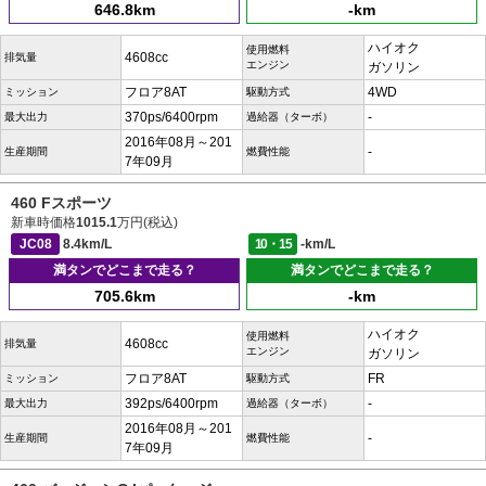
646.8km
-km
ハイオク
使用燃料
4608cc
排気量
エンジン
ガソリン
フロア8AT
4WD
ミッション
駆動方式
370ps/6400rpm
-
最大出力
過給器（ターボ）
2016年08月～201
-
生産期間
燃費性能
7年09月
460 Fスポーツ
新車時価格
1015.1
万円(税込)
JC08
8.4km/L
10・15
-km/L
満タンでどこまで走る？
満タンでどこまで走る？
705.6km
-km
ハイオク
使用燃料
4608cc
排気量
エンジン
ガソリン
フロア8AT
FR
ミッション
駆動方式
392ps/6400rpm
-
最大出力
過給器（ターボ）
2016年08月～201
-
生産期間
燃費性能
7年09月