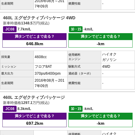
2016年08月～201
-
生産期間
燃費性能
7年09月
460L エグゼクティブパッケージ 4WD
新車時価格
1348.5
万円(税込)
JC08
7.7km/L
10・15
-km/L
満タンでどこまで走る？
満タンでどこまで走る？
646.8km
-km
ハイオク
使用燃料
4608cc
排気量
エンジン
ガソリン
フロア8AT
4WD
ミッション
駆動方式
370ps/6400rpm
-
最大出力
過給器（ターボ）
2016年08月～201
-
生産期間
燃費性能
7年09月
460L エグゼクティブパッケージ
新車時価格
1297.1
万円(税込)
JC08
8.3km/L
10・15
-km/L
満タンでどこまで走る？
満タンでどこまで走る？
697.2km
-km
ハイオク
使用燃料