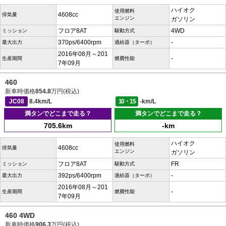
ハイオク
使用燃料
4608cc
排気量
エンジン
ガソリン
フロア8AT
4WD
ミッション
駆動方式
370ps/6400rpm
-
最大出力
過給器（ターボ）
2016年08月～201
-
生産期間
燃費性能
7年09月
460
新車時価格
854.8
万円(税込)
JC08
8.4km/L
10・15
-km/L
満タンでどこまで走る？
満タンでどこまで走る？
705.6km
-km
ハイオク
使用燃料
4608cc
排気量
エンジン
ガソリン
フロア8AT
FR
ミッション
駆動方式
392ps/6400rpm
-
最大出力
過給器（ターボ）
2016年08月～201
-
生産期間
燃費性能
7年09月
460 4WD
新車時価格
906.3
万円(税込)