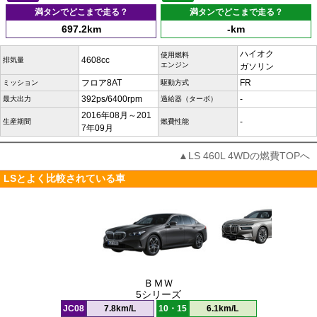
満タンでどこまで走る？
満タンでどこまで走る？
697.2km
-km
ハイオク
使用燃料
4608cc
排気量
エンジン
ガソリン
フロア8AT
FR
ミッション
駆動方式
392ps/6400rpm
-
最大出力
過給器（ターボ）
2016年08月～201
-
生産期間
燃費性能
7年09月
▲LS 460L 4WDの燃費TOPへ
LSとよく比較されている車
ＢＭＷ
5シリーズ
JC08
7.8km/L
10・15
6.1km/L