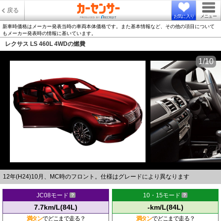
戻る
お気に入り
メニュー
新車時価格はメーカー発表当時の車両本体価格です。また基本情報など、その他の項目について
もメーカー発表時の情報に基いています。
レクサス LS 460L 4WDの燃費
1/10
12年(H24)10月、MC時のフロント。仕様はグレードにより異なります
JC08モード
10・15モード
7.7km/L(84L)
-km/L(84L)
満タン
でどこまで走る？
満タン
でどこまで走る？