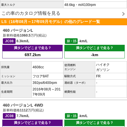
48.6kg・m/4100rpm
最大トルク
この車のカタログ情報を見る
LS（16年08月～17年09月モデル）の他のグレード一覧
460 バージョンL
新車時価格
1060.5
万円(税込)
JC08
8.3km/L
10・15
-km/L
満タンでどこまで走る？
満タンでどこまで走る？
697.2km
-km
ハイオク
使用燃料
4608cc
排気量
エンジン
ガソリン
フロア8AT
FR
ミッション
駆動方式
392ps/6400rpm
-
最大出力
過給器（ターボ）
2016年08月～201
-
生産期間
燃費性能
7年09月
460 バージョンL 4WD
新車時価格
1112
万円(税込)
JC08
7.7km/L
10・15
-km/L
満タンでどこまで走る？
満タンでどこまで走る？