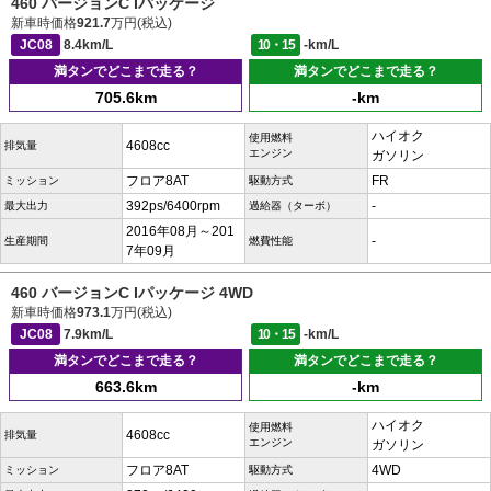
460 バージョンC Iパッケージ
新車時価格
921.7
万円(税込)
JC08
8.4km/L
10・15
-km/L
満タンでどこまで走る？
満タンでどこまで走る？
705.6km
-km
ハイオク
使用燃料
4608cc
排気量
エンジン
ガソリン
フロア8AT
FR
ミッション
駆動方式
392ps/6400rpm
-
最大出力
過給器（ターボ）
2016年08月～201
-
生産期間
燃費性能
7年09月
460 バージョンC Iパッケージ 4WD
新車時価格
973.1
万円(税込)
JC08
7.9km/L
10・15
-km/L
満タンでどこまで走る？
満タンでどこまで走る？
663.6km
-km
ハイオク
使用燃料
4608cc
排気量
エンジン
ガソリン
フロア8AT
4WD
ミッション
駆動方式