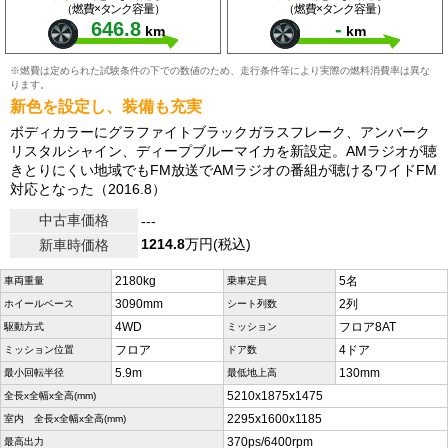
（燃費×タンク容量）
（燃費×タンク容量）
646.8
-
km
km
※燃費は定められた試験条件の下での数値のため、走行条件等により実際の燃料消費率は異な
ります。
新色を設定し、装備も充実
ボディカラーにグラファイトブラックガラスフレーク、アンバーク
リスタルシャイン、ディープブルーマイカを新設定。AMラジオが聴
きとりにくい地域でもFM放送でAMラジオの番組が聴けるワイドFM
対応となった（2016.8）
中古車価格
---
1214.8
万円(税込)
新車時価格
2180kg
5名
車両重量
乗車定員
3090mm
2列
ホイールベース
シート列数
4WD
フロア8AT
駆動方式
ミッション
フロア
4ドア
ミッション位置
ドア数
5.9m
130mm
最小回転半径
最低地上高
5210x1875x1475
全長x全幅x全高(mm)
2295x1600x1185
室内 全長x全幅x全高(mm)
370ps/6400rpm
最高出力