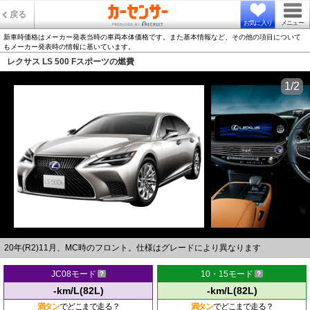
戻る
お気に入り
メニュー
新車時価格はメーカー発表当時の車両本体価格です。また基本情報など、その他の項目について
もメーカー発表時の情報に基いています。
レクサス LS 500 Fスポーツの燃費
1/2
20年(R2)11月、MC時のフロント。仕様はグレードにより異なります
JC08モード
10・15モード
-km/L(82L)
-km/L(82L)
満タン
でどこまで走る？
満タン
でどこまで走る？