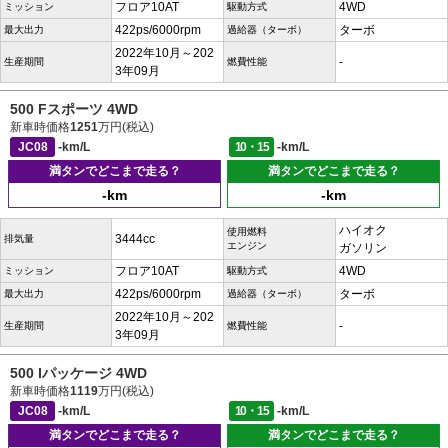
フロア10AT
4WD
ミッション
駆動方式
422ps/6000rpm
ターボ
最大出力
過給器（ターボ）
2022年10月～202
-
生産期間
燃費性能
3年09月
500 Fスポーツ 4WD
新車時価格
1251
万円(税込)
JC08
-km/L
10・15
-km/L
満タンでどこまで走る？
満タンでどこまで走る？
-km
-km
ハイオク
使用燃料
3444cc
排気量
エンジン
ガソリン
フロア10AT
4WD
ミッション
駆動方式
422ps/6000rpm
ターボ
最大出力
過給器（ターボ）
2022年10月～202
-
生産期間
燃費性能
3年09月
500 Iパッケージ 4WD
新車時価格
1119
万円(税込)
JC08
-km/L
10・15
-km/L
満タンでどこまで走る？
満タンでどこまで走る？