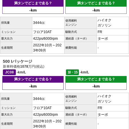
満タンでどこまで走る？
満タンでどこまで走る？
-km
-km
ハイオク
使用燃料
3444cc
排気量
エンジン
ガソリン
フロア10AT
FR
ミッション
駆動方式
422ps/6000rpm
ターボ
最大出力
過給器（ターボ）
2022年10月～202
-
生産期間
燃費性能
3年09月
500 Iパッケージ
新車時価格
1078
万円(税込)
JC08
-km/L
10・15
-km/L
満タンでどこまで走る？
満タンでどこまで走る？
-km
-km
ハイオク
使用燃料
3444cc
排気量
エンジン
ガソリン
フロア10AT
FR
ミッション
駆動方式
422ps/6000rpm
ターボ
最大出力
過給器（ターボ）
2022年10月～202
-
生産期間
燃費性能
3年09月