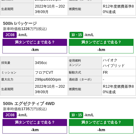
2022年10月～202
R12年度燃費基準8
生産期間
燃費性能
3年09月
0%達成
500h Iパッケージ
新車時価格
1226
万円(税込)
JC08
-km/L
10・15
-km/L
満タンでどこまで走る？
満タンでどこまで走る？
-km
-km
ハイオク
使用燃料
3456cc
排気量
エンジン
ハイブリッド
フロアCVT
FR
ミッション
駆動方式
299ps/6600rpm
-
最大出力
過給器（ターボ）
2022年10月～202
R12年度燃費基準8
生産期間
燃費性能
3年09月
0%達成
500h エグゼクティブ 4WD
新車時価格
1735
万円(税込)
JC08
-km/L
10・15
-km/L
満タンでどこまで走る？
満タンでどこまで走る？
-km
-km