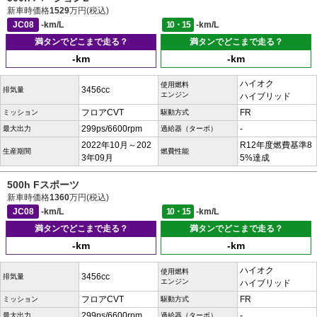
新車時価格
1529
万円(税込)
JC08
-km/L
10・15
-km/L
満タンでどこまで走る？
満タンでどこまで走る？
-km
-km
ハイオク
使用燃料
3456cc
排気量
エンジン
ハイブリッド
フロアCVT
FR
ミッション
駆動方式
299ps/6600rpm
-
最大出力
過給器（ターボ）
2022年10月～202
R12年度燃費基準8
生産期間
燃費性能
3年09月
5%達成
500h Fスポーツ
新車時価格
1360
万円(税込)
JC08
-km/L
10・15
-km/L
満タンでどこまで走る？
満タンでどこまで走る？
-km
-km
ハイオク
使用燃料
3456cc
排気量
エンジン
ハイブリッド
フロアCVT
FR
ミッション
駆動方式
299ps/6600rpm
-
最大出力
過給器（ターボ）