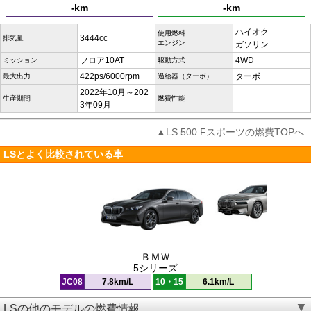
-km
-km
ハイオク
使用燃料
3444cc
排気量
エンジン
ガソリン
フロア10AT
4WD
ミッション
駆動方式
422ps/6000rpm
ターボ
最大出力
過給器（ターボ）
2022年10月～202
-
生産期間
燃費性能
3年09月
▲LS 500 Fスポーツの燃費TOPへ
LSとよく比較されている車
ＢＭＷ
5シリーズ
JC08
7.8km/L
10・15
6.1km/L
LSの他のモデルの燃費情報