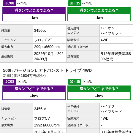
JC08
-km/L
10・15
-km/L
満タンでどこまで走る？
満タンでどこまで走る？
-km
-km
ハイオク
使用燃料
3456cc
排気量
エンジン
ハイブリッド
フロアCVT
4WD
ミッション
駆動方式
299ps/6600rpm
-
最大出力
過給器（ターボ）
2022年10月～202
R12年度燃費基準8
生産期間
燃費性能
3年09月
0%達成
500h バージョンL アドバンスト ドライブ 4WD
新車時価格
1634
万円(税込)
JC08
-km/L
10・15
-km/L
満タンでどこまで走る？
満タンでどこまで走る？
-km
-km
ハイオク
使用燃料
3456cc
排気量
エンジン
ハイブリッド
フロアCVT
4WD
ミッション
駆動方式
299ps/6600rpm
-
最大出力
過給器（ターボ）
2022年10月～202
R12年度燃費基準8