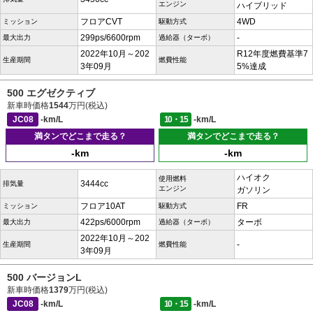
エンジン
ハイブリッド
フロアCVT
4WD
ミッション
駆動方式
299ps/6600rpm
-
最大出力
過給器（ターボ）
2022年10月～202
R12年度燃費基準7
生産期間
燃費性能
3年09月
5%達成
500 エグゼクティブ
新車時価格
1544
万円(税込)
JC08
-km/L
10・15
-km/L
満タンでどこまで走る？
満タンでどこまで走る？
-km
-km
ハイオク
使用燃料
3444cc
排気量
エンジン
ガソリン
フロア10AT
FR
ミッション
駆動方式
422ps/6000rpm
ターボ
最大出力
過給器（ターボ）
2022年10月～202
-
生産期間
燃費性能
3年09月
500 バージョンL
新車時価格
1379
万円(税込)
JC08
-km/L
10・15
-km/L