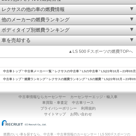
レクサスの他の車の燃費情報
他のメーカーの燃費ランキング
ボディタイプ別燃費ランキング
車を売却する
▲LS 500 Fスポーツの燃費TOPへ
中古車トップ
中古車メーカー一覧
レクサスの中古車
LSの中古車
LS(22年10月～23年09
中古車トップ
燃費ランキング
レクサスの燃費ランキング
LSの燃費
LS(22年10月～23年0
中古車情報ならカーセンサー
カーセンサーエッジ・輸入車
車買取・車査定
中古車リース
プライバシーポリシー
利用規約
サイトマップ
お問い合わせ
燃費のいい車を探すなら、中古車・中古車情報のカーセンサー！LS 500 Fスポーツの