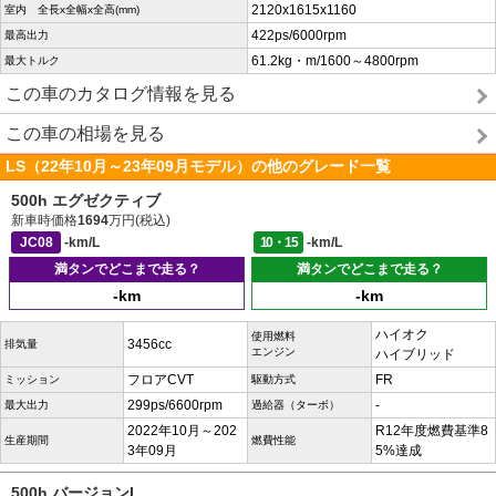
2120x1615x1160
室内 全長x全幅x全高(mm)
422ps/6000rpm
最高出力
61.2kg・m/1600～4800rpm
最大トルク
この車のカタログ情報を見る
この車の相場を見る
LS（22年10月～23年09月モデル）の他のグレード一覧
500h エグゼクティブ
新車時価格
1694
万円(税込)
JC08
-km/L
10・15
-km/L
満タンでどこまで走る？
満タンでどこまで走る？
-km
-km
ハイオク
使用燃料
3456cc
排気量
エンジン
ハイブリッド
フロアCVT
FR
ミッション
駆動方式
299ps/6600rpm
-
最大出力
過給器（ターボ）
2022年10月～202
R12年度燃費基準8
生産期間
燃費性能
3年09月
5%達成
500h バージョンL