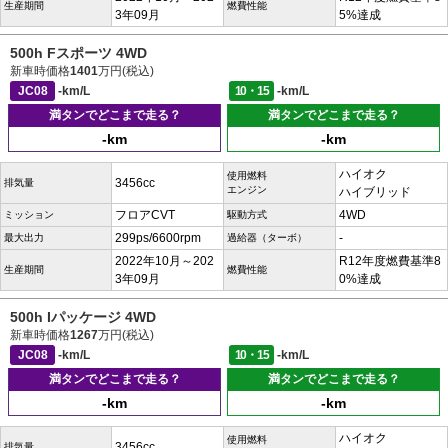
生産期間
燃費性能
3年09月
5%達成
500h Fスポーツ 4WD
新車時価格
1401
万円(税込)
JC08
-km/L
10・15
-km/L
満タンでどこまで走る？
満タンでどこまで走る？
-km
-km
ハイオク
使用燃料
3456cc
排気量
エンジン
ハイブリッド
フロアCVT
4WD
ミッション
駆動方式
299ps/6600rpm
-
最大出力
過給器（ターボ）
2022年10月～202
R12年度燃費基準8
生産期間
燃費性能
3年09月
0%達成
500h Iパッケージ 4WD
新車時価格
1267
万円(税込)
JC08
-km/L
10・15
-km/L
満タンでどこまで走る？
満タンでどこまで走る？
-km
-km
ハイオク
使用燃料
3456cc
排気量