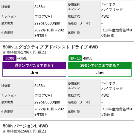
ハイオク
使用燃料
3456cc
排気量
エンジン
ハイブリッド
フロアCVT
4WD
ミッション
駆動方式
299ps/6600rpm
-
最大出力
過給器（ターボ）
2022年10月～202
R12年度燃費基準8
生産期間
燃費性能
3年09月
0%達成
500h エグゼクティブ アドバンスト ドライブ 4WD
新車時価格
1796
万円(税込)
JC08
-km/L
10・15
-km/L
満タンでどこまで走る？
満タンでどこまで走る？
-km
-km
ハイオク
使用燃料
3456cc
排気量
エンジン
ハイブリッド
フロアCVT
4WD
ミッション
駆動方式
299ps/6600rpm
-
最大出力
過給器（ターボ）
2022年10月～202
R12年度燃費基準8
生産期間
燃費性能
3年09月
5%達成
500h バージョンL 4WD
新車時価格
1568
万円(税込)