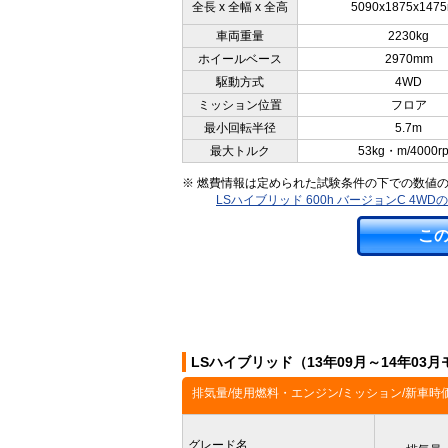
全長 x 全幅 x 全高
5090x1875x147
車両重量
2230kg
ホイールベース
2970mm
駆動方式
4WD
ミッション位置
フロア
最小回転半径
5.7m
最大トルク
53kg・m/4000r
※ 燃費情報は定められた試験条件の下での数値
LSハイブリッド 600h バージョンC 4W
こ
LSハイブリッド（13年09月～14年0
排気量/使用燃料・エンジン/ミッション/新車時
グレード名