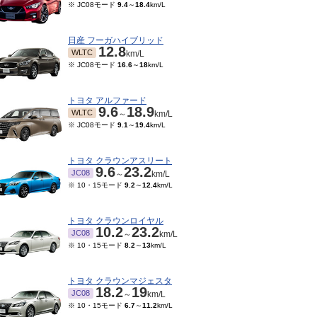
※ JC08モード
9.4
～
18.4
km/L
日産 フーガハイブリッド
12.8
WLTC
km/L
※ JC08モード
16.6
～
18
km/L
トヨタ アルファード
9.6
18.9
WLTC
～
km/L
※ JC08モード
9.1
～
19.4
km/L
トヨタ クラウンアスリート
9.6
23.2
JC08
～
km/L
※ 10・15モード
9.2
～
12.4
km/L
トヨタ クラウンロイヤル
10.2
23.2
JC08
～
km/L
※ 10・15モード
8.2
～
13
km/L
トヨタ クラウンマジェスタ
18.2
19
JC08
～
km/L
※ 10・15モード
6.7
～
11.2
km/L