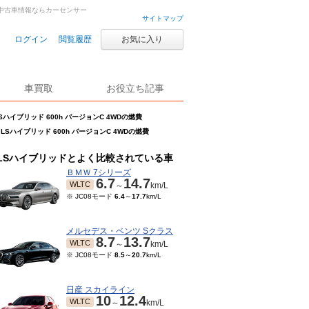
古車・中古車情報ならカーセンサー
サイトマップ
ログイン
閲覧履歴
お気に入り
車買取
お役立ち記事
Sハイブリッド 600h バージョンC 4WDの燃費
LSハイブリッド 600h バージョンC 4WDの燃費
LSハイブリッドとよく比較されている車
ＢＭＷ 7シリーズ
6.7
14.7
WLTC
～
km/L
※ JC08モード
6.4
～
17.7
km/L
メルセデス・ベンツ Sクラス
8.7
13.7
WLTC
～
km/L
※ JC08モード
8.5
～
20.7
km/L
日産 スカイライン
10
12.4
WLTC
～
km/L