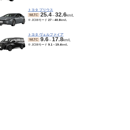
トヨタ プリウス
25.4
32.6
WLTC
～
km/L
※ JC08モード
27
～
40.8
km/L
トヨタ ヴェルファイア
9.6
17.8
WLTC
～
km/L
※ JC08モード
9.1
～
19.4
km/L