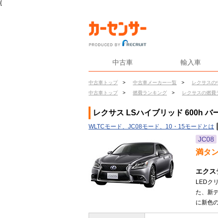
{
中古車
輸入車
中古車トップ
>
中古車メーカー一覧
>
レクサスの
中古車トップ
>
燃費ランキング
>
レクサスの燃費
レクサス LSハイブリッド 600h バ
WLTCモード、JC08モード、10・15モードとは
JC08
満タ
エクス
LED
た、新
に新色の