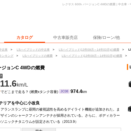
レクサス 600h バージョンC 4WDの燃費 | 中
カタログ
中古車販売店
保険/ローン/他
中古車
>
LSハイブリッドの中古車
>
LSハイブリッド(13年09月～14年03月)の燃費
>
L
ランキング
>
LSハイブリッドの燃費
>
LSハイブリッド(13年09月～14年03月)の燃費
>
ージョンC 4WDの燃費
？
11.6
km/L
ン
974.4
JC08
でどこまで走る？ (燃費xタンク容量)
km
テリアを中心に小改良
クリアランスランプに昼間の被視認性を高めるデイライト機能が追加された。ま
デザインのシャークフィンアンテナが採用されている。さらに、ボディカラー
ソニックチタニウムが設定されている（2013.9）