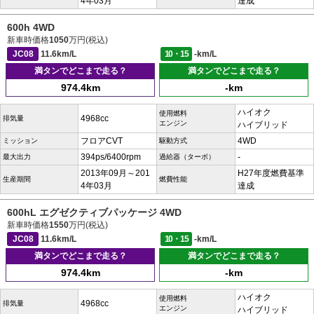
4年03月
達成
600h 4WD
新車時価格
1050
万円(税込)
JC08
11.6km/L
10・15
-km/L
満タンでどこまで走る？
満タンでどこまで走る？
974.4km
-km
ハイオク
使用燃料
4968cc
排気量
エンジン
ハイブリッド
フロアCVT
4WD
ミッション
駆動方式
394ps/6400rpm
-
最大出力
過給器（ターボ）
2013年09月～201
H27年度燃費基準
生産期間
燃費性能
4年03月
達成
600hL エグゼクティブパッケージ 4WD
新車時価格
1550
万円(税込)
JC08
11.6km/L
10・15
-km/L
満タンでどこまで走る？
満タンでどこまで走る？
974.4km
-km
ハイオク
使用燃料
4968cc
排気量
エンジン
ハイブリッド