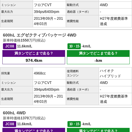
フロアCVT
4WD
ミッション
駆動方式
394ps/6400rpm
-
最大出力
過給器（ターボ）
2013年09月～201
H27年度燃費基準
生産期間
燃費性能
4年03月
達成
600hL エグゼクティブパッケージ 4WD
新車時価格
1550
万円(税込)
JC08
11.6km/L
10・15
-km/L
満タンでどこまで走る？
満タンでどこまで走る？
974.4km
-km
ハイオク
使用燃料
4968cc
排気量
エンジン
ハイブリッド
フロアCVT
4WD
ミッション
駆動方式
394ps/6400rpm
-
最大出力
過給器（ターボ）
2013年09月～201
H27年度燃費基準
生産期間
燃費性能
4年03月
達成
600hL 4WD
新車時価格
1370
万円(税込)
JC08
11.6km/L
10・15
-km/L
満タンでどこまで走る？
満タンでどこまで走る？