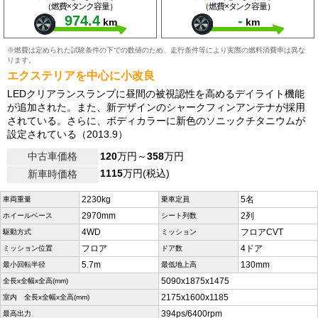
（燃費×タンク容量）
（燃費×タンク容量）
974.4
-
km
km
※燃費は定められた試験条件の下での数値のため、走行条件等により実際の燃料消費率は異な
ります。
エクステリアを中心に小改良
LEDクリアランスランプに昼間の被視認性を高めるデイライト機能
が追加された。また、新デザインのシャークフィンアンテナが採用
されている。さらに、ボディカラーに新色のソニックチタニウムが
設定されている（2013.9）
中古車価格
120
万円～
358
万円
1115
万円(税込)
新車時価格
2230kg
5名
車両重量
乗車定員
2970mm
2列
ホイールベース
シート列数
4WD
フロアCVT
駆動方式
ミッション
フロア
4ドア
ミッション位置
ドア数
5.7m
130mm
最小回転半径
最低地上高
5090x1875x1475
全長x全幅x全高(mm)
2175x1600x1185
室内 全長x全幅x全高(mm)
394ps/6400rpm
最高出力