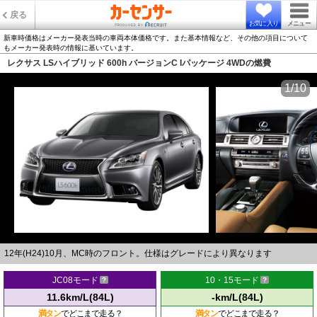
戻る
お気に入り
メニュー
新車時価格はメーカー発表当時の車両本体価格です。また基本情報など、その他の項目について
もメーカー発表時の情報に基いています。
レクサス LSハイブリッド 600h バージョンC Iパッケージ 4WDの燃費
1/10
12年(H24)10月、MC時のフロント。仕様はグレードにより異なります
JC08モード
10・15モード
11.6km/L(84L)
-km/L(84L)
満タン
でどこまで走る？
満タン
でどこまで走る？