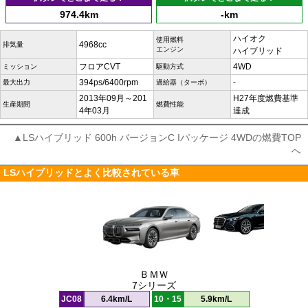
974.4km
-km
ハイオク
使用燃料
4968cc
排気量
エンジン
ハイブリッド
フロアCVT
4WD
ミッション
駆動方式
394ps/6400rpm
-
最大出力
過給器（ターボ）
2013年09月～201
H27年度燃費基準
生産期間
燃費性能
4年03月
達成
▲LSハイブリッド 600h バージョンC Iパッケージ 4WDの燃費TOP
へ
LSハイブリッドとよく比較されている車
ＢＭＷ
7シリーズ
JC08
6.4km/L
10・15
5.9km/L