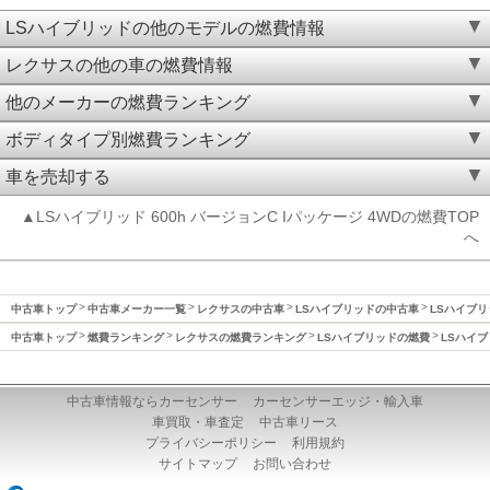
LSハイブリッドの他のモデルの燃費情報
レクサスの他の車の燃費情報
他のメーカーの燃費ランキング
ボディタイプ別燃費ランキング
車を売却する
▲LSハイブリッド 600h バージョンC Iパッケージ 4WDの燃費TOP
へ
中古車トップ
中古車メーカー一覧
レクサスの中古車
LSハイブリッドの中古車
LSハイブリ
中古車トップ
燃費ランキング
レクサスの燃費ランキング
LSハイブリッドの燃費
LSハイブ
中古車情報ならカーセンサー
カーセンサーエッジ・輸入車
車買取・車査定
中古車リース
プライバシーポリシー
利用規約
サイトマップ
お問い合わせ