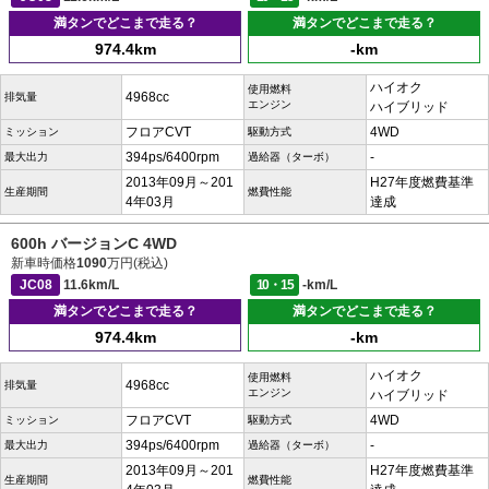
満タンでどこまで走る？
満タンでどこまで走る？
974.4km
-km
ハイオク
使用燃料
4968cc
排気量
エンジン
ハイブリッド
フロアCVT
4WD
ミッション
駆動方式
394ps/6400rpm
-
最大出力
過給器（ターボ）
2013年09月～201
H27年度燃費基準
生産期間
燃費性能
4年03月
達成
600h バージョンC 4WD
新車時価格
1090
万円(税込)
JC08
11.6km/L
10・15
-km/L
満タンでどこまで走る？
満タンでどこまで走る？
974.4km
-km
ハイオク
使用燃料
4968cc
排気量
エンジン
ハイブリッド
フロアCVT
4WD
ミッション
駆動方式
394ps/6400rpm
-
最大出力
過給器（ターボ）
2013年09月～201
H27年度燃費基準
生産期間
燃費性能