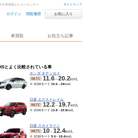
車・中古車情報ならカーセンサー
サイトマップ
ログイン
閲覧履歴
お気に入り
車買取
お役立ち記事
HSとよく比較されている車
ホンダ オデッセイ
11.6
20.2
WLTC
～
km/L
※ JC08モード
10.6
～
26
km/L
日産 エクストレイル
12.2
19.7
WLTC
～
km/L
※ JC08モード
13.8
～
20.8
km/L
日産 スカイライン
10
12.4
WLTC
～
km/L
※ JC08モード
9.4
～
18.4
km/L