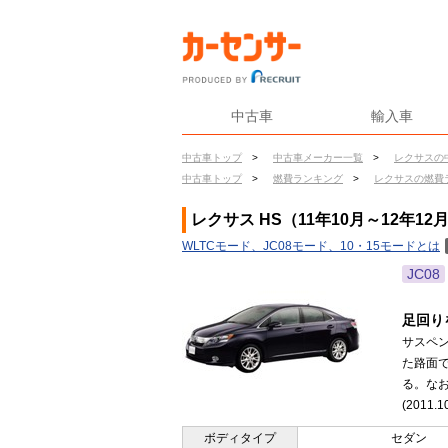
中古車
輸入車
中古車トップ
>
中古車メーカー一覧
>
レクサスの
中古車トップ
>
燃費ランキング
>
レクサスの燃費
レクサス HS（11年10月～12年1
WLTCモード、JC08モード、10・15モードとは
JC08
足回り
サスペ
た路面
る。な
(2011.1
ボディタイプ
セダン