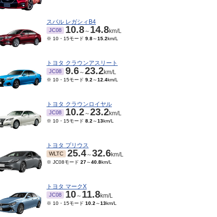
スバル レガシィB4
10.8
14.8
JC08
～
km/L
※ 10・15モード
9.8
～
15.2
km/L
トヨタ クラウンアスリート
9.6
23.2
JC08
～
km/L
※ 10・15モード
9.2
～
12.4
km/L
トヨタ クラウンロイヤル
10.2
23.2
JC08
～
km/L
※ 10・15モード
8.2
～
13
km/L
01～2014/03
2009/07～2011/09
20.6
19.8
JC08
km/L
km/L
トヨタ プリウス
25.4
32.6
※ 10・15モード
23
km/L
WLTC
～
km/L
※ JC08モード
27
～
40.8
km/L
トヨタ マークX
10
11.8
JC08
～
km/L
※ 10・15モード
10.2
～
13
km/L