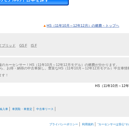
HS（11年10月～12年12月）の燃費・トップヘ
イブリッド
GS F
IS F
のカーセンサー！HS（11年10月～12年12月モデル）の燃費が分かります。
ら、お得・納得の中古車探し。豊富なHS（11年10月～12年12月モデル）中古車
ます！
HS（11年10月～1
輸入車
車買取・車査定
中古車リース
プライバシーポリシー
利用規約
“カーセンサーは安心”そ