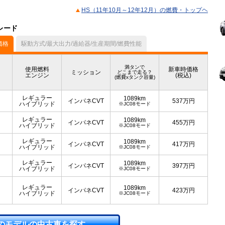
HS（11年10月～12年12月）の燃費・トップヘ
レード
価格
駆動方式/最大出力/過給器/生産期間/燃費性能
満タンで
使用燃料
新車時価格
ミッション
どこまで走る？
エンジン
(税込)
(燃費xタンク容量)
レギュラー
1089km
インパネCVT
537
万円
ハイブリッド
※JC08モード
レギュラー
1089km
インパネCVT
455
万円
ハイブリッド
※JC08モード
レギュラー
1089km
インパネCVT
417
万円
ハイブリッド
※JC08モード
レギュラー
1089km
インパネCVT
397
万円
ハイブリッド
※JC08モード
レギュラー
1089km
インパネCVT
423
万円
ハイブリッド
※JC08モード
のモデルの中古車を探す