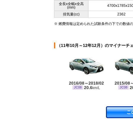
全長x全幅x全高
4700x1785x15
(mm)
排気量(cc)
2362
※ 燃費情報は定められた試験条件の下での数値
（11年10月～12年12月）のマイナーチ
2016/08～2018/02
2015/08
20.6
2
JC08
JC08
km/L
こ