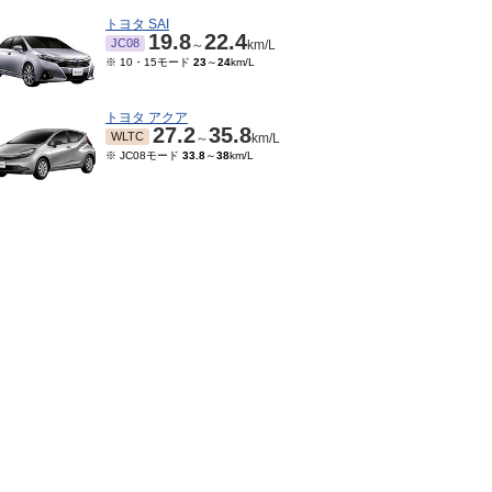
トヨタ SAI
19.8
22.4
JC08
～
km/L
※ 10・15モード
23
～
24
km/L
トヨタ アクア
27.2
35.8
WLTC
～
km/L
※ JC08モード
33.8
～
38
km/L