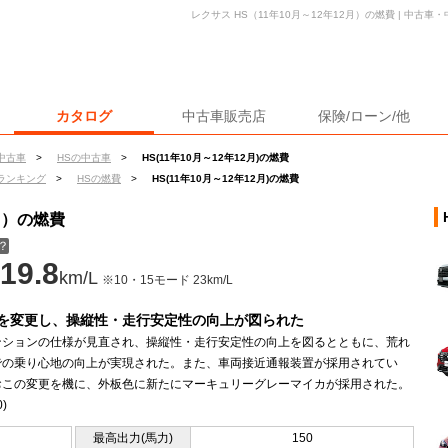
レクサス HS（11年10月～12年12月）の燃費 | 中古
カタログ
中古車販売店
保険/ローン/他
中古車
>
HSの中古車
>
HS(11年10月～12年12月)の燃費
ランキング
>
HSの燃費
>
HS(11年10月～12年12月)の燃費
2月）の燃費
？
19.8
km/L
※10・15モード 23km/L
を変更し、操縦性・走行安定性の向上が図られた
ンションの仕様が見直され、操縦性・走行安定性の向上を図るとともに、荒れ
での乗り心地の向上が実現された。また、車両接近通報装置が採用されてい
おこの変更を機に、外板色に新たにマーキュリーグレーマイカが採用された。
0)
最高出力(馬力)
150