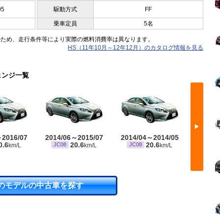
05
駆動方式
FF
乗車定員
5名
のため、走行条件等により実際の燃料消費率は異なります。
HS（11年10月～12年12月）のカタログ情報を見る
ェンジ一覧
▶
～2016/07
2014/06～2015/07
2014/04～2014/05
2013/
0.6
20.6
20.6
JC08
JC08
JC08
km/L
km/L
km/L
のモデルの中古車を探す