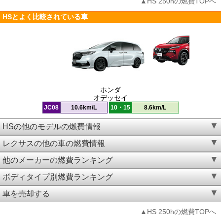
▲HS 250hの燃費TOPへ
HSとよく比較されている車
ホンダ
オデッセイ
JC08
10.6km/L
10・15
8.6km/L
HSの他のモデルの燃費情報
レクサスの他の車の燃費情報
他のメーカーの燃費ランキング
ボディタイプ別燃費ランキング
車を売却する
▲HS 250hの燃費TOPへ