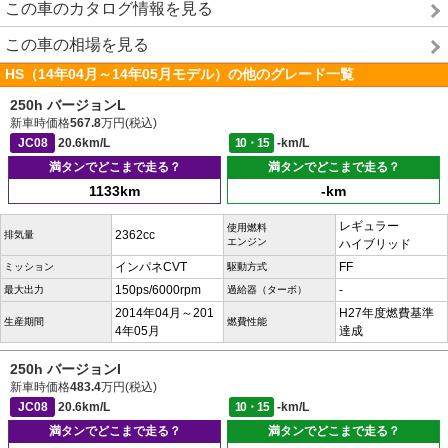
この車のカタログ情報を見る
この車の相場を見る
HS（14年04月～14年05月モデル）の他のグレード一覧
250h バージョンL
新車時価格
567.8
万円(税込)
JC08
20.6km/L
10・15
-km/L
満タンでどこまで走る？
満タンでどこまで走る？
1133km
-km
レギュラー
使用燃料
2362cc
排気量
エンジン
ハイブリッド
インパネCVT
FF
ミッション
駆動方式
150ps/6000rpm
-
最大出力
過給器（ターボ）
2014年04月～201
H27年度燃費基準
生産期間
燃費性能
4年05月
達成
250h バージョンI
新車時価格
483.4
万円(税込)
JC08
20.6km/L
10・15
-km/L
満タンでどこまで走る？
満タンでどこまで走る？