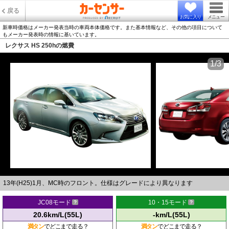
戻る
お気に入り
メニュー
新車時価格はメーカー発表当時の車両本体価格です。また基本情報など、その他の項目について
もメーカー発表時の情報に基いています。
レクサス HS 250hの燃費
1/3
13年(H25)1月、MC時のフロント。仕様はグレードにより異なります
JC08モード
10・15モード
20.6km/L(55L)
-km/L(55L)
満タン
でどこまで走る？
満タン
でどこまで走る？