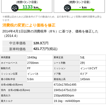
（燃費×タンク容量）
（燃費×タンク容量）
1133
-
km
km
※燃費は定められた試験条件の下での数値のため、走行条件等により実際の燃料消費率は異な
ります。
消費税の変更により価格を修正
2014年4月1日以降の消費税率（8％）に基づき、価格を修正した
（2014.4）
中古車価格
120.3
万円
421.7
万円(税込)
新車時価格
1640kg
5名
車両重量
乗車定員
2700mm
2列
ホイールベース
シート列数
FF
インパネCVT
駆動方式
ミッション
インパネ
4ドア
ミッション位置
ドア数
5.6m
145mm
最小回転半径
最低地上高
4710x1785x1495
全長x全幅x全高(mm)
1945x1475x1210
室内 全長x全幅x全高(mm)
150ps/6000rpm
最高出力
19.1kg・m/4400rpm
最大トルク