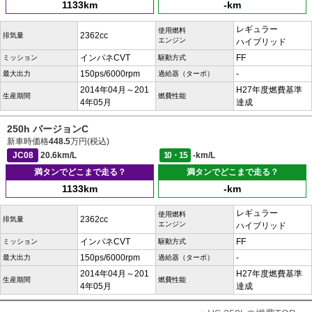
1133km
-km
レギュラー
使用燃料
2362cc
排気量
エンジン
ハイブリッド
インパネCVT
FF
ミッション
駆動方式
150ps/6000rpm
-
最大出力
過給器（ターボ）
2014年04月～201
H27年度燃費基準
生産期間
燃費性能
4年05月
達成
250h バージョンC
新車時価格
448.5
万円(税込)
JC08
20.6km/L
10・15
-km/L
満タンでどこまで走る？
満タンでどこまで走る？
1133km
-km
レギュラー
使用燃料
2362cc
排気量
エンジン
ハイブリッド
インパネCVT
FF
ミッション
駆動方式
150ps/6000rpm
-
最大出力
過給器（ターボ）
2014年04月～201
H27年度燃費基準
生産期間
燃費性能
4年05月
達成