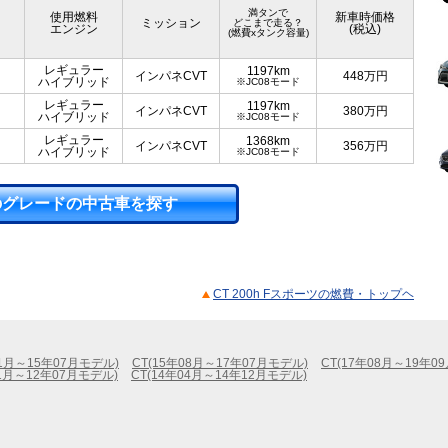
満タンで
使用燃料
新車時価格
ミッション
どこまで走る？
エンジン
(税込)
(燃費xタンク容量)
レギュラー
1197km
インパネCVT
448
万円
ハイブリッド
※JC08モード
レギュラー
1197km
インパネCVT
380
万円
ハイブリッド
※JC08モード
レギュラー
1368km
インパネCVT
356
万円
ハイブリッド
※JC08モード
のグレードの中古車を探す
CT 200h Fスポーツの燃費・トップヘ
01月～15年07月モデル)
CT(15年08月～17年07月モデル)
CT(17年08月～19年0
01月～12年07月モデル)
CT(14年04月～14年12月モデル)