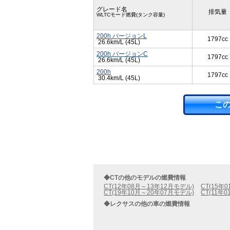
グレード名
排気量
WLTCモード燃費(タンク容量)
200h バージョンL
1797cc
26.6km/L (45L)
200h バージョンC
1797cc
26.6km/L (45L)
200h
1797cc
30.4km/L (45L)
こ
◆CTの他のモデルの燃費情報
CT(12年08月～13年12月モデル)
CT(15年
CT(19年10月～20年07月モデル)
CT(11年
◆レクサスの他の車の燃費情報