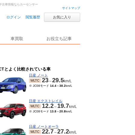
車・中古車情報ならカーセンサー
サイトマップ
ログイン
閲覧履歴
お気に入り
車買取
お役立ち記事
CTとよく比較されている車
日産 ノート
23
29.5
WLTC
～
km/L
※ JC08モード
14.4
～
38.2
km/L
日産 エクストレイル
12.2
19.7
WLTC
～
km/L
※ JC08モード
13.8
～
20.8
km/L
日産 ノートオーラ
22.7
27.2
WLTC
～
km/L