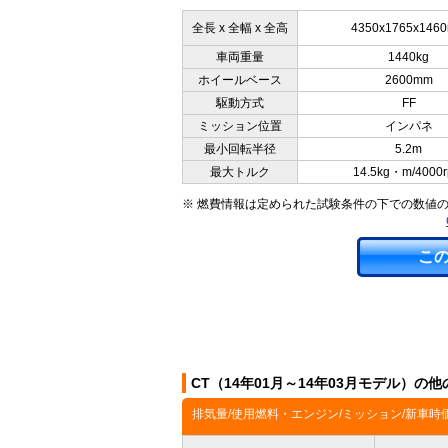
全長 x 全幅 x 全高
4350x1765x146
車両重量
1440kg
ホイールベース
2600mm
駆動方式
FF
ミッション位置
インパネ
最小回転半径
5.2m
最大トルク
14.5kg・m/4000
※ 燃費情報は定められた試験条件の下での数値
こ
CT（14年01月～14年03月モデル）の
排気量/使用燃料・エンジン/ミッション/新車時