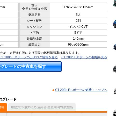
室内
0mm
1765x1470x1135mm
全長 x 全幅 x 全高
乗車定員
5人
シート配列
2列
ミッション
インパネCVT
ドア数
5ドア
最低地上高
140mm
rpm
最高出力
99ps/5200rpm
のため、走行条件等により実際の燃料消費率は異なります。
CT 200h Fスポーツのカタログ情報を見る
CT 200h Fスポーツの相場を見る
のグレードの中古車を探す
CT 200h Fスポーツの燃費・トップヘ
他のグレード
価格
駆動方式/最大出力/過給器/生産期間/燃費性能