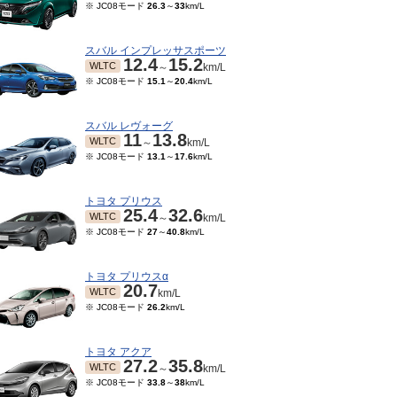
※ JC08モード
26.3
～
33
km/L
スバル インプレッサスポーツ
12.4
15.2
WLTC
～
km/L
※ JC08モード
15.1
～
20.4
km/L
スバル レヴォーグ
11
13.8
WLTC
～
km/L
※ JC08モード
13.1
～
17.6
km/L
トヨタ プリウス
25.4
32.6
WLTC
～
km/L
※ JC08モード
27
～
40.8
km/L
トヨタ プリウスα
20.7
WLTC
km/L
※ JC08モード
26.2
km/L
トヨタ アクア
27.2
35.8
WLTC
～
km/L
※ JC08モード
33.8
～
38
km/L