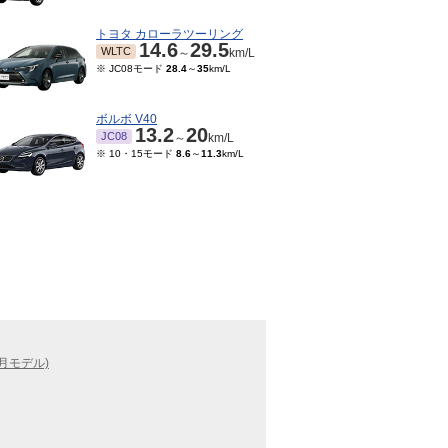
トヨタ カローラツーリング
14.6
29.5
WLTC
～
km/L
※ JC08モード
28.4
～
35
km/L
ボルボ V40
13.2
20
JC08
～
km/L
※ 10・15モード
8.6
～
11.3
km/L
9月モデル)