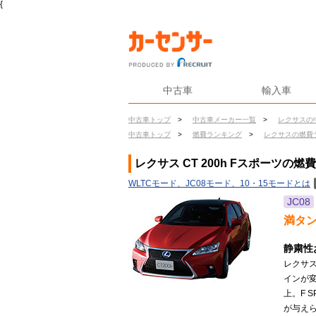
{
中古車
輸入車
中古車トップ
>
中古車メーカー一覧
>
レクサスの
中古車トップ
>
燃費ランキング
>
レクサスの燃費
レクサス CT 200h Fスポーツの燃費
WLTCモード、JC08モード、10・15モードとは
JC08
満タ
静粛性
レクサ
インが
上。F 
が与えら