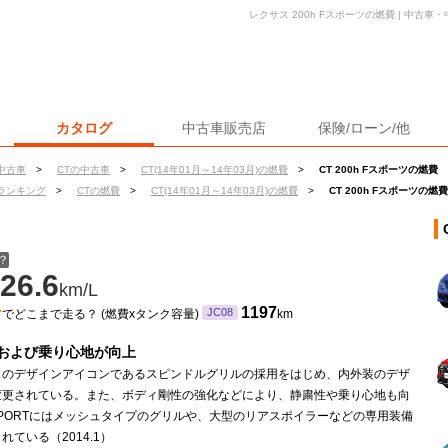
レクサス 200h Fスポーツの燃費 | 中古
カタログ
中古車販売店
保険/ローン/他
中古車
>
CTの中古車
>
CT(14年01月～14年03月)の燃費
>
CT 200h Fスポーツの燃費
ランキング
>
CTの燃費
>
CT(14年01月～14年03月)の燃費
>
CT 200h Fスポーツの燃費
？
26.6
km/L
ン
1197
JC08
でどこまで走る？ (燃費xタンク容量)
km
および乗り心地が向上
スのデザインアイコンであるスピンドルグリルの採用をはじめ、内外装のデザ
変更されている。また、ボディ剛性の強化などにより、静粛性や乗り心地も向
SPORTにはメッシュタイプのグリルや、大型のリアスポイラーなどの専用装備
れている（2014.1）