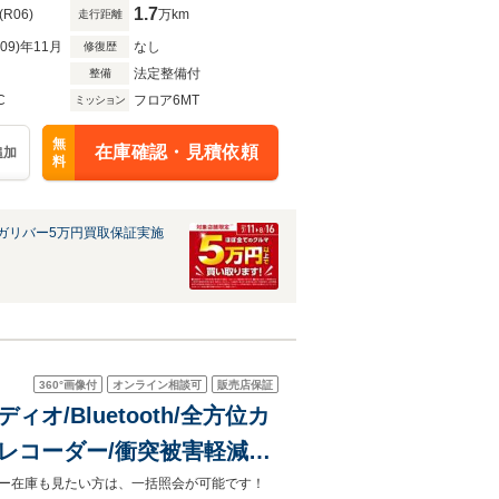
1.7
(R06)
万km
走行距離
R09)年11月
なし
修復歴
法定整備付
整備
C
フロア6MT
ミッション
無
在庫確認・見積依頼
追加
料
ガリバー5万円買取保証実施
360°
画像付
オンライン相談可
販売店保証
ィオ/Bluetooth/全方位カ
イブレコーダー/衝突被害軽減ブ
コントロール/シートヒータ
ガリバー在庫も見たい方は、一括照会が可能です！