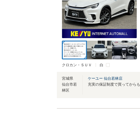
クロカン・ＳＵＶ
白
宮城県
ケーユー 仙台若林店
仙台市若
林区