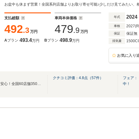
メーカーナビ&フルセグTV&Bluetooth&全
2024
年式
支払総額
車両本体価格
492
479
2027(
車検
.3
.9
万円
万円
保証無
保証
493.4
498.9
A
プラン
B
プラン
万円
万円
1500C
排気量
お気に入り
クチコミ評価：
4.8
点（
57
件）
フェア：
充実の保証制度で買ってからも安心！全国60店舗3500台から選べる！車探しはケーユー♪
中！