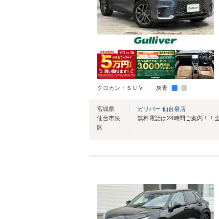
クロカン・ＳＵＶ
灰青
宮城県
ガリバー 仙台泉店
仙台市泉
区