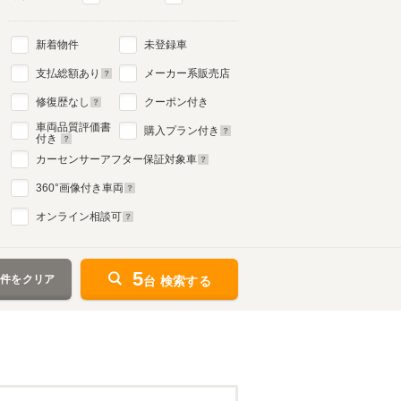
新着物件
未登録車
支払総額あり
メーカー系販売店
修復歴なし
クーポン付き
車両品質評価書
購入プラン付き
付き
カーセンサーアフター保証対象車
360
°画像付き車両
オンライン相談可
5
条件をクリア
台 検索する