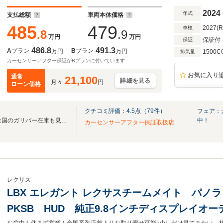
ー/LEDライト/禁煙車
2024
年式
支払総額
車両本体価格
485
479
2027(
車検
.8
.9
万円
万円
保証付
保証
486.8
491.3
A
プラン
B
プラン
万円
万円
1500C
排気量
カーセンサーアフター保証がBプランに付いています
お気に入り
通常
21,100
詳細を見る
月々
円
ローン価格
クチコミ評価：
4.5
点（
79
件）
フェア：
無料電話は24時間ご案内！！全国のガリバー在庫も見たい方は一括照会が可能です！
中！
カーセンサーアフター保証取扱店
レクサス
LBX エレガント レクサスチームメイト パノ
PKSB HUD 純正9.8インチディスプレイオ