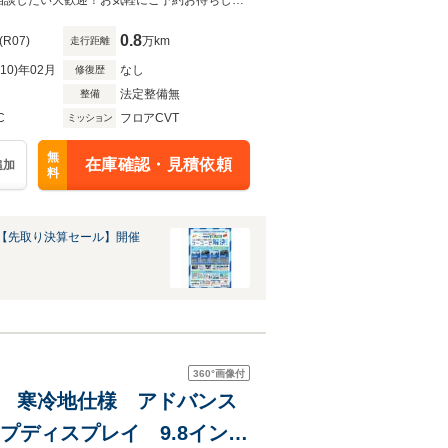
バックドア LEDランプ
お盆中も休まず営業！全国系列店舗よりお取り寄せ可能♪少しだけ見てみたい、相談したい大歓迎！お気軽にご予約お待ちしております！
0.8
(R07)
万km
走行距離
R10)年02月
なし
修復歴
法定整備無
整備
C
フロアCVT
ミッション
無
在庫確認・見積依頼
追加
料
【先取り決算セール】開催
360°
画像付
ロ 寒冷地仕様 アドバンス
プディスプレイ 9.8インチ