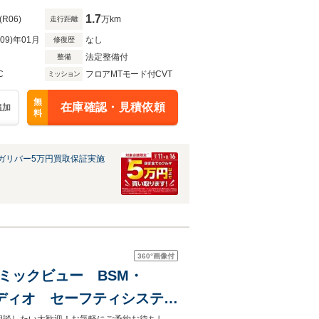
1.7
(R06)
万km
走行距離
R09)年01月
なし
修復歴
法定整備付
整備
C
フロアMTモード付CVT
ミッション
無
在庫確認・見積依頼
追加
料
ガリバー5万円買取保証実施
360°
画像付
ラミックビュー BSM・
ーディオ セーフティシステム