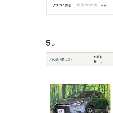
－
クチコミ評価
点
5
台
新着順
元の並び順に戻す
新
古