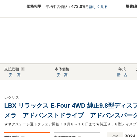
473.0
価格相場
燃費(
平均中古価格：
詳しく見る
万円
支払総額
本体価格
年式
安
高
安
高
新
古
レクサス
LBX リラックス E-Four 4WD 純正9.8型
メラ アドバンストドライブ アドバンスパー
18インチアルミ ヘッドアップディスプレイ 
2024
年式