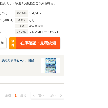
方位カメラ シートヒーター
お盆中も休まず営業！全国系列店舗よりお取り寄せ可能♪少しだけ見てみたい、相談したい大歓迎！お気軽にご予約お待ちしております！
1.4
(R06)
万km
走行距離
R09)年05月
なし
修復歴
法定整備無
整備
C
フロアMTモード付CVT
ミッション
無
在庫確認・見積依頼
追加
料
【先取り決算セール】開催
1
前へ
次へ
最初
最後