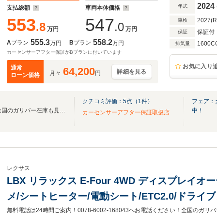
2024
年式
支払総額
車両本体価格
553
547
2027(
車検
.8
.0
万円
万円
保証付
保証
555.3
558.2
A
プラン
B
プラン
万円
万円
1600C
排気量
カーセンサーアフター保証がBプランに付いています
お気に入り
通常
64,200
詳細を見る
月々
円
ローン価格
クチコミ評価：
5
点（
1
件）
フェア：
無料電話は24時間ご案内！！全国のガリバー在庫も見たい方は一括照会が可能です！
中！
カーセンサーアフター保証取扱店
レクサス
LBX リラックス E-Four 4WD ディスプレイオーデ
メ/シートヒーター/電動シート/ETC2.0/ドラ
レーキ/レーンキープアシスト/レーダークルーズ
無料電話は24時間ご案内！0078-6002-168043へお電話ください！全国の