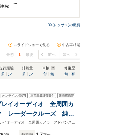
---
新車時)
---
LBX(レクサス)の燃費
スライドショーで見る
中古車相場
1
前へ
次へ
最初
最後
走行距離
排気量
車検
修復歴
多
少
多
少
付
無
無
有
オンライン相談可
車両品質評価書付
販売店保証
ディスプレイオーディオ 全周囲カ
ク レーダークルーズ 純正
電動リアゲート LEDヘッド
★ネクステージ夏トクフェア開催！８月８～１６日まで★純正９．８型ディスプレイオーディオ 全周囲カメラ アドバンストドライブ アドバンスパーク
1.7
(R06)
万km
走行距離