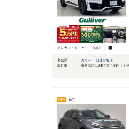
クロカン・ＳＵＶ
白黒II
宮城県
ガリバー 仙台富谷店
富谷市
NEW
8/7