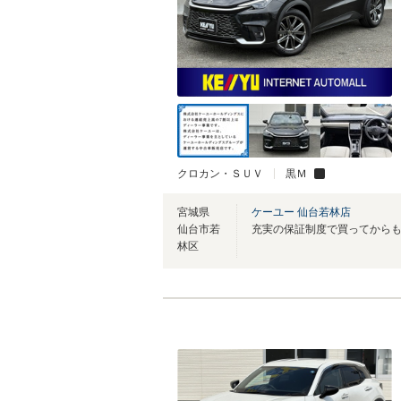
クロカン・ＳＵＶ
黒Ｍ
宮城県
ケーユー 仙台若林店
仙台市若
林区