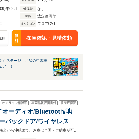
R09)年02月
なし
修復歴
法定整備付
整備
C
フロアCVT
ミッション
無
在庫確認・見積依頼
追加
料
ネクステージ お盆の中古車
ェア！！
オンライン相談可
車両品質評価書付
販売店保証
オーディオ/Bluetooth/地
0/パワーバックドア/ワイヤレス充
/パワーシート/禁煙車
宮城、仙台で中古車をお探しならガリバーへお気軽にお問合せくださいませ！北海道から沖縄まで、お車は全国へご納車が可能です！