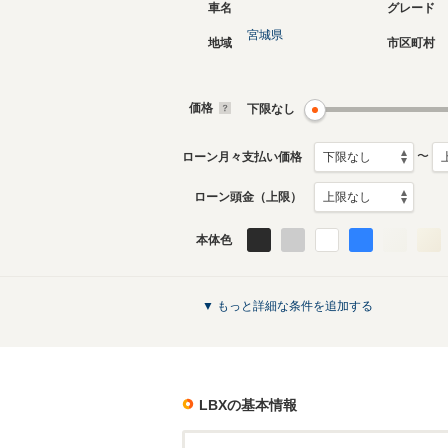
車名
グレード
宮城県
地域
市区町村
価格
下限なし
〜
ローン月々支払い価格
ローン頭金（上限）
本体色
▼ もっと詳細な条件を追加する
LBX
の基本情報