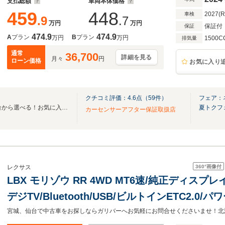
支払総額
車両本体価格
459
448
2027(
車検
.9
.7
万円
万円
保証付
保証
474.9
474.9
A
プラン
B
プラン
万円
万円
1500C
排気量
通常
36,700
詳細を見る
月々
円
ローン価格
お気に入り
クチコミ評価：
4.6
点（
59
件）
フェア：
全国のグループ総在庫30,000台から選べる！お気に入りの愛車がきっと見つかります！
夏トクフ
カーセンサーアフター保証取扱店
360°
画像付
レクサス
LBX モリゾウ RR 4WD MT6速/純正ディスプレイ
デジTV/Bluetooth/USB/ビルトインETC2.
電/シートヒーター/ブラインドスポットモニター