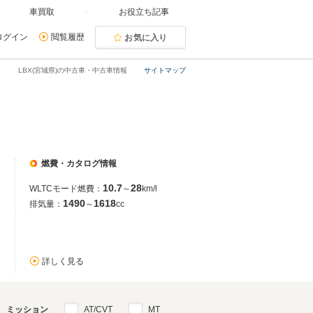
車買取
お役立ち記事
ログイン
閲覧履歴
お気に入り
LBX(宮城県)の中古車・中古車情報
サイトマップ
燃費・カタログ情報
10.7
28
WLTCモード燃費：
～
km/l
1490
1618
排気量：
～
cc
詳しく見る
ミッション
AT/CVT
MT