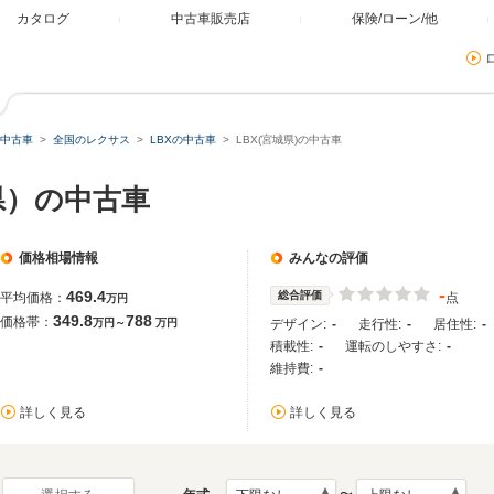
カタログ
中古車販売店
保険/ローン/他
中古車
全国のレクサス
LBXの中古車
LBX(宮城県)の中古車
県）の中古車
価格相場情報
みんなの評価
-
469.4
総合評価
平均価格：
点
万円
349.8
788
価格帯：
万円～
万円
デザイン:
-
走行性:
-
居住性:
-
積載性:
-
運転のしやすさ:
-
維持費:
-
詳しく見る
詳しく見る