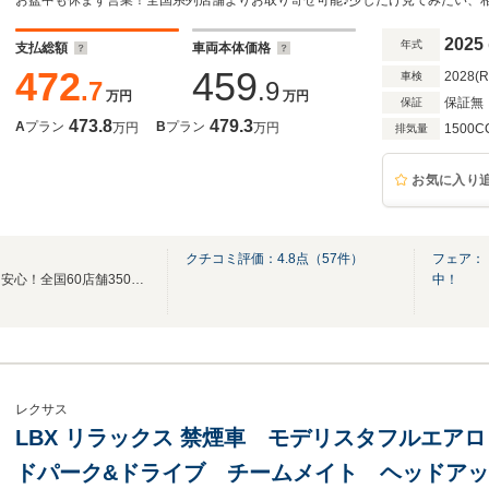
+ ETC2.0 シート・ステアヒーター パワー
2025
年式
支払総額
車両本体価格
472
459
2028(
車検
.7
.9
万円
万円
保証無
保証
473.8
479.3
A
プラン
B
プラン
万円
万円
1500C
排気量
お気に入り
クチコミ評価：
4.8
点（
57
件）
フェア：
充実の保証制度で買ってからも安心！全国60店舗3500台から選べる！車探しはケーユー♪
中！
レクサス
LBX リラックス 禁煙車 モデリスタフルエア
ドパーク&ドライブ チームメイト ヘッドアッ