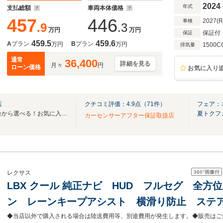
ETC2.0
2024
年式
支払総額
車両本体価格
457
446
2027(
車検
.9
.3
万円
万円
保証付
保証
459.5
459.6
A
プラン
B
プラン
万円
万円
1500C
排気量
通常
36,400
詳細を見る
月々
円
ローン価格
お気に入り
店
クチコミ評価：
4.9
点（
71
件）
フェア：
全国のグループ総在庫30,000台から選べる！お気に入りの愛車がきっと見つかります！
夏トクフ
カーセンサーアフター保証取扱店
360°
画像付
レクサス
LBX クール 純正ナビ HUD フルセグ 全方
ン レーンキープアシスト 横滑り防止 ステ
ーター ステアリングスイッチ 電動リアゲート 