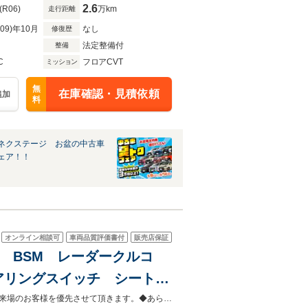
2.6
(R06)
万km
走行距離
R09)年10月
なし
修復歴
法定整備付
整備
C
フロアCVT
ミッション
無
在庫確認・見積依頼
追加
料
ネクステージ お盆の中古車
ェア！！
オンライン相談可
車両品質評価書付
販売店保証
位 BSM レーダークルコ
アリングスイッチ シートヒ
ETC LEDヘッド フォ
◆当店以外で購入される場合は陸送費用等、別途費用が発生します。◆販売はご来場のお客様を優先させて頂きます。◆あらかじめご確認下さい※販売は一般のお客様に限ります。