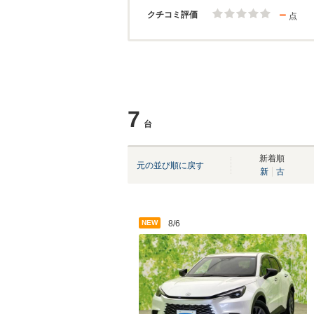
－
クチコミ評価
点
7
台
新着順
元の並び順に戻す
新
古
NEW
8/6