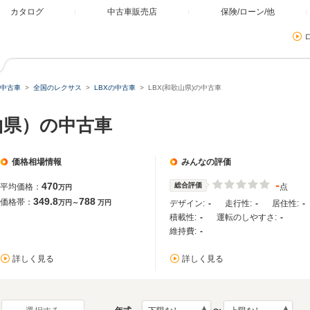
カタログ
中古車販売店
保険/ローン/他
中古車
全国のレクサス
LBXの中古車
LBX(和歌山県)の中古車
山県）の中古車
価格相場情報
みんなの評価
-
470
総合評価
平均価格：
点
万円
349.8
788
価格帯：
万円～
万円
デザイン:
-
走行性:
-
居住性:
-
積載性:
-
運転のしやすさ:
-
維持費:
-
詳しく見る
詳しく見る