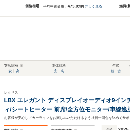
473.0
価格相場
燃費(
平均中古価格：
詳しく見る
万円
支払総額
本体価格
年式
安
高
安
高
新
古
レクサス
LBX エレガント ディスプレイオーディオ9イン
ィ/シートヒーター 前席/全方位モニター/車線
合皮/電動バックドア/ドライブレコーダー 前後
2025
年式