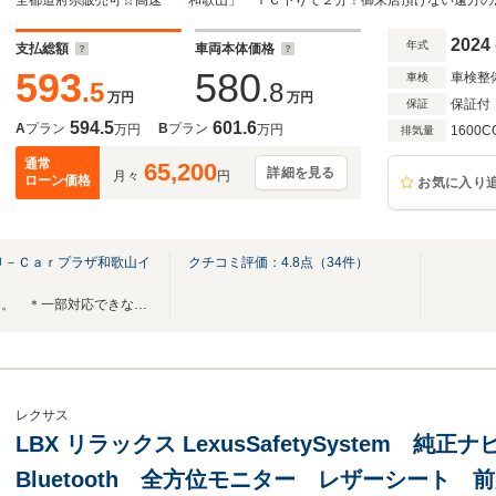
2024
年式
支払総額
車両本体価格
593
580
車検整
車検
.5
.8
万円
万円
保証付
保証
594.5
601.6
A
プラン
B
プラン
万円
万円
1600C
排気量
通常
65,200
詳細を見る
月々
円
ローン価格
お気に入り
Ｕ－Ｃａｒプラザ和歌山イ
クチコミ評価：
4.8
点（
34
件）
全国のお客様に対応いたします。 ＊一部対応できない地域もございます。
レクサス
LBX リラックス LexusSafetySystem 
Bluetooth 全方位モニター レザーシート 