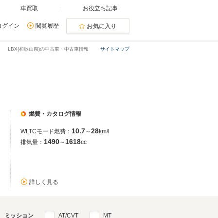
車買取
お役立ち記事
ログイン
閲覧履歴
お気に入り
LBX(和歌山県)の中古車・中古車情報
サイトマップ
燃費・カタログ情報
10.7
28
WLTCモード燃費：
～
km/l
1490
1618
排気量：
～
cc
詳しく見る
ミッション
AT/CVT
MT