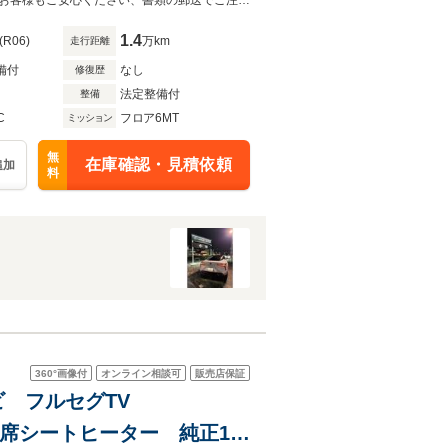
全都道府県販売可☆高速 「和歌山」 ＩＣ下りて２分！御来店頂けない遠方のお客様もご安心ください、書類の郵送でご注文頂けます。
1.4
(R06)
万km
走行距離
備付
なし
修復歴
法定整備付
整備
C
フロア6MT
ミッション
無
在庫確認・見積依頼
追加
料
360°
画像付
オンライン相談可
販売店保証
純正ナビ フルセグTV
前席シートヒーター 純正18