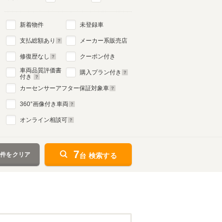
新着物件
未登録車
支払総額あり
メーカー系販売店
修復歴なし
クーポン付き
車両品質評価書
購入プラン付き
付き
カーセンサーアフター保証対象車
360
°画像付き車両
オンライン相談可
7
条件をクリア
台 検索する