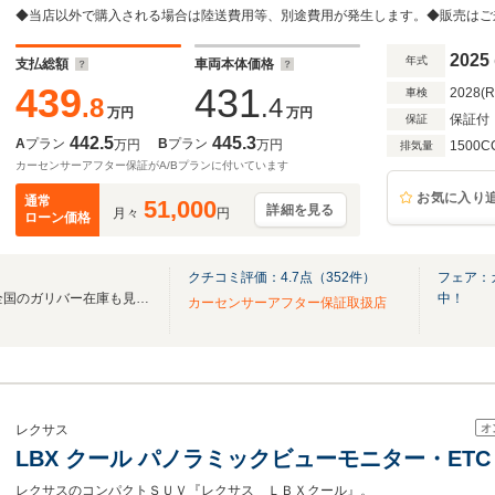
インチアルミホイール 純正フロアマット ビルト
2025
年式
支払総額
車両本体価格
439
431
2028(
車検
.8
.4
万円
万円
保証付
保証
442.5
445.3
A
プラン
B
プラン
万円
万円
1500C
排気量
カーセンサーアフター保証がA/Bプランに付いています
お気に入り
通常
51,000
詳細を見る
月々
円
ローン価格
クチコミ評価：
4.7
点（
352
件）
フェア：
無料電話は24時間ご案内！！全国のガリバー在庫も見たい方は一括照会が可能です！
中！
カーセンサーアフター保証取扱店
オ
レクサス
LBX クール パノラミックビューモニター・ETC
レクサスのコンパクトＳＵＶ『レクサス ＬＢＸクール』。