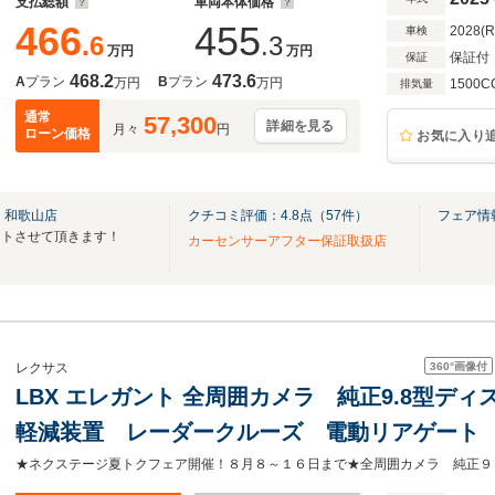
支払総額
車両本体価格
466
455
2028(
車検
.6
.3
万円
万円
保証付
保証
468.2
473.6
A
プラン
B
プラン
万円
万円
1500C
排気量
通常
57,300
詳細を見る
月々
円
ローン価格
お気に入り
 和歌山店
クチコミ評価：
4.8
点（
57
件）
フェア情
ートさせて頂きます！
カーセンサーアフター保証取扱店
360°
画像付
レクサス
LBX エレガント 全周囲カメラ 純正9.8型デ
軽減装置 レーダークルーズ 電動リアゲート
ーター パワーシート ドラレコ コーナーセ