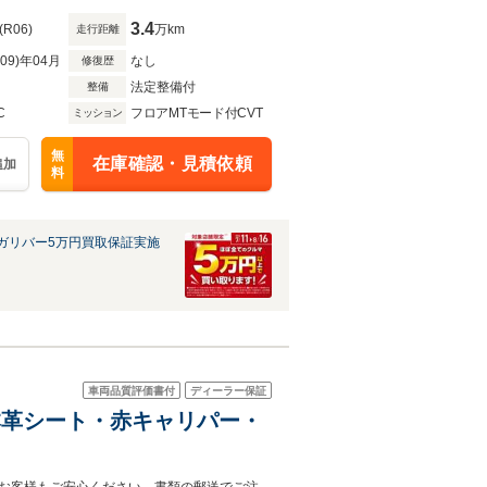
3.4
(R06)
万km
走行距離
R09)年04月
なし
修復歴
法定整備付
整備
C
フロアMTモード付CVT
ミッション
無
在庫確認・見積依頼
追加
料
ガリバー5万円買取保証実施
車両品質評価書付
ディーラー保証
黒本革シート・赤キャリパー・