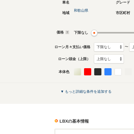
車名
グレード
和歌山県
地域
市区町村
価格
下限なし
〜
ローン月々支払い価格
ローン頭金（上限）
本体色
▼ もっと詳細な条件を追加する
LBX
の基本情報