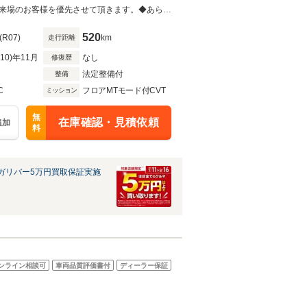
インETC2.0
◆当店以外で購入される場合は陸送費用等、別途費用が発生します。◆販売はご来場のお客様を優先させて頂きます。◆あらかじめご確認下さい※販売は一般のお客様に限ります。
520
(R07)
km
走行距離
R10)年11月
なし
修復歴
法定整備付
整備
C
フロアMTモード付CVT
ミッション
無
在庫確認・見積依頼
追加
料
ガリバー5万円買取保証実施
ンライン相談可
車両品質評価書付
ディーラー保証