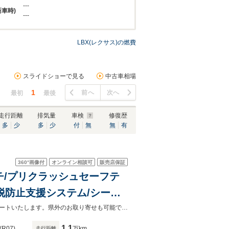
---
新車時)
---
LBX(レクサス)の燃費
スライドショーで見る
中古車相場
1
前へ
次へ
最初
最後
走行距離
排気量
車検
修復歴
多
少
多
少
付
無
無
有
360°
画像付
オンライン相談可
販売店保証
チ/プリクラッシュセーフテ
逸脱防止支援システム/シート
お客様が安心してカーライフをお楽しみいただけるよう社員一同心を込めてサポートいたします。県外のお取り寄せも可能です！是非お気軽にご相談ください。
1.1
(R07)
万km
走行距離