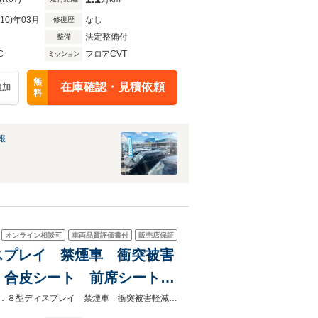
R10)年03月
なし
修復歴
法定整備付
整備
C
フロアCVT
ミッション
無
在庫確認・見積依頼
追加
料
報
オンライン相談可
車両品質評価書付
販売店保証
ィスプレイ 禁煙車 衝突被害
 合皮シート 前席シートヒ
ンサー LEDヘッド
★ネクステージ夏トクフェア開催！８月８～１６日まで★全周囲カメラ 純正９．８型ディスプレイ 禁煙車 衝突被害軽減装置 レーダークルーズ 電動リアゲート