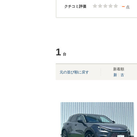
－
クチコミ評価
点
1
台
新着順
元の並び順に戻す
新
古