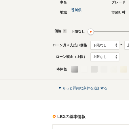
車名
グレード
香川県
地域
市区町村
価格
下限なし
〜
ローン月々支払い価格
ローン頭金（上限）
本体色
▼ もっと詳細な条件を追加する
LBX
の基本情報