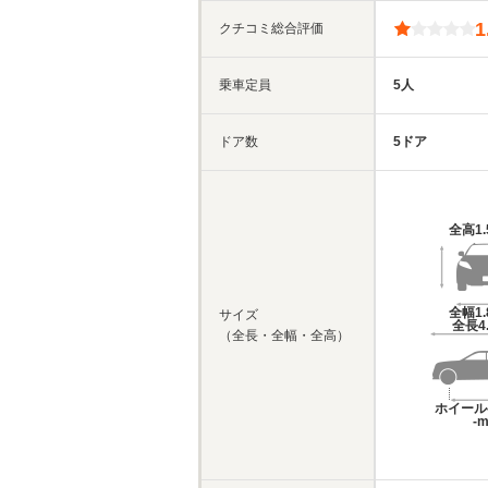
1
クチコミ総合評価
乗車定員
5人
ドア数
5ドア
全高
1
全幅
1
サイズ
全長
4
（全長・全幅・全高）
ホイール
-