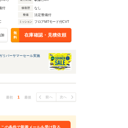
備付
なし
修復歴
法定整備付
整備
C
フロアMTモード付CVT
ミッション
無
在庫確認・見積依頼
追加
料
ガリバーサマーセール実施
1
前へ
次へ
最初
最後
この条件で新着メールを受け取る