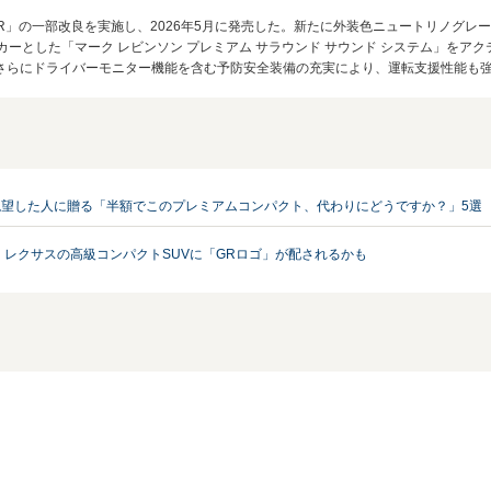
ZO RR」の一部改良を実施し、2026年5月に発売した。新たに外装色ニュートリノ
カーとした「マーク レビンソン プレミアム サラウンド サウンド システム」をア
らにドライバーモニター機能を含む予防安全装備の充実により、運転支援性能も強化さ
に絶望した人に贈る「半額でこのプレミアムコンパクト、代わりにどうですか？」5選
 レクサスの高級コンパクトSUVに「GRロゴ」が配されるかも