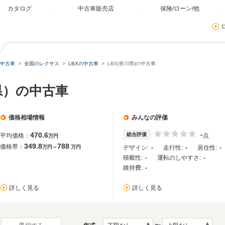
カタログ
中古車販売店
保険/ローン/他
中古車
全国のレクサス
LBXの中古車
LBX(香川県)の中古車
県）の中古車
価格相場情報
みんなの評価
-
470.6
総合評価
平均価格：
点
万円
349.8
788
価格帯：
万円～
万円
デザイン:
-
走行性:
-
居住性:
-
積載性:
-
運転のしやすさ:
-
維持費:
-
詳しく見る
詳しく見る