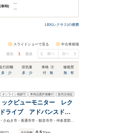
---
新車時)
---
LBX(レクサス)の燃費
スライドショーで見る
中古車相場
1
前へ
次へ
最初
最後
走行距離
排気量
車検
修復歴
多
少
多
少
付
無
無
有
オンライン相談可
車両品質評価書付
販売店保証
ラミックビューモニター レク
ドドライブ アドバンスドパ
ングヒーター シートヒータ
人気の中古車探しはガリバー高松東山崎店【高松市・坂出市・丸亀市】【三豊市・さぬき市・善通寺市・観音寺市・仲多度郡・東かがわ市・小豆島・香川県】中古ガリバー高松東山崎
0.5
(R07)
万km
走行距離