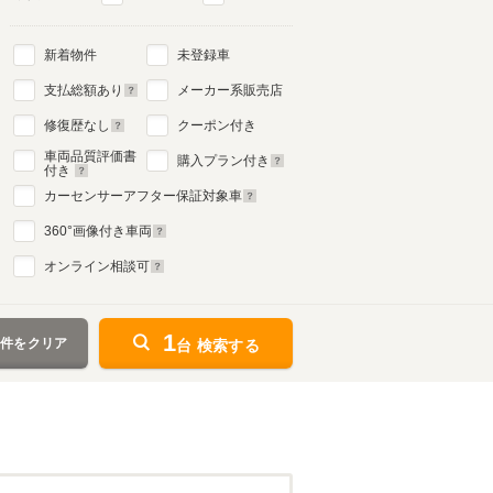
新着物件
未登録車
支払総額あり
メーカー系販売店
修復歴なし
クーポン付き
車両品質評価書
購入プラン付き
付き
カーセンサーアフター保証対象車
360
°画像付き車両
オンライン相談可
1
条件をクリア
台 検索する