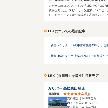
LBX MORIZO RRに新色を追加し音響を強化
レクサスはコンパクトSUV「LBX MORI
肢を拡充した。スピーカーを追加し17スピー
し、ドライビング時の臨場感を高めている。さ
LBXについての最新記事
新型レクサス LBXの中古車価格490万円
新型LBXにターボ搭載の秘蔵モデル登場か？
LBX（香川県）を扱う注目販売店
ガリバー 高松東山崎店
4.9
総合評価
点
無料電話は24時間ご案
内！！全国のガリバー在
庫も見たい方は一括照会