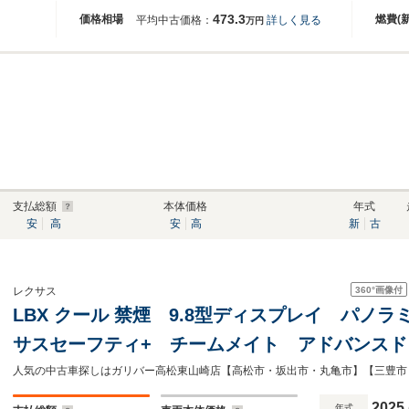
473.3
価格相場
燃費(
平均中古価格：
詳しく見る
万円
支払総額
本体価格
年式
安
高
安
高
新
古
360°
画像付
レクサス
LBX クール 禁煙 9.8型ディスプレイ パノ
サスセーフティ+ チームメイト アドバンス
ーク ナビ連動ドライブレコーダー ステアリ
ー
2025
年式