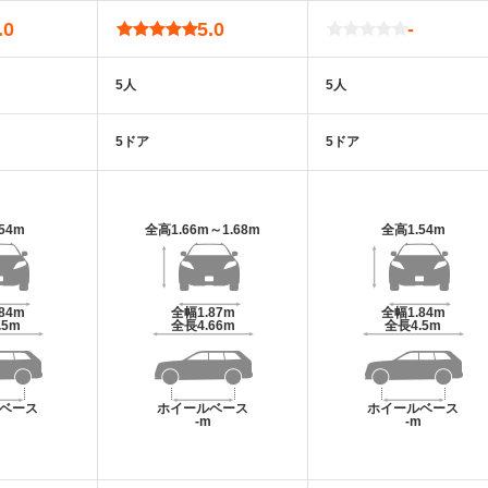
.0
5.0
-
5人
5人
5ドア
5ドア
.54m
全高
1.66m～1.68m
全高
1.54m
.84m
全幅
1.87m
全幅
1.84m
.5m
全長
4.66m
全長
4.5m
ベース
ホイールベース
ホイールベース
m
-m
-m