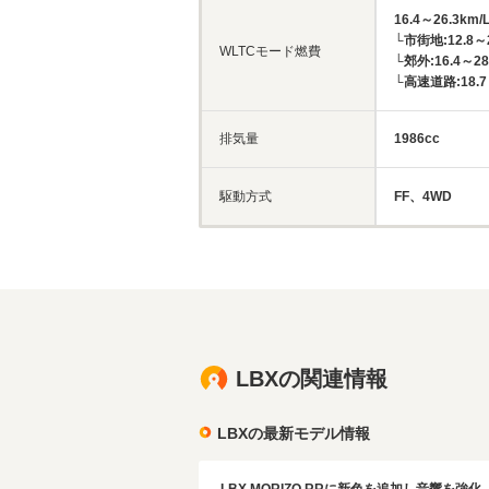
16.4～26.3km/
└市街地:12.8～2
WLTCモード燃費
└郊外:16.4～28
└高速道路:18.7～
排気量
1986cc
駆動方式
FF、4WD
LBXの関連情報
LBXの最新モデル情報