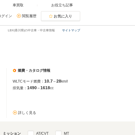
車買取
お役立ち記事
ログイン
閲覧履歴
お気に入り
LBX(香川県)の中古車・中古車情報
サイトマップ
燃費・カタログ情報
10.7
28
WLTCモード燃費：
～
km/l
1490
1618
排気量：
～
cc
詳しく見る
ミッション
AT/CVT
MT