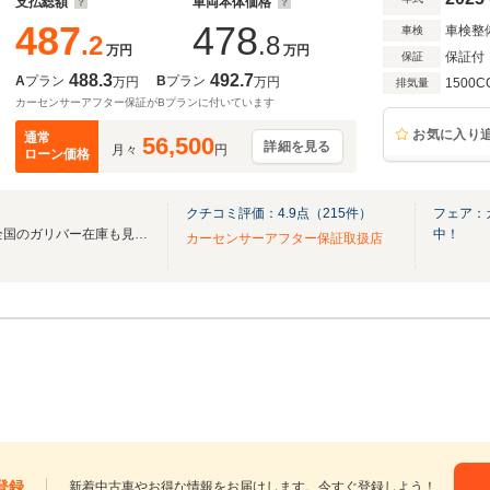
支払総額
車両本体価格
487
478
車検整
車検
.2
.8
万円
万円
保証付
保証
488.3
492.7
A
プラン
B
プラン
万円
万円
1500C
排気量
カーセンサーアフター保証がBプランに付いています
お気に入り
通常
56,500
詳細を見る
月々
円
ローン価格
クチコミ評価：
4.9
点（
215
件）
フェア：
無料電話は24時間ご案内！！全国のガリバー在庫も見たい方は一括照会が可能です！
中！
カーセンサーアフター保証取扱店
登録
新着中古車やお得な情報をお届けします。今すぐ登録しよう！