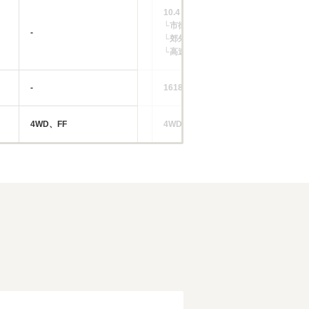
10.4～12.4km/L
20
└市街地:6.7～9.0km/L
└市
-
└郊外:11.0～12.8km/L
└郊
└高速道路:13.0～14.5km/L
└高
-
1618cc
24
4WD、FF
4WD
4W