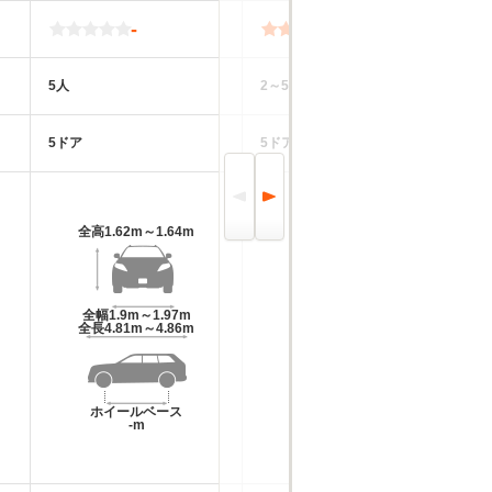
-
5.0
5人
2～5人
5
5ドア
5ドア
5
全高
1.62m～1.64m
全高
1.48m
全幅
1.9m～1.97m
全幅
1.85m
全長
4.81m～4.86m
全長
4.41m
ホイールベース
ホイールベース
-m
-m