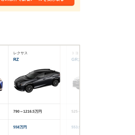
レクサス
トヨタ
ト
RZ
GRカローラ
ク
790～1216.5万円
525～715万円
52
558万円
553.9万円
53