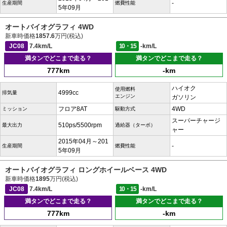
-
生産期間
燃費性能
5年09月
オートバイオグラフィ 4WD
新車時価格
1857.6
万円(税込)
JC08
7.4km/L
10・15
-km/L
満タンでどこまで走る？
満タンでどこまで走る？
777km
-km
ハイオク
使用燃料
4999cc
排気量
エンジン
ガソリン
フロア8AT
4WD
ミッション
駆動方式
スーパーチャージ
510ps/5500rpm
最大出力
過給器（ターボ）
ャー
2015年04月～201
-
生産期間
燃費性能
5年09月
オートバイオグラフィ ロングホイールベース 4WD
新車時価格
1895
万円(税込)
JC08
7.4km/L
10・15
-km/L
満タンでどこまで走る？
満タンでどこまで走る？
777km
-km