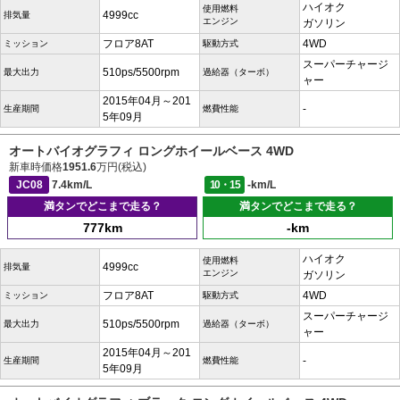
ハイオク
使用燃料
4999cc
排気量
エンジン
ガソリン
フロア8AT
4WD
ミッション
駆動方式
スーパーチャージ
510ps/5500rpm
最大出力
過給器（ターボ）
ャー
2015年04月～201
-
生産期間
燃費性能
5年09月
オートバイオグラフィ ロングホイールベース 4WD
新車時価格
1951.6
万円(税込)
JC08
7.4km/L
10・15
-km/L
満タンでどこまで走る？
満タンでどこまで走る？
777km
-km
ハイオク
使用燃料
4999cc
排気量
エンジン
ガソリン
フロア8AT
4WD
ミッション
駆動方式
スーパーチャージ
510ps/5500rpm
最大出力
過給器（ターボ）
ャー
2015年04月～201
-
生産期間
燃費性能
5年09月