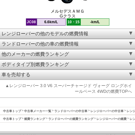
メルセデスＡＭＧ
Gクラス
JC08
6.6km/L
10・15
-km/L
レンジローバーの他のモデルの燃費情報
ランドローバーの他の車の燃費情報
他のメーカーの燃費ランキング
ボディタイプ別燃費ランキング
車を売却する
▲レンジローバー 3.0 V6 スーパーチャージド ヴォーグ ロングホイ
ールベース 4WDの燃費TOPへ
中古車トップ
中古車メーカー一覧
ランドローバーの中古車
レンジローバーの中古車
レンジ
中古車トップ
燃費ランキング
ランドローバーの燃費ランキング
レンジローバーの燃費
レン