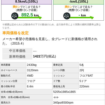
8.5km/L(105L)
-km/L(105L)
満タン
でどこまで走る？
満タン
でどこまで走る？
（燃費×タンク容量）
（燃費×タンク容量）
892.5
-
km
km
※燃費は定められた試験条件の下での数値のため、走行条件等により実際の燃料消費率は異な
ります。
車両価格を改定
メーカー希望小売価格を見直し、全グレードに新価格が適用され
た。（2015.4）
中古車価格
---
1422
万円(税込)
新車時価格
2430kg
5名
車両重量
乗車定員
3120mm
2列
ホイールベース
シート列数
4WD
フロア8AT
駆動方式
ミッション
フロア
5ドア
ミッション位置
ドア数
6.4m
220mm
最小回転半径
最低地上高
5205x1985x1865
全長x全幅x全高(mm)
-x-x-
室内 全長x全幅x全高(mm)
340ps/6500rpm
最高出力