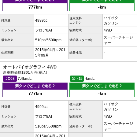
777km
-km
ハイオク
使用燃料
4999cc
排気量
エンジン
ガソリン
フロア8AT
4WD
ミッション
駆動方式
スーパーチャージ
510ps/5500rpm
最大出力
過給器（ターボ）
ャー
2015年04月～201
-
生産期間
燃費性能
5年09月
オートバイオグラフィ 4WD
新車時価格
1801
万円(税込)
JC08
7.4km/L
10・15
-km/L
満タンでどこまで走る？
満タンでどこまで走る？
777km
-km
ハイオク
使用燃料
4999cc
排気量
エンジン
ガソリン
フロア8AT
4WD
ミッション
駆動方式
スーパーチャージ
510ps/5500rpm
最大出力
過給器（ターボ）
ャー
2015年04月～201