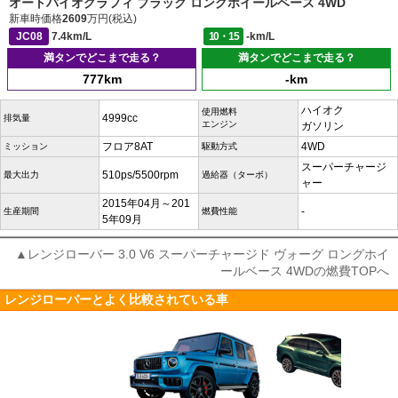
オートバイオグラフィ ブラック ロングホイールベース 4WD
新車時価格
2609
万円(税込)
JC08
7.4km/L
10・15
-km/L
満タンでどこまで走る？
満タンでどこまで走る？
777km
-km
ハイオク
使用燃料
4999cc
排気量
エンジン
ガソリン
フロア8AT
4WD
ミッション
駆動方式
スーパーチャージ
510ps/5500rpm
最大出力
過給器（ターボ）
ャー
2015年04月～201
-
生産期間
燃費性能
5年09月
▲レンジローバー 3.0 V6 スーパーチャージド ヴォーグ ロングホイ
ールベース 4WDの燃費TOPへ
レンジローバーとよく比較されている車