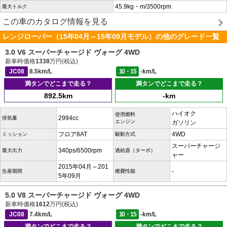
45.9kg・m/3500rpm
最大トルク
この車のカタログ情報を見る
レンジローバー（15年04月～15年09月モデル）の他のグレード一覧
3.0 V6 スーパーチャージド ヴォーグ 4WD
新車時価格
1338
万円(税込)
JC08
8.5km/L
10・15
-km/L
満タンでどこまで走る？
満タンでどこまで走る？
892.5km
-km
ハイオク
使用燃料
2994cc
排気量
エンジン
ガソリン
フロア8AT
4WD
ミッション
駆動方式
スーパーチャージ
340ps/6500rpm
最大出力
過給器（ターボ）
ャー
2015年04月～201
-
生産期間
燃費性能
5年09月
5.0 V8 スーパーチャージド ヴォーグ 4WD
新車時価格
1612
万円(税込)
JC08
7.4km/L
10・15
-km/L
満タンでどこまで走る？
満タンでどこまで走る？