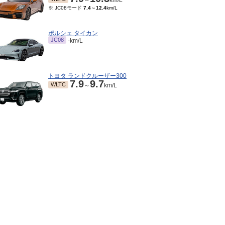
～
km/L
※ JC08モード
7.4
～
12.4
km/L
ポルシェ タイカン
JC08
-km/L
トヨタ ランドクルーザー300
7.9
9.7
WLTC
～
km/L