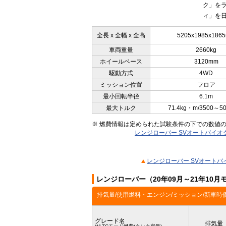
ク」を
ィ」を日
全長 x 全幅 x 全高
5205x1985x186
車両重量
2660kg
ホイールベース
3120mm
駆動方式
4WD
ミッション位置
フロア
最小回転半径
6.1m
最大トルク
71.4kg・m/3500～5
※ 燃費情報は定められた試験条件の下での数値
レンジローバー SVオートバイオグ
レンジローバー SVオートバイ
レンジローバー（20年09月～21年10
排気量/使用燃料・エンジン/ミッション/新車時
グレード名
排気量