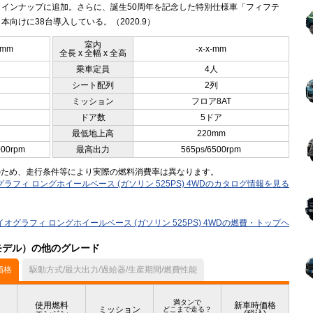
ラインナップに追加。さらに、誕生50周年を記念した特別仕様車「フィフテ
本向けに38台導入している。（2020.9）
室内
5mm
-x-x-mm
全長 x 全幅 x 全高
乗車定員
4人
シート配列
2列
ミッション
フロア8AT
ドア数
5ドア
最低地上高
220mm
000rpm
最高出力
565ps/6500rpm
のため、走行条件等により実際の燃料消費率は異なります。
ラフィ ロングホイールベース (ガソリン 525PS) 4WDのカタログ情報を見る
オグラフィ ロングホイールベース (ガソリン 525PS) 4WDの燃費・トップヘ
月モデル）の他のグレード
価格
駆動方式/最大出力/過給器/生産期間/燃費性能
満タンで
使用燃料
新車時価格
ミッション
どこまで走る？