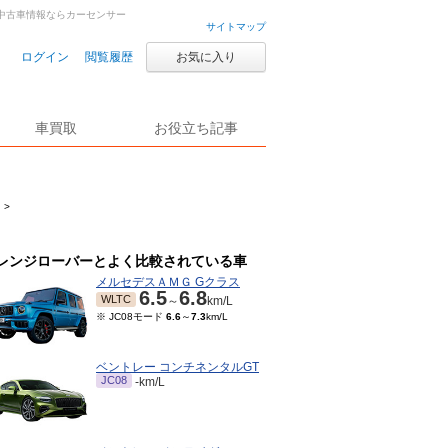
車・中古車情報ならカーセンサー
サイトマップ
ログイン
閲覧履歴
お気に入り
車買取
お役立ち記事
>
レンジローバーとよく比較されている車
メルセデスＡＭＧ Gクラス
6.5
6.8
WLTC
～
km/L
※ JC08モード
6.6
～
7.3
km/L
ベントレー コンチネンタルGT
JC08
-km/L