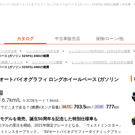
ローバー SVオートバイオグラフィ ロングホイールベース (ガソリン 525PS) 4WDの燃費 | 中古
カタログ
中古車販売店
保険/ローン/他
バーの中古車
>
レンジローバーの中古車
>
レンジローバー(20年09月～21年10月)の燃費
>
 (ガソリン 525PS) 4WDの燃費
の燃費ランキング
>
レンジローバーの燃費
>
レンジローバー(20年09月～21年10月)の燃費
 (ガソリン 525PS) 4WDの燃費
Vオートバイオグラフィ ロングホイールベース (ガソリン
？
6.7km/L
※JC08モード 7.4km/L
ン
703.5
777
WLTC
JC08
でどこまで走る？ (燃費xタンク容量)
km /
km
1年モデルを発売、誕生50周年を記念した特別仕様車も
年モデルの受注を開始。2021年限定グレードとなる、「ウェストミンスター」
ストミンスターブラック」「SVオートバイオグラフィーダイナミックブラッ