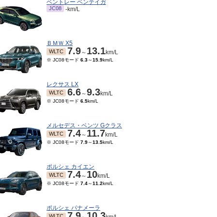
ベントレー ベンテイガ
JC08
-km/L
ＢＭＷ X5
7.9
13.1
WLTC
～
km/L
※ JC08モード
6.3
～
15.9
km/L
レクサス LX
6.6
9.3
WLTC
～
km/L
※ JC08モード
6.5
km/L
メルセデス・ベンツ Gクラス
7.4
11.7
WLTC
～
km/L
※ JC08モード
7.9
～
13.5
km/L
ポルシェ カイエン
7.4
10
WLTC
～
km/L
※ JC08モード
7.4
～
11.2
km/L
ポルシェ パナメーラ
7.9
10.3
WLTC