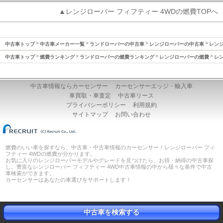
▲レンジローバー フィフティー 4WDの燃費TOPへ
中古車トップ
中古車メーカー一覧
ランドローバーの中古車
レンジローバーの中古車
レンジ
中古車トップ
燃費ランキング
ランドローバーの燃費ランキング
レンジローバーの燃費
レン
中古車情報ならカーセンサー
カーセンサーエッジ・輸入車
車買取・車査定
中古車リース
プライバシーポリシー
利用規約
サイトマップ
お問い合わせ
燃費のいい車を探すなら、中古車・中古車情報のカーセンサー！レンジローバー フィ
フティー 4WDの燃費が分かります。
お気に入りのレンジローバーモデルやグレードを見つけたら、お得・納得の中古車探
し。豊富なレンジローバー フィフティー 4WD中古車情報の中から様々な条件で中古
車検索ができます。
カーセンサーはあなたの車選びをサポートします！
中古車を検索する