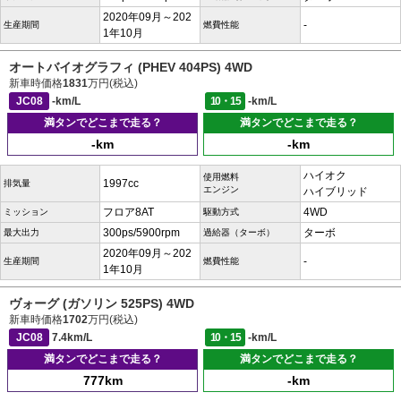
2020年09月～202
-
生産期間
燃費性能
1年10月
オートバイオグラフィ (PHEV 404PS) 4WD
新車時価格
1831
万円(税込)
JC08
-km/L
10・15
-km/L
満タンでどこまで走る？
満タンでどこまで走る？
-km
-km
ハイオク
使用燃料
1997cc
排気量
エンジン
ハイブリッド
フロア8AT
4WD
ミッション
駆動方式
300ps/5900rpm
ターボ
最大出力
過給器（ターボ）
2020年09月～202
-
生産期間
燃費性能
1年10月
ヴォーグ (ガソリン 525PS) 4WD
新車時価格
1702
万円(税込)
JC08
7.4km/L
10・15
-km/L
満タンでどこまで走る？
満タンでどこまで走る？
777km
-km