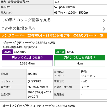
-x-x-
室内 全長x全幅x全高(mm)
525ps/6500rpm
最高出力
63.7kg・m/2500～3500rpm
最大トルク
この車のカタログ情報を見る
この車の相場を見る
レンジローバー（20年09月～21年10月モデル）の他のグレード一覧
ヴォーグ (ディーゼル 258PS) 4WD
新車時価格
1493
万円(税込)
JC08
12.4km/L
10・15
-km/L
満タンでどこまで走る？
満タンでどこまで走る？
1066.4km
-km
軽油
使用燃料
2992cc
排気量
エンジン
ディーゼル
フロア8AT
4WD
ミッション
駆動方式
258ps/3750rpm
ターボ
最大出力
過給器（ターボ）
2020年09月～202
-
生産期間
燃費性能
1年10月
オートバイオグラフィ (ディーゼル 258PS) 4WD