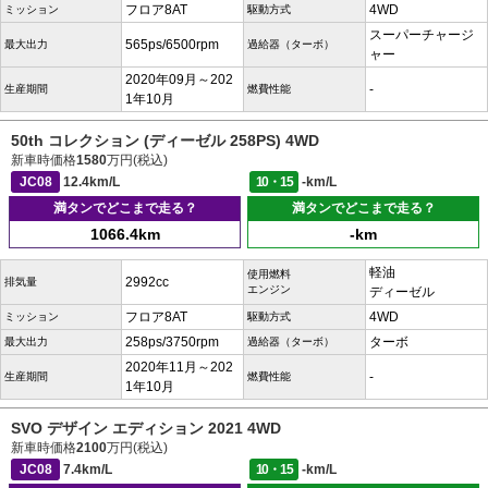
フロア8AT
4WD
ミッション
駆動方式
スーパーチャージ
565ps/6500rpm
最大出力
過給器（ターボ）
ャー
2020年09月～202
-
生産期間
燃費性能
1年10月
50th コレクション (ディーゼル 258PS) 4WD
新車時価格
1580
万円(税込)
JC08
12.4km/L
10・15
-km/L
満タンでどこまで走る？
満タンでどこまで走る？
1066.4km
-km
軽油
使用燃料
2992cc
排気量
エンジン
ディーゼル
フロア8AT
4WD
ミッション
駆動方式
258ps/3750rpm
ターボ
最大出力
過給器（ターボ）
2020年11月～202
-
生産期間
燃費性能
1年10月
SVO デザイン エディション 2021 4WD
新車時価格
2100
万円(税込)
JC08
7.4km/L
10・15
-km/L