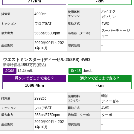
777km
-km
ハイオク
使用燃料
4999cc
排気量
エンジン
ガソリン
フロア8AT
4WD
ミッション
駆動方式
スーパーチャージ
565ps/6500rpm
最大出力
過給器（ターボ）
ャー
2020年09月～202
-
生産期間
燃費性能
1年10月
ウエストミンスター (ディーゼル 258PS) 4WD
新車時価格
1553
万円(税込)
JC08
12.4km/L
10・15
-km/L
満タンでどこまで走る？
満タンでどこまで走る？
1066.4km
-km
軽油
使用燃料
2992cc
排気量
エンジン
ディーゼル
フロア8AT
4WD
ミッション
駆動方式
258ps/3750rpm
ターボ
最大出力
過給器（ターボ）
2020年09月～202
-
生産期間
燃費性能
1年10月