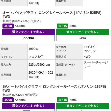
-
生産期間
燃費性能
1年10月
オートバイオグラフィ ロングホイールベース (ガソリン 525PS)
4WD
新車時価格
2173.9
万円(税込)
JC08
7.4km/L
10・15
-km/L
満タンでどこまで走る？
満タンでどこまで走る？
777km
-km
ハイオク
使用燃料
4999cc
排気量
エンジン
ガソリン
フロア8AT
4WD
ミッション
駆動方式
スーパーチャージ
525ps/6500rpm
最大出力
過給器（ターボ）
ャー
2020年09月～202
-
生産期間
燃費性能
1年10月
SVオートバイオグラフィ ロングホイールベース (ガソリン 525PS)
4WD
新車時価格
3202
万円(税込)
JC08
7.4km/L
10・15
-km/L
満タンでどこまで走る？
満タンでどこまで走る？