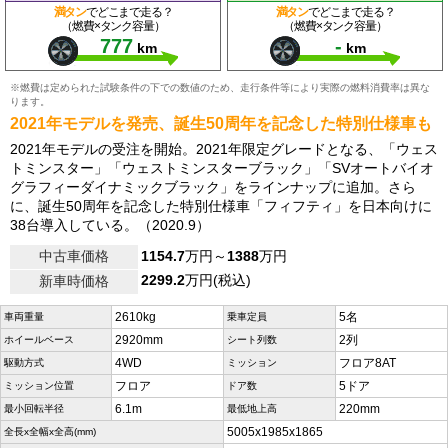
満タン
でどこまで走る？
満タン
でどこまで走る？
（燃費×タンク容量）
（燃費×タンク容量）
777
-
km
km
※燃費は定められた試験条件の下での数値のため、走行条件等により実際の燃料消費率は異な
ります。
2021年モデルを発売、誕生50周年を記念した特別仕様車も
2021年モデルの受注を開始。2021年限定グレードとなる、「ウェス
トミンスター」「ウェストミンスターブラック」「SVオートバイオ
グラフィーダイナミックブラック」をラインナップに追加。さら
に、誕生50周年を記念した特別仕様車「フィフティ」を日本向けに
38台導入している。（2020.9）
中古車価格
1154.7
万円～
1388
万円
2299.2
万円(税込)
新車時価格
2610kg
5名
車両重量
乗車定員
2920mm
2列
ホイールベース
シート列数
4WD
フロア8AT
駆動方式
ミッション
フロア
5ドア
ミッション位置
ドア数
6.1m
220mm
最小回転半径
最低地上高
5005x1985x1865
全長x全幅x全高(mm)