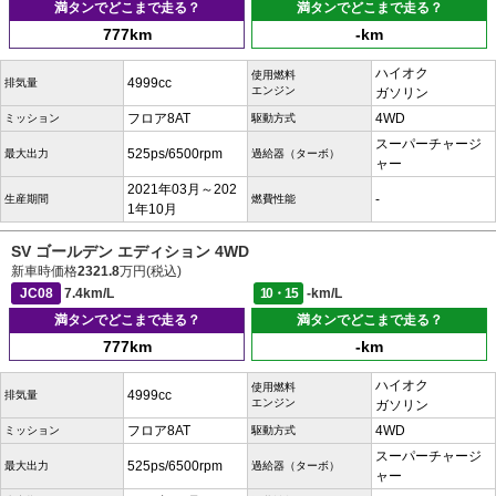
満タンでどこまで走る？
満タンでどこまで走る？
777km
-km
ハイオク
使用燃料
4999cc
排気量
エンジン
ガソリン
フロア8AT
4WD
ミッション
駆動方式
スーパーチャージ
525ps/6500rpm
最大出力
過給器（ターボ）
ャー
2021年03月～202
-
生産期間
燃費性能
1年10月
SV ゴールデン エディション 4WD
新車時価格
2321.8
万円(税込)
JC08
7.4km/L
10・15
-km/L
満タンでどこまで走る？
満タンでどこまで走る？
777km
-km
ハイオク
使用燃料
4999cc
排気量
エンジン
ガソリン
フロア8AT
4WD
ミッション
駆動方式
スーパーチャージ
525ps/6500rpm
最大出力
過給器（ターボ）
ャー