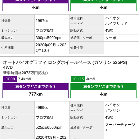
-km
-km
ハイオク
使用燃料
1997cc
排気量
エンジン
ハイブリッド
フロア8AT
4WD
ミッション
駆動方式
300ps/5900rpm
ターボ
最大出力
過給器（ターボ）
2020年09月～202
-
生産期間
燃費性能
1年10月
オートバイオグラフィ ロングホイールベース (ガソリン 525PS)
4WD
新車時価格
2072
万円(税込)
JC08
7.4km/L
10・15
-km/L
満タンでどこまで走る？
満タンでどこまで走る？
777km
-km
ハイオク
使用燃料
4999cc
排気量
エンジン
ガソリン
フロア8AT
4WD
ミッション
駆動方式
スーパーチャージ
525ps/6500rpm
最大出力
過給器（ターボ）
ャー
2020年09月～202