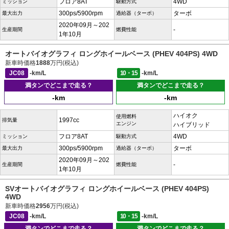
フロア8AT
4WD
ミッション
駆動方式
300ps/5900rpm
ターボ
最大出力
過給器（ターボ）
2020年09月～202
-
生産期間
燃費性能
1年10月
オートバイオグラフィ ロングホイールベース (PHEV 404PS) 4WD
新車時価格
1888
万円(税込)
JC08
-km/L
10・15
-km/L
満タンでどこまで走る？
満タンでどこまで走る？
-km
-km
ハイオク
使用燃料
1997cc
排気量
エンジン
ハイブリッド
フロア8AT
4WD
ミッション
駆動方式
300ps/5900rpm
ターボ
最大出力
過給器（ターボ）
2020年09月～202
-
生産期間
燃費性能
1年10月
SVオートバイオグラフィ ロングホイールベース (PHEV 404PS)
4WD
新車時価格
2956
万円(税込)
JC08
-km/L
10・15
-km/L
満タンでどこまで走る？
満タンでどこまで走る？