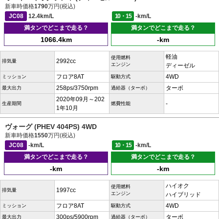
新車時価格
1790
万円(税込)
JC08
12.4km/L
10・15
-km/L
満タンでどこまで走る？
満タンでどこまで走る？
1066.4km
-km
軽油
使用燃料
2992cc
排気量
エンジン
ディーゼル
フロア8AT
4WD
ミッション
駆動方式
258ps/3750rpm
ターボ
最大出力
過給器（ターボ）
2020年09月～202
-
生産期間
燃費性能
1年10月
ヴォーグ (PHEV 404PS) 4WD
新車時価格
1550
万円(税込)
JC08
-km/L
10・15
-km/L
満タンでどこまで走る？
満タンでどこまで走る？
-km
-km
ハイオク
使用燃料
1997cc
排気量
エンジン
ハイブリッド
フロア8AT
4WD
ミッション
駆動方式
300ps/5900rpm
ターボ
最大出力
過給器（ターボ）