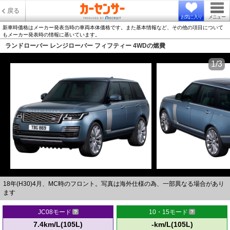
戻る
お気に入り
メニュー
新車時価格はメーカー発表当時の車両本体価格です。また基本情報など、その他の項目について
もメーカー発表時の情報に基いています。
ランドローバー レンジローバー フィフティー 4WDの燃費
1/3
18年(H30)4月、MC時のフロント。写真は海外仕様の為、一部異なる場合があり
ます
JC08モード
10・15モード
7.4km/L(105L)
-km/L(105L)