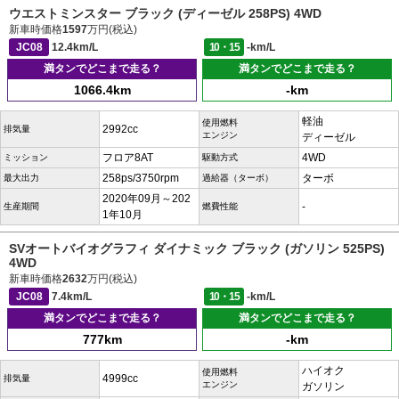
ウエストミンスター ブラック (ディーゼル 258PS) 4WD
新車時価格
1597
万円(税込)
JC08
12.4km/L
10・15
-km/L
満タンでどこまで走る？
満タンでどこまで走る？
1066.4km
-km
軽油
使用燃料
2992cc
排気量
エンジン
ディーゼル
フロア8AT
4WD
ミッション
駆動方式
258ps/3750rpm
ターボ
最大出力
過給器（ターボ）
2020年09月～202
-
生産期間
燃費性能
1年10月
SVオートバイオグラフィ ダイナミック ブラック (ガソリン 525PS)
4WD
新車時価格
2632
万円(税込)
JC08
7.4km/L
10・15
-km/L
満タンでどこまで走る？
満タンでどこまで走る？
777km
-km
ハイオク
使用燃料
4999cc
排気量
エンジン
ガソリン