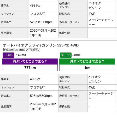
ハイオク
使用燃料
4999cc
排気量
エンジン
ガソリン
フロア8AT
4WD
ミッション
駆動方式
スーパーチャージ
525ps/6500rpm
最大出力
過給器（ターボ）
ャー
2020年09月～202
-
生産期間
燃費性能
1年10月
オートバイオグラフィ (ガソリン 525PS) 4WD
新車時価格
1983
万円(税込)
JC08
7.4km/L
10・15
-km/L
満タンでどこまで走る？
満タンでどこまで走る？
777km
-km
ハイオク
使用燃料
4999cc
排気量
エンジン
ガソリン
フロア8AT
4WD
ミッション
駆動方式
スーパーチャージ
525ps/6500rpm
最大出力
過給器（ターボ）
ャー
2020年09月～202
-
生産期間
燃費性能
1年10月