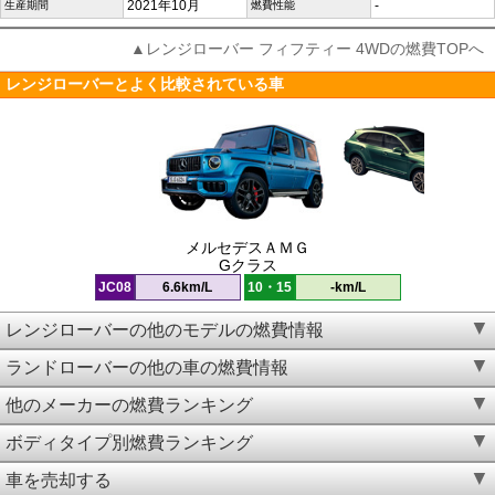
2021年10月
-
生産期間
燃費性能
▲レンジローバー フィフティー 4WDの燃費TOPへ
レンジローバーとよく比較されている車
メルセデスＡＭＧ
Gクラス
JC08
6.6km/L
10・15
-km/L
レンジローバーの他のモデルの燃費情報
ランドローバーの他の車の燃費情報
他のメーカーの燃費ランキング
ボディタイプ別燃費ランキング
車を売却する