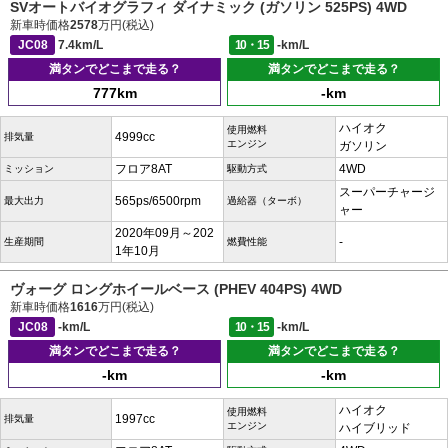
SVオートバイオグラフィ ダイナミック (ガソリン 525PS) 4WD
新車時価格
2578
万円(税込)
JC08
7.4km/L
10・15
-km/L
満タンでどこまで走る？
満タンでどこまで走る？
777km
-km
ハイオク
使用燃料
4999cc
排気量
エンジン
ガソリン
フロア8AT
4WD
ミッション
駆動方式
スーパーチャージ
565ps/6500rpm
最大出力
過給器（ターボ）
ャー
2020年09月～202
-
生産期間
燃費性能
1年10月
ヴォーグ ロングホイールベース (PHEV 404PS) 4WD
新車時価格
1616
万円(税込)
JC08
-km/L
10・15
-km/L
満タンでどこまで走る？
満タンでどこまで走る？
-km
-km
ハイオク
使用燃料
1997cc
排気量
エンジン
ハイブリッド