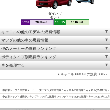
ダイハツ
タント
JC08
20.8km/L
10・15
16.8km/L
キャロルの他のモデルの燃費情報
マツダの他の車の燃費情報
他のメーカーの燃費ランキング
ボディタイプ別燃費ランキング
車を売却する
▲キャロル 660 GLの燃費TOPへ
中古車トップ
中古車メーカー一覧
マツダの中古車
キャロルの中古車
キャロル(23年12月～
中古車トップ
燃費ランキング
マツダの燃費ランキング
キャロルの燃費
キャロル(23年12月