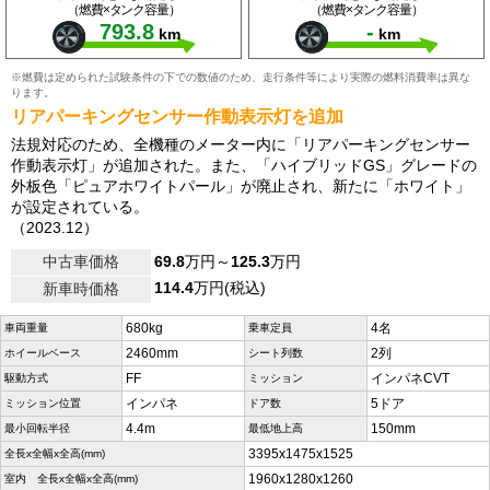
（燃費×タンク容量）
（燃費×タンク容量）
793.8
-
km
km
※燃費は定められた試験条件の下での数値のため、走行条件等により実際の燃料消費率は異な
ります。
リアパーキングセンサー作動表示灯を追加
法規対応のため、全機種のメーター内に「リアパーキングセンサー
作動表示灯」が追加された。また、「ハイブリッドGS」グレードの
外板色「ピュアホワイトパール」が廃止され、新たに「ホワイト」
が設定されている。
（2023.12）
中古車価格
69.8
万円～
125.3
万円
114.4
万円(税込)
新車時価格
680kg
4名
車両重量
乗車定員
2460mm
2列
ホイールベース
シート列数
FF
インパネCVT
駆動方式
ミッション
インパネ
5ドア
ミッション位置
ドア数
4.4m
150mm
最小回転半径
最低地上高
3395x1475x1525
全長x全幅x全高(mm)
1960x1280x1260
室内 全長x全幅x全高(mm)