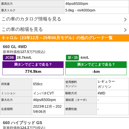
46ps/6500rpm
最高出力
5.6kg・m/4000rpm
最大トルク
この車のカタログ情報を見る
この車の相場を見る
キャロル（23年12月～25年06月モデル）の他のグレード一覧
660 GL 4WD
新車時価格
127.5
万円(税込)
JC08
28.7km/L
10・15
-km/L
満タンでどこまで走る？
満タンでどこまで走る？
774.9km
-km
レギュラー
使用燃料
658cc
排気量
エンジン
ガソリン
インパネCVT
4WD
ミッション
駆動方式
46ps/6500rpm
-
最大出力
過給器（ターボ）
2023年12月～202
-
生産期間
燃費性能
5年06月
660 ハイブリッド GS
新車時価格
124.3
万円(税込)