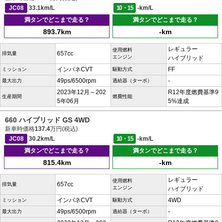
JC08
33.1km/L
10・15
-km/L
満タンでどこまで走る？
満タンでどこまで走る？
893.7km
-km
レギュラー
使用燃料
657cc
排気量
エンジン
ハイブリッド
インパネCVT
FF
ミッション
駆動方式
49ps/6500rpm
-
最大出力
過給器（ターボ）
2023年12月～202
R12年度燃費基準9
生産期間
燃費性能
5年06月
5%達成
660 ハイブリッド GS 4WD
新車時価格
137.4
万円(税込)
JC08
30.2km/L
10・15
-km/L
満タンでどこまで走る？
満タンでどこまで走る？
815.4km
-km
レギュラー
使用燃料
657cc
排気量
エンジン
ハイブリッド
インパネCVT
4WD
ミッション
駆動方式
49ps/6500rpm
-
最大出力
過給器（ターボ）