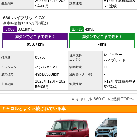
2023年12月～202
R12年度燃費基準8
生産期間
燃費性能
5年06月
5%達成
660 ハイブリッド GX
新車時価格
140.5
万円(税込)
JC08
33.1km/L
10・15
-km/L
満タンでどこまで走る？
満タンでどこまで走る？
893.7km
-km
レギュラー
使用燃料
657cc
排気量
エンジン
ハイブリッド
インパネCVT
FF
ミッション
駆動方式
49ps/6500rpm
-
最大出力
過給器（ターボ）
2023年12月～202
R12年度燃費基準9
生産期間
燃費性能
5年06月
5%達成
▲キャロル 660 GLの燃費TOPへ
キャロルとよく比較されている車