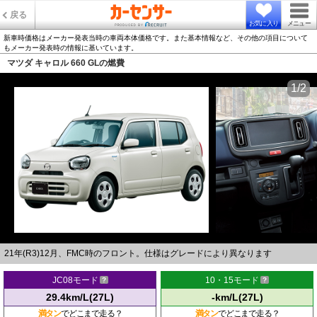
戻る
お気に入り
メニュー
新車時価格はメーカー発表当時の車両本体価格です。また基本情報など、その他の項目について
もメーカー発表時の情報に基いています。
マツダ キャロル 660 GLの燃費
1/2
21年(R3)12月、FMC時のフロント。仕様はグレードにより異なります
JC08モード
10・15モード
29.4km/L(27L)
-km/L(27L)
満タン
でどこまで走る？
満タン
でどこまで走る？