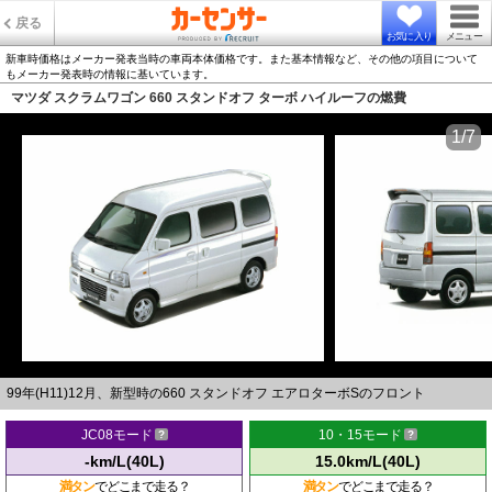
戻る
お気に入り
メニュー
新車時価格はメーカー発表当時の車両本体価格です。また基本情報など、その他の項目について
もメーカー発表時の情報に基いています。
マツダ スクラムワゴン 660 スタンドオフ ターボ ハイルーフの燃費
1/7
99年(H11)12月、新型時の660 スタンドオフ エアロターボSのフロント
JC08モード
10・15モード
-km/L(40L)
15.0km/L(40L)
満タン
でどこまで走る？
満タン
でどこまで走る？