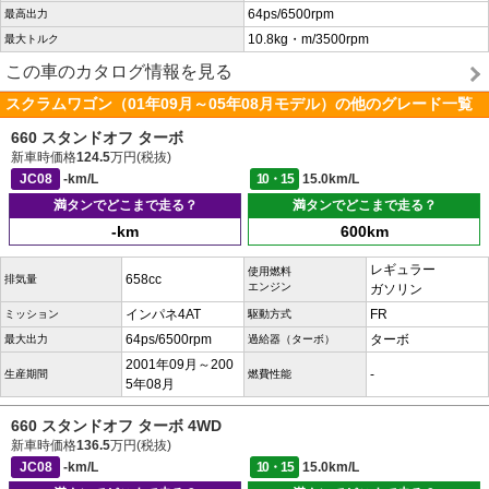
64ps/6500rpm
最高出力
10.8kg・m/3500rpm
最大トルク
この車のカタログ情報を見る
スクラムワゴン（01年09月～05年08月モデル）の他のグレード一覧
660 スタンドオフ ターボ
新車時価格
124.5
万円(税抜)
JC08
-km/L
10・15
15.0km/L
満タンでどこまで走る？
満タンでどこまで走る？
-km
600km
レギュラー
使用燃料
658cc
排気量
エンジン
ガソリン
インパネ4AT
FR
ミッション
駆動方式
64ps/6500rpm
ターボ
最大出力
過給器（ターボ）
2001年09月～200
-
生産期間
燃費性能
5年08月
660 スタンドオフ ターボ 4WD
新車時価格
136.5
万円(税抜)
JC08
-km/L
10・15
15.0km/L