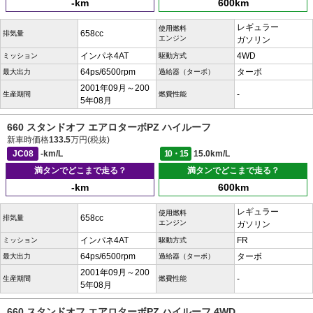
-km
600km
レギュラー
使用燃料
658cc
排気量
エンジン
ガソリン
インパネ4AT
4WD
ミッション
駆動方式
64ps/6500rpm
ターボ
最大出力
過給器（ターボ）
2001年09月～200
-
生産期間
燃費性能
5年08月
660 スタンドオフ エアロターボPZ ハイルーフ
新車時価格
133.5
万円(税抜)
JC08
-km/L
10・15
15.0km/L
満タンでどこまで走る？
満タンでどこまで走る？
-km
600km
レギュラー
使用燃料
658cc
排気量
エンジン
ガソリン
インパネ4AT
FR
ミッション
駆動方式
64ps/6500rpm
ターボ
最大出力
過給器（ターボ）
2001年09月～200
-
生産期間
燃費性能
5年08月
660 スタンドオフ エアロターボPZ ハイルーフ 4WD