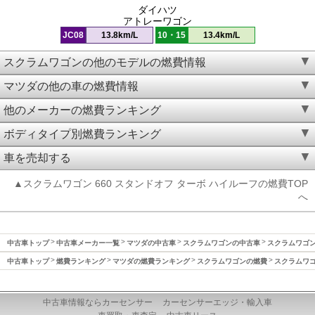
ダイハツ
アトレーワゴン
JC08
13.8km/L
10・15
13.4km/L
スクラムワゴンの他のモデルの燃費情報
マツダの他の車の燃費情報
他のメーカーの燃費ランキング
ボディタイプ別燃費ランキング
車を売却する
▲スクラムワゴン 660 スタンドオフ ターボ ハイルーフの燃費TOP
へ
中古車トップ
中古車メーカー一覧
マツダの中古車
スクラムワゴンの中古車
スクラムワゴン(
中古車トップ
燃費ランキング
マツダの燃費ランキング
スクラムワゴンの燃費
スクラムワゴン
中古車情報ならカーセンサー
カーセンサーエッジ・輸入車