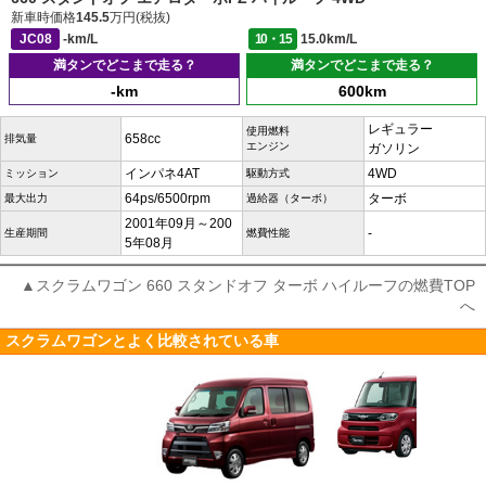
新車時価格
145.5
万円(税抜)
JC08
-km/L
10・15
15.0km/L
満タンでどこまで走る？
満タンでどこまで走る？
-km
600km
レギュラー
使用燃料
658cc
排気量
エンジン
ガソリン
インパネ4AT
4WD
ミッション
駆動方式
64ps/6500rpm
ターボ
最大出力
過給器（ターボ）
2001年09月～200
-
生産期間
燃費性能
5年08月
▲スクラムワゴン 660 スタンドオフ ターボ ハイルーフの燃費TOP
へ
スクラムワゴンとよく比較されている車