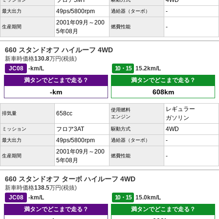
フロア5MT
4WD
49ps/5800rpm
-
最大出力
過給器（ターボ）
2001年09月～200
-
生産期間
燃費性能
5年08月
660 スタンドオフ ハイルーフ 4WD
新車時価格
130.8
万円(税抜)
JC08
-km/L
10・15
15.2km/L
満タンでどこまで走る？
満タンでどこまで走る？
-km
608km
レギュラー
使用燃料
658cc
排気量
エンジン
ガソリン
フロア3AT
4WD
ミッション
駆動方式
49ps/5800rpm
-
最大出力
過給器（ターボ）
2001年09月～200
-
生産期間
燃費性能
5年08月
660 スタンドオフ ターボ ハイルーフ 4WD
新車時価格
138.5
万円(税抜)
JC08
-km/L
10・15
15.0km/L
満タンでどこまで走る？
満タンでどこまで走る？