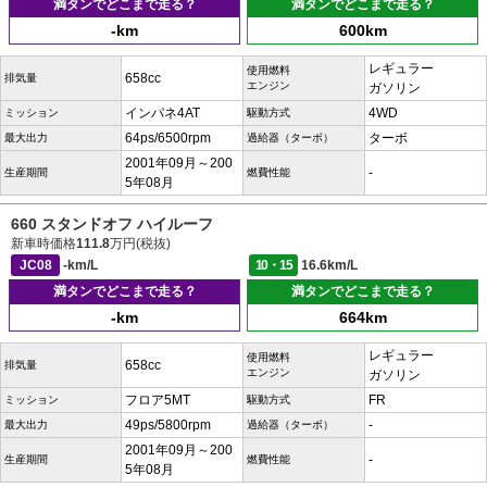
満タンでどこまで走る？
満タンでどこまで走る？
-km
600km
レギュラー
使用燃料
658cc
排気量
エンジン
ガソリン
インパネ4AT
4WD
ミッション
駆動方式
64ps/6500rpm
ターボ
最大出力
過給器（ターボ）
2001年09月～200
-
生産期間
燃費性能
5年08月
660 スタンドオフ ハイルーフ
新車時価格
111.8
万円(税抜)
JC08
-km/L
10・15
16.6km/L
満タンでどこまで走る？
満タンでどこまで走る？
-km
664km
レギュラー
使用燃料
658cc
排気量
エンジン
ガソリン
フロア5MT
FR
ミッション
駆動方式
49ps/5800rpm
-
最大出力
過給器（ターボ）
2001年09月～200
-
生産期間
燃費性能
5年08月