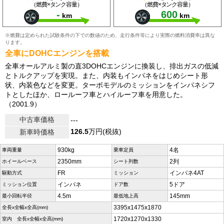
（燃費×タンク容量）
（燃費×タンク容量）
-
600
km
km
※燃費は定められた試験条件の下での数値のため、走行条件等により実際の燃料消費率は異な
ります。
全車にDOHCエンジンを搭載
全車オールアルミ製の直3DOHCエンジンに換装し、排出ガスの低減
とトルクアップを実現。また、内装もインパネをはじめシート形
状、内装色などを変更。ターボモデルのミッションをインパネシフ
トとしたほか、ロールーフ車とハイルーフ車を用意した。
（2001.9）
中古車価格
---
126.5
万円(税抜)
新車時価格
930kg
4名
車両重量
乗車定員
2350mm
2列
ホイールベース
シート列数
FR
インパネ4AT
駆動方式
ミッション
インパネ
5ドア
ミッション位置
ドア数
4.5m
145mm
最小回転半径
最低地上高
3395x1475x1870
全長x全幅x全高(mm)
1720x1270x1330
室内 全長x全幅x全高(mm)