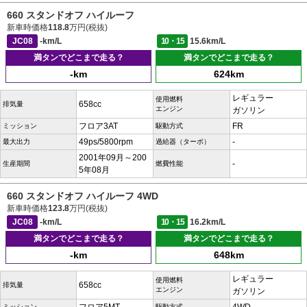
660 スタンドオフ ハイルーフ
新車時価格
118.8
万円(税抜)
JC08
-km/L
10・15
15.6km/L
満タンでどこまで走る？
満タンでどこまで走る？
-km
624km
レギュラー
使用燃料
658cc
排気量
エンジン
ガソリン
フロア3AT
FR
ミッション
駆動方式
49ps/5800rpm
-
最大出力
過給器（ターボ）
2001年09月～200
-
生産期間
燃費性能
5年08月
660 スタンドオフ ハイルーフ 4WD
新車時価格
123.8
万円(税抜)
JC08
-km/L
10・15
16.2km/L
満タンでどこまで走る？
満タンでどこまで走る？
-km
648km
レギュラー
使用燃料
658cc
排気量
エンジン
ガソリン
ミッション
駆動方式