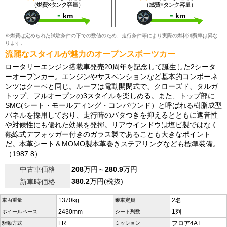
（燃費×タンク容量）
（燃費×タンク容量）
-
-
km
km
※燃費は定められた試験条件の下での数値のため、走行条件等により実際の燃料消費率は異な
ります。
流麗なスタイルが魅力のオープンスポーツカー
ロータリーエンジン搭載車発売20周年を記念して誕生した2シータ
ーオープンカー。エンジンやサスペンションなど基本的コンポーネ
ンツはクーペと同じ。ルーフは電動開閉式で、クローズド、タルガ
トップ、フルオープンの3スタイルを楽しめる。また、トップ部に
SMC(シート・モールディング・コンパウンド）と呼ばれる樹脂成型
パネルを採用しており、走行時のバタつきを抑えるとともに遮音性
や対候性にも優れた効果を発揮。リアウインドウは塩ビ製ではなく
熱線式デフォッガー付きのガラス製であることも大きなポイント
だ。本革シート＆MOMO製本革巻きステアリングなども標準装備。
（1987.8）
中古車価格
208
万円～
280.9
万円
380.2
万円(税抜)
新車時価格
1370kg
2名
車両重量
乗車定員
2430mm
1列
ホイールベース
シート列数
FR
フロア4AT
駆動方式
ミッション