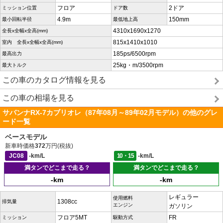
フロア
2ドア
ミッション位置
ドア数
4.9m
150mm
最小回転半径
最低地上高
4310x1690x1270
全長x全幅x全高(mm)
815x1410x1010
室内 全長x全幅x全高(mm)
185ps/6500rpm
最高出力
25kg・m/3500rpm
最大トルク
この車のカタログ情報を見る
この車の相場を見る
サバンナRX-7カブリオレ（87年08月～89年02月モデル）の他のグレ
ード一覧
ベースモデル
新車時価格
372
万円(税抜)
JC08
-km/L
10・15
-km/L
満タンでどこまで走る？
満タンでどこまで走る？
-km
-km
レギュラー
使用燃料
1308cc
排気量
エンジン
ガソリン
フロア5MT
FR
ミッション
駆動方式