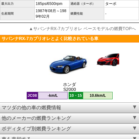
185ps/6500rpm
ターボ
最大出力
過給器（ターボ）
1987年08月～198
-
生産期間
燃費性能
9年02月
▲サバンナRX-7カブリオレ ベースモデルの燃費TOPへ
サバンナRX-7カブリオレとよく比較されている車
ホンダ
S2000
JC08
-km/L
10・15
10.6km/L
マツダの他の車の燃費情報
他のメーカーの燃費ランキング
ボディタイプ別燃費ランキング