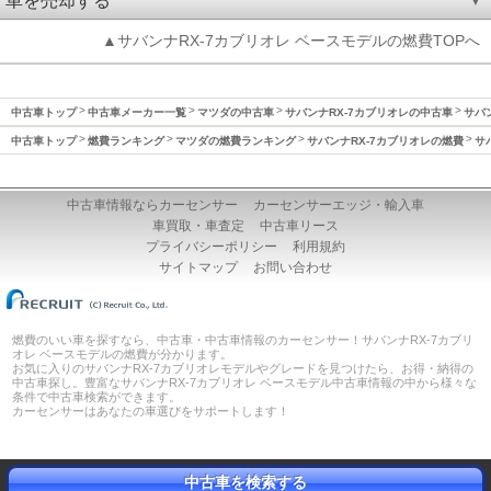
車を売却する
▲サバンナRX-7カブリオレ ベースモデルの燃費TOPへ
中古車トップ
中古車メーカー一覧
マツダの中古車
サバンナRX-7カブリオレの中古車
サバン
中古車トップ
燃費ランキング
マツダの燃費ランキング
サバンナRX-7カブリオレの燃費
サ
中古車情報ならカーセンサー
カーセンサーエッジ・輸入車
車買取・車査定
中古車リース
プライバシーポリシー
利用規約
サイトマップ
お問い合わせ
燃費のいい車を探すなら、中古車・中古車情報のカーセンサー！サバンナRX-7カブリ
オレ ベースモデルの燃費が分かります。
お気に入りのサバンナRX-7カブリオレモデルやグレードを見つけたら、お得・納得の
中古車探し。豊富なサバンナRX-7カブリオレ ベースモデル中古車情報の中から様々な
条件で中古車検索ができます。
カーセンサーはあなたの車選びをサポートします！
中古車を検索する