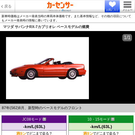
戻る
お気に入り
メニュー
新車時価格はメーカー発表当時の車両本体価格です。また基本情報など、その他の項目について
もメーカー発表時の情報に基いています。
マツダ サバンナRX-7カブリオレ ベースモデルの燃費
1/1
87年(S62)8月、新型時のベースモデルのフロント
JC08モード
10・15モード
-km/L(63L)
-km/L(63L)
満タン
でどこまで走る？
満タン
でどこまで走る？