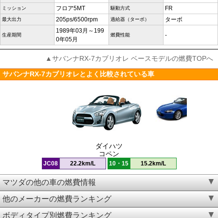
フロア5MT
FR
ミッション
駆動方式
205ps/6500rpm
ターボ
最大出力
過給器（ターボ）
1989年03月～199
-
生産期間
燃費性能
0年05月
▲サバンナRX-7カブリオレ ベースモデルの燃費TOPへ
サバンナRX-7カブリオレとよく比較されている車
ダイハツ
コペン
JC08
22.2km/L
10・15
15.2km/L
マツダの他の車の燃費情報
他のメーカーの燃費ランキング
ボディタイプ別燃費ランキング