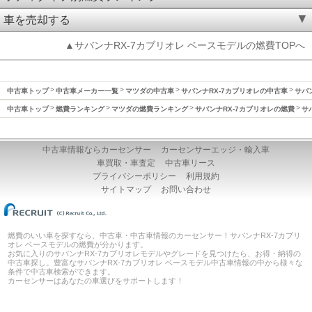
車を売却する
▲サバンナRX-7カブリオレ ベースモデルの燃費TOPへ
中古車トップ
中古車メーカー一覧
マツダの中古車
サバンナRX-7カブリオレの中古車
サバン
中古車トップ
燃費ランキング
マツダの燃費ランキング
サバンナRX-7カブリオレの燃費
サ
中古車情報ならカーセンサー
カーセンサーエッジ・輸入車
車買取・車査定
中古車リース
プライバシーポリシー
利用規約
サイトマップ
お問い合わせ
燃費のいい車を探すなら、中古車・中古車情報のカーセンサー！サバンナRX-7カブリ
オレ ベースモデルの燃費が分かります。
お気に入りのサバンナRX-7カブリオレモデルやグレードを見つけたら、お得・納得の
中古車探し。豊富なサバンナRX-7カブリオレ ベースモデル中古車情報の中から様々な
条件で中古車検索ができます。
カーセンサーはあなたの車選びをサポートします！