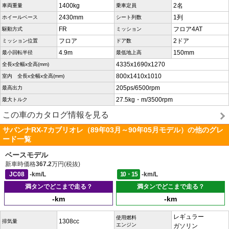
1400kg
2名
車両重量
乗車定員
2430mm
1列
ホイールベース
シート列数
FR
フロア4AT
駆動方式
ミッション
フロア
2ドア
ミッション位置
ドア数
4.9m
150mm
最小回転半径
最低地上高
4335x1690x1270
全長x全幅x全高(mm)
800x1410x1010
室内 全長x全幅x全高(mm)
205ps/6500rpm
最高出力
27.5kg・m/3500rpm
最大トルク
この車のカタログ情報を見る
サバンナRX-7カブリオレ（89年03月～90年05月モデル）の他のグレ
ード一覧
ベースモデル
新車時価格
367.2
万円(税抜)
JC08
-km/L
10・15
-km/L
満タンでどこまで走る？
満タンでどこまで走る？
-km
-km
レギュラー
使用燃料
1308cc
排気量
エンジン
ガソリン