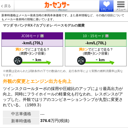
戻る
お気に入り
メニュー
新車時価格はメーカー発表当時の車両本体価格です。また基本情報など、その他の項目について
もメーカー発表時の情報に基いています。
マツダ サバンナRX-7カブリオレ ベースモデルの燃費
JC08モード
10・15モード
-km/L(70L)
-km/L(70L)
満タン
でどこまで走る？
満タン
でどこまで走る？
（燃費×タンク容量）
（燃費×タンク容量）
-
-
km
km
※燃費は定められた試験条件の下での数値のため、走行条件等により実際の燃料消費率は異な
ります。
外観の変更とエンジン出力を向上
ツインスクロールターボの採用や圧縮比のアップにより最高出力が
向上。同時にフライホイールの軽量化も行なわれ、レスポンスがア
ップした。外観ではリアのコンビネーションランプが丸型に変更さ
れている。（1989.3）
中古車価格
---
376.6
万円(税抜)
新車時価格