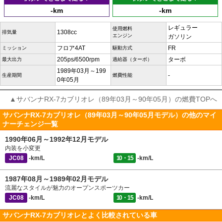
-km
-km
レギュラー
使用燃料
1308cc
排気量
エンジン
ガソリン
フロア4AT
FR
ミッション
駆動方式
205ps/6500rpm
ターボ
最大出力
過給器（ターボ）
1989年03月～199
-
生産期間
燃費性能
0年05月
▲サバンナRX-7カブリオレ（89年03月～90年05月）の燃費TOPへ
サバンナRX-7カブリオレ（89年03月～90年05月モデル）の他のマイ
ナーチェンジ一覧
1990年06月～1992年12月モデル
内装を小変更
JC08
-km/L
10・15
-km/L
1987年08月～1989年02月モデル
流麗なスタイルが魅力のオープンスポーツカー
JC08
-km/L
10・15
-km/L
サバンナRX-7カブリオレとよく比較されている車