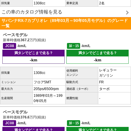
1308cc
2名
排気量
乗車定員
この車のカタログ情報を見る
サバンナRX-7カブリオレ（89年03月～90年05月モデル）のグレード
一覧
ベースモデル
新車時価格
367.2
万円(税抜)
JC08
-km/L
10・15
-km/L
満タンでどこまで走る？
満タンでどこまで走る？
-km
-km
レギュラー
使用燃料
1308cc
排気量
エンジン
ガソリン
フロア5MT
FR
ミッション
駆動方式
205ps/6500rpm
ターボ
最大出力
過給器（ターボ）
1989年03月～199
-
生産期間
燃費性能
0年05月
ベースモデル
新車時価格
376.6
万円(税抜)
JC08
-km/L
10・15
-km/L
満タンでどこまで走る？
満タンでどこまで走る？