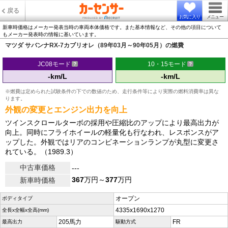
戻る
お気に入り
メニュー
新車時価格はメーカー発表当時の車両本体価格です。また基本情報など、その他の項目について
もメーカー発表時の情報に基いています。
マツダ サバンナRX-7カブリオレ（89年03月～90年05月）の燃費
JC08モード
10・15モード
-km/L
-km/L
※燃費は定められた試験条件の下での数値のため、走行条件等により実際の燃料消費率は異な
ります。
外観の変更とエンジン出力を向上
ツインスクロールターボの採用や圧縮比のアップにより最高出力が
向上。同時にフライホイールの軽量化も行なわれ、レスポンスがア
ップした。外観ではリアのコンビネーションランプが丸型に変更さ
れている。（1989.3）
中古車価格
---
367
万円～
377
万円
新車時価格
オープン
ボディタイプ
4335x1690x1270
全長x全幅x全高(mm)
205馬力
FR
最高出力
駆動方式