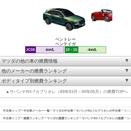
ベントレー
ベンテイガ
JC08
-km/L
10・15
-km/L
マツダの他の車の燃費情報
他のメーカーの燃費ランキング
ボディタイプ別燃費ランキング
▲サバンナRX-7カブリオレ（89年03月～90年05月）の燃費TOPへ
中古車トップ
中古車メーカー一覧
マツダの中古車
サバンナRX-7カブリオレの中古車
サバン
中古車トップ
燃費ランキング
マツダの燃費ランキング
サバンナRX-7カブリオレの燃費
サ