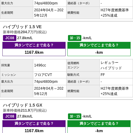
74ps/4800rpm
-
最大出力
過給器（ターボ）
2024年04月～202
H27年度燃費基準
生産期間
燃費性能
5年12月
+25%達成
ハイブリッド 1.5 VE
新車時価格
204.7
万円(税込)
JC08
27.8km/L
10・15
-km/L
満タンでどこまで走る？
満タンでどこまで走る？
1167.6km
-km
レギュラー
使用燃料
1496cc
排気量
エンジン
ハイブリッド
フロアCVT
FF
ミッション
駆動方式
74ps/4800rpm
-
最大出力
過給器（ターボ）
2024年04月～202
H27年度燃費基準
生産期間
燃費性能
5年12月
+25%達成
ハイブリッド 1.5 GX
新車時価格
211.9
万円(税込)
JC08
27.8km/L
10・15
-km/L
満タンでどこまで走る？
満タンでどこまで走る？
1167.6km
-km