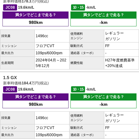
新車時価格
178.3
万円(税込)
JC08
19.6km/L
10・15
-km/L
満タンでどこまで走る？
満タンでどこまで走る？
980km
-km
レギュラー
使用燃料
1496cc
排気量
エンジン
ガソリン
フロアCVT
FF
ミッション
駆動方式
109ps/6000rpm
-
最大出力
過給器（ターボ）
2024年04月～202
H27年度燃費基準
生産期間
燃費性能
5年12月
+20%達成
1.5 GX
新車時価格
184.4
万円(税込)
JC08
19.6km/L
10・15
-km/L
満タンでどこまで走る？
満タンでどこまで走る？
980km
-km
レギュラー
使用燃料
1496cc
排気量
エンジン
ガソリン
フロアCVT
FF
ミッション
駆動方式
109ps/6000rpm
-
最大出力
過給器（ターボ）