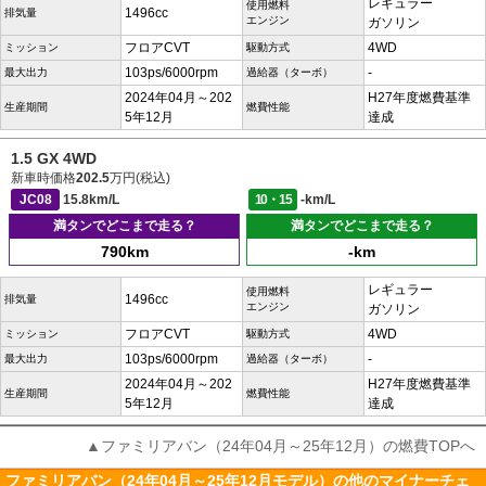
レギュラー
使用燃料
1496cc
排気量
エンジン
ガソリン
フロアCVT
4WD
ミッション
駆動方式
103ps/6000rpm
-
最大出力
過給器（ターボ）
2024年04月～202
H27年度燃費基準
生産期間
燃費性能
5年12月
達成
1.5 GX 4WD
新車時価格
202.5
万円(税込)
JC08
15.8km/L
10・15
-km/L
満タンでどこまで走る？
満タンでどこまで走る？
790km
-km
レギュラー
使用燃料
1496cc
排気量
エンジン
ガソリン
フロアCVT
4WD
ミッション
駆動方式
103ps/6000rpm
-
最大出力
過給器（ターボ）
2024年04月～202
H27年度燃費基準
生産期間
燃費性能
5年12月
達成
▲ファミリアバン（24年04月～25年12月）の燃費TOPへ
ファミリアバン（24年04月～25年12月モデル）の他のマイナーチェ