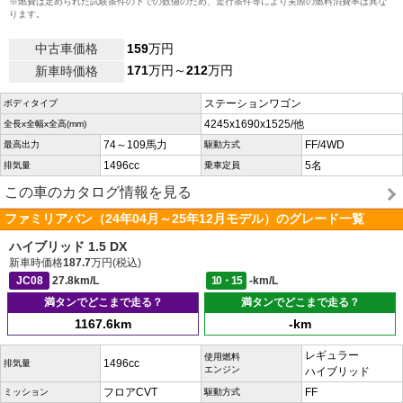
※燃費は定められた試験条件の下での数値のため、走行条件等により実際の燃料消費率は異な
ります。
中古車価格
159
万円
171
万円～
212
万円
新車時価格
ステーションワゴン
ボディタイプ
4245x1690x1525/他
全長x全幅x全高(mm)
74～109馬力
FF/4WD
最高出力
駆動方式
1496cc
5名
排気量
乗車定員
この車のカタログ情報を見る
ファミリアバン（24年04月～25年12月モデル）のグレード一覧
ハイブリッド 1.5 DX
新車時価格
187.7
万円(税込)
JC08
27.8km/L
10・15
-km/L
満タンでどこまで走る？
満タンでどこまで走る？
1167.6km
-km
レギュラー
使用燃料
1496cc
排気量
エンジン
ハイブリッド
フロアCVT
FF
ミッション
駆動方式