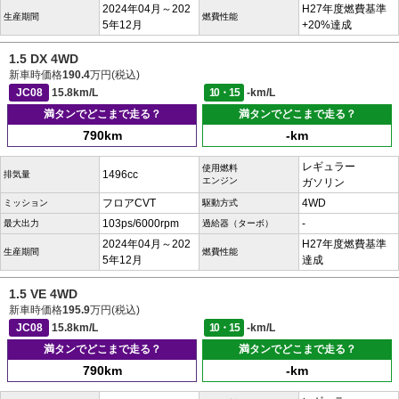
2024年04月～202
H27年度燃費基準
生産期間
燃費性能
5年12月
+20%達成
1.5 DX 4WD
新車時価格
190.4
万円(税込)
JC08
15.8km/L
10・15
-km/L
満タンでどこまで走る？
満タンでどこまで走る？
790km
-km
レギュラー
使用燃料
1496cc
排気量
エンジン
ガソリン
フロアCVT
4WD
ミッション
駆動方式
103ps/6000rpm
-
最大出力
過給器（ターボ）
2024年04月～202
H27年度燃費基準
生産期間
燃費性能
5年12月
達成
1.5 VE 4WD
新車時価格
195.9
万円(税込)
JC08
15.8km/L
10・15
-km/L
満タンでどこまで走る？
満タンでどこまで走る？
790km
-km