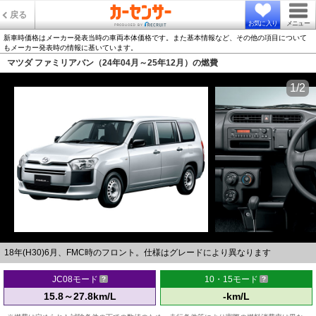
戻る
お気に入り
メニュー
新車時価格はメーカー発表当時の車両本体価格です。また基本情報など、その他の項目について
もメーカー発表時の情報に基いています。
マツダ ファミリアバン（24年04月～25年12月）の燃費
1/2
18年(H30)6月、FMC時のフロント。仕様はグレードにより異なります
JC08モード
10・15モード
15.8～27.8km/L
-km/L