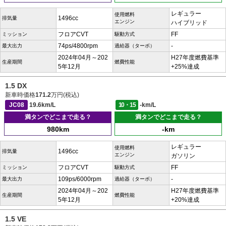
レギュラー
使用燃料
1496cc
排気量
エンジン
ハイブリッド
フロアCVT
FF
ミッション
駆動方式
74ps/4800rpm
-
最大出力
過給器（ターボ）
2024年04月～202
H27年度燃費基準
生産期間
燃費性能
5年12月
+25%達成
1.5 DX
新車時価格
171.2
万円(税込)
JC08
19.6km/L
10・15
-km/L
満タンでどこまで走る？
満タンでどこまで走る？
980km
-km
レギュラー
使用燃料
1496cc
排気量
エンジン
ガソリン
フロアCVT
FF
ミッション
駆動方式
109ps/6000rpm
-
最大出力
過給器（ターボ）
2024年04月～202
H27年度燃費基準
生産期間
燃費性能
5年12月
+20%達成
1.5 VE