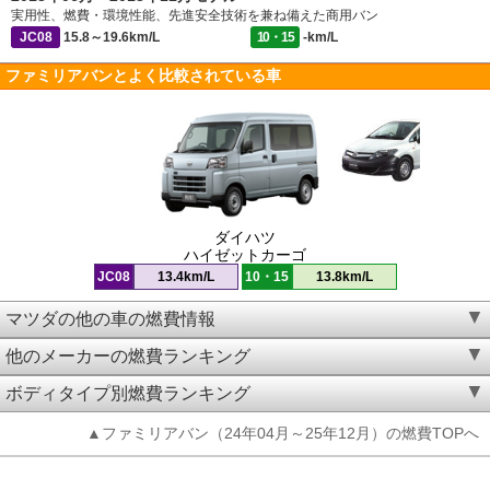
実用性、燃費・環境性能、先進安全技術を兼ね備えた商用バン
JC08
15.8～19.6km/L
10・15
-km/L
ファミリアバンとよく比較されている車
ダイハツ
ハイゼットカーゴ
JC08
13.4km/L
10・15
13.8km/L
マツダの他の車の燃費情報
他のメーカーの燃費ランキング
ボディタイプ別燃費ランキング
▲ファミリアバン（24年04月～25年12月）の燃費TOPへ