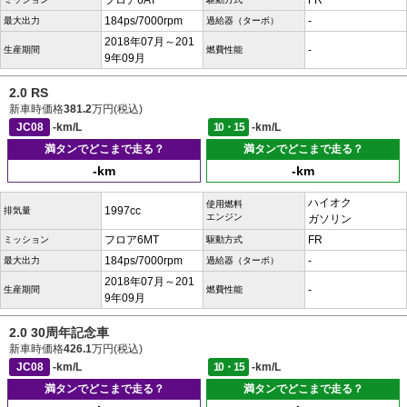
フロア6AT
FR
184ps/7000rpm
-
最大出力
過給器（ターボ）
2018年07月～201
-
生産期間
燃費性能
9年09月
2.0 RS
新車時価格
381.2
万円(税込)
JC08
-km/L
10・15
-km/L
満タンでどこまで走る？
満タンでどこまで走る？
-km
-km
ハイオク
使用燃料
1997cc
排気量
エンジン
ガソリン
フロア6MT
FR
ミッション
駆動方式
184ps/7000rpm
-
最大出力
過給器（ターボ）
2018年07月～201
-
生産期間
燃費性能
9年09月
2.0 30周年記念車
新車時価格
426.1
万円(税込)
JC08
-km/L
10・15
-km/L
満タンでどこまで走る？
満タンでどこまで走る？