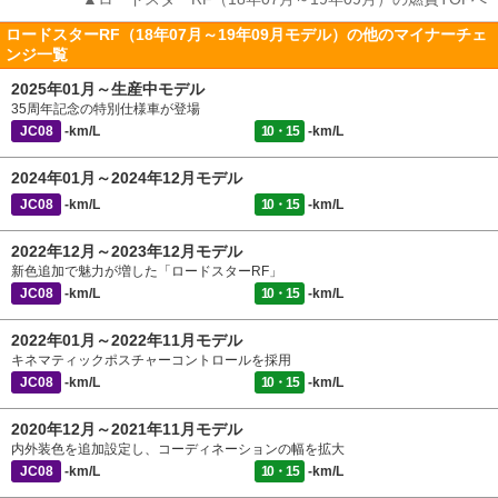
ロードスターRF（18年07月～19年09月モデル）の他のマイナーチェ
ンジ一覧
2025年01月～生産中モデル
35周年記念の特別仕様車が登場
JC08
-km/L
10・15
-km/L
2024年01月～2024年12月モデル
JC08
-km/L
10・15
-km/L
2022年12月～2023年12月モデル
新色追加で魅力が増した「ロードスターRF」
JC08
-km/L
10・15
-km/L
2022年01月～2022年11月モデル
キネマティックポスチャーコントロールを採用
JC08
-km/L
10・15
-km/L
2020年12月～2021年11月モデル
内外装色を追加設定し、コーディネーションの幅を拡大
JC08
-km/L
10・15
-km/L