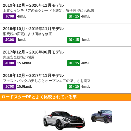
2019年12月～2020年11月モデル
上質なインテリアの新グレードを設定、安全性能にも配慮
JC08
-km/L
10・15
-km/L
2019年10月～2019年11月モデル
消費税の変更により価格を修正
JC08
-km/L
10・15
-km/L
2017年12月～2018年06月モデル
先進安全技術が採用
JC08
15.6km/L
10・15
-km/L
2016年12月～2017年11月モデル
ファストバックの美しさとオープンエアの楽しさを両立
JC08
15.6km/L
10・15
-km/L
ロードスターRFとよく比較されている車