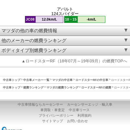
アバルト
124スパイダー
JC08
12.0km/L
10・15
-km/L
マツダの他の車の燃費情報
他のメーカーの燃費ランキング
ボディタイプ別燃費ランキング
▲ロードスターRF（18年07月～19年09月）の燃費TOPへ
中古車トップ
中古車メーカー一覧
マツダの中古車
ロードスターRFの中古車
ロードスターRF
中古車トップ
燃費ランキング
マツダの燃費ランキング
ロードスターRFの燃費
ロードスター
中古車情報ならカーセンサー
カーセンサーエッジ・輸入車
車買取・車査定
中古車リース
プライバシーポリシー
利用規約
サイトマップ
お問い合わせ