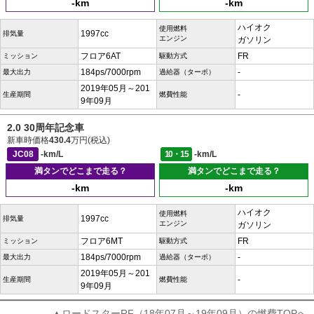
-km
-km
ハイオク
使用燃料
1997cc
排気量
エンジン
ガソリン
フロア6AT
FR
ミッション
駆動方式
184ps/7000rpm
-
最大出力
過給器（ターボ）
2019年05月～201
-
生産期間
燃費性能
9年09月
2.0 30周年記念車
新車時価格
430.4
万円(税込)
JC08
-km/L
10・15
-km/L
満タンでどこまで走る？
満タンでどこまで走る？
-km
-km
ハイオク
使用燃料
1997cc
排気量
エンジン
ガソリン
フロア6MT
FR
ミッション
駆動方式
184ps/7000rpm
-
最大出力
過給器（ターボ）
2019年05月～201
-
生産期間
燃費性能
9年09月
▲ロードスターRF（18年07月～19年09月）の燃費TOPへ