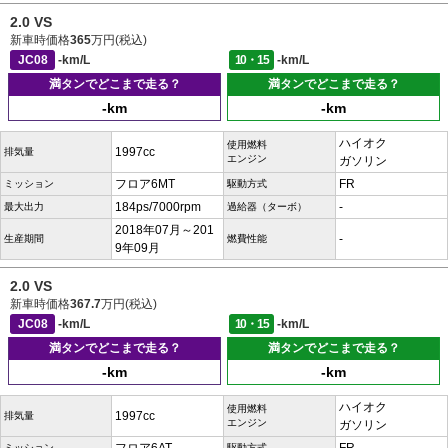
2.0 VS
新車時価格
365
万円(税込)
JC08
-km/L
10・15
-km/L
満タンでどこまで走る？
満タンでどこまで走る？
-km
-km
ハイオク
使用燃料
1997cc
排気量
エンジン
ガソリン
フロア6MT
FR
ミッション
駆動方式
184ps/7000rpm
-
最大出力
過給器（ターボ）
2018年07月～201
-
生産期間
燃費性能
9年09月
2.0 VS
新車時価格
367.7
万円(税込)
JC08
-km/L
10・15
-km/L
満タンでどこまで走る？
満タンでどこまで走る？
-km
-km
ハイオク
使用燃料
1997cc
排気量
エンジン
ガソリン
ミッション
駆動方式