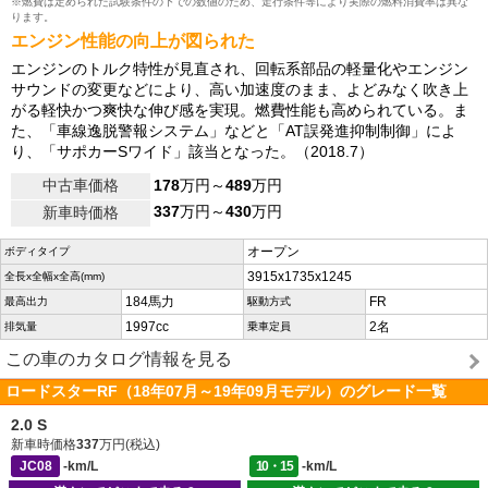
※燃費は定められた試験条件の下での数値のため、走行条件等により実際の燃料消費率は異な
ります。
エンジン性能の向上が図られた
エンジンのトルク特性が見直され、回転系部品の軽量化やエンジン
サウンドの変更などにより、高い加速度のまま、よどみなく吹き上
がる軽快かつ爽快な伸び感を実現。燃費性能も高められている。ま
た、「車線逸脱警報システム」などと「AT誤発進抑制制御」によ
り、「サポカーSワイド」該当となった。（2018.7）
中古車価格
178
万円～
489
万円
337
万円～
430
万円
新車時価格
オープン
ボディタイプ
3915x1735x1245
全長x全幅x全高(mm)
184馬力
FR
最高出力
駆動方式
1997cc
2名
排気量
乗車定員
この車のカタログ情報を見る
ロードスターRF（18年07月～19年09月モデル）のグレード一覧
2.0 S
新車時価格
337
万円(税込)
JC08
-km/L
10・15
-km/L