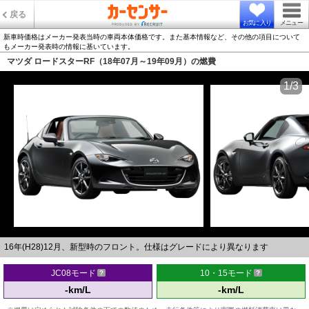
戻る
お気に入り
メニュー
新車時価格はメーカー発表当時の車両本体価格です。また基本情報など、その他の項目について
もメーカー発表時の情報に基いています。
マツダ ロードスターRF（18年07月～19年09月）の燃費
1/3
16年(H28)12月、新型時のフロント。仕様はグレードにより異なります
JC08モード
10・15モード
-km/L
-km/L