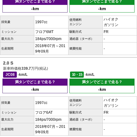
満タンでどこまで走る？
満タンでどこまで走る？
-km
-km
ハイオク
使用燃料
1997cc
排気量
エンジン
ガソリン
フロア6MT
FR
ミッション
駆動方式
184ps/7000rpm
-
最大出力
過給器（ターボ）
2018年07月～201
-
生産期間
燃費性能
9年09月
2.0 S
新車時価格
339.7
万円(税込)
JC08
-km/L
10・15
-km/L
満タンでどこまで走る？
満タンでどこまで走る？
-km
-km
ハイオク
使用燃料
1997cc
排気量
エンジン
ガソリン
フロア6AT
FR
ミッション
駆動方式
184ps/7000rpm
-
最大出力
過給器（ターボ）
2018年07月～201
-
生産期間
燃費性能
9年09月