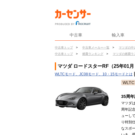
中古車
輸入車
中古車トップ
>
中古車メーカー一覧
>
マツダの中
中古車トップ
>
燃費ランキング
>
マツダの燃費ラ
マツダ ロードスターRF（25年0
WLTCモード、JC08モード、10・15モードとは
WLTC
35周
マツダは
周年記念
ューして
り特別
なスポ
いる。受