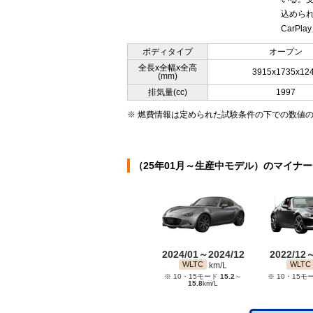
込められ
CarP
ボディタイプ
オープン
全長x全幅x全高
3915x1735x12
(mm)
排気量(cc)
1997
※ 燃費情報は定められた試験条件の下での数値
（25年01月～生産中モデル）のマイナ
2024/01～2024/12
2022/12
WLTC
WLTC
km/L
※ 10・15モード
15.2
～
※ 10・15モ
15.8
km/L