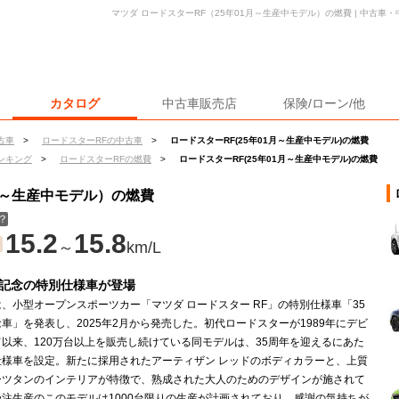
マツダ ロードスターRF（25年01月～生産中モデル）の燃費 | 中古
カタログ
中古車販売店
保険/ローン/他
古車
>
ロードスターRFの中古車
>
ロードスターRF(25年01月～生産中モデル)の燃費
ンキング
>
ロードスターRFの燃費
>
ロードスターRF(25年01月～生産中モデル)の燃費
1月～生産中モデル）の燃費
？
15.2
15.8
～
km/L
年記念の特別仕様車が登場
、小型オープンスポーツカー「マツダ ロードスター RF」の特別仕様車「35
車」を発表し、2025年2月から発売した。初代ロードスターが1989年にデビ
以来、120万台以上を販売し続けている同モデルは、35周年を迎えるにあた
仕様車を設定。新たに採用されたアーティザン レッドのボディカラーと、上質
ーツタンのインテリアが特徴で、熟成された大人のためのデザインが施されて
注生産のこのモデルは1000台限りの生産が計画されており、感謝の気持ちが