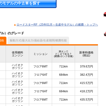
のモデルの中古車を探す
ロードスターRF（25年01月～生産中モデル）の燃費・トップヘ
デル）のグレード
価格
駆動方式/最大出力/過給器/生産期間/燃費性能
満タンで
使用燃料
新車時価格
ミッション
どこまで走る？
エンジン
(税込)
(燃費xタンク容量)
ハイオク
フロア6MT
711km
379.6
万円
ガソリン
ハイオク
フロア6AT
684km
382.4
万円
ガソリン
ハイオク
フロア6MT
711km
415.5
万円
ガソリン
ハイオク
フロア6AT
684km
418.2
万円
ガソリン
ハイオク
フロア6MT
711km
435.5
万円
ガソリン