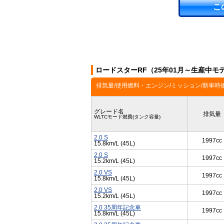
こ
ロードスターRF（25年01月～生産中モ
排気量/使用燃料・エンジン/ミッション/新車時
グレード名
排気量
WLTCモード燃費(タンク容量)
2.0 S
1997cc
15.8km/L (45L)
2.0 S
1997cc
15.2km/L (45L)
2.0 VS
1997cc
15.8km/L (45L)
2.0 VS
1997cc
15.2km/L (45L)
2.0 35周年記念車
1997cc
15.8km/L (45L)