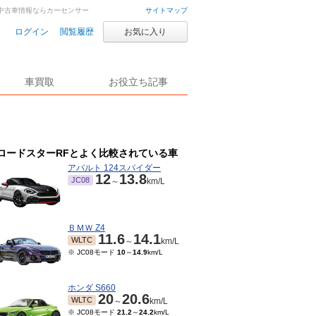
車・中古車情報ならカーセンサー
サイトマップ
ログイン
閲覧履歴
お気に入り
車買取
お役立ち記事
ロードスターRFとよく比較されている車
アバルト 124スパイダー
12
13.8
JC08
～
km/L
ＢＭＷ Z4
11.6
14.1
WLTC
～
km/L
※ JC08モード
10
～
14.9
km/L
ホンダ S660
20
20.6
WLTC
～
km/L
※ JC08モード
21.2
～
24.2
km/L