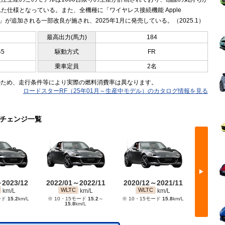
た仕様となっている。また、全機種に「ワイヤレス接続機能 Apple
lay」が追加される一部改良が施され、2025年1月に発売している。（2025.1）
最高出力(馬力)
184
45
駆動方式
FR
乗車定員
2名
のため、走行条件等により実際の燃料消費率は異なります。
ロードスターRF（25年01月～生産中モデル）のカタログ情報を見る
ーチェンジ一覧
▶
～2023/12
2022/01～2022/11
2020/12～2021/11
2019/
WLTC
WLTC
WL
km/L
km/L
km/L
ード
15.2
km/L
※ 10・15モード
15.2
～
※ 10・15モード
15.8
km/L
※ 10・
15.8
km/L
1