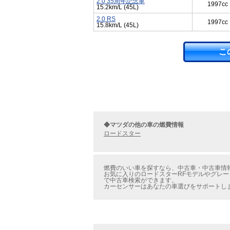
2.0 35周年記念車
1997cc
15.2km/L (45L)
2.0 RS
1997cc
15.8km/L (45L)
こ
◆マツダの他の車の燃費情報
ロードスター
燃費のいい車を探すなら、中古車・中古車情報
お気に入りのロードスターRFモデルやグレー
で中古車検索ができます。
カーセンサーはあなたの車選びをサポートし