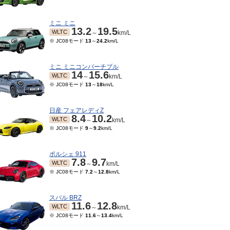
ミニ ミニ
13.2
19.5
WLTC
～
km/L
※ JC08モード
13
～
24.2
km/L
ミニ ミニコンバーチブル
14
15.6
WLTC
～
km/L
※ JC08モード
13
～
18
km/L
日産 フェアレディZ
8.4
10.2
WLTC
～
km/L
※ JC08モード
9
～
9.2
km/L
ポルシェ 911
7.8
9.7
WLTC
～
km/L
※ JC08モード
7.2
～
12.8
km/L
12～2020/11
2019/10～2019/11
2018/07～2019/09
201
TC
WLTC
WLTC
JC
km/L
km/L
km/L
スバル BRZ
11.6
12.8
15モード
15.2
～
※ 10・15モード
15.2
～
※ 10・15モード
15.8
km/L
WLTC
～
km/L
5.8
km/L
15.8
km/L
※ JC08モード
11.6
～
13.4
km/L