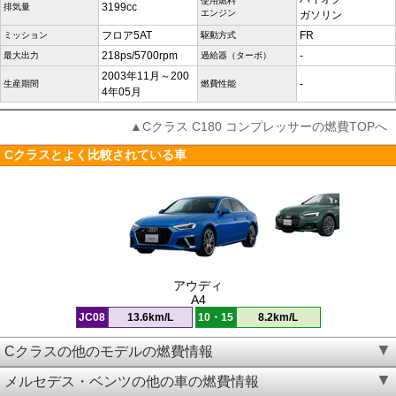
使用燃料
3199cc
排気量
エンジン
ガソリン
フロア5AT
FR
ミッション
駆動方式
218ps/5700rpm
-
最大出力
過給器（ターボ）
2003年11月～200
-
生産期間
燃費性能
4年05月
▲Cクラス C180 コンプレッサーの燃費TOPへ
Cクラスとよく比較されている車
アウディ
A4
JC08
13.6km/L
10・15
8.2km/L
Cクラスの他のモデルの燃費情報
メルセデス・ベンツの他の車の燃費情報