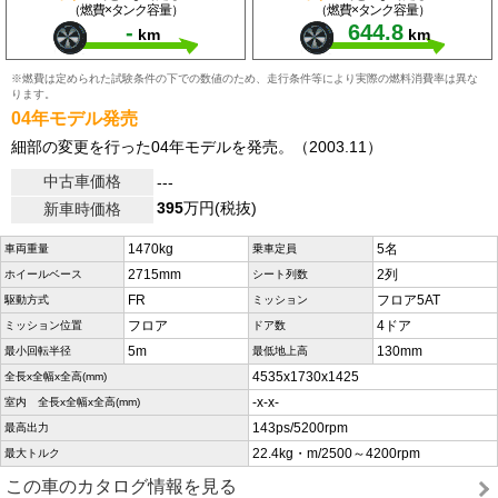
（燃費×タンク容量）
（燃費×タンク容量）
-
644.8
km
km
※燃費は定められた試験条件の下での数値のため、走行条件等により実際の燃料消費率は異な
ります。
04年モデル発売
細部の変更を行った04年モデルを発売。（2003.11）
中古車価格
---
395
万円(税抜)
新車時価格
1470kg
5名
車両重量
乗車定員
2715mm
2列
ホイールベース
シート列数
FR
フロア5AT
駆動方式
ミッション
フロア
4ドア
ミッション位置
ドア数
5m
130mm
最小回転半径
最低地上高
4535x1730x1425
全長x全幅x全高(mm)
-x-x-
室内 全長x全幅x全高(mm)
143ps/5200rpm
最高出力
22.4kg・m/2500～4200rpm
最大トルク
この車のカタログ情報を見る