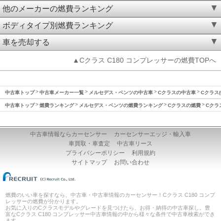
他のメーカーの燃費ランキング
ボディタイプ別燃費ランキング
車を売却する
▲Cクラス C180 コンプレッサーの燃費TOPへ
中古車トップ
中古車メーカー一覧
メルセデス・ベンツの中古車
Cクラスの中古車
Cクラス(
中古車トップ
燃費ランキング
メルセデス・ベンツの燃費ランキング
Cクラスの燃費
Cクラ
中古車情報ならカーセンサー
カーセンサーエッジ・輸入車
車買取・車査定
中古車リース
プライバシーポリシー
利用規約
サイトマップ
お問い合わせ
燃費のいい車を探すなら、中古車・中古車情報のカーセンサー！Cクラス C180 コンプ
レッサーの燃費が分かります。
お気に入りのCクラスモデルやグレードを見つけたら、お得・納得の中古車探し。豊
富なCクラス C180 コンプレッサー中古車情報の中から様々な条件で中古車検索ができ
ます。