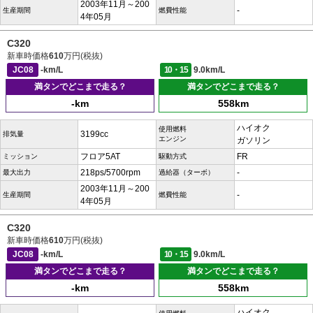
2003年11月～200
-
生産期間
燃費性能
4年05月
C320
新車時価格
610
万円(税抜)
JC08
-km/L
10・15
9.0km/L
満タンでどこまで走る？
満タンでどこまで走る？
-km
558km
ハイオク
使用燃料
3199cc
排気量
エンジン
ガソリン
フロア5AT
FR
ミッション
駆動方式
218ps/5700rpm
-
最大出力
過給器（ターボ）
2003年11月～200
-
生産期間
燃費性能
4年05月
C320
新車時価格
610
万円(税抜)
JC08
-km/L
10・15
9.0km/L
満タンでどこまで走る？
満タンでどこまで走る？
-km
558km
ハイオク