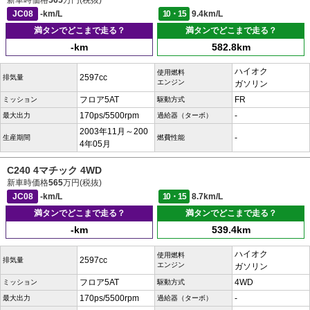
新車時価格
565
万円(税抜)
JC08
-km/L
10・15
9.4km/L
満タンでどこまで走る？
満タンでどこまで走る？
-km
582.8km
ハイオク
使用燃料
2597cc
排気量
エンジン
ガソリン
フロア5AT
FR
ミッション
駆動方式
170ps/5500rpm
-
最大出力
過給器（ターボ）
2003年11月～200
-
生産期間
燃費性能
4年05月
C240 4マチック 4WD
新車時価格
565
万円(税抜)
JC08
-km/L
10・15
8.7km/L
満タンでどこまで走る？
満タンでどこまで走る？
-km
539.4km
ハイオク
使用燃料
2597cc
排気量
エンジン
ガソリン
フロア5AT
4WD
ミッション
駆動方式
170ps/5500rpm
-
最大出力
過給器（ターボ）