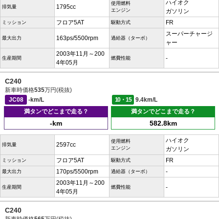
ハイオク
使用燃料
1795cc
排気量
エンジン
ガソリン
フロア5AT
FR
ミッション
駆動方式
スーパーチャージ
163ps/5500rpm
最大出力
過給器（ターボ）
ャー
2003年11月～200
-
生産期間
燃費性能
4年05月
C240
新車時価格
535
万円(税抜)
JC08
-km/L
10・15
9.4km/L
満タンでどこまで走る？
満タンでどこまで走る？
-km
582.8km
ハイオク
使用燃料
2597cc
排気量
エンジン
ガソリン
フロア5AT
FR
ミッション
駆動方式
170ps/5500rpm
-
最大出力
過給器（ターボ）
2003年11月～200
-
生産期間
燃費性能
4年05月
C240