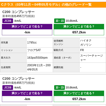
Cクラス（03年11月～04年05月モデル）の他のグレード一覧
C200 コンプレッサー
新車時価格
455
万円(税抜)
JC08
-km/L
10・15
10.6km/L
満タンでどこまで走る？
満タンでどこまで走る？
-km
657.2km
ハイオク
使用燃料
1795cc
排気量
エンジン
ガソリン
フロア5AT
FR
ミッション
駆動方式
スーパーチャージ
163ps/5500rpm
最大出力
過給器（ターボ）
ャー
2003年11月～200
-
生産期間
燃費性能
4年05月
C200 コンプレッサー
新車時価格
455
万円(税抜)
JC08
-km/L
10・15
10.6km/L
満タンでどこまで走る？
満タンでどこまで走る？
-km
657.2km