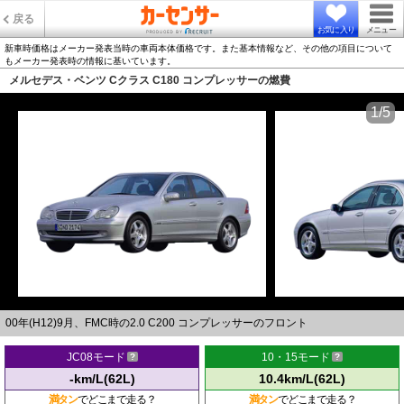
戻る
お気に入り
メニュー
新車時価格はメーカー発表当時の車両本体価格です。また基本情報など、その他の項目について
もメーカー発表時の情報に基いています。
メルセデス・ベンツ Cクラス C180 コンプレッサーの燃費
1/5
00年(H12)9月、FMC時の2.0 C200 コンプレッサーのフロント
JC08モード
10・15モード
-km/L(62L)
10.4km/L(62L)
満タン
でどこまで走る？
満タン
でどこまで走る？