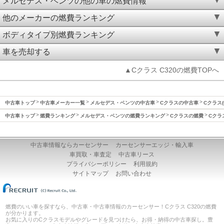
メルセデス・ベンツの他の車の燃費情報
他のメーカーの燃費ランキング
ボディタイプ別燃費ランキング
車を売却する
▲Cクラス C320の燃費TOPへ
中古車トップ
中古車メーカー一覧
メルセデス・ベンツの中古車
Cクラスの中古車
Cクラス(
中古車トップ
燃費ランキング
メルセデス・ベンツの燃費ランキング
Cクラスの燃費
Cクラ
中古車情報ならカーセンサー
カーセンサーエッジ・輸入車
車買取・車査定
中古車リース
プライバシーポリシー
利用規約
サイトマップ
お問い合わせ
燃費のいい車を探すなら、中古車・中古車情報のカーセンサー！Cクラス C320の燃費
が分かります。
お気に入りのCクラスモデルやグレードを見つけたら、お得・納得の中古車探し。豊