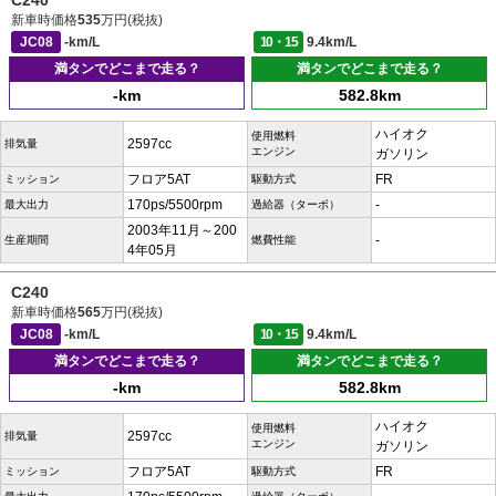
C240
新車時価格
535
万円(税抜)
JC08
-km/L
10・15
9.4km/L
満タンでどこまで走る？
満タンでどこまで走る？
-km
582.8km
ハイオク
使用燃料
2597cc
排気量
エンジン
ガソリン
フロア5AT
FR
ミッション
駆動方式
170ps/5500rpm
-
最大出力
過給器（ターボ）
2003年11月～200
-
生産期間
燃費性能
4年05月
C240
新車時価格
565
万円(税抜)
JC08
-km/L
10・15
9.4km/L
満タンでどこまで走る？
満タンでどこまで走る？
-km
582.8km
ハイオク
使用燃料
2597cc
排気量
エンジン
ガソリン
フロア5AT
FR
ミッション
駆動方式