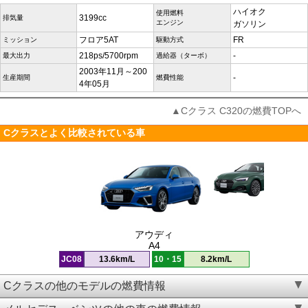
ハイオク
使用燃料
3199cc
排気量
エンジン
ガソリン
フロア5AT
FR
ミッション
駆動方式
218ps/5700rpm
-
最大出力
過給器（ターボ）
2003年11月～200
-
生産期間
燃費性能
4年05月
▲Cクラス C320の燃費TOPへ
Cクラスとよく比較されている車
アウディ
A4
JC08
13.6km/L
10・15
8.2km/L
Cクラスの他のモデルの燃費情報