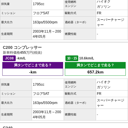
ハイオク
使用燃料
1795cc
排気量
エンジン
ガソリン
フロア5AT
FR
ミッション
駆動方式
スーパーチャージ
163ps/5500rpm
最大出力
過給器（ターボ）
ャー
2003年11月～200
-
生産期間
燃費性能
4年05月
C200 コンプレッサー
新車時価格
455
万円(税抜)
JC08
-km/L
10・15
10.6km/L
満タンでどこまで走る？
満タンでどこまで走る？
-km
657.2km
ハイオク
使用燃料
1795cc
排気量
エンジン
ガソリン
フロア5AT
FR
ミッション
駆動方式
スーパーチャージ
163ps/5500rpm
最大出力
過給器（ターボ）
ャー
2003年11月～200
-
生産期間
燃費性能
4年05月