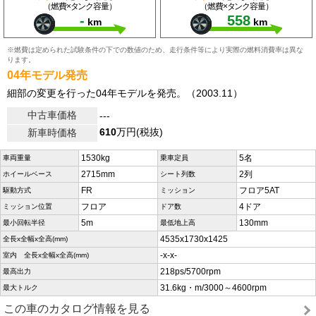
（燃費×タンク容量）
（燃費×タンク容量）
-
558
km
km
※燃費は定められた試験条件の下での数値のため、走行条件等により実際の燃料消費率は異な
ります。
04年モデル発売
細部の変更を行った04年モデルを発売。（2003.11）
中古車価格
---
610
万円(税抜)
新車時価格
1530kg
5名
車両重量
乗車定員
2715mm
2列
ホイールベース
シート列数
FR
フロア5AT
駆動方式
ミッション
フロア
4ドア
ミッション位置
ドア数
5m
130mm
最小回転半径
最低地上高
4535x1730x1425
全長x全幅x全高(mm)
-x-x-
室内 全長x全幅x全高(mm)
218ps/5700rpm
最高出力
31.6kg・m/3000～4600rpm
最大トルク
この車のカタログ情報を見る