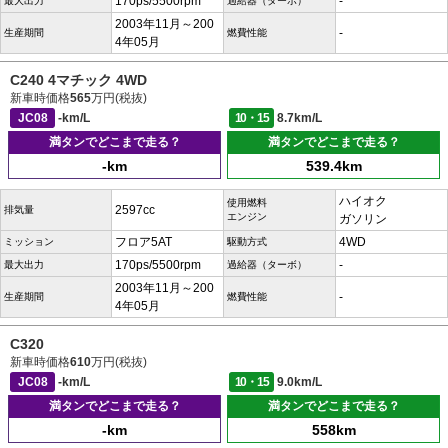
170ps/5500rpm
-
最大出力
過給器（ターボ）
2003年11月～200
-
生産期間
燃費性能
4年05月
C240 4マチック 4WD
新車時価格
565
万円(税抜)
JC08
-km/L
10・15
8.7km/L
満タンでどこまで走る？
満タンでどこまで走る？
-km
539.4km
ハイオク
使用燃料
2597cc
排気量
エンジン
ガソリン
フロア5AT
4WD
ミッション
駆動方式
170ps/5500rpm
-
最大出力
過給器（ターボ）
2003年11月～200
-
生産期間
燃費性能
4年05月
C320
新車時価格
610
万円(税抜)
JC08
-km/L
10・15
9.0km/L
満タンでどこまで走る？
満タンでどこまで走る？
-km
558km