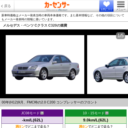
戻る
お気に入り
メニュー
新車時価格はメーカー発表当時の車両本体価格です。また基本情報など、その他の項目について
もメーカー発表時の情報に基いています。
メルセデス・ベンツ Cクラス C320の燃費
1/5
00年(H12)9月、FMC時の2.0 C200 コンプレッサーのフロント
JC08モード
10・15モード
-km/L(62L)
9.0km/L(62L)
満タン
でどこまで走る？
満タン
でどこまで走る？