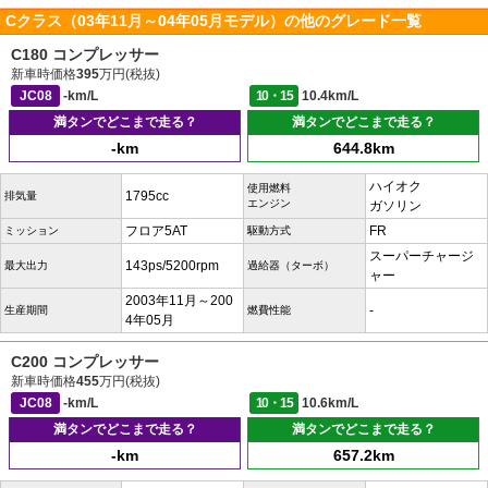
Cクラス（03年11月～04年05月モデル）の他のグレード一覧
C180 コンプレッサー
新車時価格
395
万円(税抜)
JC08
-km/L
10・15
10.4km/L
満タンでどこまで走る？
満タンでどこまで走る？
-km
644.8km
ハイオク
使用燃料
1795cc
排気量
エンジン
ガソリン
フロア5AT
FR
ミッション
駆動方式
スーパーチャージ
143ps/5200rpm
最大出力
過給器（ターボ）
ャー
2003年11月～200
-
生産期間
燃費性能
4年05月
C200 コンプレッサー
新車時価格
455
万円(税抜)
JC08
-km/L
10・15
10.6km/L
満タンでどこまで走る？
満タンでどこまで走る？
-km
657.2km