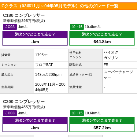
Cクラス（03年11月～04年05月モデル）の他のグレード一覧
C180 コンプレッサー
新車時価格
395
万円(税抜)
JC08
-km/L
10・15
10.4km/L
満タンでどこまで走る？
満タンでどこまで走る？
-km
644.8km
ハイオク
使用燃料
1795cc
排気量
エンジン
ガソリン
フロア5AT
FR
ミッション
駆動方式
スーパーチャージ
143ps/5200rpm
最大出力
過給器（ターボ）
ャー
2003年11月～200
-
生産期間
燃費性能
4年05月
C200 コンプレッサー
新車時価格
455
万円(税抜)
JC08
-km/L
10・15
10.6km/L
満タンでどこまで走る？
満タンでどこまで走る？
-km
657.2km