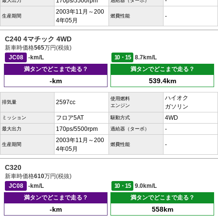
170ps/5500rpm
-
最大出力
過給器（ターボ）
2003年11月～200
-
生産期間
燃費性能
4年05月
C240 4マチック 4WD
新車時価格
565
万円(税抜)
JC08
-km/L
10・15
8.7km/L
満タンでどこまで走る？
満タンでどこまで走る？
-km
539.4km
ハイオク
使用燃料
2597cc
排気量
エンジン
ガソリン
フロア5AT
4WD
ミッション
駆動方式
170ps/5500rpm
-
最大出力
過給器（ターボ）
2003年11月～200
-
生産期間
燃費性能
4年05月
C320
新車時価格
610
万円(税抜)
JC08
-km/L
10・15
9.0km/L
満タンでどこまで走る？
満タンでどこまで走る？
-km
558km