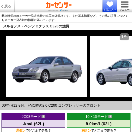
戻る
お気に入り
メニュー
新車時価格はメーカー発表当時の車両本体価格です。また基本情報など、その他の項目について
もメーカー発表時の情報に基いています。
メルセデス・ベンツ Cクラス C320の燃費
1/5
00年(H12)9月、FMC時の2.0 C200 コンプレッサーのフロント
JC08モード
10・15モード
-km/L(62L)
9.0km/L(62L)
満タン
でどこまで走る？
満タン
でどこまで走る？