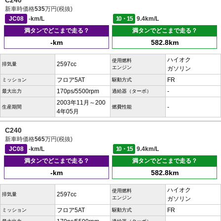
C240
新車時価格
535
万円(税抜)
JC08
-km/L
10・15
9.4km/L
満タンでどこまで走る？
満タンでどこまで走る？
-km
582.8km
ハイオク
使用燃料
2597cc
排気量
エンジン
ガソリン
フロア5AT
FR
ミッション
駆動方式
170ps/5500rpm
-
最大出力
過給器（ターボ）
2003年11月～200
-
生産期間
燃費性能
4年05月
C240
新車時価格
565
万円(税抜)
JC08
-km/L
10・15
9.4km/L
満タンでどこまで走る？
満タンでどこまで走る？
-km
582.8km
ハイオク
使用燃料
2597cc
排気量
エンジン
ガソリン
フロア5AT
FR
ミッション
駆動方式