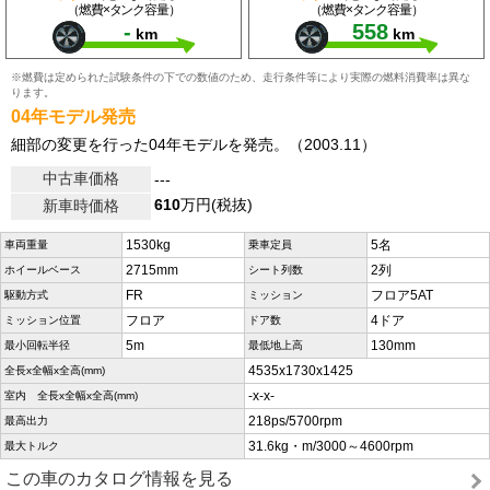
（燃費×タンク容量）
（燃費×タンク容量）
-
558
km
km
※燃費は定められた試験条件の下での数値のため、走行条件等により実際の燃料消費率は異な
ります。
04年モデル発売
細部の変更を行った04年モデルを発売。（2003.11）
中古車価格
---
610
万円(税抜)
新車時価格
1530kg
5名
車両重量
乗車定員
2715mm
2列
ホイールベース
シート列数
FR
フロア5AT
駆動方式
ミッション
フロア
4ドア
ミッション位置
ドア数
5m
130mm
最小回転半径
最低地上高
4535x1730x1425
全長x全幅x全高(mm)
-x-x-
室内 全長x全幅x全高(mm)
218ps/5700rpm
最高出力
31.6kg・m/3000～4600rpm
最大トルク
この車のカタログ情報を見る