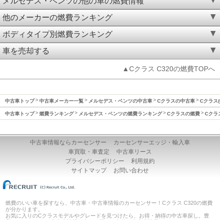
メルセデス・ベンツの他の車の燃費情報
他のメーカーの燃費ランキング
ボディタイプ別燃費ランキング
車を売却する
▲Cクラス C320の燃費TOPへ
中古車トップ
中古車メーカー一覧
メルセデス・ベンツの中古車
Cクラスの中古車
Cクラス(
中古車トップ
燃費ランキング
メルセデス・ベンツの燃費ランキング
Cクラスの燃費
Cクラ
中古車情報ならカーセンサー
カーセンサーエッジ・輸入車
車買取・車査定
中古車リース
プライバシーポリシー
利用規約
サイトマップ
お問い合わせ
燃費のいい車を探すなら、中古車・中古車情報のカーセンサー！Cクラス C320の燃費
が分かります。
お気に入りのCクラスモデルやグレードを見つけたら、お得・納得の中古車探し。豊