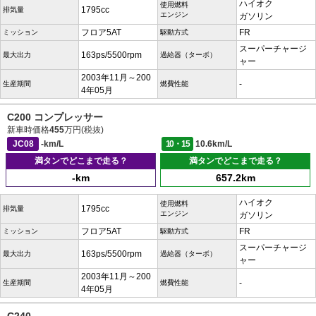
ハイオク
使用燃料
1795cc
排気量
エンジン
ガソリン
フロア5AT
FR
ミッション
駆動方式
スーパーチャージ
163ps/5500rpm
最大出力
過給器（ターボ）
ャー
2003年11月～200
-
生産期間
燃費性能
4年05月
C200 コンプレッサー
新車時価格
455
万円(税抜)
JC08
-km/L
10・15
10.6km/L
満タンでどこまで走る？
満タンでどこまで走る？
-km
657.2km
ハイオク
使用燃料
1795cc
排気量
エンジン
ガソリン
フロア5AT
FR
ミッション
駆動方式
スーパーチャージ
163ps/5500rpm
最大出力
過給器（ターボ）
ャー
2003年11月～200
-
生産期間
燃費性能
4年05月