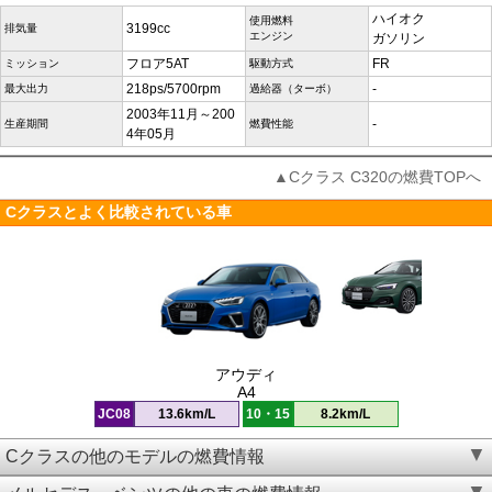
ハイオク
使用燃料
3199cc
排気量
エンジン
ガソリン
フロア5AT
FR
ミッション
駆動方式
218ps/5700rpm
-
最大出力
過給器（ターボ）
2003年11月～200
-
生産期間
燃費性能
4年05月
▲Cクラス C320の燃費TOPへ
Cクラスとよく比較されている車
アウディ
A4
JC08
13.6km/L
10・15
8.2km/L
Cクラスの他のモデルの燃費情報