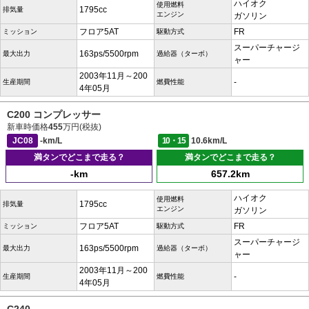
ハイオク
使用燃料
1795cc
排気量
エンジン
ガソリン
フロア5AT
FR
ミッション
駆動方式
スーパーチャージ
163ps/5500rpm
最大出力
過給器（ターボ）
ャー
2003年11月～200
-
生産期間
燃費性能
4年05月
C200 コンプレッサー
新車時価格
455
万円(税抜)
JC08
-km/L
10・15
10.6km/L
満タンでどこまで走る？
満タンでどこまで走る？
-km
657.2km
ハイオク
使用燃料
1795cc
排気量
エンジン
ガソリン
フロア5AT
FR
ミッション
駆動方式
スーパーチャージ
163ps/5500rpm
最大出力
過給器（ターボ）
ャー
2003年11月～200
-
生産期間
燃費性能
4年05月