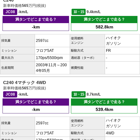
C240
新車時価格
565
万円(税抜)
JC08
-km/L
10・15
9.4km/L
満タンでどこまで走る？
満タンでどこまで走る？
-km
582.8km
ハイオク
使用燃料
2597cc
排気量
エンジン
ガソリン
フロア5AT
FR
ミッション
駆動方式
170ps/5500rpm
-
最大出力
過給器（ターボ）
2003年11月～200
-
生産期間
燃費性能
4年05月
C240 4マチック 4WD
新車時価格
565
万円(税抜)
JC08
-km/L
10・15
8.7km/L
満タンでどこまで走る？
満タンでどこまで走る？
-km
539.4km
ハイオク
使用燃料
2597cc
排気量
エンジン
ガソリン
フロア5AT
4WD
ミッション
駆動方式