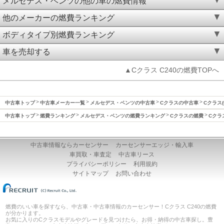
メルセデス・ベンツの他の車の燃費情報
他のメーカーの燃費ランキング
ボディタイプ別燃費ランキング
車を売却する
▲Cクラス C240の燃費TOPへ
中古車トップ
中古車メーカー一覧
メルセデス・ベンツの中古車
Cクラスの中古車
Cクラス(
中古車トップ
燃費ランキング
メルセデス・ベンツの燃費ランキング
Cクラスの燃費
Cクラ
中古車情報ならカーセンサー
カーセンサーエッジ・輸入車
車買取・車査定
中古車リース
プライバシーポリシー
利用規約
サイトマップ
お問い合わせ
燃費のいい車を探すなら、中古車・中古車情報のカーセンサー！Cクラス C240の燃費
が分かります。
お気に入りのCクラスモデルやグレードを見つけたら、お得・納得の中古車探し。豊