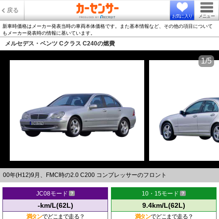
戻る
お気に入り
メニュー
新車時価格はメーカー発表当時の車両本体価格です。また基本情報など、その他の項目について
もメーカー発表時の情報に基いています。
メルセデス・ベンツ Cクラス C240の燃費
1/5
00年(H12)9月、FMC時の2.0 C200 コンプレッサーのフロント
JC08モード
10・15モード
-km/L(62L)
9.4km/L(62L)
満タン
でどこまで走る？
満タン
でどこまで走る？