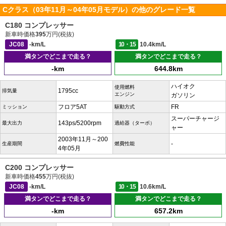
Cクラス（03年11月～04年05月モデル）の他のグレード一覧
C180 コンプレッサー
新車時価格
395
万円(税抜)
JC08
-km/L
10・15
10.4km/L
満タンでどこまで走る？
満タンでどこまで走る？
-km
644.8km
ハイオク
使用燃料
1795cc
排気量
エンジン
ガソリン
フロア5AT
FR
ミッション
駆動方式
スーパーチャージ
143ps/5200rpm
最大出力
過給器（ターボ）
ャー
2003年11月～200
-
生産期間
燃費性能
4年05月
C200 コンプレッサー
新車時価格
455
万円(税抜)
JC08
-km/L
10・15
10.6km/L
満タンでどこまで走る？
満タンでどこまで走る？
-km
657.2km