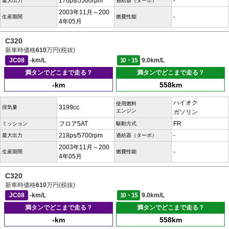
170ps/5500rpm
-
最大出力
過給器（ターボ）
2003年11月～200
-
生産期間
燃費性能
4年05月
C320
新車時価格
610
万円(税抜)
JC08
-km/L
10・15
9.0km/L
満タンでどこまで走る？
満タンでどこまで走る？
-km
558km
ハイオク
使用燃料
3199cc
排気量
エンジン
ガソリン
フロア5AT
FR
ミッション
駆動方式
218ps/5700rpm
-
最大出力
過給器（ターボ）
2003年11月～200
-
生産期間
燃費性能
4年05月
C320
新車時価格
610
万円(税抜)
JC08
-km/L
10・15
9.0km/L
満タンでどこまで走る？
満タンでどこまで走る？
-km
558km