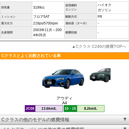
ハイオク
使用燃料
3199cc
排気量
エンジン
ガソリン
フロア5AT
FR
ミッション
駆動方式
218ps/5700rpm
-
最大出力
過給器（ターボ）
2003年11月～200
-
生産期間
燃費性能
4年05月
▲Cクラス C240の燃費TOPへ
Cクラスとよく比較されている車
アウディ
A4
JC08
13.6km/L
10・15
8.2km/L
Cクラスの他のモデルの燃費情報