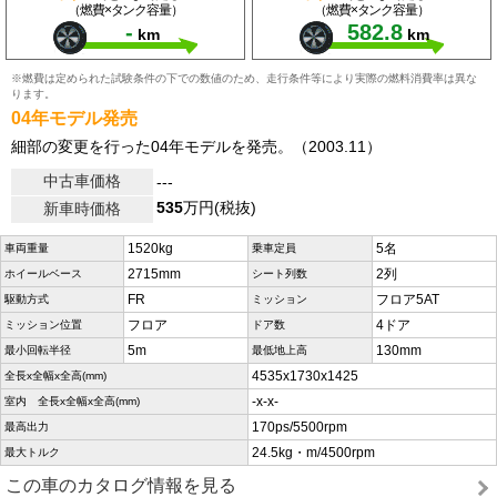
（燃費×タンク容量）
（燃費×タンク容量）
-
582.8
km
km
※燃費は定められた試験条件の下での数値のため、走行条件等により実際の燃料消費率は異な
ります。
04年モデル発売
細部の変更を行った04年モデルを発売。（2003.11）
中古車価格
---
535
万円(税抜)
新車時価格
1520kg
5名
車両重量
乗車定員
2715mm
2列
ホイールベース
シート列数
FR
フロア5AT
駆動方式
ミッション
フロア
4ドア
ミッション位置
ドア数
5m
130mm
最小回転半径
最低地上高
4535x1730x1425
全長x全幅x全高(mm)
-x-x-
室内 全長x全幅x全高(mm)
170ps/5500rpm
最高出力
24.5kg・m/4500rpm
最大トルク
この車のカタログ情報を見る