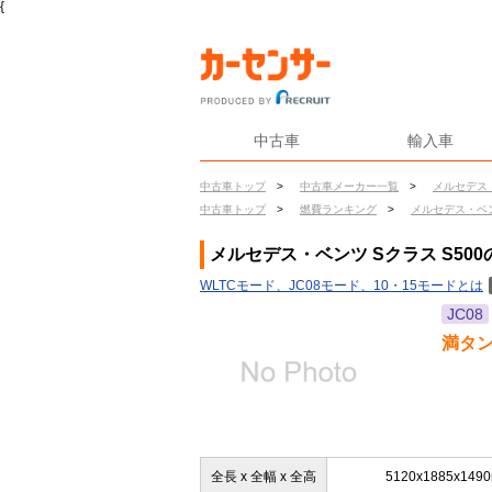
{
中古車
輸入車
中古車トップ
>
中古車メーカー一覧
>
メルセデス
中古車トップ
>
燃費ランキング
>
メルセデス・ベ
メルセデス・ベンツ Sクラス S500
WLTCモード、JC08モード、10・15モードとは
JC08
満タ
全長 x 全幅 x 全高
5120x1885x149