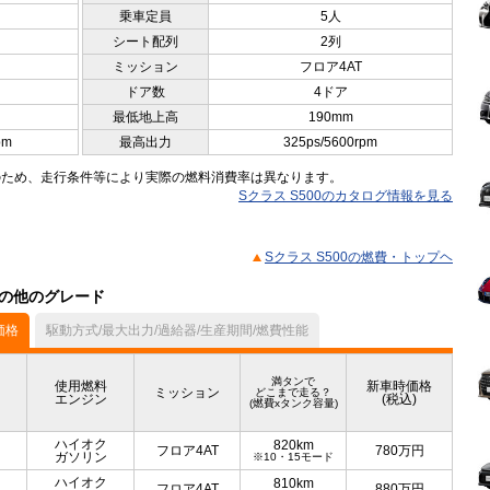
乗車定員
5人
シート配列
2列
ミッション
フロア4AT
ドア数
4ドア
最低地上高
190mm
pm
最高出力
325ps/5600rpm
のため、走行条件等により実際の燃料消費率は異なります。
Sクラス S500のカタログ情報を見る
Sクラス S500の燃費・トップヘ
）の他のグレード
価格
駆動方式/最大出力/過給器/生産期間/燃費性能
満タンで
使用燃料
新車時価格
ミッション
どこまで走る？
エンジン
(税込)
(燃費xタンク容量)
ハイオク
820km
フロア4AT
780
万円
ガソリン
※10・15モード
ハイオク
810km
フロア4AT
880
万円