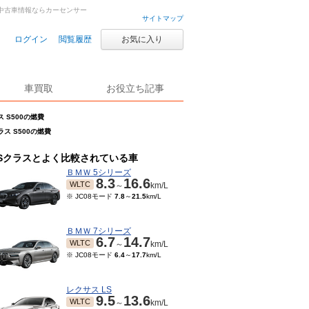
車・中古車情報ならカーセンサー
サイトマップ
ログイン
閲覧履歴
お気に入り
車買取
お役立ち記事
ス S500の燃費
ラス S500の燃費
Sクラスとよく比較されている車
ＢＭＷ 5シリーズ
8.3
16.6
WLTC
～
km/L
※ JC08モード
7.8
～
21.5
km/L
ＢＭＷ 7シリーズ
6.7
14.7
WLTC
～
km/L
※ JC08モード
6.4
～
17.7
km/L
レクサス LS
9.5
13.6
WLTC
～
km/L