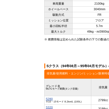
車両重量
2100kg
ホイールベース
3040mm
駆動方式
FR
ミッション位置
フロア
最小回転半径
5.7m
最大トルク
49kg・m/3900r
※ 燃費情報は定められた試験条件の下での数値
Sクラス（94年08月～95年04月モデル
排気量/使用燃料・エンジン/ミッション/新車時
グレード名
排気量
WLTCモード燃費(タンク容量)
S280
2799cc
※10・15モード 8.2km/L (100L)
S320
3199cc