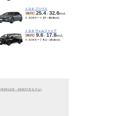
トヨタ プリウス
25.4
32.6
WLTC
～
km/L
※ JC08モード
27
～
40.8
km/L
トヨタ ヴェルファイア
9.6
17.8
WLTC
～
km/L
※ JC08モード
9.1
～
19.4
km/L
(93年10月～94年07月モデル)