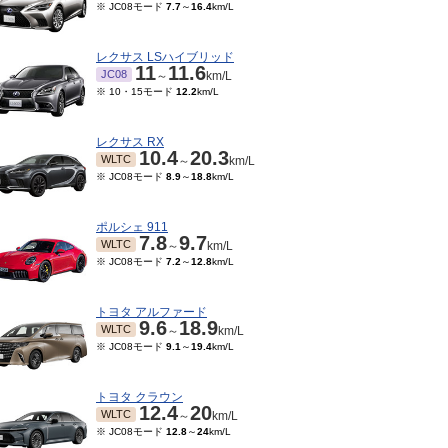
※ JC08モード
7.7
～
16.4
km/L
レクサス LSハイブリッド
11
11.6
JC08
～
km/L
※ 10・15モード
12.2
km/L
レクサス RX
10.4
20.3
WLTC
～
km/L
※ JC08モード
8.9
～
18.8
km/L
ポルシェ 911
7.8
9.7
WLTC
～
km/L
※ JC08モード
7.2
～
12.8
km/L
トヨタ アルファード
9.6
18.9
WLTC
～
km/L
※ JC08モード
9.1
～
19.4
km/L
トヨタ クラウン
12.4
20
WLTC
～
km/L
※ JC08モード
12.8
～
24
km/L