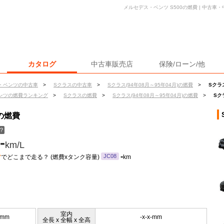
メルセデス・ベンツ S500の燃費 | 中古
カタログ
中古車販売店
保険/ローン/他
・ベンツの中古車
>
Sクラスの中古車
>
Sクラス(94年08月～95年04月)の燃費
>
Sクラ
ンツの燃費ランキング
>
Sクラスの燃費
>
Sクラス(94年08月～95年04月)の燃費
>
Sク
の燃費
？
-
km/L
ン
-
JC08
でどこまで走る？ (燃費xタンク容量)
km
室内
0mm
-x-x-mm
全長 x 全幅 x 全高