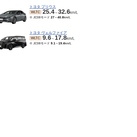
トヨタ プリウス
25.4
32.6
WLTC
～
km/L
※ JC08モード
27
～
40.8
km/L
トヨタ ヴェルファイア
9.6
17.8
WLTC
～
km/L
※ JC08モード
9.1
～
19.4
km/L