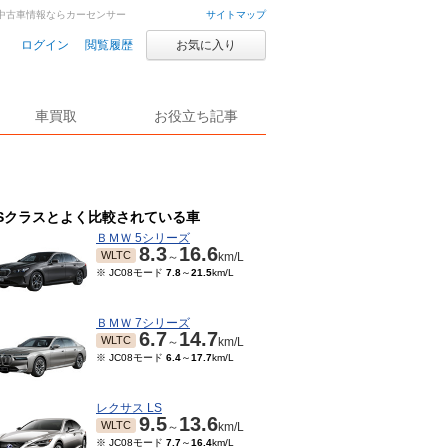
車・中古車情報ならカーセンサー
サイトマップ
ログイン
閲覧履歴
お気に入り
車買取
お役立ち記事
Sクラスとよく比較されている車
ＢＭＷ 5シリーズ
8.3
16.6
WLTC
～
km/L
※ JC08モード
7.8
～
21.5
km/L
ＢＭＷ 7シリーズ
6.7
14.7
WLTC
～
km/L
※ JC08モード
6.4
～
17.7
km/L
レクサス LS
9.5
13.6
WLTC
～
km/L
※ JC08モード
7.7
～
16.4
km/L