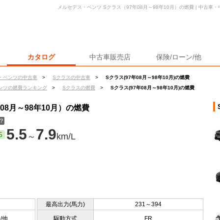
メルセデス・ベンツ Sクラス（97年08月～98年10月）の燃費 | 中古
カタログ
中古車販売店
保険/ローン/他
・ベンツの中古車
>
Sクラスの中古車
>
Sクラス(97年08月～98年10月)の燃費
ンツの燃費ランキング
>
Sクラスの燃費
>
Sクラス(97年08月～98年10月)の燃費
08月～98年10月）の燃費
？
5.5
7.9
5
～
km/L
最高出力(馬力)
231～394
0/他
駆動方式
FR