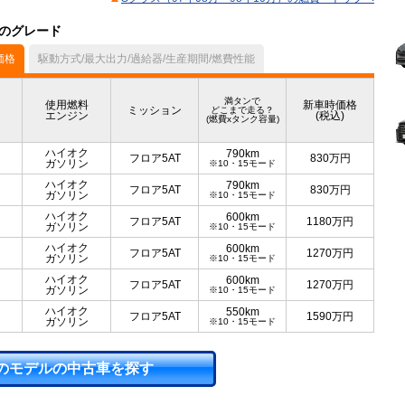
）のグレード
価格
駆動方式/最大出力/過給器/生産期間/燃費性能
満タンで
使用燃料
新車時価格
ミッション
どこまで走る？
エンジン
(税込)
(燃費xタンク容量)
ハイオク
790km
フロア5AT
830
万円
ガソリン
※10・15モード
ハイオク
790km
フロア5AT
830
万円
ガソリン
※10・15モード
ハイオク
600km
フロア5AT
1180
万円
ガソリン
※10・15モード
ハイオク
600km
フロア5AT
1270
万円
ガソリン
※10・15モード
ハイオク
600km
フロア5AT
1270
万円
ガソリン
※10・15モード
ハイオク
550km
フロア5AT
1590
万円
ガソリン
※10・15モード
のモデルの中古車を探す