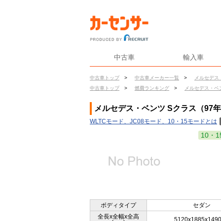
中古車
輸入車
中古車トップ
>
中古車メーカー一覧
>
メルセデス
中古車トップ
>
燃費ランキング
>
メルセデス・ベ
メルセデス・ベンツ Sクラス（97年
WLTCモード、JC08モード、10・15モードとは
10・1
ボディタイプ
セダン
全長x全幅x全高
5120x1885x149