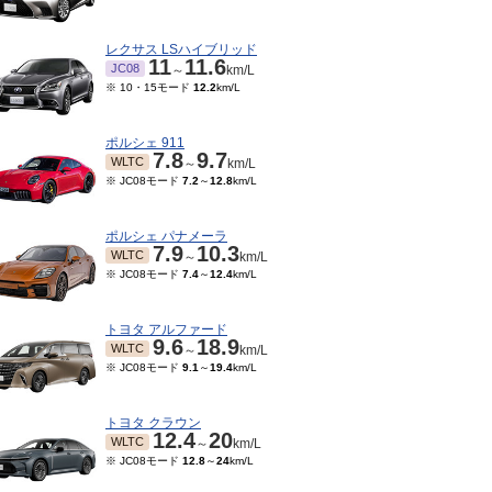
レクサス LSハイブリッド
11
11.6
JC08
～
km/L
※ 10・15モード
12.2
km/L
ポルシェ 911
7.8
9.7
WLTC
～
km/L
※ JC08モード
7.2
～
12.8
km/L
ポルシェ パナメーラ
7.9
10.3
WLTC
～
km/L
※ JC08モード
7.4
～
12.4
km/L
10～1994/07
1992/10～1993/09
1991/10～1992/09
モード
8.1
～
8.2
km/L
-
-
JC08
JC08
km/L
km/L
トヨタ アルファード
9.6
18.9
WLTC
～
km/L
※ JC08モード
9.1
～
19.4
km/L
トヨタ クラウン
12.4
20
WLTC
～
km/L
※ JC08モード
12.8
～
24
km/L