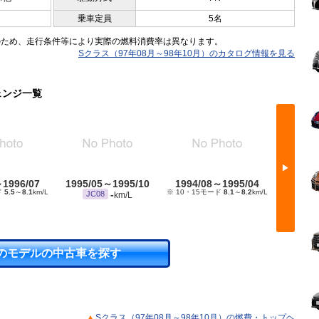
乗車定員
5名
のため、走行条件等により実際の燃料消費率は異なります。
Sクラス（97年08月～98年10月）のカタログ情報を見る
ェンジ一覧
▶
～1996/07
1995/05～1995/10
1994/08～1995/04
1993/
ド
5.5
～
8.1
km/L
※ 10・15モード
8.1
～
8.2
km/L
※ 10・15
-
JC08
km/L
のモデルの中古車を探す
Sクラス（97年08月～98年10月）の燃費・トップヘ