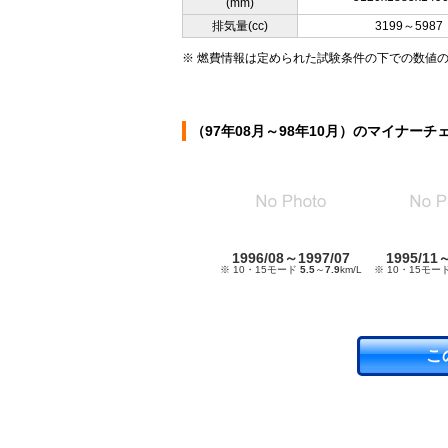
(mm)
排気量(cc)
3199～5987
※ 燃費情報は定められた試験条件の下での数値
（97年08月～98年10月）のマイナーチ
1996/08～1997/07
1995/11
※ 10・15モード
5.5
～
7.9
km/L
※ 10・15モー
こ