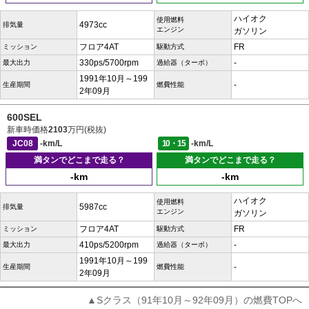
ハイオク
使用燃料
4973cc
排気量
エンジン
ガソリン
フロア4AT
FR
ミッション
駆動方式
330ps/5700rpm
-
最大出力
過給器（ターボ）
1991年10月～199
-
生産期間
燃費性能
2年09月
600SEL
新車時価格
2103
万円(税抜)
JC08
-km/L
10・15
-km/L
満タンでどこまで走る？
満タンでどこまで走る？
-km
-km
ハイオク
使用燃料
5987cc
排気量
エンジン
ガソリン
フロア4AT
FR
ミッション
駆動方式
410ps/5200rpm
-
最大出力
過給器（ターボ）
1991年10月～199
-
生産期間
燃費性能
2年09月
▲Sクラス（91年10月～92年09月）の燃費TOPへ