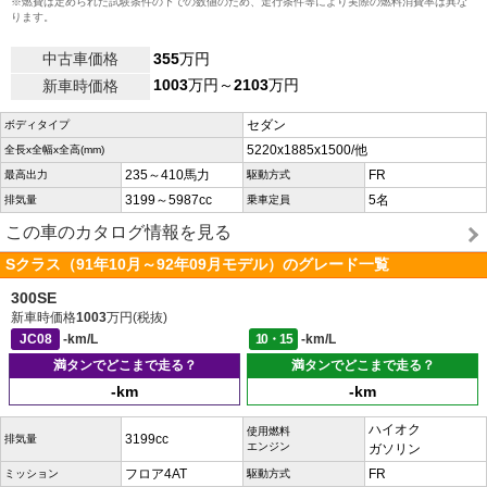
※燃費は定められた試験条件の下での数値のため、走行条件等により実際の燃料消費率は異な
ります。
中古車価格
355
万円
1003
万円～
2103
万円
新車時価格
セダン
ボディタイプ
5220x1885x1500/他
全長x全幅x全高(mm)
235～410馬力
FR
最高出力
駆動方式
3199～5987cc
5名
排気量
乗車定員
この車のカタログ情報を見る
Sクラス（91年10月～92年09月モデル）のグレード一覧
300SE
新車時価格
1003
万円(税抜)
JC08
-km/L
10・15
-km/L
満タンでどこまで走る？
満タンでどこまで走る？
-km
-km
ハイオク
使用燃料
3199cc
排気量
エンジン
ガソリン
フロア4AT
FR
ミッション
駆動方式