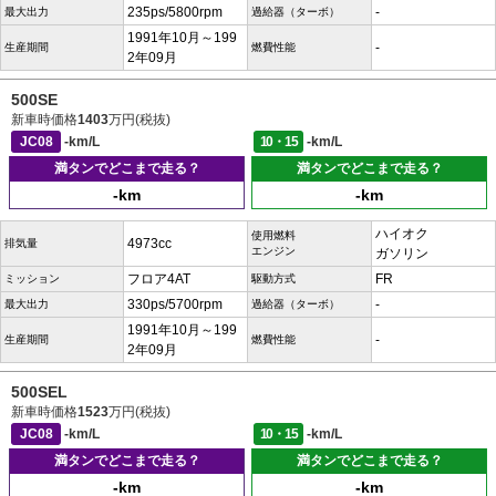
235ps/5800rpm
-
最大出力
過給器（ターボ）
1991年10月～199
-
生産期間
燃費性能
2年09月
500SE
新車時価格
1403
万円(税抜)
JC08
-km/L
10・15
-km/L
満タンでどこまで走る？
満タンでどこまで走る？
-km
-km
ハイオク
使用燃料
4973cc
排気量
エンジン
ガソリン
フロア4AT
FR
ミッション
駆動方式
330ps/5700rpm
-
最大出力
過給器（ターボ）
1991年10月～199
-
生産期間
燃費性能
2年09月
500SEL
新車時価格
1523
万円(税抜)
JC08
-km/L
10・15
-km/L
満タンでどこまで走る？
満タンでどこまで走る？
-km
-km