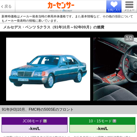
戻る
お気に入り
メニュー
新車時価格はメーカー発表当時の車両本体価格です。また基本情報など、その他の項目について
もメーカー発表時の情報に基いています。
メルセデス・ベンツ Sクラス（91年10月～92年09月）の燃費
1/2
91年(H3)10月、FMC時の500SEのフロント
JC08モード
10・15モード
-km/L
-km/L