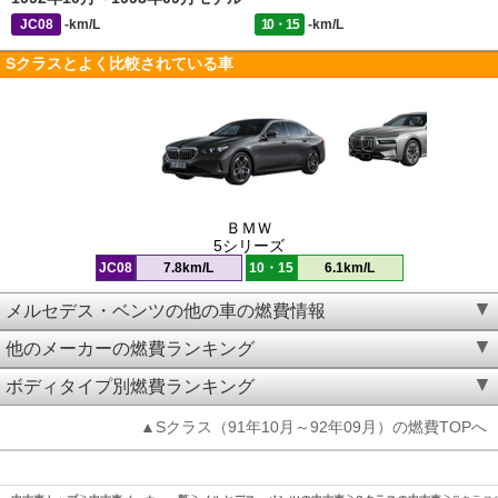
JC08
-km/L
10・15
-km/L
Sクラスとよく比較されている車
ＢＭＷ
5シリーズ
JC08
7.8km/L
10・15
6.1km/L
メルセデス・ベンツの他の車の燃費情報
他のメーカーの燃費ランキング
ボディタイプ別燃費ランキング
▲Sクラス（91年10月～92年09月）の燃費TOPへ