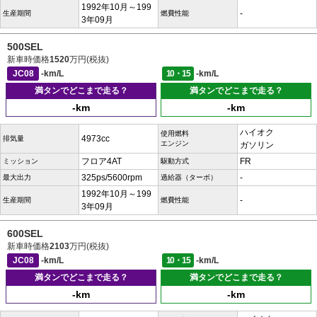
1992年10月～199
-
生産期間
燃費性能
3年09月
500SEL
新車時価格
1520
万円(税抜)
JC08
-km/L
10・15
-km/L
満タンでどこまで走る？
満タンでどこまで走る？
-km
-km
ハイオク
使用燃料
4973cc
排気量
エンジン
ガソリン
フロア4AT
FR
ミッション
駆動方式
325ps/5600rpm
-
最大出力
過給器（ターボ）
1992年10月～199
-
生産期間
燃費性能
3年09月
600SEL
新車時価格
2103
万円(税抜)
JC08
-km/L
10・15
-km/L
満タンでどこまで走る？
満タンでどこまで走る？
-km
-km