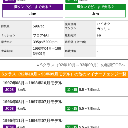
JC08
-km/L
10・15
-km/L
満タンでどこまで走る？
満タンでどこまで走る？
-km
-km
ハイオク
使用燃料
5987cc
排気量
エンジン
ガソリン
フロア4AT
FR
ミッション
駆動方式
395ps/5200rpm
-
最大出力
過給器（ターボ）
1993年04月～199
-
生産期間
燃費性能
3年09月
▲Sクラス（92年10月～93年09月）の燃費TOPへ
Sクラス（92年10月～93年09月モデル）の他のマイナーチェンジ一覧
1997年08月～1998年10月モデル
JC08
-km/L
10・15
5.5～7.9km/L
1996年08月～1997年07月モデル
JC08
-km/L
10・15
5.5～7.9km/L
1995年11月～1996年07月モデル
JC08
-km/L
10・15
5.5～8.1km/L