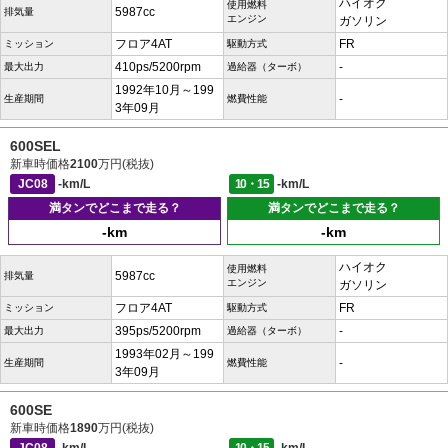
ハイオク
使用燃料
5987cc
排気量
エンジン
ガソリン
フロア4AT
FR
ミッション
駆動方式
410ps/5200rpm
-
最大出力
過給器（ターボ）
1992年10月～199
-
生産期間
燃費性能
3年09月
600SEL
新車時価格
2100
万円(税抜)
JC08
-km/L
10・15
-km/L
満タンでどこまで走る？
満タンでどこまで走る？
-km
-km
ハイオク
使用燃料
5987cc
排気量
エンジン
ガソリン
フロア4AT
FR
ミッション
駆動方式
395ps/5200rpm
-
最大出力
過給器（ターボ）
1993年02月～199
-
生産期間
燃費性能
3年09月
600SE
新車時価格
1890
万円(税抜)