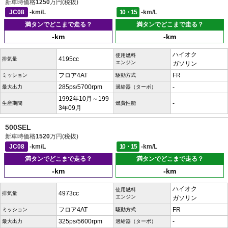
新車時価格
1250
万円(税抜)
JC08
-km/L
10・15
-km/L
満タンでどこまで走る？
満タンでどこまで走る？
-km
-km
ハイオク
使用燃料
4195cc
排気量
エンジン
ガソリン
フロア4AT
FR
ミッション
駆動方式
285ps/5700rpm
-
最大出力
過給器（ターボ）
1992年10月～199
-
生産期間
燃費性能
3年09月
500SEL
新車時価格
1520
万円(税抜)
JC08
-km/L
10・15
-km/L
満タンでどこまで走る？
満タンでどこまで走る？
-km
-km
ハイオク
使用燃料
4973cc
排気量
エンジン
ガソリン
フロア4AT
FR
ミッション
駆動方式
325ps/5600rpm
-
最大出力
過給器（ターボ）