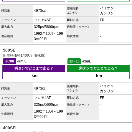
ハイオク
使用燃料
4973cc
排気量
エンジン
ガソリン
フロア4AT
FR
ミッション
駆動方式
325ps/5600rpm
-
最大出力
過給器（ターボ）
1992年10月～199
-
生産期間
燃費性能
3年09月
500SE
新車時価格
1400
万円(税抜)
JC08
-km/L
10・15
-km/L
満タンでどこまで走る？
満タンでどこまで走る？
-km
-km
ハイオク
使用燃料
4973cc
排気量
エンジン
ガソリン
フロア4AT
FR
ミッション
駆動方式
325ps/5600rpm
-
最大出力
過給器（ターボ）
1992年10月～199
-
生産期間
燃費性能
3年09月
400SEL