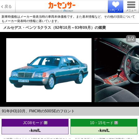
戻る
お気に入り
メニュー
新車時価格はメーカー発表当時の車両本体価格です。また基本情報など、その他の項目について
もメーカー発表時の情報に基いています。
メルセデス・ベンツ Sクラス（92年10月～93年09月）の燃費
1/2
91年(H3)10月、FMC時の500SEのフロント
JC08モード
10・15モード
-km/L
-km/L