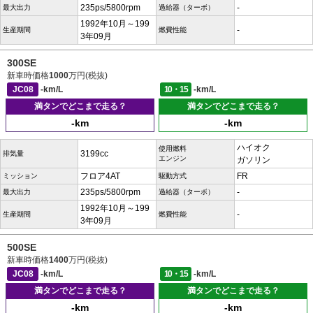
235ps/5800rpm
-
最大出力
過給器（ターボ）
1992年10月～199
-
生産期間
燃費性能
3年09月
300SE
新車時価格
1000
万円(税抜)
JC08
-km/L
10・15
-km/L
満タンでどこまで走る？
満タンでどこまで走る？
-km
-km
ハイオク
使用燃料
3199cc
排気量
エンジン
ガソリン
フロア4AT
FR
ミッション
駆動方式
235ps/5800rpm
-
最大出力
過給器（ターボ）
1992年10月～199
-
生産期間
燃費性能
3年09月
500SE
新車時価格
1400
万円(税抜)
JC08
-km/L
10・15
-km/L
満タンでどこまで走る？
満タンでどこまで走る？
-km
-km