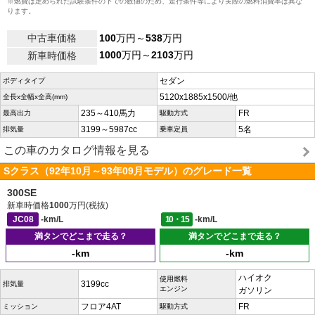
※燃費は定められた試験条件の下での数値のため、走行条件等により実際の燃料消費率は異な
ります。
中古車価格
100
万円～
538
万円
1000
万円～
2103
万円
新車時価格
セダン
ボディタイプ
5120x1885x1500/他
全長x全幅x全高(mm)
235～410馬力
FR
最高出力
駆動方式
3199～5987cc
5名
排気量
乗車定員
この車のカタログ情報を見る
Sクラス（92年10月～93年09月モデル）のグレード一覧
300SE
新車時価格
1000
万円(税抜)
JC08
-km/L
10・15
-km/L
満タンでどこまで走る？
満タンでどこまで走る？
-km
-km
ハイオク
使用燃料
3199cc
排気量
エンジン
ガソリン
フロア4AT
FR
ミッション
駆動方式