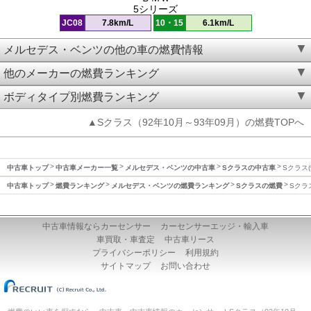
5シリーズ
JC08
7.8km/L
10・15
6.1km/L
メルセデス・ベンツの他の車の燃費情報
他のメーカーの燃費ランキング
ボディタイプ別燃費ランキング
▲Sクラス（92年10月～93年09月）の燃費TOPへ
中古車トップ
中古車メーカー一覧
メルセデス・ベンツの中古車
Sクラスの中古車
Sクラス(
中古車トップ
燃費ランキング
メルセデス・ベンツの燃費ランキング
Sクラスの燃費
Sクラ
中古車情報ならカーセンサー
カーセンサーエッジ・輸入車
車買取・車査定
中古車リース
プライバシーポリシー
利用規約
サイトマップ
お問い合わせ