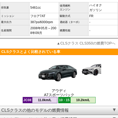
ハイオク
使用燃料
5461cc
排気量
エンジン
ガソリン
フロア7AT
FR
ミッション
駆動方式
387ps/6000rpm
-
最大出力
過給器（ターボ）
2008年05月～200
-
生産期間
燃費性能
8年09月
▲CLSクラス CLS350の燃費TOPへ
CLSクラスとよく比較されている車
アウディ
A7スポーツバック
JC08
11.0km/L
10・15
10.2km/L
CLSクラスの他のモデルの燃費情報