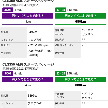
CLS350 AMGスポーツパッケージ
新車時価格
1011.4
万円(税込)
JC08
-km/L
10・15
8.5km/L
満タンでどこまで走る？
満タンでどこまで走る？
-km
680km
ハイオク
使用燃料
3497cc
排気量
エンジン
ガソリン
フロア7AT
FR
ミッション
駆動方式
272ps/6000rpm
-
最大出力
過給器（ターボ）
2008年05月～200
-
生産期間
燃費性能
8年09月
CLS350 AMGスポーツパッケージ
新車時価格
1011.4
万円(税込)
JC08
-km/L
10・15
8.5km/L
満タンでどこまで走る？
満タンでどこまで走る？
-km
680km
ハイオク
使用燃料
3497cc
排気量
エンジン
ガソリン
フロア7AT
FR
ミッション
駆動方式