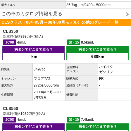
35.7kg・m/2400～5000rpm
最大トルク
この車のカタログ情報を見る
CLSクラス（08年05月～08年09月モデル）の他のグレード一覧
CLS350
新車時価格
898
万円(税込)
JC08
-km/L
10・15
8.5km/L
満タンでどこまで走る？
満タンでどこまで走る？
-km
680km
ハイオク
使用燃料
3497cc
排気量
エンジン
ガソリン
フロア7AT
FR
ミッション
駆動方式
272ps/6000rpm
-
最大出力
過給器（ターボ）
2008年05月～200
-
生産期間
燃費性能
8年09月
CLS550
新車時価格
1080
万円(税込)
JC08
-km/L
10・15
7.4km/L
満タンでどこまで走る？
満タンでどこまで走る？