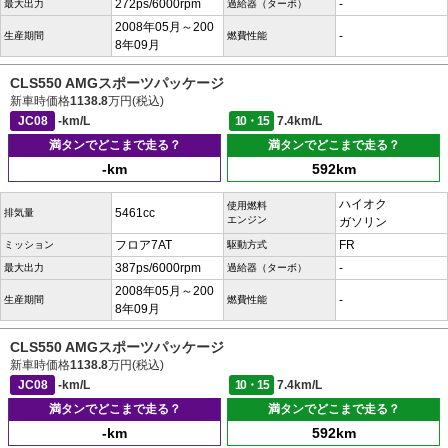
272ps/6000rpm
-
最大出力
過給器（ターボ）
2008年05月～200
-
生産期間
燃費性能
8年09月
CLS550 AMGスポーツパッケージ
新車時価格
1138.8
万円(税込)
JC08
-km/L
10・15
7.4km/L
満タンでどこまで走る？
満タンでどこまで走る？
-km
592km
ハイオク
使用燃料
5461cc
排気量
エンジン
ガソリン
フロア7AT
FR
ミッション
駆動方式
387ps/6000rpm
-
最大出力
過給器（ターボ）
2008年05月～200
-
生産期間
燃費性能
8年09月
CLS550 AMGスポーツパッケージ
新車時価格
1138.8
万円(税込)
JC08
-km/L
10・15
7.4km/L
満タンでどこまで走る？
満タンでどこまで走る？
-km
592km