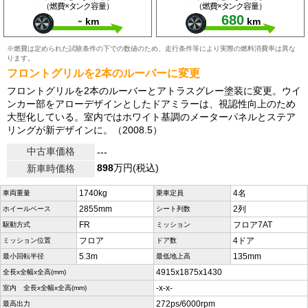
（燃費×タンク容量）
（燃費×タンク容量）
-
680
km
km
※燃費は定められた試験条件の下での数値のため、走行条件等により実際の燃料消費率は異な
ります。
フロントグリルを2本のルーバーに変更
フロントグリルを2本のルーバーとアトラスグレー塗装に変更。ウイ
ンカー部をアローデザインとしたドアミラーは、視認性向上のため
大型化している。室内ではホワイト基調のメーターパネルとステア
リングが新デザインに。（2008.5）
中古車価格
---
898
万円(税込)
新車時価格
1740kg
4名
車両重量
乗車定員
2855mm
2列
ホイールベース
シート列数
FR
フロア7AT
駆動方式
ミッション
フロア
4ドア
ミッション位置
ドア数
5.3m
135mm
最小回転半径
最低地上高
4915x1875x1430
全長x全幅x全高(mm)
-x-x-
室内 全長x全幅x全高(mm)
272ps/6000rpm
最高出力