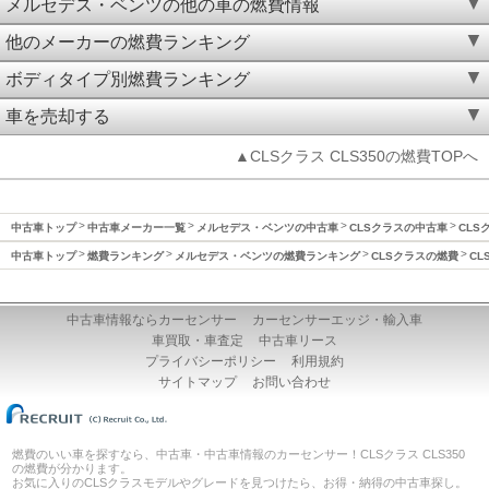
メルセデス・ベンツの他の車の燃費情報
他のメーカーの燃費ランキング
ボディタイプ別燃費ランキング
車を売却する
▲CLSクラス CLS350の燃費TOPへ
中古車トップ
中古車メーカー一覧
メルセデス・ベンツの中古車
CLSクラスの中古車
CLS
中古車トップ
燃費ランキング
メルセデス・ベンツの燃費ランキング
CLSクラスの燃費
CL
中古車情報ならカーセンサー
カーセンサーエッジ・輸入車
車買取・車査定
中古車リース
プライバシーポリシー
利用規約
サイトマップ
お問い合わせ
燃費のいい車を探すなら、中古車・中古車情報のカーセンサー！CLSクラス CLS350
の燃費が分かります。
お気に入りのCLSクラスモデルやグレードを見つけたら、お得・納得の中古車探し。