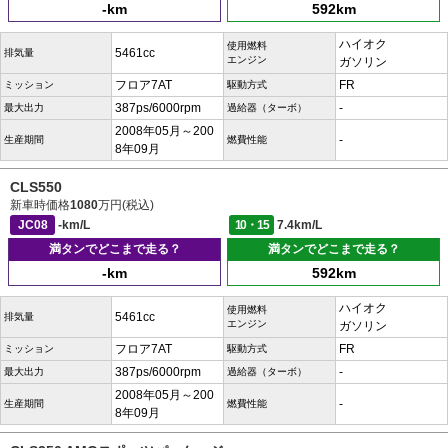
-km
592km
ハイオク
使用燃料
5461cc
排気量
エンジン
ガソリン
フロア7AT
FR
ミッション
駆動方式
387ps/6000rpm
-
最大出力
過給器（ターボ）
2008年05月～200
-
生産期間
燃費性能
8年09月
CLS550
新車時価格
1080
万円(税込)
JC08
-km/L
10・15
7.4km/L
満タンでどこまで走る？
満タンでどこまで走る？
-km
592km
ハイオク
使用燃料
5461cc
排気量
エンジン
ガソリン
フロア7AT
FR
ミッション
駆動方式
387ps/6000rpm
-
最大出力
過給器（ターボ）
2008年05月～200
-
生産期間
燃費性能
8年09月