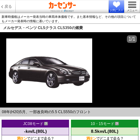
戻る
お気に入り
メニュー
新車時価格はメーカー発表当時の車両本体価格です。また基本情報など、その他の項目について
もメーカー発表時の情報に基いています。
メルセデス・ベンツ CLSクラス CLS350の燃費
1/1
08年(H20)5月、一部改良時の5.5 CLS550のフロント
JC08モード
10・15モード
-km/L(80L)
8.5km/L(80L)
満タン
でどこまで走る？
満タン
でどこまで走る？