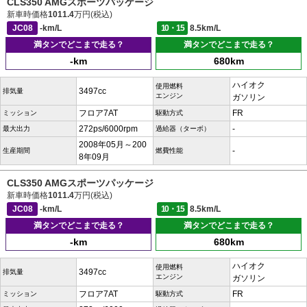
CLS350 AMGスポーツパッケージ
新車時価格
1011.4
万円(税込)
JC08
-km/L
10・15
8.5km/L
満タンでどこまで走る？
満タンでどこまで走る？
-km
680km
ハイオク
使用燃料
3497cc
排気量
エンジン
ガソリン
フロア7AT
FR
ミッション
駆動方式
272ps/6000rpm
-
最大出力
過給器（ターボ）
2008年05月～200
-
生産期間
燃費性能
8年09月
CLS350 AMGスポーツパッケージ
新車時価格
1011.4
万円(税込)
JC08
-km/L
10・15
8.5km/L
満タンでどこまで走る？
満タンでどこまで走る？
-km
680km
ハイオク
使用燃料
3497cc
排気量
エンジン
ガソリン
フロア7AT
FR
ミッション
駆動方式