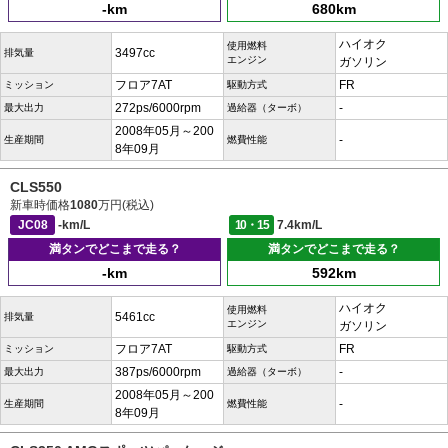
-km
680km
ハイオク
使用燃料
3497cc
排気量
エンジン
ガソリン
フロア7AT
FR
ミッション
駆動方式
272ps/6000rpm
-
最大出力
過給器（ターボ）
2008年05月～200
-
生産期間
燃費性能
8年09月
CLS550
新車時価格
1080
万円(税込)
JC08
-km/L
10・15
7.4km/L
満タンでどこまで走る？
満タンでどこまで走る？
-km
592km
ハイオク
使用燃料
5461cc
排気量
エンジン
ガソリン
フロア7AT
FR
ミッション
駆動方式
387ps/6000rpm
-
最大出力
過給器（ターボ）
2008年05月～200
-
生産期間
燃費性能
8年09月