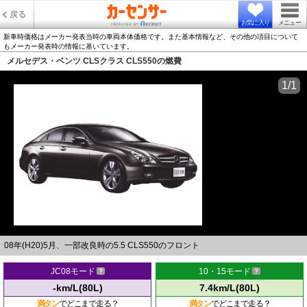
戻る
お気に入り
メニュー
新車時価格はメーカー発表当時の車両本体価格です。また基本情報など、その他の項目について
もメーカー発表時の情報に基いています。
メルセデス・ベンツ CLSクラス CLS550の燃費
1/1
08年(H20)5月、一部改良時の5.5 CLS550のフロント
JC08モード
10・15モード
-km/L(80L)
7.4km/L(80L)
満タン
でどこまで走る？
満タン
でどこまで走る？