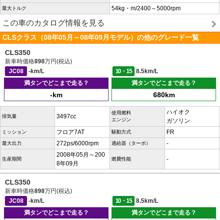
54kg・m/2400～5000rpm
最大トルク
この車のカタログ情報を見る
CLSクラス（08年05月～08年09月モデル）の他のグレード一覧
CLS350
新車時価格
898
万円(税込)
JC08
-km/L
10・15
8.5km/L
満タンでどこまで走る？
満タンでどこまで走る？
-km
680km
ハイオク
使用燃料
3497cc
排気量
エンジン
ガソリン
フロア7AT
FR
ミッション
駆動方式
272ps/6000rpm
-
最大出力
過給器（ターボ）
2008年05月～200
-
生産期間
燃費性能
8年09月
CLS350
新車時価格
898
万円(税込)
JC08
-km/L
10・15
8.5km/L
満タンでどこまで走る？
満タンでどこまで走る？