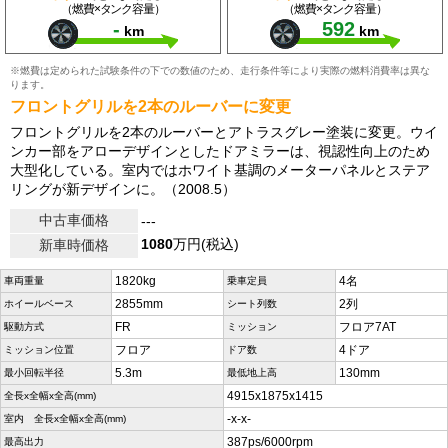
（燃費×タンク容量）
（燃費×タンク容量）
-
592
km
km
※燃費は定められた試験条件の下での数値のため、走行条件等により実際の燃料消費率は異な
ります。
フロントグリルを2本のルーバーに変更
フロントグリルを2本のルーバーとアトラスグレー塗装に変更。ウイ
ンカー部をアローデザインとしたドアミラーは、視認性向上のため
大型化している。室内ではホワイト基調のメーターパネルとステア
リングが新デザインに。（2008.5）
中古車価格
---
1080
万円(税込)
新車時価格
1820kg
4名
車両重量
乗車定員
2855mm
2列
ホイールベース
シート列数
FR
フロア7AT
駆動方式
ミッション
フロア
4ドア
ミッション位置
ドア数
5.3m
130mm
最小回転半径
最低地上高
4915x1875x1415
全長x全幅x全高(mm)
-x-x-
室内 全長x全幅x全高(mm)
387ps/6000rpm
最高出力