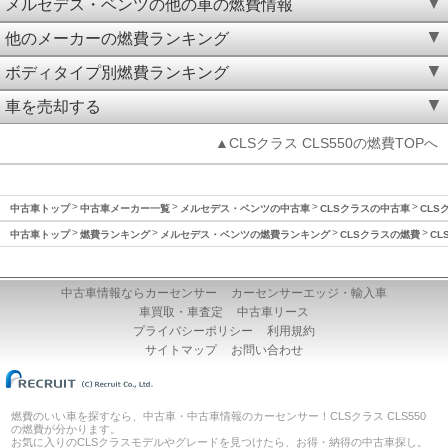
メルセデス・ベンツの他の車の燃費情報
他のメーカーの燃費ランキング
ボディタイプ別燃費ランキング
車を売却する
▲CLSクラス CLS550の燃費TOPへ
中古車トップ
中古車メーカー一覧
メルセデス・ベンツの中古車
CLSクラスの中古車
CLS
中古車トップ
燃費ランキング
メルセデス・ベンツの燃費ランキング
CLSクラスの燃費
CL
中古車情報ならカーセンサー
カーセンサーエッジ・輸入車
車買取・車査定
中古車リース
プライバシーポリシー
利用規約
サイトマップ
お問い合わせ
燃費のいい車を探すなら、中古車・中古車情報のカーセンサー！CLSクラス CLS550
の燃費が分かります。
お気に入りのCLSクラスモデルやグレードを見つけたら、お得・納得の中古車探し。