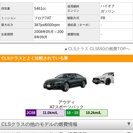
ハイオク
使用燃料
5461cc
排気量
エンジン
ガソリン
フロア7AT
FR
ミッション
駆動方式
387ps/6000rpm
-
最大出力
過給器（ターボ）
2008年05月～200
-
生産期間
燃費性能
8年09月
▲CLSクラス CLS550の燃費TOPへ
CLSクラスとよく比較されている車
アウディ
A7スポーツバック
JC08
11.0km/L
10・15
10.2km/L
CLSクラスの他のモデルの燃費情報