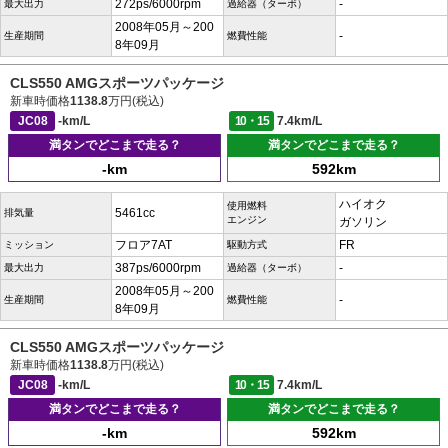
272ps/6000rpm
-
最大出力
過給器（ターボ）
2008年05月～200
-
生産期間
燃費性能
8年09月
CLS550 AMGスポーツパッケージ
新車時価格
1138.8
万円(税込)
JC08
-km/L
10・15
7.4km/L
満タンでどこまで走る？
満タンでどこまで走る？
-km
592km
ハイオク
使用燃料
5461cc
排気量
エンジン
ガソリン
フロア7AT
FR
ミッション
駆動方式
387ps/6000rpm
-
最大出力
過給器（ターボ）
2008年05月～200
-
生産期間
燃費性能
8年09月
CLS550 AMGスポーツパッケージ
新車時価格
1138.8
万円(税込)
JC08
-km/L
10・15
7.4km/L
満タンでどこまで走る？
満タンでどこまで走る？
-km
592km