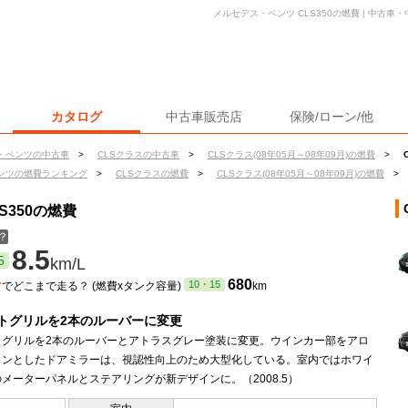
メルセデス・ベンツ CLS350の燃費 | 中古
カタログ
中古車販売店
保険/ローン/他
・ベンツの中古車
>
CLSクラスの中古車
>
CLSクラス(08年05月～08年09月)の燃費
>
ンツの燃費ランキング
>
CLSクラスの燃費
>
CLSクラス(08年05月～08年09月)の燃費
>
S350の燃費
？
8.5
5
km/L
ン
680
10・15
でどこまで走る？ (燃費xタンク容量)
km
トグリルを2本のルーバーに変更
トグリルを2本のルーバーとアトラスグレー塗装に変更。ウインカー部をアロ
インとしたドアミラーは、視認性向上のため大型化している。室内ではホワイ
メーターパネルとステアリングが新デザインに。（2008.5）