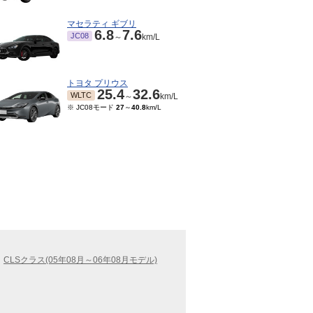
マセラティ ギブリ
6.8
7.6
JC08
～
km/L
トヨタ プリウス
25.4
32.6
WLTC
～
km/L
※ JC08モード
27
～
40.8
km/L
CLSクラス(05年08月～06年08月モデル)