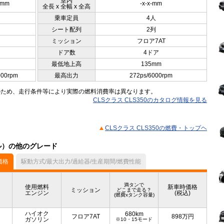
室内
0mm
-x-x-mm
全長 x 全幅 x 全高
乗車定員
4人
シート配列
2列
ミッション
フロア7AT
ドア数
4ドア
最低地上高
135mm
000rpm
最高出力
272ps/6000rpm
のため、走行条件等により実際の燃料消費率は異なります。
CLSクラス CLS350のカタログ情報を見る
CLSクラス CLS350の燃費・トップヘ
デル）の他のグレード
価格
駆動方式/最大出力/過給器/生産期間/燃費性能
満タンで
使用燃料
新車時価格
ミッション
どこまで走る？
エンジン
(税込)
(燃費xタンク容量)
ハイオク
680km
フロア7AT
898
万円
ガソリン
※10・15モード