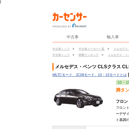
{
中古車
輸入車
中古車トップ
>
中古車メーカー一覧
>
メルセデス
中古車トップ
>
燃費ランキング
>
メルセデス・ベ
メルセデス・ベンツ CLSクラス CL
WLTCモード、JC08モード、10・15モードとは
10・1
満タ
フロン
フロン
ーデザ
ト基調の