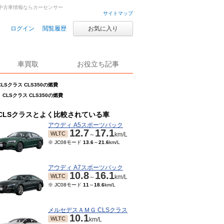
車・中古車情報ならカーセンサー
サイトマップ
ログイン
閲覧履歴
お気に入り
車買取
お役立ち記事
CLSクラス CLS350の燃費
CLSクラス CLS350の燃費
CLSクラスとよく比較されている車
アウディ A5スポーツバック
12.7
17.1
WLTC
～
km/L
※ JC08モード
13.6
～
21.6
km/L
アウディ A7スポーツバック
10.8
16.1
WLTC
～
km/L
※ JC08モード
11
～
18.6
km/L
メルセデスＡＭＧ CLSクラス
10.1
WLTC
km/L