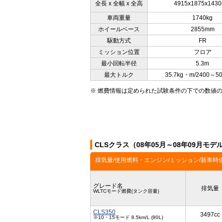
全長 x 全幅 x 全高
4915x1875x143
車両重量
1740kg
ホイールベース
2855mm
駆動方式
FR
ミッション位置
フロア
最小回転半径
5.3m
最大トルク
35.7kg・m/2400～5
※ 燃費情報は定められた試験条件の下での数値
CLSクラス（08年05月～08年09月モ
排気量/使用燃料・エンジン/ミッション/新車時
グレード名
排気量
WLTCモード燃費(タンク容量)
CLS350
3497cc
※10・15モード 8.5km/L (80L)