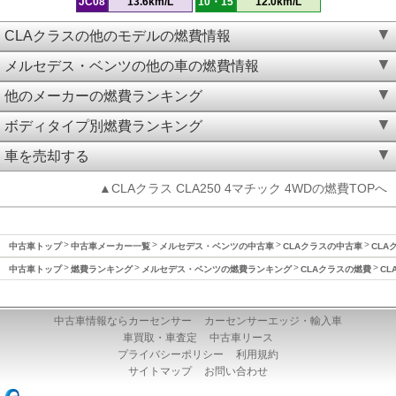
JC08
13.6km/L
10・15
12.0km/L
CLAクラスの他のモデルの燃費情報
メルセデス・ベンツの他の車の燃費情報
他のメーカーの燃費ランキング
ボディタイプ別燃費ランキング
車を売却する
▲CLAクラス CLA250 4マチック 4WDの燃費TOPへ
中古車トップ
中古車メーカー一覧
メルセデス・ベンツの中古車
CLAクラスの中古車
CLA
中古車トップ
燃費ランキング
メルセデス・ベンツの燃費ランキング
CLAクラスの燃費
CL
中古車情報ならカーセンサー
カーセンサーエッジ・輸入車
車買取・車査定
中古車リース
プライバシーポリシー
利用規約
サイトマップ
お問い合わせ