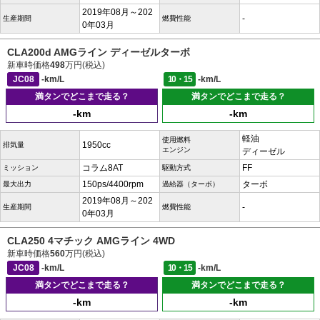
2019年08月～202
-
生産期間
燃費性能
0年03月
CLA200d AMGライン ディーゼルターボ
新車時価格
498
万円(税込)
JC08
-km/L
10・15
-km/L
満タンでどこまで走る？
満タンでどこまで走る？
-km
-km
軽油
使用燃料
1950cc
排気量
エンジン
ディーゼル
コラム8AT
FF
ミッション
駆動方式
150ps/4400rpm
ターボ
最大出力
過給器（ターボ）
2019年08月～202
-
生産期間
燃費性能
0年03月
CLA250 4マチック AMGライン 4WD
新車時価格
560
万円(税込)
JC08
-km/L
10・15
-km/L
満タンでどこまで走る？
満タンでどこまで走る？
-km
-km