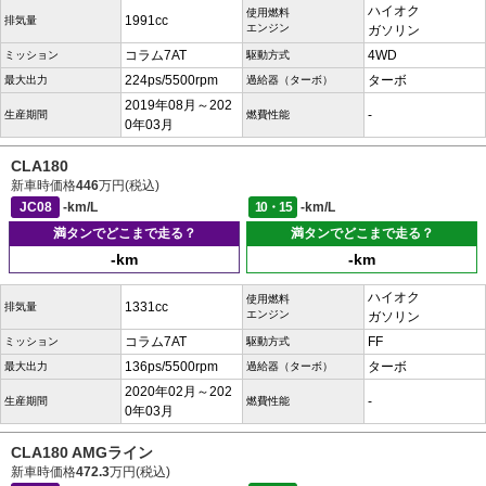
ハイオク
使用燃料
1991cc
排気量
エンジン
ガソリン
コラム7AT
4WD
ミッション
駆動方式
224ps/5500rpm
ターボ
最大出力
過給器（ターボ）
2019年08月～202
-
生産期間
燃費性能
0年03月
CLA180
新車時価格
446
万円(税込)
JC08
-km/L
10・15
-km/L
満タンでどこまで走る？
満タンでどこまで走る？
-km
-km
ハイオク
使用燃料
1331cc
排気量
エンジン
ガソリン
コラム7AT
FF
ミッション
駆動方式
136ps/5500rpm
ターボ
最大出力
過給器（ターボ）
2020年02月～202
-
生産期間
燃費性能
0年03月
CLA180 AMGライン
新車時価格
472.3
万円(税込)