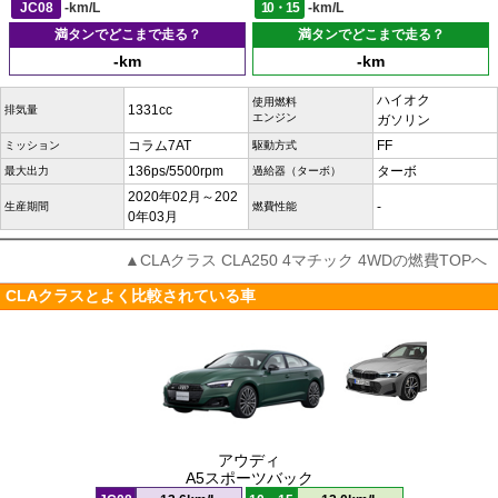
JC08
-km/L
10・15
-km/L
満タンでどこまで走る？
満タンでどこまで走る？
-km
-km
ハイオク
使用燃料
1331cc
排気量
エンジン
ガソリン
コラム7AT
FF
ミッション
駆動方式
136ps/5500rpm
ターボ
最大出力
過給器（ターボ）
2020年02月～202
-
生産期間
燃費性能
0年03月
▲CLAクラス CLA250 4マチック 4WDの燃費TOPへ
CLAクラスとよく比較されている車
アウディ
A5スポーツバック