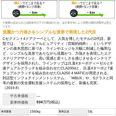
満タン
でどこまで走る？
満タン
でどこまで走る？
（燃費×タンク容量）
（燃費×タンク容量）
-
-
km
km
※燃費は定められた試験条件の下での数値のため、走行条件等により実際の燃料消費率は異な
ります。
流麗かつ力強さをシンプルな造形で表現した2代目
Cセグメント4ドアクーペとして、人気を博したモデルの2代目。新
型では、「センシュアルピュアリティ（官能的純粋）」というデザ
インの基本思想に基づき、ラインやエッジを大幅に削減した輪郭な
ど、シンプルな造形でありながら流麗かつ、力強さを表現したエク
ステリアデザインと、高い質感と若々しさを感じさせるインテリア
デザインを採用された。ラインナップは2L直4ターボディーゼルと8
速デュアルクラッチを組み合わせたCLA200dと、2L直4ターボと7速
デュアルクラッチを組み合わせたCLA250 4 MATICが用意される。
対話型インフォテインメントシステム、「MBUX」や、Sクラスと同
等の最新の安全運転支援システムの採用など、装備も充実。
（2019.8）
中古車価格
---
534
万円(税込)
新車時価格
1560kg
5名
車両重量
乗車定員