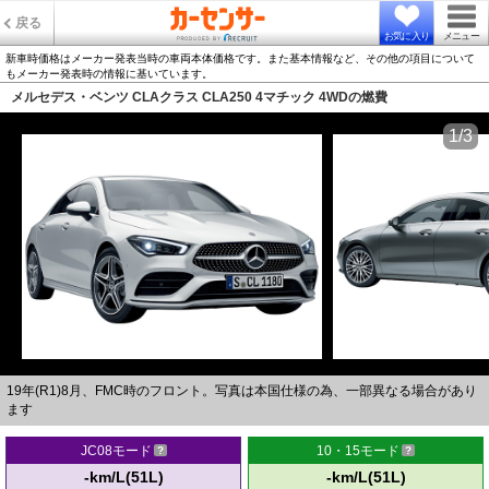
戻る
お気に入り
メニュー
新車時価格はメーカー発表当時の車両本体価格です。また基本情報など、その他の項目について
もメーカー発表時の情報に基いています。
メルセデス・ベンツ CLAクラス CLA250 4マチック 4WDの燃費
1/3
19年(R1)8月、FMC時のフロント。写真は本国仕様の為、一部異なる場合があり
ます
JC08モード
10・15モード
-km/L(51L)
-km/L(51L)