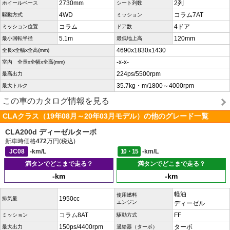
2730mm
2列
ホイールベース
シート列数
4WD
コラム7AT
駆動方式
ミッション
コラム
4ドア
ミッション位置
ドア数
5.1m
120mm
最小回転半径
最低地上高
4690x1830x1430
全長x全幅x全高(mm)
-x-x-
室内 全長x全幅x全高(mm)
224ps/5500rpm
最高出力
35.7kg・m/1800～4000rpm
最大トルク
この車のカタログ情報を見る
CLAクラス（19年08月～20年03月モデル）の他のグレード一覧
CLA200d ディーゼルターボ
新車時価格
472
万円(税込)
JC08
-km/L
10・15
-km/L
満タンでどこまで走る？
満タンでどこまで走る？
-km
-km
軽油
使用燃料
1950cc
排気量
エンジン
ディーゼル
コラム8AT
FF
ミッション
駆動方式
150ps/4400rpm
ターボ
最大出力
過給器（ターボ）