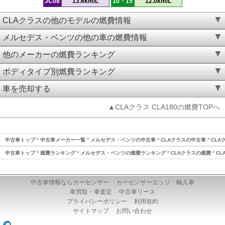
JC08
13.6km/L
10・15
12.0km/L
CLAクラスの他のモデルの燃費情報
メルセデス・ベンツの他の車の燃費情報
他のメーカーの燃費ランキング
ボディタイプ別燃費ランキング
車を売却する
▲CLAクラス CLA180の燃費TOPへ
中古車トップ
中古車メーカー一覧
メルセデス・ベンツの中古車
CLAクラスの中古車
CLA
中古車トップ
燃費ランキング
メルセデス・ベンツの燃費ランキング
CLAクラスの燃費
CL
中古車情報ならカーセンサー
カーセンサーエッジ・輸入車
車買取・車査定
中古車リース
プライバシーポリシー
利用規約
サイトマップ
お問い合わせ