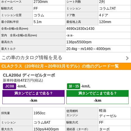
2730mm
2列
ホイールベース
シート列数
FF
コラム7AT
駆動方式
ミッション
コラム
4ドア
ミッション位置
ドア数
5.1m
120mm
最小回転半径
最低地上高
4690x1830x1430
全長x全幅x全高(mm)
-x-x-
室内 全長x全幅x全高(mm)
136ps/5500rpm
最高出力
20.4kg・m/1460～4000rpm
最大トルク
この車のカタログ情報を見る
CLAクラス（20年02月～20年03月モデル）の他のグレード一覧
CLA200d ディーゼルターボ
新車時価格
472
万円(税込)
JC08
-km/L
10・15
-km/L
満タンでどこまで走る？
満タンでどこまで走る？
-km
-km
軽油
使用燃料
1950cc
排気量
エンジン
ディーゼル
コラム8AT
FF
ミッション
駆動方式
150ps/4400rpm
ターボ
最大出力
過給器（ターボ）