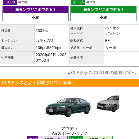
JC08
-km/L
10・15
-km/L
満タンでどこまで走る？
満タンでどこまで走る？
-km
-km
ハイオク
使用燃料
1331cc
排気量
エンジン
ガソリン
コラム7AT
FF
ミッション
駆動方式
136ps/5500rpm
ターボ
最大出力
過給器（ターボ）
2020年02月～202
-
生産期間
燃費性能
0年03月
▲CLAクラス CLA180の燃費TOPへ
CLAクラスとよく比較されている車
アウディ
A5スポーツバック