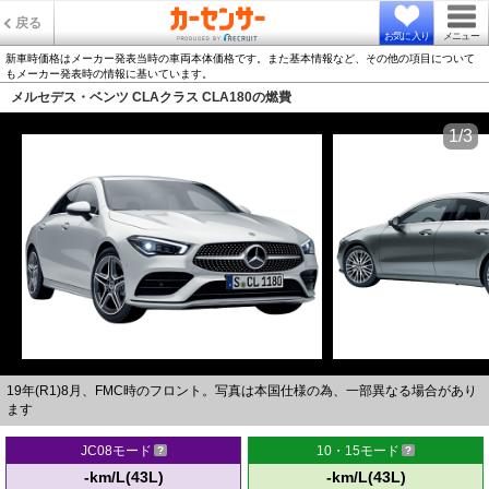
戻る
お気に入り
メニュー
新車時価格はメーカー発表当時の車両本体価格です。また基本情報など、その他の項目について
もメーカー発表時の情報に基いています。
メルセデス・ベンツ CLAクラス CLA180の燃費
1/3
19年(R1)8月、FMC時のフロント。写真は本国仕様の為、一部異なる場合があり
ます
JC08モード
10・15モード
-km/L(43L)
-km/L(43L)