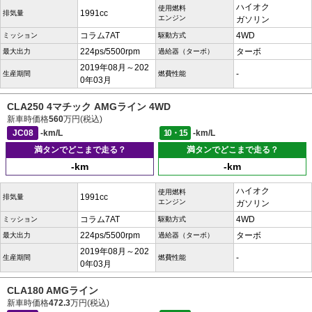
ハイオク
使用燃料
1991cc
排気量
エンジン
ガソリン
コラム7AT
4WD
ミッション
駆動方式
224ps/5500rpm
ターボ
最大出力
過給器（ターボ）
2019年08月～202
-
生産期間
燃費性能
0年03月
CLA250 4マチック AMGライン 4WD
新車時価格
560
万円(税込)
JC08
-km/L
10・15
-km/L
満タンでどこまで走る？
満タンでどこまで走る？
-km
-km
ハイオク
使用燃料
1991cc
排気量
エンジン
ガソリン
コラム7AT
4WD
ミッション
駆動方式
224ps/5500rpm
ターボ
最大出力
過給器（ターボ）
2019年08月～202
-
生産期間
燃費性能
0年03月
CLA180 AMGライン
新車時価格
472.3
万円(税込)