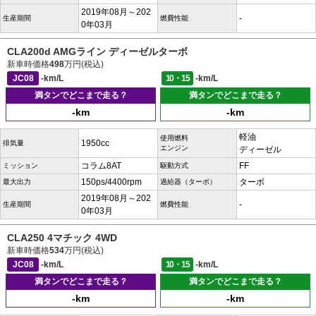
2019年08月～202
-
生産期間
燃費性能
0年03月
CLA200d AMGライン ディーゼルターボ
新車時価格
498
万円(税込)
JC08
-km/L
10・15
-km/L
満タンでどこまで走る？
満タンでどこまで走る？
-km
-km
軽油
使用燃料
1950cc
排気量
エンジン
ディーゼル
コラム8AT
FF
ミッション
駆動方式
150ps/4400rpm
ターボ
最大出力
過給器（ターボ）
2019年08月～202
-
生産期間
燃費性能
0年03月
CLA250 4マチック 4WD
新車時価格
534
万円(税込)
JC08
-km/L
10・15
-km/L
満タンでどこまで走る？
満タンでどこまで走る？
-km
-km