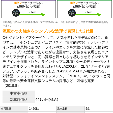
満タン
でどこまで走る？
満タン
でどこまで走る？
（燃費×タンク容量）
（燃費×タンク容量）
-
-
km
km
※燃費は定められた試験条件の下での数値のため、走行条件等により実際の燃料消費率は異な
ります。
流麗かつ力強さをシンプルな造形で表現した2代目
Cセグメント4ドアクーペとして、人気を博したモデルの2代目。新
型では、「センシュアルピュアリティ（官能的純粋）」というデザ
インの基本思想に基づき、ラインやエッジを大幅に削減した輪郭な
ど、シンプルな造形でありながら流麗かつ、力強さを表現したエク
ステリアデザインと、高い質感と若々しさを感じさせるインテリア
デザインを採用された。ラインナップは2L直4ターボディーゼルと8
速デュアルクラッチを組み合わせたCLA200dと、2L直4ターボと7速
デュアルクラッチを組み合わせたCLA250 4 MATICが用意される。
対話型インフォテインメントシステム、「MBUX」や、Sクラスと同
等の最新の安全運転支援システムの採用など、装備も充実。
（2019.8）
中古車価格
---
446
万円(税込)
新車時価格
1420kg
5名
車両重量
乗車定員