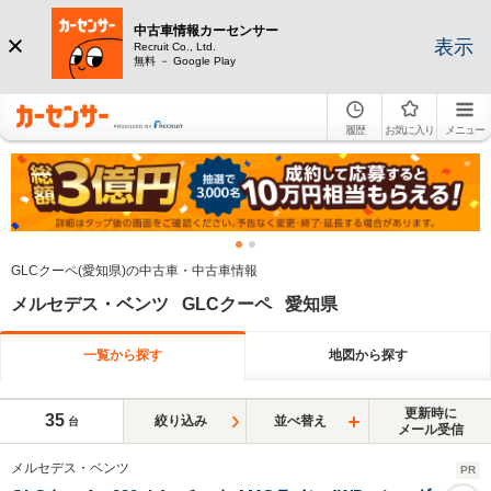
中古車情報カーセンサー
表示
Recruit Co., Ltd.
無料 － Google Play
履歴
お気に入り
メニュー
GLCクーペ(愛知県)の中古車・中古車情報
メルセデス・ベンツ GLCクーペ 愛知県
一覧から探す
地図から探す
更新時に
35
絞り込み
並べ替え
台
メール受信
メルセデス・ベンツ
PR