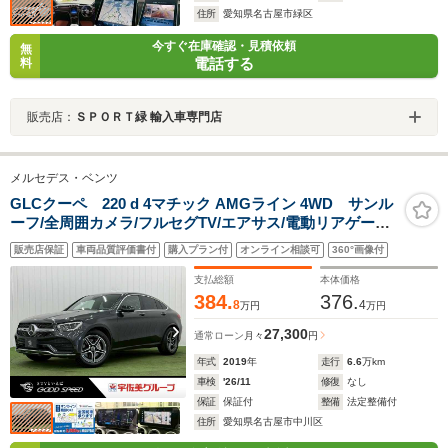
住所
愛知県名古屋市緑区
今すぐ在庫確認・見積依頼
無
電話する
料
販売店：
ＳＰＯＲＴ緑 輸入車専門店
メルセデス・ベンツ
GLCクーペ 220 d 4マチック AMGライン 4WD サンル
ーフ/全周囲カメラ/フルセグTV/エアサス/電動リアゲート/
レーダークルーズ/ブラインドスポット/ワイヤレス充電/ド
販売店保証
車両品質評価書付
購入プラン付
オンライン相談可
360°画像付
ライブレコーダー/クリアランスソナー/アイドリングスト
ップ/パドルシフト/純正アルミ/
支払総額
本体価格
384.
376.
8
4
万円
万円
27,300
通常ローン
月々
円
年式
2019
年
走行
6.6
万km
車検
'26/11
修復
なし
保証
保証付
整備
法定整備付
住所
愛知県名古屋市中川区