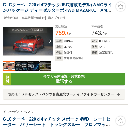
GLCクーペ 220 d 4マチック(ISG搭載モデル) AMGライ
ンパッケージ ディーゼルターボ 4WD MP202401 AMG
ラインパッケージ AMGレザーエクスクルーシブパッケ
販売店保証
車両品質評価書付
購入プラン付
ージ ドライバーズパッケージ Burmesterサラウンド
サウンドシステム パノラミックスライディングルー
支払総額
本体価格
フ ETC
759.
743.
8
9
万円
万円
年式
2024
年
走行
0.9
万km
車検
'27/06
修復
なし
保証
保証付
整備
法定整備付
住所
愛知県尾張旭市
今すぐ在庫確認・見積依頼
無
電話する
料
販売店：
メルセデス・ベンツ名古屋北サーティファイドカーセンター
メルセデス・ベンツ
GLCクーペ 220 d 4マチック スポーツ 4WD シートヒ
ーター パワーシート トランクスルー フロアマッ