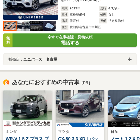
通常ローン
月々
円
年式
2019
年
走行
6.3
万km
車検
車検整備付
修復
なし
保証
保証付
整備
法定整備付
住所
愛知県名古屋市中川区
今すぐ在庫確認・見積依頼
無
電話する
料
販売店：
ユニバース 名古屋
あなたにおすすめの中古車
［PR］
ホンダ
マツダ
日産
WR-V 1.5 Z プラス ブ
CX-80 3.3 XD Lパッ
ノート 1.2 X D