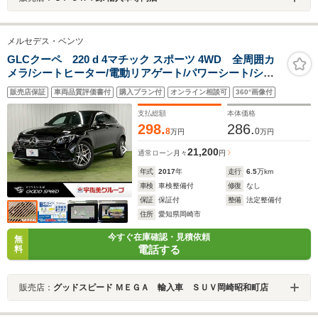
メルセデス・ベンツ
GLCクーペ 220 d 4マチック スポーツ 4WD 全周囲カ
メラ/シートヒーター/電動リアゲート/パワーシート/シー
トメモリー/ブラインドスポットモニター/レーンキープア
販売店保証
車両品質評価書付
購入プラン付
オンライン相談可
360°画像付
シスト/クリアランスソナー/アダプティブクルーズコント
ロール/LEDヘッドライト/ETC車載器
支払総額
本体価格
298.
286.
8
0
万円
万円
21,200
通常ローン
月々
円
年式
2017
年
走行
6.5
万km
車検
車検整備付
修復
なし
保証
保証付
整備
法定整備付
住所
愛知県岡崎市
今すぐ在庫確認・見積依頼
無
電話する
料
販売店：
グッドスピード ＭＥＧＡ 輸入車 ＳＵＶ岡崎昭和町店