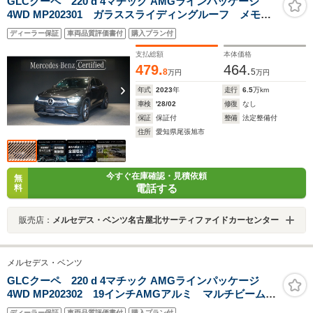
GLCクーペ 220 d 4マチック AMGラインパッケージ
4WD MP202301 ガラススライディングルーフ メモリ
ー付きパワーシート シートヒーター 360°カメラ
ディーラー保証
車両品質評価書付
購入プラン付
Apple Car Play マルチビームLEDヘッドライト
AIR BODY CONTROLサスペンション
支払総額
本体価格
479.
464.
8
5
万円
万円
年式
2023
年
走行
6.5
万km
車検
'28/02
修復
なし
保証
保証付
整備
法定整備付
住所
愛知県尾張旭市
今すぐ在庫確認・見積依頼
無
電話する
料
販売店：
メルセデス・ベンツ名古屋北サーティファイドカーセンター
メルセデス・ベンツ
GLCクーペ 220 d 4マチック AMGラインパッケージ
4WD MP202302 19インチAMGアルミ マルチビーム
LEDヘッドライト ガラススライディングルーフ レザ
ディーラー保証
車両品質評価書付
購入プラン付