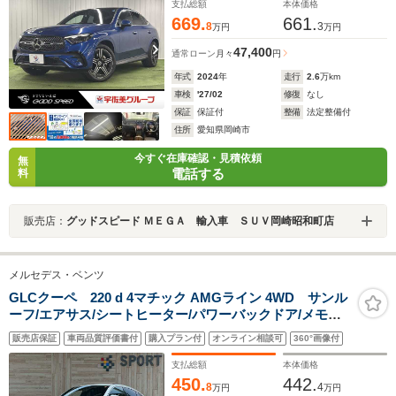
モニター/シートヒーター/ヘッドアップディスプレイ/パド
支払総額
本体価格
ルシフト/メモリーシート/クリアランスソ
669.
661.
8
3
万円
万円
47,400
通常ローン
月々
円
年式
2024
年
走行
2.6
万km
車検
'27/02
修復
なし
保証
保証付
整備
法定整備付
住所
愛知県岡崎市
今すぐ在庫確認・見積依頼
無
電話する
料
販売店：
グッドスピード ＭＥＧＡ 輸入車 ＳＵＶ岡崎昭和町店
メルセデス・ベンツ
GLCクーペ 220 d 4マチック AMGライン 4WD サンル
ーフ/エアサス/シートヒーター/パワーバックドア/メモリ
ー付きパワーシート/アダプティブクルーズコントロール/
販売店保証
車両品質評価書付
購入プラン付
オンライン相談可
360°画像付
ブラインドスポットモニター/フルセグTV/全方位カメラ/
ワイヤレス充電/ETC車載器/LEDヘッド
支払総額
本体価格
450.
442.
8
4
万円
万円