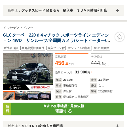
販売店：
グッドスピード ＭＥＧＡ 輸入車 ＳＵＶ岡崎昭和町店
メルセデス・ベンツ
GLCクーペ 220 d 4マチック スポーツライン エディシ
ョン 4WD サンルーフ/全周囲カメラ/シートヒーター/電
動リアゲート/ブラインドスポットモニター/メモリー付パ
販売店保証
車両品質評価書付
購入プラン付
オンライン相談可
360°画像付
ワーシート/ワイヤレス充電/アクティブクルーズコントロ
ール/12.3インチコックピットディスプレイ
支払総額
本体価格
456.
444.
8
6
万円
万円
31,900
通常ローン
月々
円
年式
2021
年
走行
4.0
万km
車検
車検整備付
修復
なし
保証
保証付
整備
法定整備付
住所
愛知県名古屋市緑区
今すぐ在庫確認・見積依頼
無
電話する
料
販売店：
ＳＰＯＲＴ緑 輸入車専門店