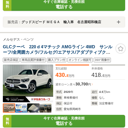
今すぐ在庫確認・見積依頼
無
電話する
料
販売店：
グッドスピード ＭＥＧＡ 輸入車 名古屋昭和橋店
メルセデス・ベンツ
GLCクーペ 220 d 4マチック AMGライン 4WD サンル
ーフ/全周囲カメラ/フルセグ/エアサス/アダプティブクル
ーズコントロール/ブラインドアシスト/パワーシート/シー
販売店保証
車両品質評価書付
購入プラン付
オンライン相談可
360°画像付
トヒーター/LEDヘッドライト/ETC車載機/アイドリングス
トップ/電動リアゲート
支払総額
本体価格
430.
418.
8
6
万円
万円
30,700
通常ローン
月々
円
年式
2020
年
走行
4.0
万km
車検
車検整備付
修復
なし
保証
保証付
整備
法定整備付
住所
愛知県岡崎市
今すぐ在庫確認・見積依頼
無
電話する
料