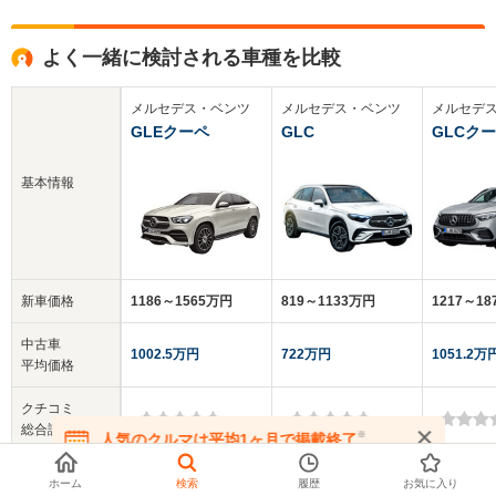
よく一緒に検討される車種を比較
メルセデス・ベンツ
メルセデス・ベンツ
メルセデ
GLEクーペ
GLC
GLCク
基本情報
新車価格
1186～1565万円
819～1133万円
1217～1
中古車
1002.5万円
722万円
1051.2万
平均価格
クチコミ
-
-
-
総合評価
※
人気のクルマは平均1ヶ月で掲載終了
在庫が無くなる前にお問い合わせください
乗車定員
5人
5人
5人
ホーム
検索
履歴
お気に入り