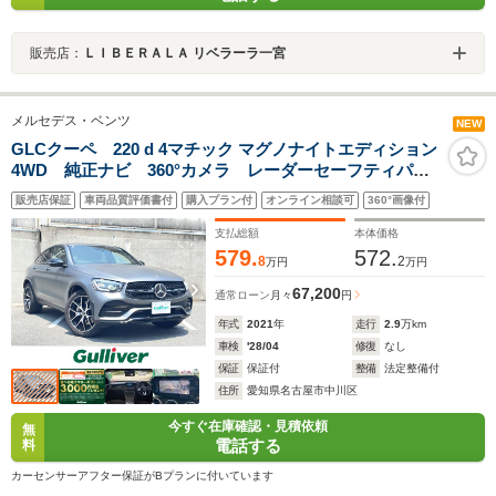
販売店：
ＬＩＢＥＲＡＬＡ リベラーラ一宮
メルセデス・ベンツ
NEW
GLCクーペ 220 d 4マチック マグノナイトエディション
4WD 純正ナビ 360°カメラ レーダーセーフティパッ
ケージ パークトロニック シートヒーター エアーシ
販売店保証
車両品質評価書付
購入プラン付
オンライン相談可
360°画像付
ート パワーシート パドルシフト パワーバックド
ア エアサス ETC2.0 スペアキー 取扱説明書 保証
支払総額
本体価格
579.
572.
8
2
万円
万円
67,200
通常ローン
月々
円
年式
2021
年
走行
2.9
万km
車検
'28/04
修復
なし
保証
保証付
整備
法定整備付
住所
愛知県名古屋市中川区
今すぐ在庫確認・見積依頼
無
電話する
料
カーセンサーアフター保証がBプランに付いています