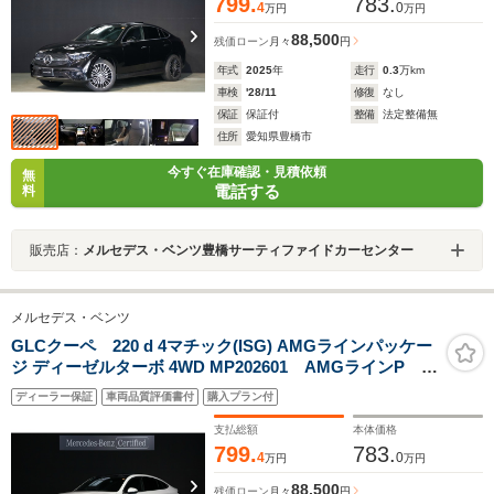
ンエクステリア
799.
783.
4
0
万円
万円
88,500
残価ローン
月々
円
年式
2025
年
走行
0.3
万km
車検
'28/11
修復
なし
保証
保証付
整備
法定整備無
住所
愛知県豊橋市
今すぐ在庫確認・見積依頼
無
電話する
料
販売店：
メルセデス・ベンツ豊橋サーティファイドカーセンター
メルセデス・ベンツ
GLCクーペ 220 d 4マチック(ISG) AMGラインパッケー
ジ ディーゼルターボ 4WD MP202601 AMGラインP パ
ノラミックS/R シートヒーター アンスラサイトライム
ディーラー保証
車両品質評価書付
購入プラン付
ウッドインテリアトリム 本革巻きスポーツステアリン
グ スポーティーエンジンサウンド スポーツシート
支払総額
本体価格
799.
783.
4
0
万円
万円
88,500
残価ローン
月々
円