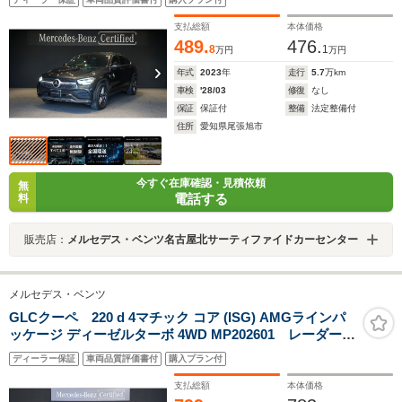
ーARTICO/DINAMICAシート ワイドホイルアーチ ア
ンビエントライト レーダーセーフティパッケージ
支払総額
本体価格
489.
476.
8
1
万円
万円
年式
2023
年
走行
5.7
万km
車検
'28/03
修復
なし
保証
保証付
整備
法定整備付
住所
愛知県尾張旭市
今すぐ在庫確認・見積依頼
無
電話する
料
販売店：
メルセデス・ベンツ名古屋北サーティファイドカーセンター
メルセデス・ベンツ
GLCクーペ 220 d 4マチック コア (ISG) AMGラインパ
ッケージ ディーゼルターボ 4WD MP202601 レーダーセ
ーフティP パノラミックS/R 本革巻きスポ―ツステアリン
ディーラー保証
車両品質評価書付
購入プラン付
グ ARTICOダッシュボード スポーティーエンジンサウ
ンド スポーツシートAMGラインインテリア AMGライ
支払総額
本体価格