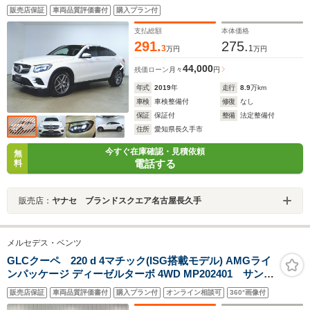
ト コネクテッド機能 ナビ CD ミュージックサーバ
販売店保証
車両品質評価書付
購入プラン付
ー 音楽プレーヤー接続 Bluetooth接続 TV DVD再
生 ETC LEDヘッドライト
支払総額
本体価格
291.
275.
3
1
万円
万円
44,000
残価ローン
月々
円
年式
2019
年
走行
8.9
万km
車検
車検整備付
修復
なし
保証
保証付
整備
法定整備付
住所
愛知県長久手市
今すぐ在庫確認・見積依頼
無
電話する
料
販売店：
ヤナセ ブランドスクエア名古屋長久手
メルセデス・ベンツ
GLCクーペ 220 d 4マチック(ISG搭載モデル) AMGライ
ンパッケージ ディーゼルターボ 4WD MP202401 サンル
ーフ/AppleCarplay/ブルメスターサウンド/全周囲カメラ/
販売店保証
車両品質評価書付
購入プラン付
オンライン相談可
360°画像付
アダプティブクルーズコントロール/ブラインドスポット