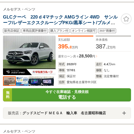
メルセデス・ベンツ
GLCクーペ 220 d 4マチック AMGライン 4WD サンル
ーフ/レザーエクスクルーシブPKG/黒革シート/ブルメス
ター/エアバランスPKG/シートベンチレーション/ヘッド
販売店保証
車両品質評価書付
購入プラン付
オンライン相談可
360°画像付
アップディスプレイ/AppleCarPlay/全周囲カメラ/ドライ
ブレコーダー/エアサス/レーダークルーズ/
支払総額
本体価格
395.
387.
8
2
万円
万円
28,500
通常ローン
月々
円
年式
2020
年
走行
4.4
万km
車検
'27/01
修復
なし
保証
保証付
整備
法定整備付
住所
愛知県名古屋市中川区
今すぐ在庫確認・見積依頼
無
電話する
料
販売店：
グッドスピード ＭＥＧＡ 輸入車 名古屋昭和橋店
メルセデス・ベンツ