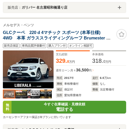
販売店：
ガリバー 名古屋昭和橋通り店
メルセデス・ベンツ
GLCクーペ 220 d 4マチック スポーツ (本革仕様)
4WD 本革 ガラススライディングルーフ Brumester エ
アバランスPKG レーダーセーフティPKG 純正19インチ
販売店保証
車両品質評価書付
購入プラン付
オンライン相談可
AW 純正ナビ フルセグTV Bluetooth 360度カメラ パドル
シフト パワーバックドア シートヒーター メモリーシー
支払総額
本体価格
ト
329.
318.
8
0
万円
万円
36,500
通常ローン
月々
円
年式
2017
年
走行
6.0
万km
車検
車検整備付
修復
なし
保証
保証付
整備
法定整備付
住所
愛知県豊橋市
今すぐ在庫確認・見積依頼
無
電話する
料
カーセンサーアフター保証がBプランに付いています