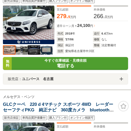
販売店保証
車両品質評価書付
購入プラン付
オンライン相談可
アップディスプレイ 電動リアゲート ハーフレザーシ
ート 禁煙 ETC
支払総額
本体価格
279.
266.
9
0
万円
万円
24,100
通常ローン
月々
円
年式
2018
年
走行
6.4
万km
車検
'27/06
修復
なし
保証
保証付
整備
法定整備付
住所
愛知県名古屋市中川区
今すぐ在庫確認・見積依頼
無
電話する
料
販売店：
ユニバース 名古屋
メルセデス・ベンツ
GLCクーペ 220 d 4マチック スポーツ 4WD レーダー
セーフティPKG 純正ナビ 360度カメラ bluetooth接
続 メモリ付きパワーシート シートヒーター ヘッド
販売店保証
車両品質評価書付
購入プラン付
オンライン相談可
アップディスプレイ 電動リアゲート ハーフレザーシ
ート 禁煙 ETC
支払総額
本体価格