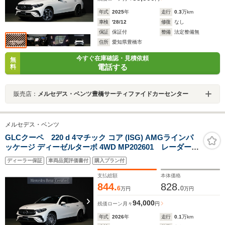
年式
2025
年
走行
0.3
万km
車検
'28/12
修復
なし
保証
保証付
整備
法定整備無
住所
愛知県豊橋市
今すぐ在庫確認・見積依頼
無
電話する
料
販売店：
メルセデス・ベンツ豊橋サーティファイドカーセンター
メルセデス・ベンツ
GLCクーペ 220 d 4マチック コア (ISG) AMGラインパ
ッケージ ディーゼルターボ 4WD MP202601 レーダーセ
ーフティP パノラミックS/R アダプティブハイビーム
ディーラー保証
車両品質評価書付
購入プラン付
アシストプラス AMG20インチAW 本革巻スポーツス
テアリング ARナビ プライバシーガラス ブランドロ
支払総額
本体価格
ゴプロジェクターライト アンビエントライト
844.
828.
6
0
万円
万円
94,000
残価ローン
月々
円
年式
2026
年
走行
0.1
万km