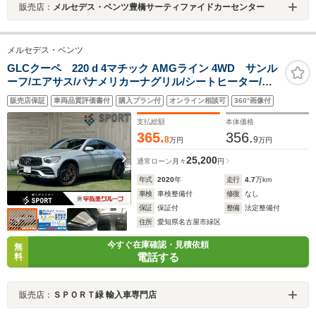
販売店：
メルセデス・ベンツ豊橋サーティファイドカーセンター
メルセデス・ベンツ
GLCクーペ 220 d 4マチック AMGライン 4WD サンル
ーフ/エアサス/パナメリカーナグリル/シートヒーター/メ
モリー付きパワーシート/パワーバックドア/アダプティブ
販売店保証
車両品質評価書付
購入プラン付
オンライン相談可
360°画像付
クルーズコントロール/ブラインドスポットモニター/純正
ナビ/フルセグTV/全方位カメラ/ETC
支払総額
本体価格
365.
356.
8
9
万円
万円
25,200
通常ローン
月々
円
年式
2020
年
走行
4.7
万km
車検
車検整備付
修復
なし
保証
保証付
整備
法定整備付
住所
愛知県名古屋市緑区
今すぐ在庫確認・見積依頼
無
電話する
料
販売店：
ＳＰＯＲＴ緑 輸入車専門店