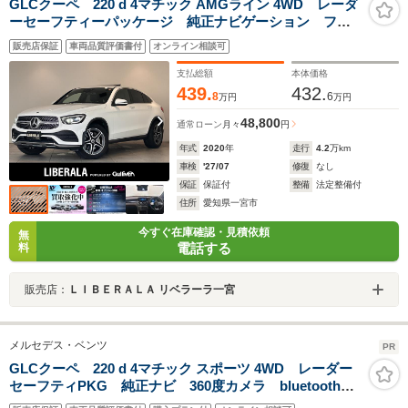
GLCクーペ 220 d 4マチック AMGライン 4WD レーダ
ーセーフティーパッケージ 純正ナビゲーション フル
セグTV 360°モニター サンルーフ ブラインドスポッ
販売店保証
車両品質評価書付
オンライン相談可
トモニター LEDヘッドライト 全席シートヒーター
パワーバックドア ETC2.0
支払総額
本体価格
439.
432.
8
6
万円
万円
48,800
通常ローン
月々
円
年式
2020
年
走行
4.2
万km
車検
'27/07
修復
なし
保証
保証付
整備
法定整備付
住所
愛知県一宮市
今すぐ在庫確認・見積依頼
無
電話する
料
販売店：
ＬＩＢＥＲＡＬＡ リベラーラ一宮
メルセデス・ベンツ
PR
GLCクーペ 220 d 4マチック スポーツ 4WD レーダー
セーフティPKG 純正ナビ 360度カメラ bluetooth接
続 メモリ付きパワーシート シートヒーター ヘッド