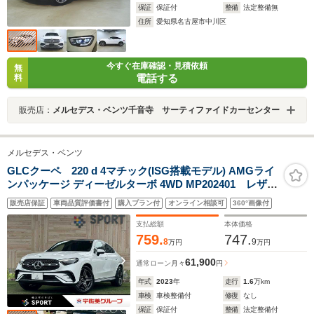
保証
保証付
整備
法定整備無
住所
愛知県名古屋市中川区
今すぐ在庫確認・見積依頼
無
電話する
料
販売店：
メルセデス・ベンツ千音寺 サーティファイドカーセンター
メルセデス・ベンツ
GLCクーペ 220 d 4マチック(ISG搭載モデル) AMGライ
ンパッケージ ディーゼルターボ 4WD MP202401 レザー
エクスクルーシブPKG/ドライバーズPKG/パノラミック
販売店保証
車両品質評価書付
購入プラン付
オンライン相談可
360°画像付
スライディングルーフ/Burmester/シートメモリー/シート
ヒーター/全周囲カメラ/ヘッドアップディスプレイ/ブライ
支払総額
本体価格
ンドスポットモニター/エアサスペンション
759.
747.
8
9
万円
万円
61,900
通常ローン
月々
円
年式
2023
年
走行
1.6
万km
車検
車検整備付
修復
なし
保証
保証付
整備
法定整備付