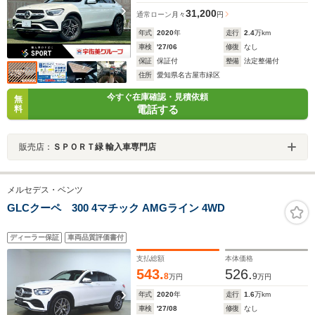
31,200
通常ローン
月々
円
年式
2020
年
走行
2.4
万km
車検
'27/06
修復
なし
保証
保証付
整備
法定整備付
住所
愛知県名古屋市緑区
今すぐ在庫確認・見積依頼
無
電話する
料
販売店：
ＳＰＯＲＴ緑 輸入車専門店
メルセデス・ベンツ
GLCクーペ 300 4マチック AMGライン 4WD
ディーラー保証
車両品質評価書付
支払総額
本体価格
543.
526.
8
9
万円
万円
年式
2020
年
走行
1.6
万km
車検
'27/08
修復
なし