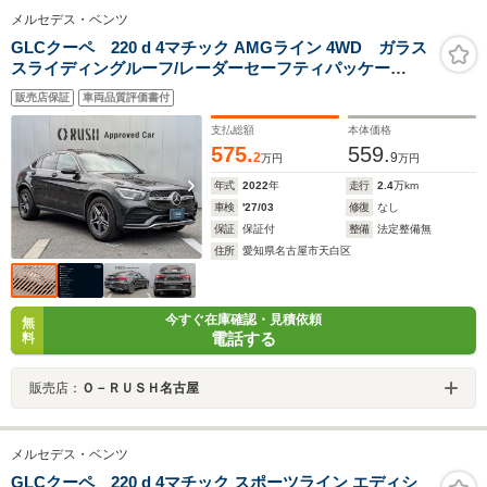
メルセデス・ベンツ
GLCクーペ 220 d 4マチック AMGライン 4WD ガラス
スライディングルーフ/レーダーセーフティパッケー
ジ/360度カメラシステム/シートヒーター/プライバシーガ
販売店保証
車両品質評価書付
ラス/アンビエントライト/スマートフォン連携機能/エアサ
スペンション/
支払総額
本体価格
575.
559.
2
9
万円
万円
年式
2022
年
走行
2.4
万km
車検
'27/03
修復
なし
保証
保証付
整備
法定整備無
住所
愛知県名古屋市天白区
今すぐ在庫確認・見積依頼
無
電話する
料
販売店：
Ｏ－ＲＵＳＨ名古屋
メルセデス・ベンツ
GLCクーペ 220 d 4マチック スポーツライン エディシ