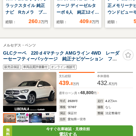
ラックスタイル 純正
ケージ ディーゼルタ
正メモリーナ
ナビ Rカメラ ブル
ーボ 6人 純正12イン
ウンドビュー
ートゥース フルセグ
チDA 全周囲カメ
260
409
総額：
.3
万円
総額：
.9
万円
総額：
ラ BOSEサウンド
黒革シート ETC ド
ラレコ 衝突軽減 レ
メルセデス・ベンツ
ーダークルーズ 電動
リアゲート ステアリ
GLCクーペ 220 d 4マチック AMGライン 4WD レーダ
ーセーフティーパッケージ 純正ナビゲーション フル
ングヒーター 全席シ
セグTV 360°モニター サンルーフ ブラインドスポッ
ートヒーター パワー
販売店保証
車両品質評価書付
オンライン相談可
トモニター LEDヘッドライト 全席シートヒーター
シート
パワーバックドア ETC2.0
支払総額
本体価格
439.
432.
8
6
万円
万円
48,800
通常ローン
月々
円
年式
2020
年
走行
4.2
万km
車検
'27/07
修復
なし
保証
保証付
整備
法定整備付
住所
愛知県一宮市
今すぐ在庫確認・見積依頼
無
電話する
料