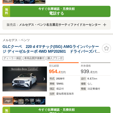
今すぐ在庫確認・見積依頼
無
電話する
料
販売店：
メルセデス・ベンツ名古屋北サーティファイドカーセンター
メルセデス・ベンツ
GLCクーペ 220 d 4マチック(ISG) AMGラインパッケー
ジ ディーゼルターボ 4WD MP202601 ドライバーズパッ
ケージ AMGレザーエクスクルーシブパッケージ パノ
ディーラー保証
車両品質評価書付
購入プラン付
ラミックスライディングルーフ リアアクスルステアリ
ング Burmesterサラウンドシステム ヘッドアップデ
支払総額
本体価格
ィスプレイ
954.
939.
8
8
万円
万円
年式
2026
年
走行
0.3
万km
車検
'29/01
修復
なし
保証
保証付
整備
法定整備付
住所
愛知県尾張旭市
今すぐ在庫確認・見積依頼
無