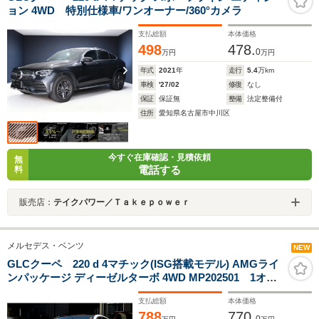
ョン 4WD 特別仕様車/ワンオーナー/360°カメラ
支払総額
本体価格
498
478.
0
万円
万円
年式
2021
年
走行
5.4
万km
車検
'27/02
修復
なし
保証
保証無
整備
法定整備付
住所
愛知県名古屋市中川区
今すぐ在庫確認・見積依頼
無
電話する
料
販売店：
テイクパワー／Ｔａｋｅｐｏｗｅｒ
メルセデス・ベンツ
NEW
GLCクーペ 220 d 4マチック(ISG搭載モデル) AMGライ
ンパッケージ ディーゼルターボ 4WD MP202501 1オー
ナー・禁煙車・距離3千キロ・白革シート・パノラミック
支払総額
本体価格
スライディングルーフ
788
770.