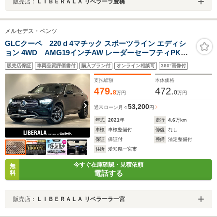
販売店：
ＬＩＢＥＲＡＬＡ リベラーラ豊橋
メルセデス・ベンツ
GLCクーペ 220 d 4マチック スポーツライン エディシ
ョン 4WD AMG19インチAW レーダーセーフティPKG
AMGスタイリングPKG エアバランスPKG ブラックレザ
販売店保証
車両品質評価書付
購入プラン付
オンライン相談可
360°画像付
ーシート シートヒーター 純正ナビ・フルセグTV ワイヤ
レスデバイスチャージャー Bluetooth ドライブレコーダ
支払総額
本体価格
ー
479.
472.
8
0
万円
万円
53,200
通常ローン
月々
円
年式
2021
年
走行
4.6
万km
車検
車検整備付
修復
なし
保証
保証付
整備
法定整備付
住所
愛知県一宮市
今すぐ在庫確認・見積依頼
無
電話する
料
販売店：
ＬＩＢＥＲＡＬＡ リベラーラ一宮