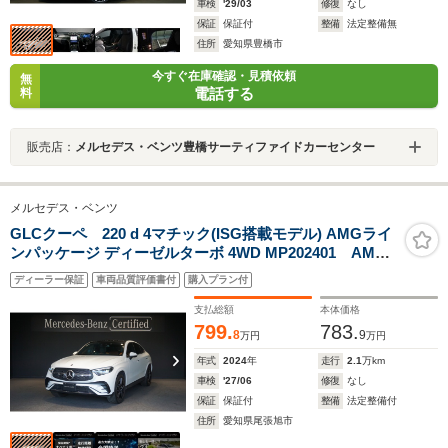
車検
'29/03
修復
なし
保証
保証付
整備
法定整備無
住所
愛知県豊橋市
今すぐ在庫確認・見積依頼
無
電話する
料
販売店：
メルセデス・ベンツ豊橋サーティファイドカーセンター
メルセデス・ベンツ
GLCクーペ 220 d 4マチック(ISG搭載モデル) AMGライ
ンパッケージ ディーゼルターボ 4WD MP202401 AMG
レザーエクスクルーシブパッケージ ドライバーズパッ
ディーラー保証
車両品質評価書付
購入プラン付
ケージ Burmesterサラウンドサウンドシステム パノ
ラミックスライディングルーフ ヘッドアップディスプ
支払総額
本体価格
レイ 360°カメラ
799.
783.
8
9
万円
万円
年式
2024
年
走行
2.1
万km
車検
'27/06
修復
なし
保証
保証付
整備
法定整備付
住所
愛知県尾張旭市