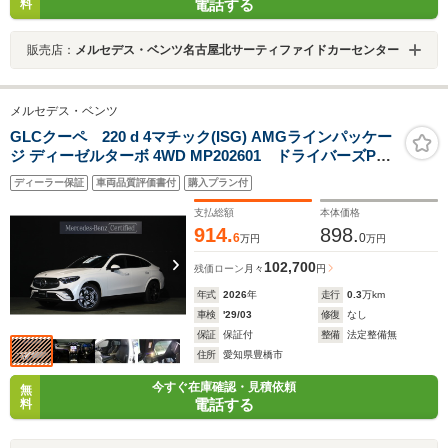
電話する
料
販売店：
メルセデス・ベンツ名古屋北サーティファイドカーセンター
メルセデス・ベンツ
GLCクーペ 220 d 4マチック(ISG) AMGラインパッケー
ジ ディーゼルターボ 4WD MP202601 ドライバーズP
AMGレザーエクスクルーシブP パノラミックS/R エア
ディーラー保証
車両品質評価書付
購入プラン付
バランスP Burmesterサラウンド リア・アクスルステ
アリング ヘッドアップディスプレイ AIRMATICサスペ
支払総額
本体価格
ンション
914.
898.
6
0
万円
万円
102,700
残価ローン
月々
円
年式
2026
年
走行
0.3
万km
車検
'29/03
修復
なし
保証
保証付
整備
法定整備無
住所
愛知県豊橋市
今すぐ在庫確認・見積依頼
無
電話する
料