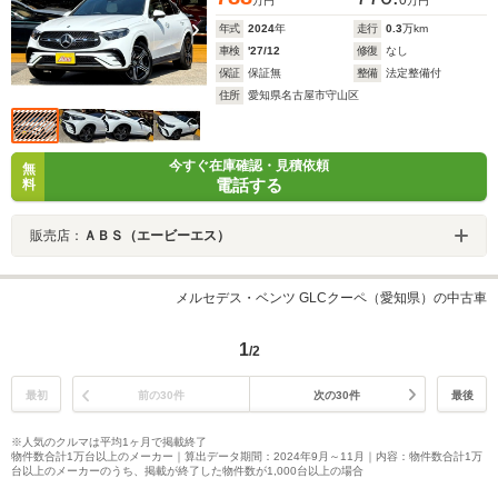
0
万円
万円
年式
2024
年
走行
0.3
万km
車検
'27/12
修復
なし
保証
保証無
整備
法定整備付
住所
愛知県名古屋市守山区
今すぐ在庫確認・見積依頼
無
電話する
料
販売店：
ＡＢＳ（エービーエス）
メルセデス・ベンツ GLCクーペ（愛知県）の中古車
1
/2
最初
前の30件
次の30件
最後
※人気のクルマは平均1ヶ月で掲載終了
物件数合計1万台以上のメーカー｜算出データ期間：2024年9月～11月｜内容：物件数合計1万
台以上のメーカーのうち、掲載が終了した物件数が1,000台以上の場合