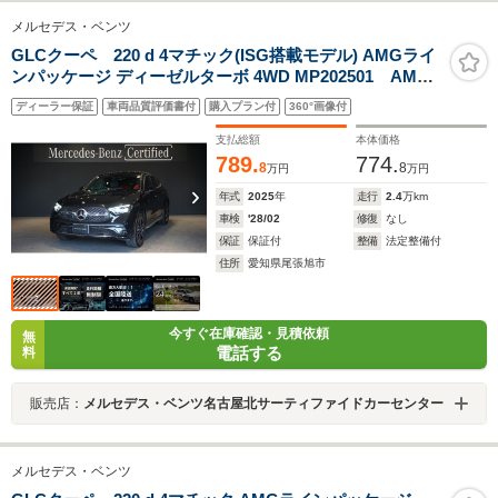
メルセデス・ベンツ
GLCクーペ 220 d 4マチック(ISG搭載モデル) AMGライ
ンパッケージ ディーゼルターボ 4WD MP202501 AMG
レザーエクスクルーシブパッケージ ドライバーズパッ
ディーラー保証
車両品質評価書付
購入プラン付
360°画像付
ケージ パノラミックスライディングルーフ シートベ
ンチレーター シートヒーター リアアクスルステアリ
支払総額
本体価格
ング ヘッドアップディスプレイ
789.
774.
8
8
万円
万円
年式
2025
年
走行
2.4
万km
車検
'28/02
修復
なし
保証
保証付
整備
法定整備付
住所
愛知県尾張旭市
今すぐ在庫確認・見積依頼
無
電話する
料
販売店：
メルセデス・ベンツ名古屋北サーティファイドカーセンター
メルセデス・ベンツ