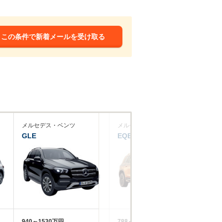
この条件で新着メールを受け取る
メルセデス・ベンツ
メルセデス・ベンツ
Ｂ
GLE
EQB
X3
940～1530万円
788～965.8万円
76