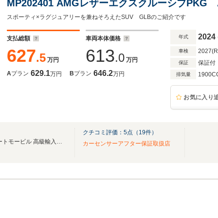
MP202401 AMGレザーエクスクルーシブPKG
スドPKG パノラミックスライディングルーフ
スポーティ×ラグジュアリーを兼ねそろえたSUV GLBのご紹介です
2024
年式
支払総額
車両本体価格
627
613
2027(
車検
.5
.0
万円
万円
保証付
保証
629.1
646.2
A
プラン
B
プラン
万円
万円
1900C
排気量
お気に入り
クチコミ評価：
5
点（
19
件）
GLIONグループ アドバンスオートモービル 高級輸入車の事なら当店へ！
カーセンサーアフター保証取扱店