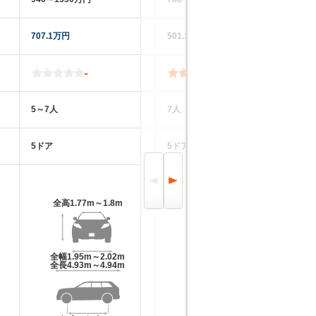
707.1万円
501.1万円
66
-
5.0
5～7人
7人
5
5ドア
5ドア
5
全高
1.77m～1.8m
全高
1.71m
全幅
1.95m～2.02m
全幅
1.84m
全長
4.93m～4.94m
全長
4.69m