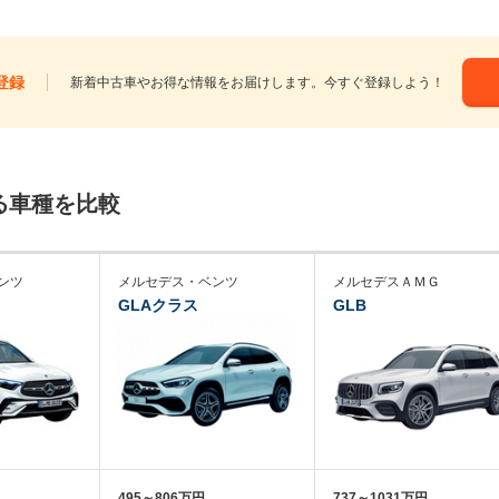
登録
新着中古車やお得な情報をお届けします。今すぐ登録しよう！
る車種を比較
ンツ
メルセデス・ベンツ
メルセデスＡＭＧ
GLAクラス
GLB
495～806万円
737～1031万円