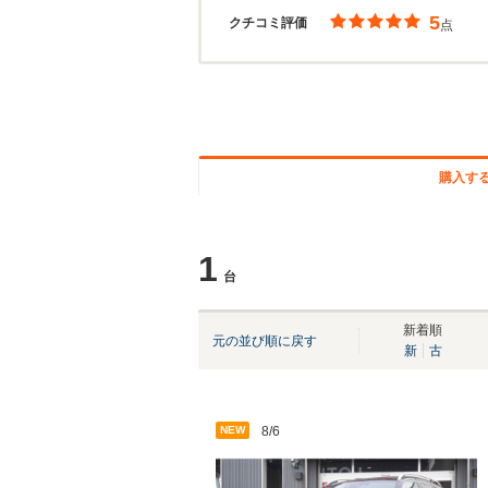
5
クチコミ評価
点
購入す
1
台
新着順
元の並び順に戻す
新
古
NEW
8/6