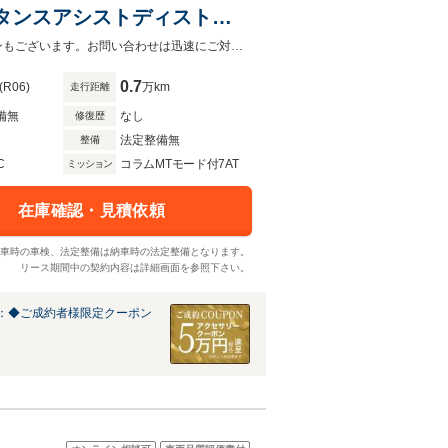
タンスアシストディストロ
メラ/純正ドライブレコーダ
メルセデス・ベンツ世田谷南では実質年率1.9％～ご案内可能！残価設定型ローンもございます。お問い合わせは迅速にご対応致します。
0.7
(R06)
万km
走行距離
備無
なし
修復歴
法定整備無
整備
C
コラムMTモード付7AT
ミッション
在庫確認・見積依頼
車時の車検、法定整備は納車時の法定整備となります。
リース期間中の契約内容は詳細画面を参照下さい。
：◆ご成約者様限定クーポン