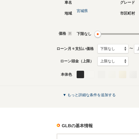
車名
グレード
宮城県
地域
市区町村
価格
下限なし
〜
ローン月々支払い価格
ローン頭金（上限）
本体色
▼ もっと詳細な条件を追加する
GLB
の基本情報