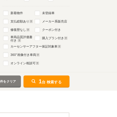
新着物件
未登録車
支払総額あり
メーカー系販売店
修復歴なし
クーポン付き
車両品質評価書
購入プラン付き
付き
カーセンサーアフター保証対象車
360
°画像付き車両
オンライン相談可
1
条件をクリア
台 検索する