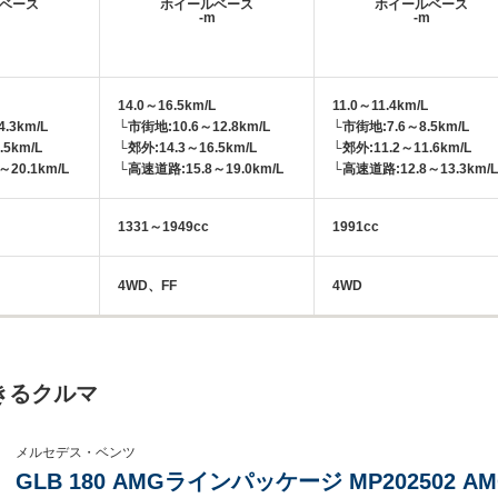
ベース
ホイールベース
ホイールベース
m
-m
-m
14.0～16.5km/L
11.0～11.4km/L
.3km/L
└市街地:10.6～12.8km/L
└市街地:7.6～8.5km/L
.5km/L
└郊外:14.3～16.5km/L
└郊外:11.2～11.6km/L
20.1km/L
└高速道路:15.8～19.0km/L
└高速道路:12.8～13.3km/L
1331～1949cc
1991cc
4WD、FF
4WD
きるクルマ
メルセデス・ベンツ
GLB 180 AMGラインパッケージ MP202502