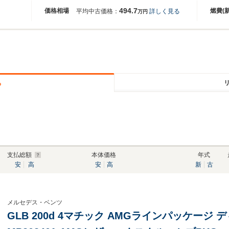
494.7
価格相場
燃費(
平均中古価格：
詳しく見る
万円
る
支払総額
本体価格
年式
安
高
安
高
新
古
メルセデス・ベンツ
GLB 200d 4マチック AMGラインパッケージ 