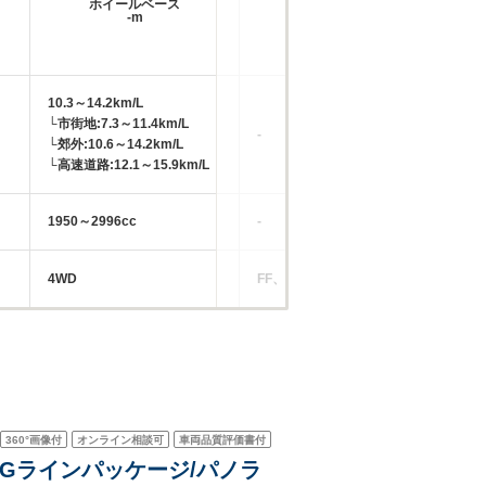
ホイールベース
ホイールベース
-m
-m
10.3～14.2km/L
11
└市街地:7.3～11.4km/L
└市
-
└郊外:10.6～14.2km/L
└郊
└高速道路:12.1～15.9km/L
└高
1950～2996cc
-
19
4WD
FF、4WD
4W
360°
画像付
オンライン相談可
車両品質評価書付
 AMGラインパッケージ/パノラ