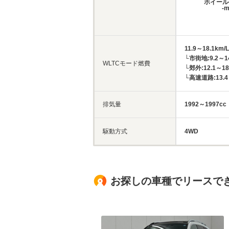
ホイール
-
11.9～18.1km/L
└市街地:9.2～14
WLTCモード燃費
└郊外:12.1～18
└高速道路:13.4～
排気量
1992～1997cc
駆動方式
4WD
お探しの車種でリースで