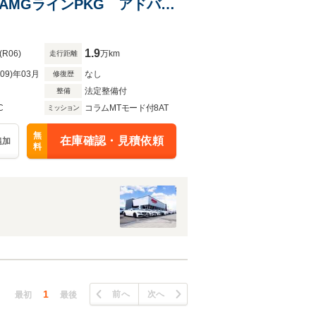
 AMGラインPKG アドバン
1.9
(R06)
万km
走行距離
R09)年03月
なし
修復歴
法定整備付
整備
C
コラムMTモード付8AT
ミッション
無
在庫確認・見積依頼
追加
料
1
前へ
次へ
最初
最後