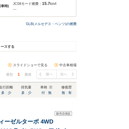
15.7
JC08モード燃費：
km/l
新車時)
---
GLB(メルセデス・ベンツ)の燃費
リースする
スライドショーで見る
中古車相場
1
前へ
次へ
最初
最後
走行距離
排気量
車検
修復歴
多
少
多
少
付
無
無
有
販売店保証
ディーゼルターボ 4WD