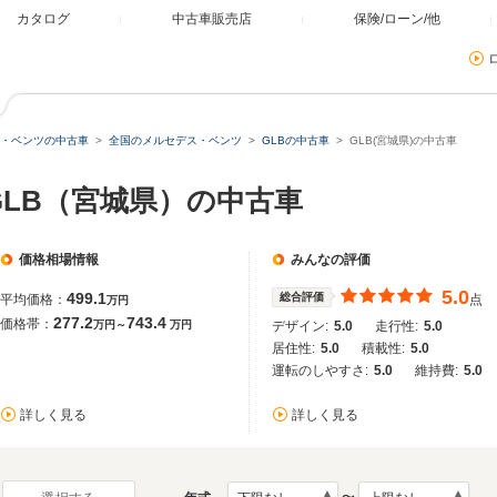
カタログ
中古車販売店
保険/ローン/他
・ベンツの中古車
全国のメルセデス・ベンツ
GLBの中古車
GLB(宮城県)の中古車
GLB（宮城県）の中古車
価格相場情報
みんなの評価
5.0
499.1
総合評価
平均価格：
点
万円
277.2
743.4
価格帯：
万円～
万円
デザイン:
5.0
走行性:
5.0
居住性:
5.0
積載性:
5.0
運転のしやすさ:
5.0
維持費:
5.0
詳しく見る
詳しく見る