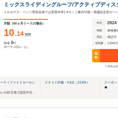
ミックスライディングルーフ/アクティブディス
ニック運転席・助手席シートヒーター/360度カ
ー/アンビエントライト64色
2024
年式
月額（
60
ヵ月リースの場合）
10
車検整
車検
.14
万円
保証付
保証
0
頭金
1300C
円
排気量
ボーナス払い
なし
無
料
※車検は納
サーティファイドカーセン
クチコミ評価：
4.9
点（
213
件）
クーポン
◆
店舗総在庫80台！環状八号線沿いの好立地で認定中古車をご覧頂けます。