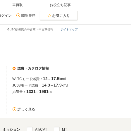
車買取
お役立ち記事
ログイン
閲覧履歴
お気に入り
GLB(宮城県)の中古車・中古車情報
サイトマップ
燃費・カタログ情報
12
17.5
WLTCモード燃費：
～
km/l
14.3
17.9
JC08モード燃費：
～
km/l
1331
1991
排気量：
～
cc
詳しく見る
ミッション
AT/CVT
MT