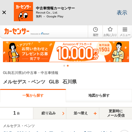
中古車情報カーセンサー
表示
Recruit Co., Ltd.
無料 － Google Play
履歴
お気に入り
メニュー
GLB(石川県)の中古車・中古車情報
メルセデス・ベンツ GLB 石川県
一覧から探す
地図から探す
更新時に
1
絞り込み
並べ替え
台
メール受信
メルセデス・ベンツ