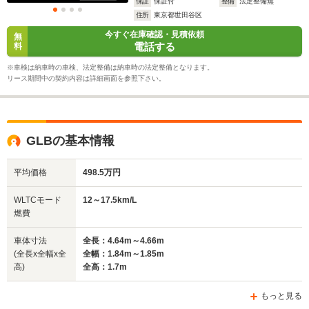
保証
保証付
整備
法定整備無
住所
東京都世田谷区
今すぐ在庫確認・見積依頼
無
電話する
料
※車検は納車時の車検、法定整備は納車時の法定整備となります。
リース期間中の契約内容は詳細画面を参照下さい。
GLBの基本情報
平均価格
498.5万円
WLTCモード
12～17.5km/L
燃費
車体寸法
全長：4.64m～4.66m
(全長x全幅x全
全幅：1.84m～1.85m
高)
全高：1.7m
もっと見る