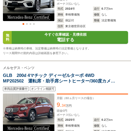
ボーナス払いなし
年式
2024
年
走行
0.7
万km
11.9～18.1km/L
14.0～16.5km/L
11.0～11.
車検
車検整備無
修復
なし
└市街地:9.2～
└市街地:10.6～
└市街地:7
保証
保証付
整備
法定整備無
14.3km/L
12.8km/L
8.5km/L
WLTCモード
住所
東京都世田谷区
└郊外:12.1～
└郊外:14.3～
└郊外:11.
燃費
18.5km/L
16.5km/L
11.6km/L
今すぐ在庫確認・見積依頼
無
電話する
料
└高速道路:13.4～
└高速道路:15.8～
└高速道路:
20.1km/L
19.0km/L
13.3km/L
※車検は納車時の車検、法定整備は納車時の法定整備となります。
リース期間中の契約内容は詳細画面を参照下さい。
排気量
1992～1997cc
1331～1949cc
1991cc
メルセデス・ベンツ
駆動方式
4WD
4WD、FF
4WD
GLB 200d 4マチック ディーゼルターボ 4WD
MP202502 運転席・助手席シートヒーター/360度カメラ/
デジタルコックピットディスプレイ/アクティブパーキン
車両品質評価書付
オンライン相談可
グアシスト/ドライビングアシスタンスパッケージ/アンビ
エントライト64色/純正ドライブレコーダー
月額（
60
ヵ月リースの場合）
9.
34
万円
頭金
0
円
ボーナス払いなし
年式
2025
年
走行
0.2
万km
車検
車検整備無
修復
なし