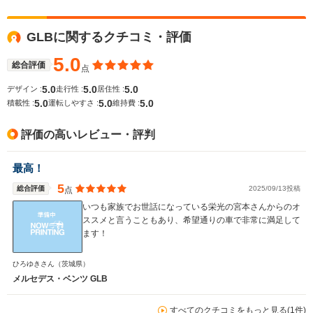
GLBに関するクチコミ・評価
5.0
総合評価
点
5.0
5.0
5.0
デザイン :
走行性 :
居住性 :
5.0
5.0
5.0
積載性 :
運転しやすさ :
維持費 :
評価の高いレビュー・評判
最高！
5
総合評価
2025/09/13投稿
点
いつも家族でお世話になっている栄光の宮本さんからのオ
ススメと言うこともあり、希望通りの車で非常に満足して
ます！
ひろゆきさん
（茨城県）
メルセデス・ベンツ GLB
すべてのクチコミをもっと見る(1件)