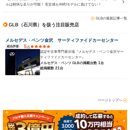
ルは軽快な走りが可能！ 安定感も4WDモデルに負けてない！
GLBの最新記事一覧
GLB（石川県）を扱う注目販売店
メルセデス・ベンツ金沢 サーティファイドカーセンター
5
総合評価
点
認定中古車専門展示場『メルセデス・ベンツ金沢サー
ティファイドカーセンター』
1
メルセデス・ベンツ GLBの
掲載台数
台
21
総掲載数
台
ページトップへ