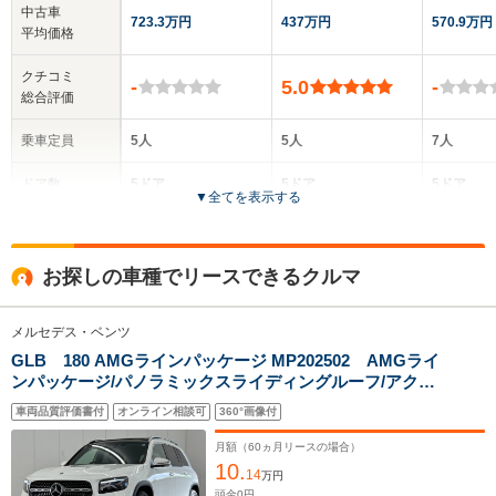
中古車
723.3万円
437万円
570.9万円
平均価格
クチコミ
-
5.0
-
総合評価
乗車定員
5人
5人
7人
ドア数
5ドア
5ドア
5ドア
▼
全てを表示する
全高
全高
全
1.64m
1.61m～1.62m
1.
お探しの車種でリースできるクルマ
メルセデス・ベンツ
全幅
全幅
全
サイズ
1.89m～1.92m
1.84m～1.85m
1.
GLB 180 AMGラインパッケージ MP202502 AMGライ
全長
全長
(全長x全幅x全高)
ンパッケージ/パノラミックスライディングルーフ/アクテ
4.72m～4.73m
4.42m～4.45m
4.65m
ィブディスタンスアシストディストロニック運転席・助
車両品質評価書付
オンライン相談可
360°画像付
手席シートヒーター/360度カメラ/純正ドライブレコーダ
ー/アンビエントライト64色
月額（
60
ヵ月リースの場合）
10.
ホイールベース
ホイールベース
ホイー
14
万円
-m
-m
頭金
0
円