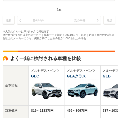
1
/1
最初
前の30件
次の30件
最後
※人気のクルマは平均1ヶ月で掲載終了
物件数合計1万台以上のメーカー｜算出データ期間：2024年9月～11月｜内容：物件数合計1万
台以上のメーカーのうち、掲載が終了した物件数が1,000台以上の場合
よく一緒に検討される車種を比較
メルセデス・ベンツ
メルセデス・ベンツ
メルセデ
GLC
GLAクラス
GLB
基本情報
新車価格
819～1133万円
495～806万円
737～10