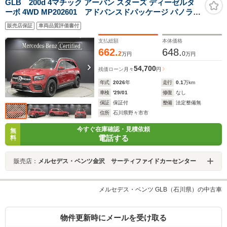
GLB 200d 4マチック アーバン スターズ ディーゼルタ
ーボ 4WD MP202601 アドバンスドパッケージ パノラミ
ックスライディングルーフ MB純正360°前後ドライブレコ
販売店保証
車両品質評価書付
ーダー
支払総額
本体価格
662.
648.
2
0
万円
万円
54,700
残価ローン
月々
円
年式
2026
年
走行
0.1
万km
車検
'29/01
修復
なし
保証
保証付
整備
法定整備無
住所
石川県野々市市
今すぐ在庫確認・見積依頼
無
電話する
料
販売店：
メルセデス・ベンツ金沢 サーティファイドカーセンター
メルセデス・ベンツ GLB（石川県）の中古車
物件更新時にメールを受け取る