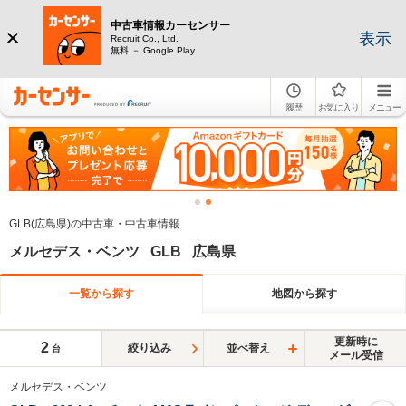
中古車情報カーセンサー
表示
Recruit Co., Ltd.
無料 － Google Play
履歴
お気に入り
メニュー
GLB(広島県)の中古車・中古車情報
メルセデス・ベンツ GLB 広島県
一覧から探す
地図から探す
更新時に
2
絞り込み
並べ替え
台
メール受信
メルセデス・ベンツ