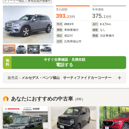
ディーラー保証
車両品質評価書付
支払総額
本体価格
393.
375.
2
1
万円
万円
年式
2021
年
走行
3.1
万km
車検
車検整備付
修復
なし
保証
保証付
整備
法定整備付
住所
広島県福山市
今すぐ在庫確認・見積依頼
無
電話する
料
販売店：
メルセデス・ベンツ福山 サーティファイドカーコーナー
あなたにおすすめの中古車
［PR］