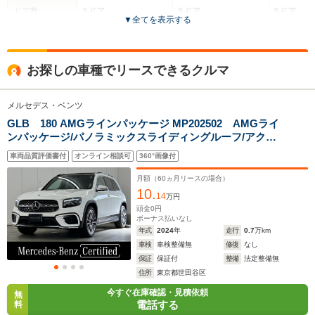
ドア数
5ドア
5ドア
5ドア
▼
全てを表示する
全高
全高
全
1.64m
1.61m～1.62m
1.
お探しの車種でリースできるクルマ
メルセデス・ベンツ
全幅
全幅
全
サイズ
1.89m～1.92m
1.84m～1.85m
1.
GLB 180 AMGラインパッケージ MP202502 AMGライ
全長
全長
(全長x全幅x全高)
ンパッケージ/パノラミックスライディングルーフ/アクテ
4.72m～4.73m
4.42m～4.45m
4.65m
ィブディスタンスアシストディストロニック運転席・助
車両品質評価書付
オンライン相談可
360°画像付
手席シートヒーター/360度カメラ/純正ドライブレコーダ
ー/アンビエントライト64色
月額（
60
ヵ月リースの場合）
10.
ホイールベース
ホイールベース
ホイー
14
万円
-m
-m
頭金
0
円
ボーナス払いなし
年式
2024
年
走行
0.7
万km
11.9～18.1km/L
14.0～16.5km/L
11.0～11.
車検
車検整備無
修復
なし
└市街地:9.2～
└市街地:10.6～
└市街地:7
保証
保証付
整備
法定整備無
14.3km/L
12.8km/L
8.5km/L
WLTCモード
住所
東京都世田谷区
└郊外:12.1～
└郊外:14.3～
└郊外:11.
燃費
18.5km/L
16.5km/L
11.6km/L
今すぐ在庫確認・見積依頼
無
電話する
料
└高速道路:13.4～
└高速道路:15.8～
└高速道路: