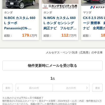
ホンダ
ホンダ
マツダ
N-BOX カスタム 660
N-WGN カスタム 660
CX-5 2.5 25
L ターボ
L ホンダ センシング
ージ 禁煙車 
Panasonic(CN-
純正ナビ フルセグ
ナビ 全周囲
HE01D) 両側電動ス
ETC 運転席シートヒ
衝突被害軽減
179
112
1
総額：
.1
万円
総額：
.7
万円
総額：
ライドドア ETC オ
ーター
ム レーダー
ートリトラミラー 運
ズ コーナー
転席/助手席シートヒ
ー 電動リア
メルセデス・ベンツ GLB（広島県）の中古車
ーター 衝突軽減ブレ
LEDヘッド E
ーキ 誤発進抑制機
正19インチ
能 歩行者事故低減ス
車線逸脱警報
物件更新時にメールを受け取る
テアリング
ライト デュ
コン
1
/1
最初
前の30件
次の30件
最後
※人気のクルマは平均1ヶ月で掲載終了
物件数合計1万台以上のメーカー｜算出データ期間：2024年9月～11月｜内容：物件数合計1万
台以上のメーカーのうち、掲載が終了した物件数が1,000台以上の場合