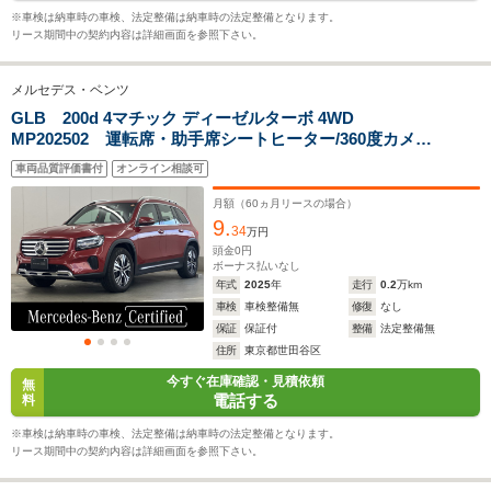
20.1km/L
19.0km/L
13.3km/L
※車検は納車時の車検、法定整備は納車時の法定整備となります。
リース期間中の契約内容は詳細画面を参照下さい。
排気量
1992～1997cc
1331～1949cc
1991cc
メルセデス・ベンツ
駆動方式
4WD
4WD、FF
4WD
GLB 200d 4マチック ディーゼルターボ 4WD
MP202502 運転席・助手席シートヒーター/360度カメラ/
デジタルコックピットディスプレイ/アクティブパーキン
車両品質評価書付
オンライン相談可
グアシスト/ドライビングアシスタンスパッケージ/アンビ
エントライト64色/純正ドライブレコーダー
月額（
60
ヵ月リースの場合）
9.
34
万円
頭金
0
円
ボーナス払いなし
年式
2025
年
走行
0.2
万km
車検
車検整備無
修復
なし
保証
保証付
整備
法定整備無
住所
東京都世田谷区
今すぐ在庫確認・見積依頼
無
電話する
料
※車検は納車時の車検、法定整備は納車時の法定整備となります。
リース期間中の契約内容は詳細画面を参照下さい。