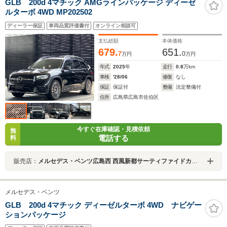
GLB 200d 4マチック AMGラインパッケージ ディーゼ
ルターボ 4WD MP202502
ディーラー保証
車両品質評価書付
オンライン相談可
支払総額
本体価格
679.
651.
7
0
万円
万円
年式
2025
年
走行
0.8
万km
車検
'28/06
修復
なし
保証
保証付
整備
法定整備付
住所
広島県広島市佐伯区
今すぐ在庫確認・見積依頼
無
電話する
料
販売店：
メルセデス・ベンツ広島西 西風新都サーティファイドカーセンター
メルセデス・ベンツ
GLB 200d 4マチック ディーゼルターボ 4WD ナビゲー
ションパッケージ