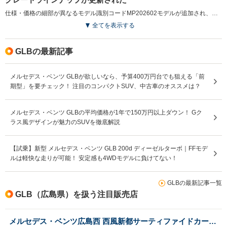
仕様・価格の細部が異なるモデル識別コードMP202602モデルが追加され、詳細な装備内容の見直しなどが行われている。（2026.2）
全てを表示する
GLBの最新記事
メルセデス・ベンツ GLBが欲しいなら、予算400万円台でも狙える「前
期型」を要チェック！ 注目のコンパクトSUV、中古車のオススメは？
メルセデス・ベンツ GLBの平均価格が1年で150万円以上ダウン！ Gク
ラス風デザインが魅力のSUVを徹底解説
【試乗】新型 メルセデス・ベンツ GLB 200d ディーゼルターボ｜FFモデ
ルは軽快な走りが可能！ 安定感も4WDモデルに負けてない！
GLBの最新記事一覧
GLB（広島県）を扱う注目販売店
メルセデス・ベンツ広島西 西風新都サーティファイドカーセンター