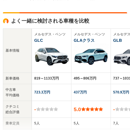
よく一緒に検討される車種を比較
メルセデス・ベンツ
メルセデス・ベンツ
メルセデ
GLC
GLAクラス
GLB
基本情報
新車価格
819～1133万円
495～806万円
737～10
中古車
723.3万円
437万円
570.9万円
平均価格
クチコミ
-
5.0
-
総合評価
乗車定員
5人
5人
7人