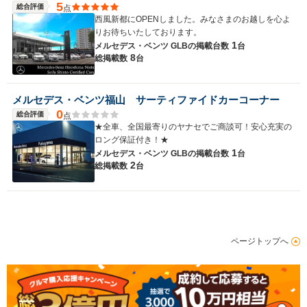
5
総合評価
点
西風新都にOPENしました。みなさまのお越しを心よ
りお待ちいたしております。
1
メルセデス・ベンツ GLBの
掲載台数
台
8
総掲載数
台
メルセデス・ベンツ福山 サーティファイドカーコーナー
0
総合評価
点
★全車、全国最寄りのヤナセでご商談可！安心充実の
ロング保証付き！★
1
メルセデス・ベンツ GLBの
掲載台数
台
2
総掲載数
台
ページトップへ