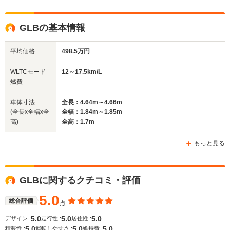
GLBの基本情報
平均価格
498.5万円
WLTCモード
12～17.5km/L
燃費
車体寸法
全長：4.64m～4.66m
(全長x全幅x全
全幅：1.84m～1.85m
高)
全高：1.7m
もっと見る
GLBに関するクチコミ・評価
5.0
総合評価
点
5.0
5.0
5.0
デザイン :
走行性 :
居住性 :
5.0
5.0
5.0
積載性 :
運転しやすさ :
維持費 :