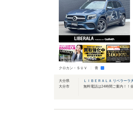
クロカン・ＳＵＶ
青
大分県
ＬＩＢＥＲＡＬＡ リベラーラ
大分市