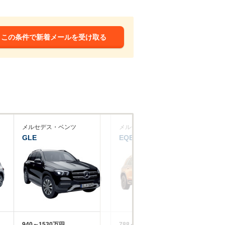
この条件で新着メールを受け取る
メルセデス・ベンツ
メルセデス・ベンツ
Ｂ
GLE
EQB
X3
940～1530万円
788～965.8万円
76