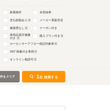
新着物件
未登録車
支払総額あり
メーカー系販売店
修復歴なし
クーポン付き
車両品質評価書
購入プラン付き
付き
カーセンサーアフター保証対象車
360
°画像付き車両
オンライン相談可
1
条件をクリア
台 検索する