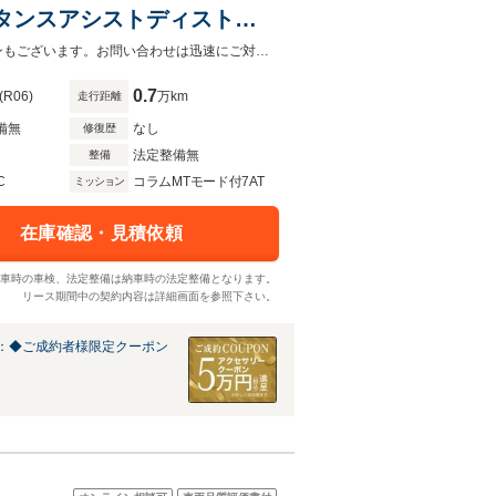
タンスアシストディストロ
メラ/純正ドライブレコーダ
メルセデス・ベンツ世田谷南では実質年率1.9％～ご案内可能！残価設定型ローンもございます。お問い合わせは迅速にご対応致します。
0.7
(R06)
万km
走行距離
備無
なし
修復歴
法定整備無
整備
C
コラムMTモード付7AT
ミッション
在庫確認・見積依頼
車時の車検、法定整備は納車時の法定整備となります。
リース期間中の契約内容は詳細画面を参照下さい。
：◆ご成約者様限定クーポン