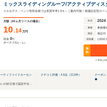
ミックスライディングルーフ/アクティブディス
ニック運転席・助手席シートヒーター/360度カ
ー/アンビエントライト64色
2024
年式
月額（
60
ヵ月リースの場合）
10
車検整
車検
.14
万円
保証付
保証
0
頭金
1300C
円
排気量
ボーナス払い
なし
無
料
※車検は納
サーティファイドカーセン
クチコミ評価：
4.9
点（
213
件）
クーポン
◆
店舗総在庫80台！環状八号線沿いの好立地で認定中古車をご覧頂けます。