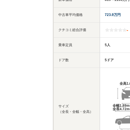
中古車平均価格
723.9万円
-
クチコミ総合評価
乗車定員
5人
ドア数
5ドア
全高
1
全幅
1.89
サイズ
全長
4.72
（全長・全幅・全高）