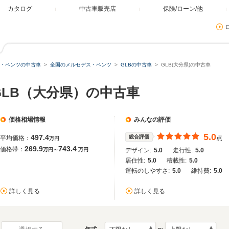
カタログ
中古車販売店
保険/ローン/他
・ベンツの中古車
全国のメルセデス・ベンツ
GLBの中古車
GLB(大分県)の中古車
GLB（大分県）の中古車
価格相場情報
みんなの評価
5.0
497.4
総合評価
平均価格：
点
万円
269.9
743.4
価格帯：
万円～
万円
デザイン:
5.0
走行性:
5.0
居住性:
5.0
積載性:
5.0
運転のしやすさ:
5.0
維持費:
5.0
詳しく見る
詳しく見る