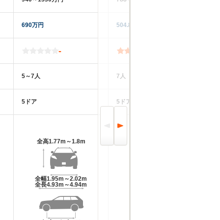
690万円
504.8万円
66
-
5.0
5～7人
7人
5
5ドア
5ドア
5
全高
1.77m～1.8m
全高
1.71m
全幅
1.95m～2.02m
全幅
1.84m
全長
4.93m～4.94m
全長
4.69m