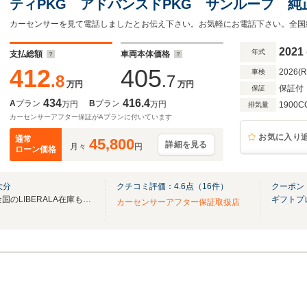
ティPKG アドバンスドPKG サンルーフ 純正
ワイヤレス充電 ハーフレザー シートヒータ
ームLED 純19AW ドラレコ ETC
2021
年式
支払総額
車両本体価格
412
405
2026(
車検
.8
.7
万円
万円
保証付
保証
434
416.4
A
プラン
B
プラン
万円
万円
1900C
排気量
カーセンサーアフター保証がAプランに付いています
お気に入り
通常
45,800
詳細を見る
月々
円
ローン価格
大分
クチコミ評価：
4.6
点（
16
件）
クーポン
無料電話は24時間ご案内！！全国のLIBERALA在庫も見たい方は一括照会が可能です！
ギフトプ
カーセンサーアフター保証取扱店