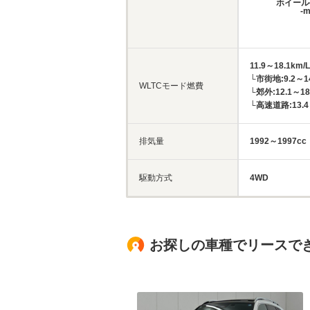
ホイール
-
11.9～18.1km/L
└市街地:9.2～14
WLTCモード燃費
└郊外:12.1～18
└高速道路:13.4～
排気量
1992～1997cc
駆動方式
4WD
お探しの車種でリースで