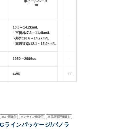
ホイールベース
ホイールベース
-m
-m
10.3～14.2km/L
11
└市街地:7.3～11.4km/L
└市
-
└郊外:10.6～14.2km/L
└郊
└高速道路:12.1～15.9km/L
└高
1950～2996cc
-
19
4WD
FF、4WD
4W
360°
画像付
オンライン相談可
車両品質評価書付
 AMGラインパッケージ/パノラ