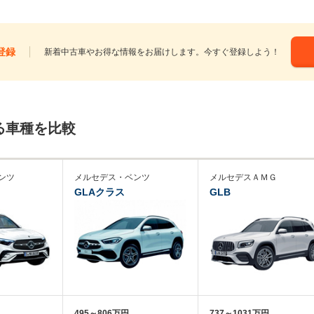
登録
新着中古車やお得な情報をお届けします。今すぐ登録しよう！
る車種を比較
ンツ
メルセデス・ベンツ
メルセデスＡＭＧ
GLAクラス
GLB
495～806万円
737～1031万円