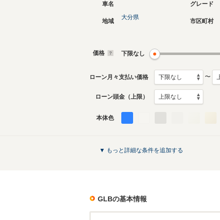
車名
グレード
大分県
地域
市区町村
価格
下限なし
〜
ローン月々支払い価格
ローン頭金（上限）
本体色
▼ もっと詳細な条件を追加する
GLB
の基本情報