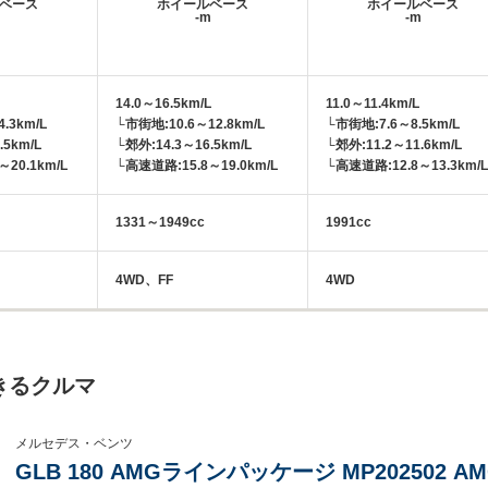
ベース
ホイールベース
ホイールベース
m
-m
-m
14.0～16.5km/L
11.0～11.4km/L
.3km/L
└市街地:10.6～12.8km/L
└市街地:7.6～8.5km/L
.5km/L
└郊外:14.3～16.5km/L
└郊外:11.2～11.6km/L
20.1km/L
└高速道路:15.8～19.0km/L
└高速道路:12.8～13.3km/L
1331～1949cc
1991cc
4WD、FF
4WD
きるクルマ
メルセデス・ベンツ
GLB 180 AMGラインパッケージ MP202502