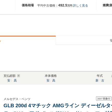
492.5
価格相場
燃費(
平均中古価格：
詳しく見る
万円
る
支払総額
本体価格
年式
安
高
安
高
新
古
360°
画像付
メルセデス・ベンツ
GLB 200d 4マチック AMGライン ディーゼル