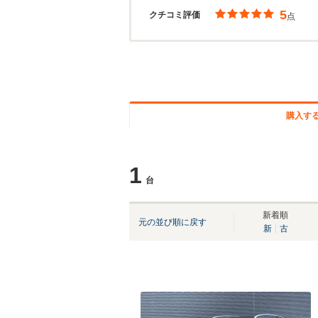
5
クチコミ評価
点
購入す
1
台
新着順
元の並び順に戻す
新
古