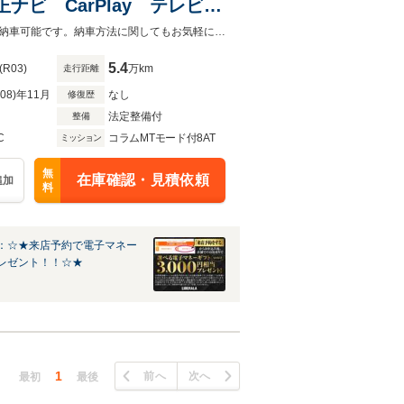
ナビ CarPlay テレビ
ー パワーシート マルチバ
カーセンサーを見て電話しましたとお伝え下さい。お気軽にお電話下さい。全国納車可能です。納車方法に関してもお気軽にご相談ください。
5.4
(R03)
万km
走行距離
R08)年11月
なし
修復歴
法定整備付
整備
C
コラムMTモード付8AT
ミッション
無
在庫確認・見積依頼
追加
料
：☆★来店予約で電子マネー
レゼント！！☆★
1
前へ
次へ
最初
最後