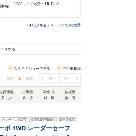
15.7
JC08モード燃費：
km/l
新車時)
---
GLB(メルセデス・ベンツ)の燃費
リースする
スライドショーで見る
中古車相場
1
前へ
次へ
最初
最後
走行距離
排気量
車検
修復歴
多
少
多
少
付
無
無
有
オンライン相談可
車両品質評価書付
販売店保証
ターボ 4WD レーダーセーフ