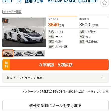
675LT 3.8 認定中古車 McLaren AZABU QUALIFIED
ディーラー保証
支払総額
本体価格
3540
3500.
0
万円
万円
年式
2015
年
走行
0.5
万km
車検
'26/12
修復
なし
保証
保証付
整備
法定整備付
住所
東京都港区
無
在庫確認・見積依頼
料
販売店：
マクラーレン麻布
マクラーレン 675LT 2015年03月～2018年12月（全国）の中古車
物件更新時にメールを受け取る