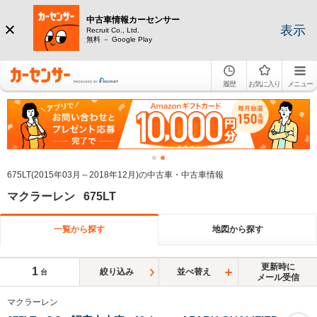
中古車情報カーセンサー
表示
Recruit Co., Ltd.
無料 － Google Play
履歴
お気に入り
メニュー
675LT(2015年03月～2018年12月)の中古車・中古車情報
マクラーレン 675LT
一覧から探す
地図から探す
更新時に
1
絞り込み
並べ替え
台
メール受信
マクラーレン