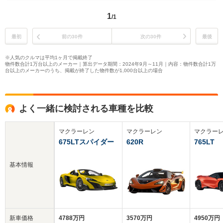
1
/1
最初
前の30件
次の30件
最後
※人気のクルマは平均1ヶ月で掲載終了
物件数合計1万台以上のメーカー｜算出データ期間：2024年9月～11月｜内容：物件数合計1万
台以上のメーカーのうち、掲載が終了した物件数が1,000台以上の場合
よく一緒に検討される車種を比較
マクラーレン
マクラーレン
マクラー
675LTスパイダー
620R
765LT
基本情報
新車価格
4788万円
3570万円
4950万円