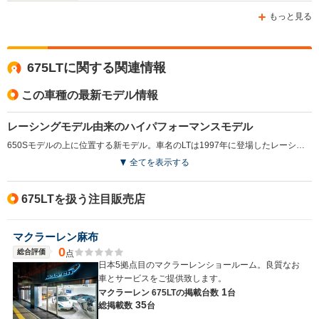
-m
-m
もっと見る
675LTに関する関連情報
WLTCモード
-
-
-
燃費
この車種の最新モデル情報
レーシングモデル由来のハイパフォーマンスモデル
650Sモデルの上に位置する新モデル。車名のLTは1997年に登場したレーシングモデル「マクラーレンF1・GTRロングテール」をオマージュしたものとなる。空力特性が見直され、ダウンフォースが増加。ドライバーとの一体感向上、エンジンのパフォーマンス向上や、軽量化といった改良が施されている。エンジンは3.8LのV8ツインターボで、車名の通り最高出力675psを発生する。限定モデルのP1を除けば、もっともハイパワーかつ軽量なモデルとなった（2015.3）
排気量
3799cc
3799cc
3994cc
全てを表示する
駆動方式
MR
MR
MR
675LTを扱う注目販売店
マクラーレン麻布
0
総合評価
点
日本5拠点目のマクラーレンショールーム。良質なお
車とサービスをご提供致します。
1
マクラーレン 675LTの
掲載台数
台
35
総掲載数
台