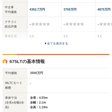
中古車
4302.7万円
3750万円
4875万円
平均価格
クチコミ
-
-
-
総合評価
乗車定員
2人
2人
2人
▼
全てを表示する
ドア数
2ドア
2ドア
2ドア
全高
全高
全
675LTの基本情報
1.19m
1.19m
1.
平均価格
3500万円
全幅
全幅
全
WLTCモード
-
サイズ
2.1m
1.95m
1.
燃費
全長
全長
(全長x全幅x全高)
4.55m
4.56m
4
車体寸法
全長：4.55m
(全長x全幅x全
全幅：2.1m
高)
全高：1.19m
ホイールベース
ホイールベース
ホイー