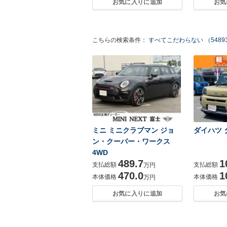
お気に入りに追加
お気
こちらの検索条件：
すべてこだわらない （5489
ミニ ミニクラブマン ジョ
ダイハツ タ
ン・クーパー・ワークス
4WD
489.7
1
支払総額
支払総額
万円
470.0
1
本体価格
本体価格
万円
お気に入りに追加
お気