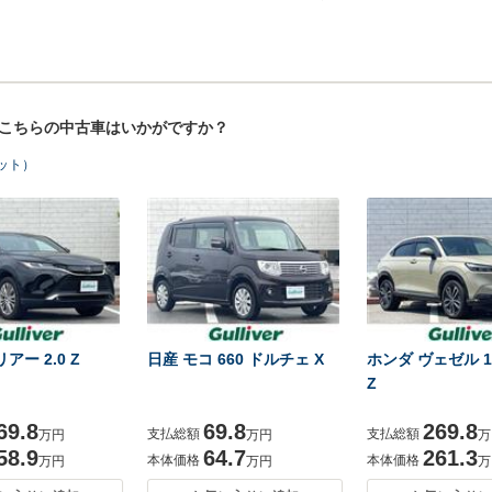
！こちらの中古車はいかがですか？
ヒット）
アー 2.0 Z
日産 モコ 660 ドルチェ X
ホンダ ヴェゼル 1.5
Z
69.8
69.8
269.8
支払総額
支払総額
万円
万円
万
58.9
64.7
261.3
本体価格
本体価格
万円
万円
万