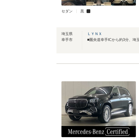
セダン
黒
埼玉県
ＬＹＮＸ
幸手市