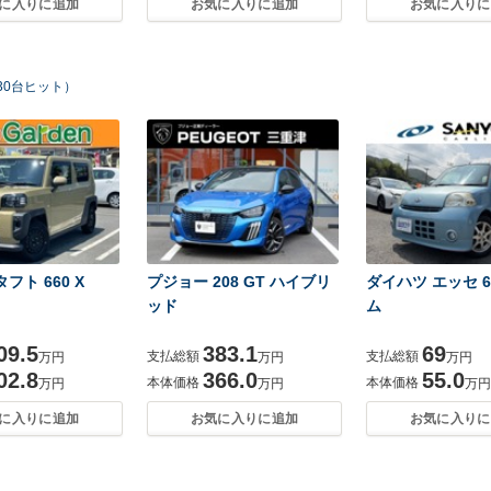
に入りに追加
お気に入りに追加
お気に入りに
30台ヒット）
フト 660 X
プジョー 208 GT ハイブリ
ダイハツ エッセ 6
ッド
ム
09.5
383.1
69
支払総額
支払総額
万円
万円
万円
02.8
366.0
55.0
本体価格
本体価格
万円
万円
万円
に入りに追加
お気に入りに追加
お気に入りに