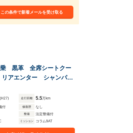
この条件で新着メールを受け取る
4人乗 黒革 全席シートクー
 リアエンター シャンパン
°カメラ パノラマサンルー
5.5
(H27)
万km
走行距離
備付
なし
修復歴
法定整備付
整備
C
コラム9AT
ミッション