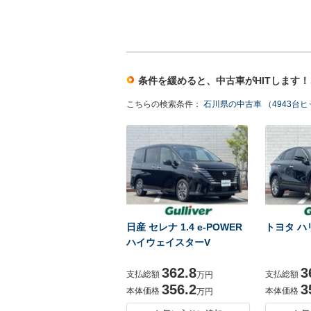
条件を緩めると、中古車がHITします
こちらの検索条件：
石川県の中古車 （4943台
日産 セレナ 1.4 e-POWER
トヨタ ハリ
ハイウェイスターV
362.8
3
支払総額
支払総額
万円
356.2
3
本体価格
本体価格
万円