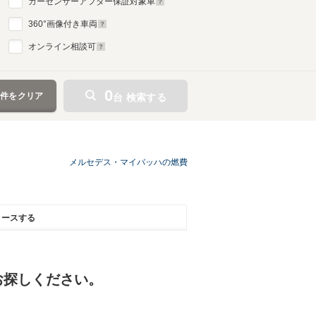
カーセンサーアフター保証対象車
360
°画像付き車両
オンライン相談可
0
条件をクリア
台 検索する
メルセデス・マイバッハの燃費
リースする
お探しください。