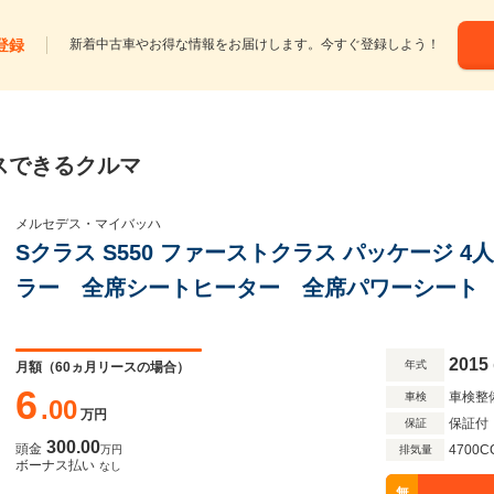
登録
新着中古車やお得な情報をお届けします。今すぐ登録しよう！
スできるクルマ
メルセデス・マイバッハ
Sクラス S550 ファーストクラス パッケージ 
ラー 全席シートヒーター 全席パワーシート
グラス ヘッドホン パワーバックドア 360
フ 電動シェード レーダークルコン
2015
年式
月額（
60
ヵ月リースの場合）
6
車検整
車検
.00
万円
保証付
保証
300.00
頭金
4700C
万円
排気量
ボーナス払い
なし
無