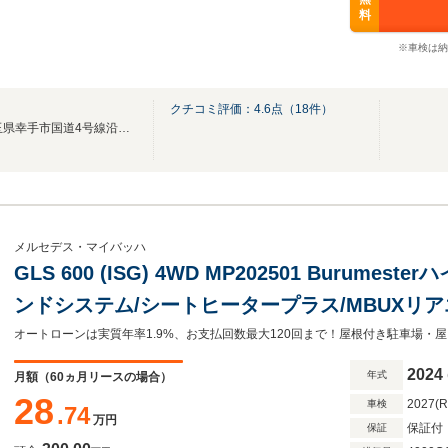
料
※車検は納
クチコミ評価：
4.6
点（
18
件）
■圏央道幸手ICから約3分、埼玉県幸手市国道4号線沿いにございます■
メルセデス・マイバッハ
GLS 600 (ISG) 4WD MP202501 Burume
ンドシステム/シートヒータープラス/MBUXリ
テム/電動ブラインド(後席)/シートベンチレーシ
パレザールーフライナー
2024
年式
月額（
60
ヵ月リースの場合）
28
2027(
車検
.74
万円
保証付
保証