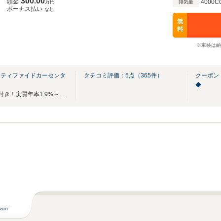
300.00
頭金
4000C
万円
排気量
ボーナス払い
なし
無
料
※車検は納
ーティファイドカーセンタ
クチコミ評価：
5
点（
365
件）
クーポン
◆
全国ご納車可能！最低2年保証付き！実質年率1.9%～（ローン）ご案内可能でございます!