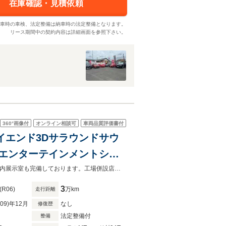
在庫確認・見積依頼
車時の車検、法定整備は納車時の法定整備となります。
リース期間中の契約内容は詳細画面を参照下さい。
360°
画像付
オンライン相談可
車両品質評価書付
sterハイエンド3Dサラウンドサウ
アエンターテインメントシス
ョンシート1列目2列目/ナッ
オートローンは実質年率1.9%、お支払回数最大120回まで！屋根付き駐車場・屋内展示室も完備しております。工場併設店舗の為アフターフォローもお任せ下さい！
3
(R06)
万km
走行距離
R09)年12月
なし
修復歴
法定整備付
整備