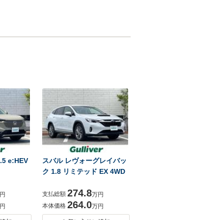
 e:HEV
スバル レヴォーグレイバッ
ク 1.8 リミテッド EX 4WD
274.8
支払総額
円
万円
264.0
本体価格
円
万円