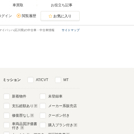
車買取
お役立ち記事
ログイン
閲覧履歴
お気に入り
マイバッハ(石川県)の中古車・中古車情報
サイトマップ
ミッション
AT/CVT
MT
新着物件
未登録車
支払総額あり
メーカー系販売店
修復歴なし
クーポン付き
車両品質評価書
購入プラン付き
付き