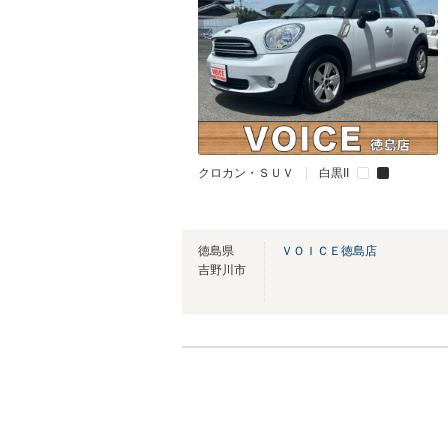
クロカン・ＳＵＶ
白黒II
徳島県
ＶＯＩＣＥ徳島店
吉野川市