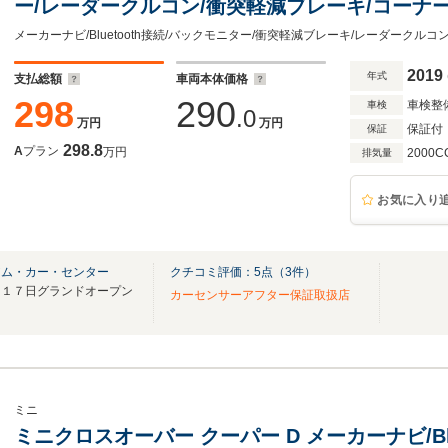
ー/レーダークルコン/衝突軽減ブレーキ/コーナ
ア/LEDヘッドライト/LEDフォグランプ/オート
メーカーナビ/Bluetooth接続/バックモニター/衝突軽減ブレーキ/レーダークル
2019
年式
支払総額
車両本体価格
298
290
車検整
車検
.0
万円
万円
保証付
保証
298.8
A
プラン
万円
2000C
排気量
お気に入り
アム・カー・センター
クチコミ評価：
5
点（
3
件）
月１７日グランドオープン
カーセンサーアフター保証取扱店
ミニ
ミニクロスオーバー クーパー D メーカーナビ/Bl