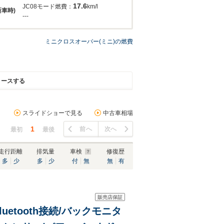
17.6
JC08モード燃費：
km/l
新車時)
---
ミニクロスオーバー(ミニ)の燃費
リースする
スライドショーで見る
中古車相場
1
前へ
次へ
最初
最後
走行距離
排気量
車検
修復歴
多
少
多
少
付
無
無
有
販売店保証
uetooth接続/バックモニタ