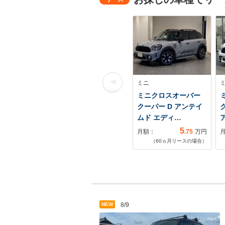
ミニ
ミニクロスオーバー
クーパー D アンテイ
ムド エディ…
5
月額：
.75
万円
（
60
ヵ月リースの場合）
NEW
8/9