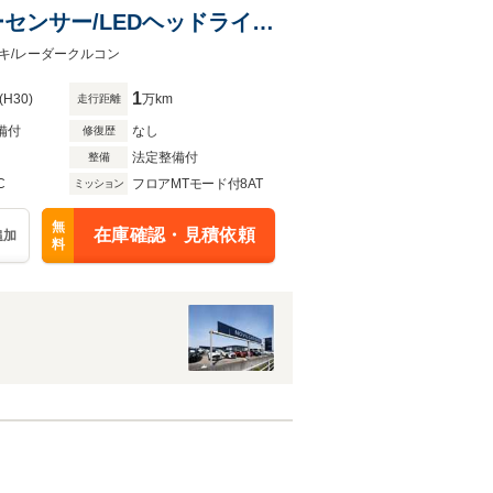
センサー/LEDヘッドライ
/ルーフレール/ETC
レーキ/レーダークルコン
1
(H30)
万km
走行距離
備付
なし
修復歴
法定整備付
整備
C
フロアMTモード付8AT
ミッション
無
在庫確認・見積依頼
追加
料