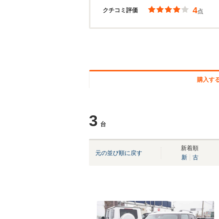
4
クチコミ評価
点
購入す
3
台
新着順
元の並び順に戻す
新
古