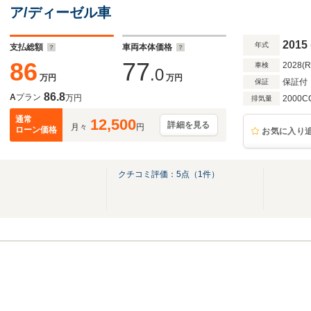
ア/ディーゼル車
2015
年式
支払総額
車両本体価格
86
77
2028(
車検
.0
万円
万円
保証付
保証
86.8
A
プラン
万円
2000C
排気量
通常
12,500
詳細を見る
月々
円
ローン価格
お気に入り
クチコミ評価：
5
点（
1
件）