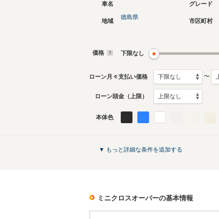
車名
グレード
徳島県
地域
市区町村
2代目
初代
2017年2月～2024年5月
2011年1
生産モデル
生産モデ
価格
下限なし
ミニクロスオーバーのカタログを見る
〜
ローン月々支払い価格
ローン頭金（上限）
本体色
▼ もっと詳細な条件を追加する
ミニクロスオーバー
の基本情報