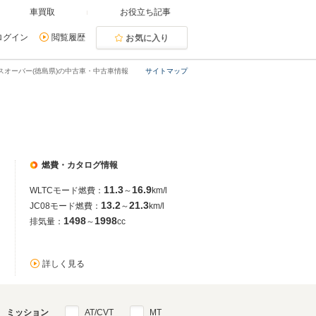
車買取
お役立ち記事
ログイン
閲覧履歴
お気に入り
スオーバー(徳島県)の中古車・中古車情報
サイトマップ
燃費・カタログ情報
11.3
16.9
WLTCモード燃費：
～
km/l
13.2
21.3
JC08モード燃費：
～
km/l
1498
1998
排気量：
～
cc
詳しく見る
ミッション
AT/CVT
MT