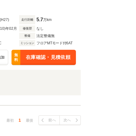
5.7
(H27)
万km
走行距離
R10)年02月
なし
修復歴
法定整備無
整備
C
フロアMTモード付6AT
ミッション
無
在庫確認・見積依頼
追加
料
1
前へ
次へ
最初
最後