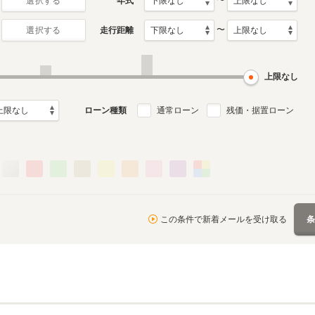
〜
年式
選択する
〜
走行距離
選択する
月～2017年1月
ル
上限なし
ローン種類
通常ローン
残価・据置ローン
この条件で新着メールを受け取る