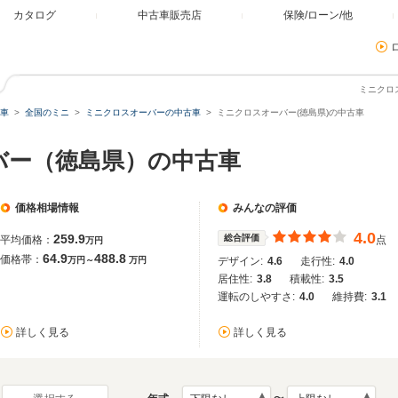
カタログ
中古車販売店
保険/ローン/他
ミニクロ
車
全国のミニ
ミニクロスオーバーの中古車
ミニクロスオーバー(徳島県)の中古車
バー（徳島県）の中古車
価格相場情報
みんなの評価
4.0
259.9
総合評価
平均価格：
点
万円
64.9
488.8
価格帯：
万円～
万円
デザイン:
4.6
走行性:
4.0
居住性:
3.8
積載性:
3.5
運転のしやすさ:
4.0
維持費:
3.1
詳しく見る
詳しく見る