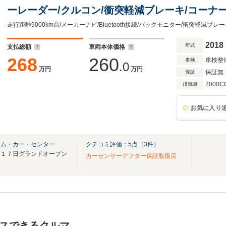
ーレーダー/クルコン/衝突軽減ブレーキ/コーナー
ト/純正17インチAW/オートライト/フォグランプ
走行距離9000km台/メーカーナビ/Bluetooth接続/バックモニター/衝突軽減ブ
2018
年式
支払総額
車両本体価格
268
260
車検整
車検
.0
万円
万円
保証無
保証
2000C
排気量
お気に入り
アム・カー・センター
クチコミ評価：
5
点（
3
件）
月１７日グランドオープン
カーセンサーアフター保証取扱店
スできるクルマ