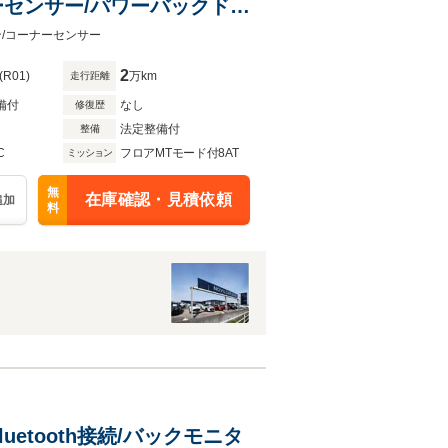
ーセンサー/パワーバックド
ライト/純正17インチAW
コン/コーナーセンサー
2
(R01)
万km
走行距離
備付
なし
修復歴
法定整備付
整備
C
フロアMTモード付8AT
ミッション
無
在庫確認・見積依頼
追加
料
uetooth接続/バックモニタ