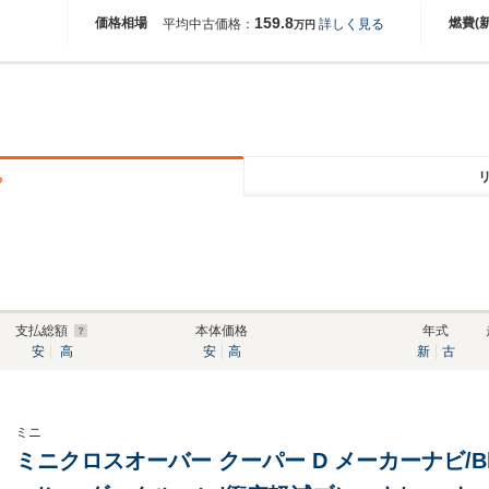
159.8
価格相場
燃費(
平均中古価格：
詳しく見る
万円
る
支払総額
本体価格
年式
安
高
安
高
新
古
ミニ
ミニクロスオーバー クーパー D メーカーナビ/Bl