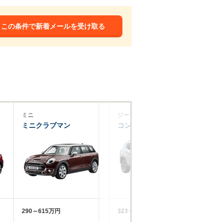
この条件で新着メールを受け取る
ミニ
ジープ
プ
ミニクラブマン
コンパス
20
290～615万円
323～568万円
24