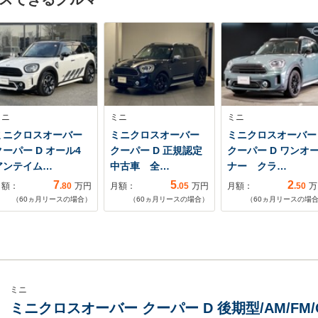
ミニ
ミニ
ミニ
ミニクロスオーバー
ミニクロスオーバー
ミニクロスオーバー
クーパー D オール4
クーパー D 正規認定
クーパー D ワンオ
アンテイム…
中古車 全…
ナー クラ…
7
5
2
月額：
.80
万円
月額：
.05
万円
月額：
.50
万
（
60
ヵ月リースの場合）
（
60
ヵ月リースの場合）
（
60
ヵ月リースの場
ミニ
ミニクロスオーバー クーパー D 後期型/AM/FM/C