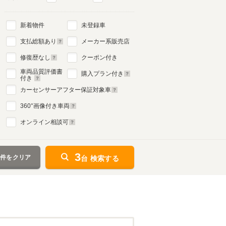
新着物件
未登録車
支払総額あり
メーカー系販売店
修復歴なし
クーポン付き
車両品質評価書
購入プラン付き
付き
カーセンサーアフター保証対象車
360
°画像付き車両
オンライン相談可
3
条件をクリア
台 検索する