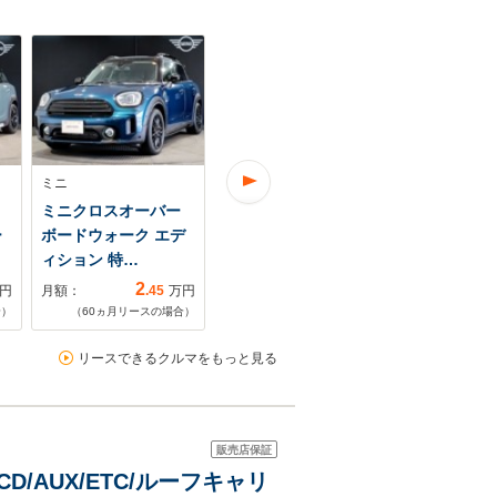
ミニ
ミニ
ミニ
ミニクロスオーバー
ミニクロスオーバー
ミニクロス
ー
ボードウォーク エデ
クーパー SD オール4
クーパー D
ィション 特…
4WD デジタ…
ド エディシ
2
3
円
月額：
.45
万円
月額：
.10
万円
月額：
合）
（
60
ヵ月リースの場合）
（
60
ヵ月リースの場合）
（
60
ヵ月リ
リースできるクルマをもっと見る
販売店保証
D/AUX/ETC/ルーフキャリ