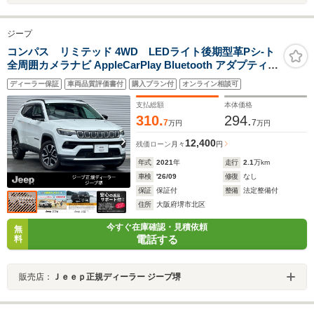
ジープ
コンパス リミテッド 4WD LEDライト後期型革Pシ-ト
全周囲カメラナビ AppleCarPlay Bluetooth アダプティブ
クル-ズコントロ-ル ステアリングヒ-タ- シ-トヒ-タ- 盗難
ディーラー保証
車両品質評価書付
購入プラン付
オンライン相談可
防止装置 レ-ンキ-プアシスト Fカメラ Sカメラ Bカメラ
ETC 認定中古車保証
支払総額
本体価格
310.
294.
7
7
万円
万円
12,400
残価ローン
月々
円
年式
2021
年
走行
2.1
万km
車検
'26/09
修復
なし
保証
保証付
整備
法定整備付
住所
大阪府堺市北区
今すぐ在庫確認・見積依頼
無
電話する
料
販売店：
Ｊｅｅｐ正規ディーラー ジープ堺