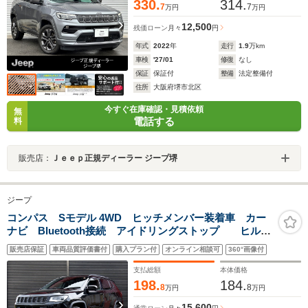
330.
314.
7
7
万円
万円
12,500
残価ローン
月々
円
年式
2022
年
走行
1.9
万km
車検
'27/01
修復
なし
保証
保証付
整備
法定整備付
住所
大阪府堺市北区
今すぐ在庫確認・見積依頼
無
電話する
料
販売店：
Ｊｅｅｐ正規ディーラー ジープ堺
ジープ
コンパス Sモデル 4WD ヒッチメンバー装着車 カー
ナビ Bluetooth接続 アイドリングストップ ヒルデ
ィセントコントロール 障害物センサー パーキングア
販売店保証
車両品質評価書付
購入プラン付
オンライン相談可
360°画像付
シスト レーンキープアシスト ブラインドスポットモ
ニター バックカメラ
支払総額
本体価格
198.
184.
8
8
万円
万円
15,600