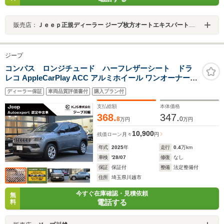
販売店：
Ｊｅｅｐ正規ディーラー ジープ枚方オートエキスパートセンター
ジープ
コンパス ロンジチュード ハーフレザーシート ドラ
レコ AppleCarPlay ACC アルミホイール ワンオーナー
ACC機能 禁煙車 認定中古車
ディーラー保証
車両品質評価書付
購入プラン付
支払総額
本体価格
368.
347.
8
0
万円
万円
10,900
残価ローン
月々
円
年式
2025
年
走行
0.4
万km
車検
'28/07
修復
なし
保証
保証付
整備
法定整備付
住所
埼玉県川越市
今すぐ在庫確認・見積依頼
無
電話する
料