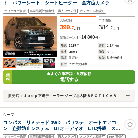
ト パワーシート シートヒーター 全方位カメラ
純正ナビゲーション AppleCarplay Bluetooth パワ
ディーラー保証
車両品質評価書付
購入プラン付
オンライン相談可
ーリアゲート LED パーキングセンサー 純正18イン
チAW ETC2.0 認定中古車保証
支払総額
本体価格
399.
384.
7
7
万円
万円
14,800
残価ローン
月々
円
年式
2025
年
走行
1.1
万km
車検
'28/06
修復
なし
保証
保証付
整備
法定整備付
住所
大阪府箕面市
今すぐ在庫確認・見積依頼
無
電話する
料
販売店：
Ｊｅｅｐ正規ディーラー ジープ北大阪ＳＰＯＴｉＣＡＲセンター
ジープ
コンパス リミテッド 4WD パワステ オートエアコ
ン 盗難防止システム BTオーディオ ETC搭載 スマ
キー 横滑り防止装置 Pシート 禁煙 メモリーナビ
ディーラー保証
車両品質評価書付
購入プラン付
オンライン相談可
360°画像付