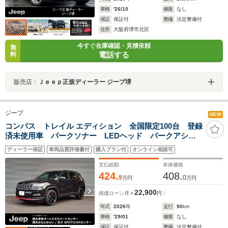
車検
'26/10
修復
なし
保証
保証付
整備
法定整備付
住所
大阪府堺市北区
今すぐ在庫確認・見積依頼
無
電話する
料
販売店：
Ｊｅｅｐ正規ディーラー ジープ堺
ジープ
NEW
コンパス トレイル エディション 全国限定100台 登録
済未使用車 パークソナー LEDヘッド パークアシス
ト アイドリングストップ ルーフレール オートクル
ディーラー保証
車両品質評価書付
購入プラン付
オンライン相談可
ーズコントロール スマートキー レーンキープ 認定
中古車
支払総額
本体価格
424.
408.
9
0
万円
万円
22,900
残価ローン
月々
円
年式
2026
年
走行
90
km
車検
'29/01
修復
なし
保証
保証付
整備
法定整備付