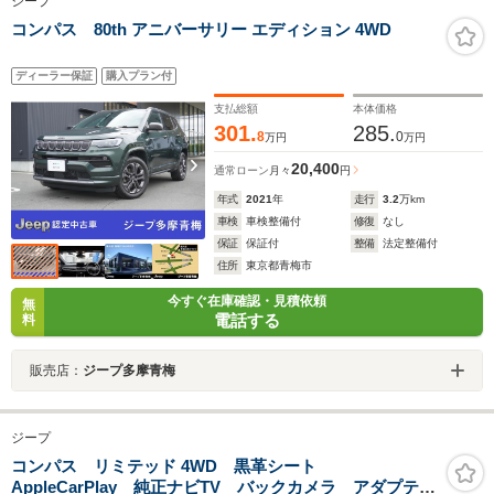
ジープ
コンパス 80th アニバーサリー エディション 4WD
ディーラー保証
購入プラン付
支払総額
本体価格
301.
285.
8
0
万円
万円
20,400
通常ローン
月々
円
年式
2021
年
走行
3.2
万km
車検
車検整備付
修復
なし
保証
保証付
整備
法定整備付
住所
東京都青梅市
今すぐ在庫確認・見積依頼
無
電話する
料
販売店：
ジープ多摩青梅
ジープ
コンパス リミテッド 4WD 黒革シート
AppleCarPlay 純正ナビTV バックカメラ アダプティ