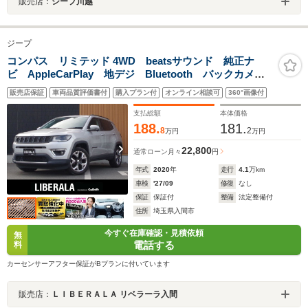
販売店：
ジープ川越
ジープ
コンパス リミテッド 4WD beatsサウンド 純正ナ
ビ AppleCarPlay 地デジ Bluetooth バックカメ
ラ 黒革 パワーシート シートヒーター コーナーセ
販売店保証
車両品質評価書付
購入プラン付
オンライン相談可
360°画像付
ンサー ACC ETC 純正18インチアルミホイール ア
イドリングストップ HIDライト!!!
支払総額
本体価格
188.
181.
8
2
万円
万円
22,800
通常ローン
月々
円
年式
2020
年
走行
4.1
万km
車検
'27/09
修復
なし
保証
保証付
整備
法定整備付
住所
埼玉県入間市
今すぐ在庫確認・見積依頼
無
電話する
料
カーセンサーアフター保証がBプランに付いています
販売店：
ＬＩＢＥＲＡＬＡ リベラーラ入間