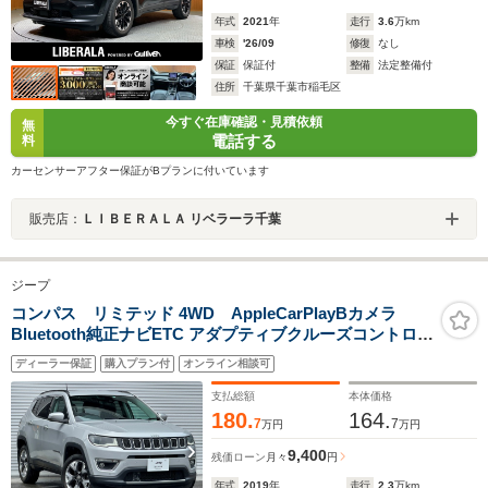
年式
2021
年
走行
3.6
万km
車検
'26/09
修復
なし
保証
保証付
整備
法定整備付
住所
千葉県千葉市稲毛区
今すぐ在庫確認・見積依頼
無
電話する
料
カーセンサーアフター保証がBプランに付いています
販売店：
ＬＩＢＥＲＡＬＡ リベラーラ千葉
ジープ
コンパス リミテッド 4WD AppleCarPlayBカメラ
Bluetooth純正ナビETC アダプティブクルーズコントロー
ル パーキングアシスト ブラインドスポットモニター リア
ディーラー保証
購入プラン付
オンライン相談可
トラフィックモニター 純正アルミホイール 衝突被害軽減
ブレーキ 認定中古車保証付
支払総額
本体価格
180.
164.
7
7
万円
万円
9,400
残価ローン
月々
円
年式
2019
年
走行
2.3
万km