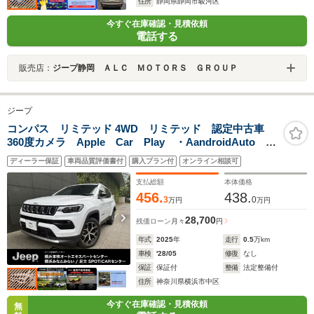
住所
静岡県静岡市駿河区
今すぐ在庫確認・見積依頼
電話する
販売店：
ジープ静岡 ＡＬＣ ＭＯＴＯＲＳ ＧＲＯＵＰ
ジープ
コンパス リミテッド 4WD リミテッド 認定中古車
360度カメラ Apple Car Play ・AandroidAuto
ACC パワーシート シートヒーター ステアリングヒ
ディーラー保証
車両品質評価書付
購入プラン付
オンライン相談可
ーター ナビ10.1インチ 純正ホイール18インチ
支払総額
本体価格
456.
438.
3
0
万円
万円
28,700
残価ローン
月々
円
年式
2025
年
走行
0.5
万km
車検
'28/05
修復
なし
保証
保証付
整備
法定整備付
住所
神奈川県横浜市中区
今すぐ在庫確認・見積依頼
無