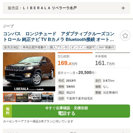
販売店：
ＬＩＢＥＲＡＬＡ リベラーラ水戸
ジープ
コンパス ロンジチュード アダプティブクルーズコン
トロール 純正ナビ TV Bカメラ Bluetooth接続 オートラ
イト パークアシスト 衝突軽減ブレーキ 車線逸脱警報 ブ
販売店保証
車両品質評価書付
購入プラン付
オンライン相談可
360°画像付
ラインドスポット プライバシーガラス 1オーナー ドラレ
コ ETC
支払総額
本体価格
169.
161.
8
7
万円
万円
20,500
通常ローン
月々
円
年式
2019
年
走行
3.8
万km
車検
'28/03
修復
なし
保証
保証付
整備
法定整備付
住所
千葉県千葉市稲毛区
今すぐ在庫確認・見積依頼
無
電話する
料
カーセンサーアフター保証がBプランに付いています