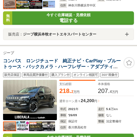
住所
神奈川県横浜市中区
今すぐ在庫確認・見積依頼
無
電話する
料
販売店：
ジープ横浜本牧オートエキスパートセンター
ジープ
コンパス ロンジチュード 純正ナビ・CarPlay・ブルー
トゥース・バックカメラ・ハーフレザー・アダプティブ
クルーズコントロール・純正17インチアルミ・LEDヘッ
販売店保証
車両品質評価書付
購入プラン付
オンライン相談可
360°画像付
ドライト・コーナーセンサー・衝突軽減ブレーキ・
ETC・スマートキー
支払総額
本体価格
218.
207.
2
4
万円
万円
24,200
通常ローン
月々
円
年式
2021
年
走行
5.6
万km
車検
'26/09
修復
なし
保証
保証付
整備
法定整備付
住所
香川県高松市