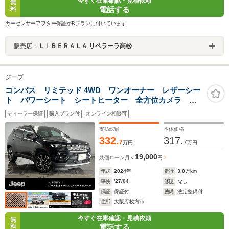
今すぐ在庫確認・見積依頼
無
電話する
料
カーセンサーアフター保証がBプランに付いています
販売店：
ＬＩＢＥＲＡＬＡ リベラーラ高松
ジープ
コンパス リミテッド 4WD ワンオーナー レザーシー
ト パワーシート シートヒーター 全方位カメラ
純正ナビゲーション AppleCarplay Bluetooth パワ
ディーラー保証
購入プラン付
オンライン相談可
ーリアゲート LED パーキングセンサー 純正18イン
チAW ETC 新車保証継承
支払総額
本体価格
332.
317.
7
7
万円
万円
19,000
残価ローン
月々
円
年式
2024
年
走行
3.0
万km
車検
'27/04
修復
なし
保証
保証付
整備
法定整備付
住所
大阪府枚方市
今すぐ在庫確認・見積依頼
無
電話する
料