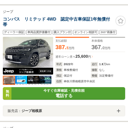
ジープ
コンパス リミテッド 4WD 認定中古車保証1年無償付
帯
ディーラー保証
車両品質評価書付
購入プラン付
オンライン相談可
360°画像付
支払総額
本体価格
387.
367.
5
0
万円
万円
25,600
通常ローン
月々
円
年式
2022
年
走行
1.8
万km
車検
車検整備付
修復
なし
保証
保証付
整備
法定整備付
住所
神奈川県相模原市中央区
今すぐ在庫確認・見積依頼
無
電話する
料
販売店：
ジープ相模原