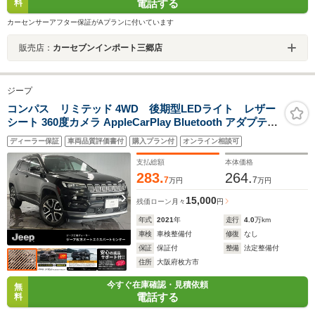
電話する
料
カーセンサーアフター保証がAプランに付いています
販売店：
カーセブンインポート三郷店
ジープ
コンパス リミテッド 4WD 後期型LEDライト レザー
シート 360度カメラ AppleCarPlay Bluetooth アダプティ
ブクルーズコントロール ステアリングヒーター シートヒ
ディーラー保証
車両品質評価書付
購入プラン付
オンライン相談可
ーター ETC 認定中古車保証
支払総額
本体価格
283.
264.
7
7
万円
万円
15,000
残価ローン
月々
円
年式
2021
年
走行
4.0
万km
車検
車検整備付
修復
なし
保証
保証付
整備
法定整備付
住所
大阪府枚方市
今すぐ在庫確認・見積依頼
無
電話する
料