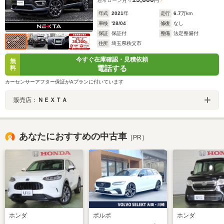
通常ローン
月々
円
年式
2021
年
走行
6.7
万km
車検
'28/04
修復
なし
保証
保証付
整備
法定整備付
住所
埼玉県秩父市
今すぐ在庫確認・見積依頼
無
電話する
料
カーセンサーアフター保証がAプランに付いています
販売店：
ＮＥＸＴＡ
あなたにおすすめの中古車
［PR］
ホンダ
ボルボ
ホンダ