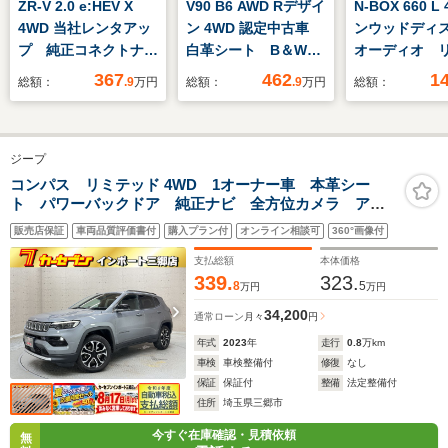
ZR-V 2.0 e:HEV X
V90 B6 AWD Rデザイ
N-BOX 660 L
4WD 当社レンタアッ
ン 4WD 認定中古車
ンウッドディ
プ 純正コネクトナ
白革シート B＆W
オーディオ 
ビ リアカメラ フル
電動ガラスサンルー
ラ 純正エン
367
462
1
総額：
.9
万円
総額：
.9
万円
総額：
セグ 純正ドラレコ
フ 純正ナビ 360ビ
外前後ドラレ
シートヒーター
ューカメラ メモリー
電動スライド
CSRS VSA Pゲー
機能付きパワーシー
ルセグTV
ジープ
ト
ト シートヒーター
パワーテールゲート
コンパス リミテッド 4WD 1オーナー車 本革シー
ト パワーバックドア 純正ナビ 全方位カメラ アダ
ルーフレール
プティブクルーズコントロール シートヒーター ドラ
Bluetooth
販売店保証
車両品質評価書付
購入プラン付
オンライン相談可
360°画像付
イブレコーダー ETC
支払総額
本体価格
339.
323.
8
5
万円
万円
34,200
通常ローン
月々
円
年式
2023
年
走行
0.8
万km
車検
車検整備付
修復
なし
保証
保証付
整備
法定整備付
住所
埼玉県三郷市
今すぐ在庫確認・見積依頼
無