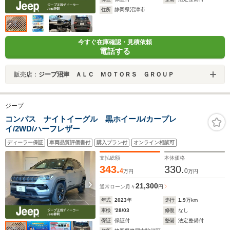
住所
静岡県沼津市
今すぐ在庫確認・見積依頼
電話する
販売店：
ジープ沼津 ＡＬＣ ＭＯＴＯＲＳ ＧＲＯＵＰ
ジープ
コンパス ナイトイーグル 黒ホイール/カープレ
イ/2WD/ハーフレザー
ディーラー保証
車両品質評価書付
購入プラン付
オンライン相談可
支払総額
本体価格
343.
330.
4
0
万円
万円
21,300
通常ローン
月々
円
年式
2023
年
走行
1.9
万km
車検
'28/03
修復
なし
保証
保証付
整備
法定整備付