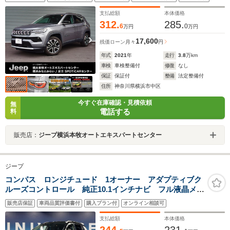
キーレス 記録簿 ヒーター ワンオーナー車 AUX
ナビ 認定中古車
支払総額
本体価格
312.
285.
6
0
万円
万円
17,600
残価ローン
月々
円
年式
2021
年
走行
3.8
万km
車検
車検整備付
修復
なし
保証
保証付
整備
法定整備付
住所
神奈川県横浜市中区
今すぐ在庫確認・見積依頼
無
電話する
料
販売店：
ジープ横浜本牧オートエキスパートセンター
ジープ
コンパス ロンジチュード 1オーナー アダプティブク
ルーズコントロール 純正10.1インチナビ フル液晶メー
ター Applecarplay バックカメラ ハーフレザーシー
販売店保証
車両品質評価書付
購入プラン付
オンライン相談可
ト フルセグTV LEDヘッドライト オートハイビーム
支払総額
本体価格
244.
231.