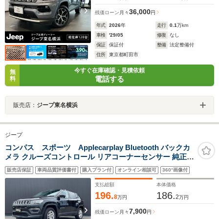
36,000
残価ローン
月々
円
年式
2026
年
走行
0.1
万km
車検
'29/05
修復
なし
保証
保証付
整備
法定整備付
住所
東京都町田市
今すぐ在庫確認・見積依頼
無
電話する
料
販売店：
ジープ東名横浜
ジープ
コンパス スポーツ Applecarplay Bluetooth バックカ
メラ クルーズコントロール リアコーナーセンサー 純正16
インチAW ETC アイドリングストップ 前後ドラレコ 電動
販売店保証
車両品質評価書付
購入プラン付
オンライン相談可
360°画像付
パーキング ヒルスタートアシスト
支払総額
本体価格
196.
186.
8
2
万円
万円
7,900
残価ローン
月々
円