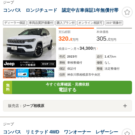
ジープ
コンパス ロンジチュード 認定中古車保証1年無償付帯
ディーラー保証
車両品質評価書付
購入プラン付
オンライン相談可
360°画像付
支払総額
本体価格
320.
305.
8
0
万円
万円
34,300
残価ローン
月々
円
年式
2023
年
走行
1.4
万km
車検
車検整備付
修復
なし
保証
保証付
整備
法定整備付
住所
神奈川県相模原市中央区
今すぐ在庫確認・見積依頼
無
電話する
料
販売店：
ジープ相模原
ジープ
コンパス リミテッド 4WD ワンオーナー レザーシー