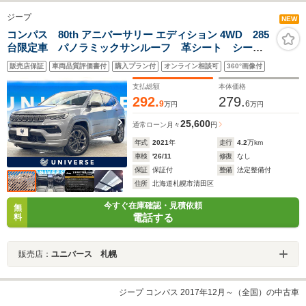
ジープ
NEW
コンパス 80th アニバーサリー エディション 4WD 285
台限定車 パノラミックサンルーフ 革シート シート
ヒーター パワーシート アダプティブクルーズコント
販売店保証
車両品質評価書付
購入プラン付
オンライン相談可
360°画像付
ロール 純正ナビ Bluetooth ハンズフリーパワーバッ
クドア LEDヘッドライト
支払総額
本体価格
292.
279.
9
6
万円
万円
25,600
通常ローン
月々
円
年式
2021
年
走行
4.2
万km
車検
'26/11
修復
なし
保証
保証付
整備
法定整備付
住所
北海道札幌市清田区
今すぐ在庫確認・見積依頼
無
電話する
料
販売店：
ユニバース 札幌
ジープ コンパス 2017年12月～（全国）の中古車