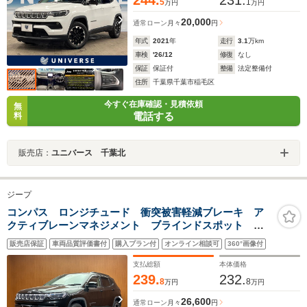
5
1
万円
万円
20,000
通常ローン
月々
円
年式
2021
年
走行
3.1
万km
車検
'26/12
修復
なし
保証
保証付
整備
法定整備付
住所
千葉県千葉市稲毛区
今すぐ在庫確認・見積依頼
無
電話する
料
販売店：
ユニバース 千葉北
ジープ
コンパス ロンジチュード 衝突被害軽減ブレーキ ア
クティブレーンマネジメント ブラインドスポット
ACC アクティブパークセンス 純正ナビ バックカメ
販売店保証
車両品質評価書付
購入プラン付
オンライン相談可
360°画像付
ラ ドライブレコーダー ハーフレザーシート ヒルデ
ィセントコントロール
支払総額
本体価格
239.
232.
8
8
万円
万円
26,600
通常ローン
月々
円