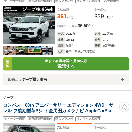
ディーラー保証
車両品質評価書付
購入プラン付
オンライン相談可
360°画像付
支払総額
本体価格
351.
339.
8
0
万円
万円
36,500
残価ローン
月々
円
年式
2022
年
走行
1.8
万km
車検
'26/12
修復
なし
保証
保証付
整備
法定整備付
住所
神奈川県横浜市港南区
今すぐ在庫確認・見積依頼
無
電話する
料
販売店：
ジープ横浜港南
ジープ
コンパス 80th アニバーサリー エディション 4WD サ
ンル-フ後期型革Pシ-ト全周囲カメラナビ AppleCarPlay
Bluetooth アダプティブクル-ズコントロ-ル ステアリング
ディーラー保証
車両品質評価書付
購入プラン付
オンライン相談可
ヒ-タ- シ-トヒ-タ- 盗難防止装置 レ-ンキ-プアシスト Fカ
メラ Sカメラ Bカメラ 認定中古車保証付き
支払総額
本体価格