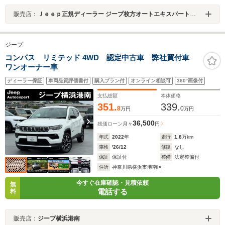
販売店：
Ｊｅｅｐ正規ディーラー ジープ枚方オートエキスパートセンター
ジープ
コンパス リミテッド 4WD 認定中古車 弊社買付車
ワンオーナー車
ディーラー保証
車両品質評価書付
購入プラン付
オンライン相談可
360°画像付
支払総額
本体価格
351.
339.
8
0
万円
万円
36,500
残価ローン
月々
円
年式
2022
年
走行
1.8
万km
車検
'26/12
修復
なし
保証
保証付
整備
法定整備付
住所
神奈川県横浜市港南区
今すぐ在庫確認・見積依頼
無
電話する
料
販売店：
ジープ横浜港南