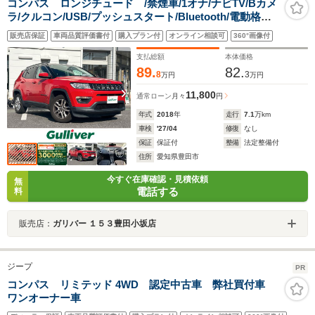
コンパス ロンジチュード /禁煙車/1オナ/ナビTV/Bカメ
ラ/クルコン/USB/プッシュスタート/Bluetooth/電動格納
ミラー/純正フロアマット/ビルトインETC/純正アルミホイ
販売店保証
車両品質評価書付
購入プラン付
オンライン相談可
360°画像付
ール/AUX/アイドリングストップ/横滑り防止機能/ステア
リングスイッチ
支払総額
本体価格
89.
82.
8
3
万円
万円
11,800
通常ローン
月々
円
年式
2018
年
走行
7.1
万km
車検
'27/04
修復
なし
保証
保証付
整備
法定整備付
住所
愛知県豊田市
今すぐ在庫確認・見積依頼
無
電話する
料
販売店：
ガリバー １５３豊田小坂店
ジープ
PR
コンパス リミテッド 4WD 認定中古車 弊社買付車
ワンオーナー車