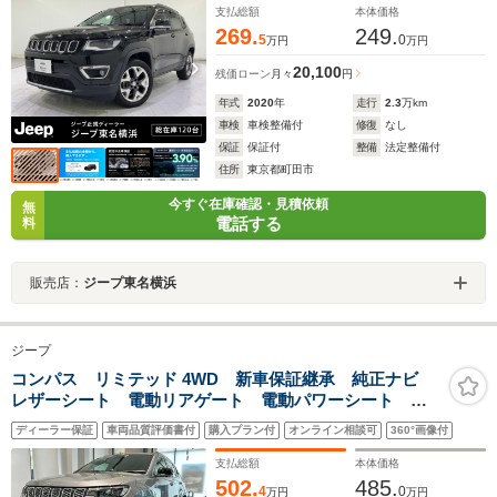
支払総額
本体価格
269.
249.
5
0
万円
万円
20,100
残価ローン
月々
円
年式
2020
年
走行
2.3
万km
車検
車検整備付
修復
なし
保証
保証付
整備
法定整備付
住所
東京都町田市
今すぐ在庫確認・見積依頼
無
電話する
料
販売店：
ジープ東名横浜
ジープ
コンパス リミテッド 4WD 新車保証継承 純正ナビ
レザーシート 電動リアゲート 電動パワーシート ア
ダプティブクルーズコントロール バックカメラ 全周
ディーラー保証
車両品質評価書付
購入プラン付
オンライン相談可
360°画像付
囲カメラ スマートキー LEDヘッドライト ETC2.0
障害物センサー
支払総額
本体価格
502.
485.
4
0
万円
万円