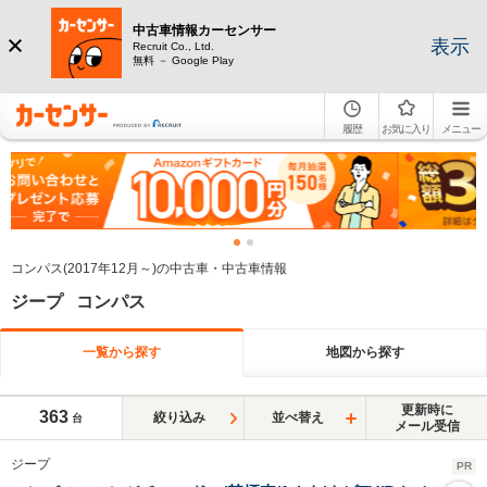
中古車情報カーセンサー
表示
Recruit Co., Ltd.
無料 － Google Play
履歴
お気に入り
メニュー
コンパス(2017年12月～)の中古車・中古車情報
ジープ コンパス
一覧から探す
地図から探す
更新時に
363
絞り込み
並べ替え
台
メール受信
ジープ
PR