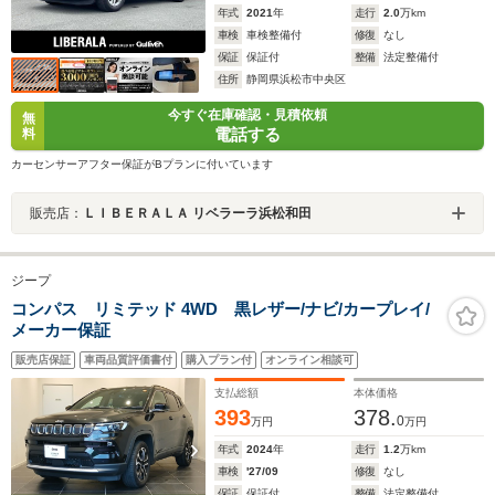
年式
2021
年
走行
2.0
万km
車検
車検整備付
修復
なし
保証
保証付
整備
法定整備付
住所
静岡県浜松市中央区
今すぐ在庫確認・見積依頼
無
電話する
料
カーセンサーアフター保証がBプランに付いています
販売店：
ＬＩＢＥＲＡＬＡ リベラーラ浜松和田
ジープ
コンパス リミテッド 4WD 黒レザー/ナビ/カープレイ/
メーカー保証
販売店保証
車両品質評価書付
購入プラン付
オンライン相談可
支払総額
本体価格
393
378.
0
万円
万円
年式
2024
年
走行
1.2
万km
車検
'27/09
修復
なし
保証
保証付
整備
法定整備付