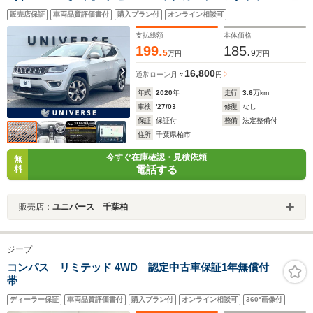
ブクルーズコントロール パワーシート・ヒーター パ
販売店保証
車両品質評価書付
購入プラン付
オンライン相談可
ワーバックドア beatsサウンド HIDヘッド ETC 禁
煙車
支払総額
本体価格
199.
185.
5
9
万円
万円
16,800
通常ローン
月々
円
年式
2020
年
走行
3.6
万km
車検
'27/03
修復
なし
保証
保証付
整備
法定整備付
住所
千葉県柏市
今すぐ在庫確認・見積依頼
無
電話する
料
販売店：
ユニバース 千葉柏
ジープ
コンパス リミテッド 4WD 認定中古車保証1年無償付
帯
ディーラー保証
車両品質評価書付
購入プラン付
オンライン相談可
360°画像付