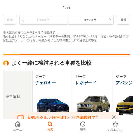
1
/13
最初
前の30件
次の30件
最後
※人気のクルマは平均1ヶ月で掲載終了
物件数合計1万台以上のメーカー｜算出データ期間：2024年9月～11月｜内容：物件数合計1万
台以上のメーカーのうち、掲載が終了した物件数が1,000台以上の場合
よく一緒に検討される車種を比較
ジープ
ジープ
ジープ
チェロキー
レネゲード
アベンジ
基本情報
※
人気のクルマは平均1ヶ月で掲載終了
在庫が無くなる前にお問い合わせください
新車価格
379.1～522.3万円
279.7～640万円
499～60
ホーム
検索
履歴
お気に入り