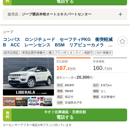
電話する
料
販売店：
ジープ横浜本牧オートエキスパートセンター
ジープ
コンパス ロンジチュード セーフティPKG 衝突軽減
B ACC レーンセンス BSM リアビューカメラ パ
ークセンス パークアシスト 純正ナビ 12セグ BT
販売店保証
車両品質評価書付
購入プラン付
オンライン相談可
360°画像付
USB ブラックルーフ ルーフレール ETC2.0 純正17
インチアルミホイール 禁煙車
支払総額
本体価格
167.
160.
8
7
万円
万円
20,300
通常ローン
月々
円
年式
2019
年
走行
3.5
万km
車検
'26/10
修復
なし
保証
保証付
整備
法定整備付
住所
茨城県水戸市
今すぐ在庫確認・見積依頼
無
電話する
料
カーセンサーアフター保証がBプランに付いています