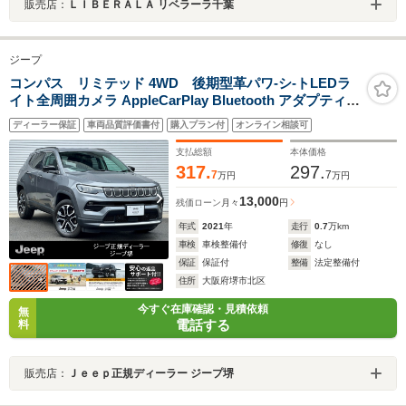
販売店：
ＬＩＢＥＲＡＬＡ リベラーラ千葉
ジープ
コンパス リミテッド 4WD 後期型革パワ-シ-トLEDラ
イト全周囲カメラ AppleCarPlay Bluetooth アダプティブ
クル-ズコントロ-ル ステアリングヒ-タ- シ-トヒ-タ- 盗難
ディーラー保証
車両品質評価書付
購入プラン付
オンライン相談可
防止装置 レ-ンキ-プアシスト Fカメラ Sカメラ Bカメラ
ETC 認定中古車保証
支払総額
本体価格
317.
297.
7
7
万円
万円
13,000
残価ローン
月々
円
年式
2021
年
走行
0.7
万km
車検
車検整備付
修復
なし
保証
保証付
整備
法定整備付
住所
大阪府堺市北区
今すぐ在庫確認・見積依頼
無
電話する
料
販売店：
Ｊｅｅｐ正規ディーラー ジープ堺