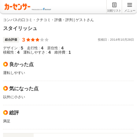
比較リスト
メニュー
コンパスの口コミ・クチコミ・評価・評判 | ゲストさん
スタイリッシュ
3
総合評価
投稿日：
2014
年
10
月
28
日
5
4
4
デザイン :
走行性 :
居住性 :
4
4
1
積載性 :
運転しやすさ :
維持費 :
良かった点
運転しやすい
気になった点
以外に小さい
総評
満足