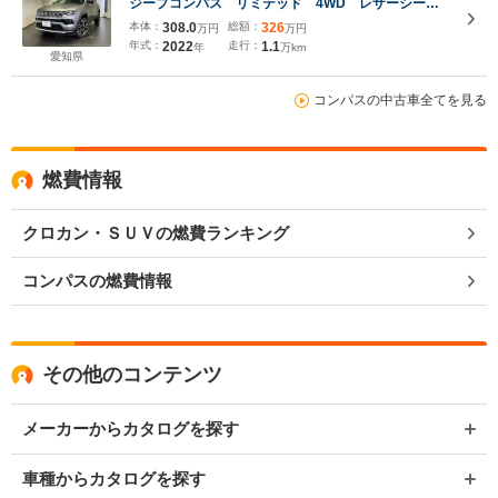
ジープコンパス リミテッド 4WD レザーシー
ト ETC バックカメラ シートヒーター
本体：
308.0
総額：
326
万円
万円
Bluetooth ナビゲーション
年式：
2022
走行：
1.1
年
万km
愛知県
コンパスの中古車全てを見る
燃費情報
クロカン・ＳＵＶの燃費ランキング
コンパスの燃費情報
その他のコンテンツ
メーカーからカタログを探す
車種からカタログを探す