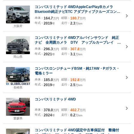
コンパスリミテッド 4WDAppleCarPlayBカメラ
Bluetooth純正ナビETC アダプティブクルーズコント
ロール パーキングアシスト ブラインドスポットモニ
本体：
164.7
総額：
180.7
万円
万円
ター リアトラフィックモニター 純正アルミホイール
年式：
2019
走行：
2.3
年
万km
衝突被害軽減ブレーキ 認定中古車保証付
大阪府
コンパスリミテッド 4WDアルパインサウンド 純正
ナビ 全周囲カメラ DTV アップルカープレイ パ
ーキングアシスト 黒革シート パワーシート シー
本体：
296.3
総額：
307.8
万円
万円
トヒーター ステアリングヒーター ACC レーン
年式：
2021
走行：
3.1
年
万km
キープ ブラインドスポット
岡山県
コンパスロンジチュードBSM・純17AW・Pガラス・
電格ミラー
本体：
185.0
総額：
192.8
万円
万円
年式：
2019
走行：
2.5
年
万km
長崎県
コンパスリミテッド 4WD
本体：
378.0
総額：
402.7
万円
万円
年式：
2024
走行：
0.2
年
万km
愛媛県
コンパスリミテッド 4WD認定中古車保証付 整備付