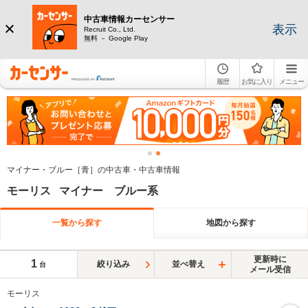
中古車情報カーセンサー
表示
Recruit Co., Ltd.
無料 － Google Play
履歴
お気に入り
メニュー
マイナー・ブルー［青］の中古車・中古車情報
モーリス マイナー ブルー系
一覧から探す
地図から探す
更新時に
1
絞り込み
並べ替え
台
メール受信
モーリス