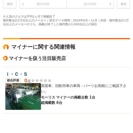
最初
前の30件
次の30件
最後
※人気のクルマは平均1ヶ月で掲載終了
物件数合計1万台以上のメーカー｜算出データ期間：2024年9月～11月｜内容：物件数合計1万
台以上のメーカーのうち、掲載が終了した物件数が1,000台以上の場合
マイナーに関する関連情報
マイナーを扱う注目販売店
Ｉ・Ｃ・Ｓ
0
総合評価
点
英国車、旧欧州車の車両・パーツお気軽にご相談下さ
い。
1
モーリス マイナーの
掲載台数
台
6
総掲載数
台