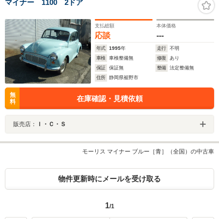
マイナー 1100 2ドア
支払総額
本体価格
応談
---
年式
1995
年
走行
不明
車検
車検整備無
修復
あり
保証
保証無
整備
法定整備無
住所
静岡県裾野市
無
在庫確認・見積依頼
料
販売店：
Ｉ・Ｃ・Ｓ
モーリス マイナー ブルー［青］（全国）の中古車
物件更新時にメールを受け取る
1
/1