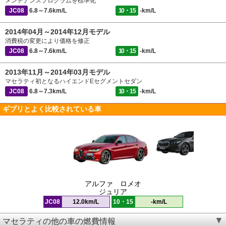
メンテナンスプログラムを標準化
JC08
6.8～7.6km/L
10・15
-km/L
2014年04月～2014年12月モデル
消費税の変更により価格を修正
JC08
6.8～7.6km/L
10・15
-km/L
2013年11月～2014年03月モデル
マセラティ初となるハイエンドEセグメントセダン
JC08
6.8～7.3km/L
10・15
-km/L
ギブリとよく比較されている車
アルファ ロメオ
ジュリア
JC08
12.0km/L
10・15
-km/L
マセラティの他の車の燃費情報