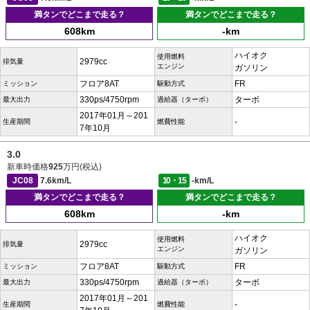
満タンでどこまで走る？
満タンでどこまで走る？
608km
-km
ハイオク
使用燃料
2979cc
排気量
エンジン
ガソリン
フロア8AT
FR
ミッション
駆動方式
330ps/4750rpm
ターボ
最大出力
過給器（ターボ）
2017年01月～201
-
生産期間
燃費性能
7年10月
3.0
新車時価格
925
万円(税込)
JC08
7.6km/L
10・15
-km/L
満タンでどこまで走る？
満タンでどこまで走る？
608km
-km
ハイオク
使用燃料
2979cc
排気量
エンジン
ガソリン
フロア8AT
FR
ミッション
駆動方式
330ps/4750rpm
ターボ
最大出力
過給器（ターボ）
2017年01月～201
-
生産期間
燃費性能