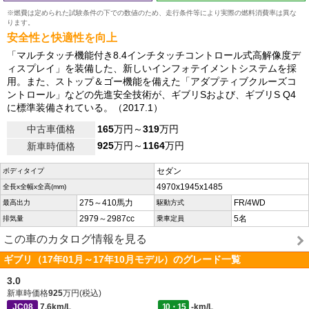
※燃費は定められた試験条件の下での数値のため、走行条件等により実際の燃料消費率は異な
ります。
安全性と快適性を向上
「マルチタッチ機能付き8.4インチタッチコントロール式高解像度デ
ィスプレイ」を装備した、新しいインフォテイメントシステムを採
用。また、ストップ＆ゴー機能を備えた「アダプティブクルーズコ
ントロール」などの先進安全技術が、ギブリSおよび、ギブリS Q4
に標準装備されている。（2017.1）
中古車価格
165
万円～
319
万円
925
万円～
1164
万円
新車時価格
セダン
ボディタイプ
4970x1945x1485
全長x全幅x全高(mm)
275～410馬力
FR/4WD
最高出力
駆動方式
2979～2987cc
5名
排気量
乗車定員
この車のカタログ情報を見る
ギブリ（17年01月～17年10月モデル）のグレード一覧
3.0
新車時価格
925
万円(税込)
JC08
7.6km/L
10・15
-km/L