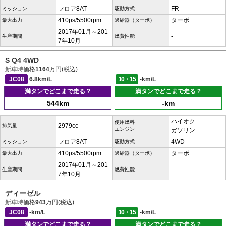
フロア8AT
FR
ミッション
駆動方式
410ps/5500rpm
ターボ
最大出力
過給器（ターボ）
2017年01月～201
-
生産期間
燃費性能
7年10月
S Q4 4WD
新車時価格
1164
万円(税込)
JC08
6.8km/L
10・15
-km/L
満タンでどこまで走る？
満タンでどこまで走る？
544km
-km
ハイオク
使用燃料
2979cc
排気量
エンジン
ガソリン
フロア8AT
4WD
ミッション
駆動方式
410ps/5500rpm
ターボ
最大出力
過給器（ターボ）
2017年01月～201
-
生産期間
燃費性能
7年10月
ディーゼル
新車時価格
943
万円(税込)
JC08
-km/L
10・15
-km/L
満タンでどこまで走る？
満タンでどこまで走る？