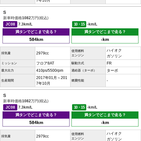
7年10月
S
新車時価格
1082
万円(税込)
JC08
7.3km/L
10・15
-km/L
満タンでどこまで走る？
満タンでどこまで走る？
584km
-km
ハイオク
使用燃料
2979cc
排気量
エンジン
ガソリン
フロア8AT
FR
ミッション
駆動方式
410ps/5500rpm
ターボ
最大出力
過給器（ターボ）
2017年01月～201
-
生産期間
燃費性能
7年10月
S
新車時価格
1082
万円(税込)
JC08
7.3km/L
10・15
-km/L
満タンでどこまで走る？
満タンでどこまで走る？
584km
-km
ハイオク
使用燃料
2979cc
排気量
エンジン
ガソリン