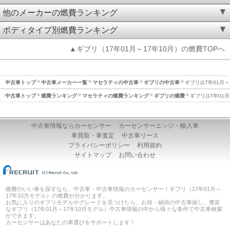
他のメーカーの燃費ランキング
ボディタイプ別燃費ランキング
▲ギブリ（17年01月～17年10月）の燃費TOPへ
中古車トップ
中古車メーカー一覧
マセラティの中古車
ギブリの中古車
ギブリ(17年01月～
中古車トップ
燃費ランキング
マセラティの燃費ランキング
ギブリの燃費
ギブリ(17年01
中古車情報ならカーセンサー
カーセンサーエッジ・輸入車
車買取・車査定
中古車リース
プライバシーポリシー
利用規約
サイトマップ
お問い合わせ
燃費のいい車を探すなら、中古車・中古車情報のカーセンサー！ギブリ（17年01月～
17年10月モデル）の燃費が分かります。
お気に入りのギブリモデルやグレードを見つけたら、お得・納得の中古車探し。豊富
なギブリ（17年01月～17年10月モデル）中古車情報の中から様々な条件で中古車検索
ができます。
カーセンサーはあなたの車選びをサポートします！