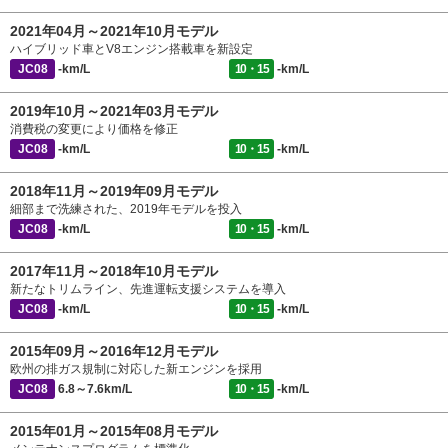
2021年04月～2021年10月モデル
ハイブリッド車とV8エンジン搭載車を新設定
JC08
-km/L
10・15
-km/L
2019年10月～2021年03月モデル
消費税の変更により価格を修正
JC08
-km/L
10・15
-km/L
2018年11月～2019年09月モデル
細部まで洗練された、2019年モデルを投入
JC08
-km/L
10・15
-km/L
2017年11月～2018年10月モデル
新たなトリムライン、先進運転支援システムを導入
JC08
-km/L
10・15
-km/L
2015年09月～2016年12月モデル
欧州の排ガス規制に対応した新エンジンを採用
JC08
6.8～7.6km/L
10・15
-km/L
2015年01月～2015年08月モデル