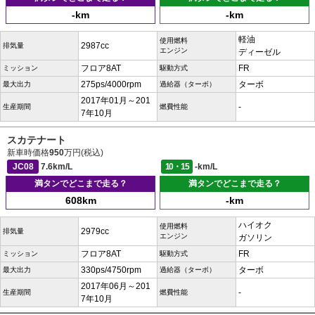
-km
-km
軽油
使用燃料
2987cc
排気量
エンジン
ディーゼル
フロア8AT
FR
ミッション
駆動方式
275ps/4000rpm
ターボ
最大出力
過給器（ターボ）
2017年01月～201
-
生産期間
燃費性能
7年10月
スカテナート
新車時価格
950
万円(税込)
JC08
7.6km/L
10・15
-km/L
満タンでどこまで走る？
満タンでどこまで走る？
608km
-km
ハイオク
使用燃料
2979cc
排気量
エンジン
ガソリン
フロア8AT
FR
ミッション
駆動方式
330ps/4750rpm
ターボ
最大出力
過給器（ターボ）
2017年06月～201
-
生産期間
燃費性能
7年10月