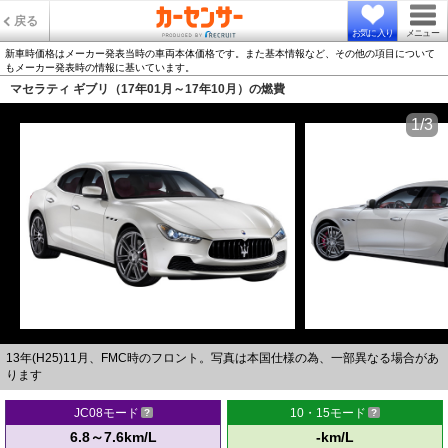
戻る
お気に入り
メニュー
新車時価格はメーカー発表当時の車両本体価格です。また基本情報など、その他の項目について
もメーカー発表時の情報に基いています。
マセラティ ギブリ（17年01月～17年10月）の燃費
1/3
13年(H25)11月、FMC時のフロント。写真は本国仕様の為、一部異なる場合があ
ります
JC08モード
10・15モード
6.8～7.6km/L
-km/L