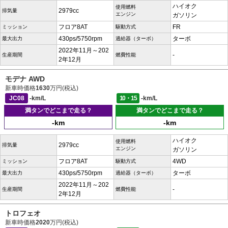
ハイオク
使用燃料
2979cc
排気量
エンジン
ガソリン
フロア8AT
FR
ミッション
駆動方式
430ps/5750rpm
ターボ
最大出力
過給器（ターボ）
2022年11月～202
-
生産期間
燃費性能
2年12月
モデナ AWD
新車時価格
1630
万円(税込)
JC08
-km/L
10・15
-km/L
満タンでどこまで走る？
満タンでどこまで走る？
-km
-km
ハイオク
使用燃料
2979cc
排気量
エンジン
ガソリン
フロア8AT
4WD
ミッション
駆動方式
430ps/5750rpm
ターボ
最大出力
過給器（ターボ）
2022年11月～202
-
生産期間
燃費性能
2年12月
トロフェオ
新車時価格
2020
万円(税込)