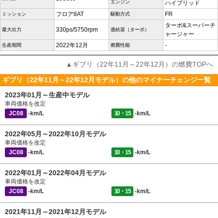
エンジン
ハイブリッド
フロア8AT
FR
ミッション
駆動方式
ターボ&スーパーチ
330ps/5750rpm
最大出力
過給器（ターボ）
ャージャー
2022年12月
-
生産期間
燃費性能
▲ギブリ（22年11月～22年12月）の燃費TOPへ
ギブリ（22年11月～22年12月モデル）の他のマイナーチェンジ一覧
2023年01月～生産中モデル
車両価格を改定
JC08
-km/L
10・15
-km/L
2022年05月～2022年10月モデル
車両価格を改定
JC08
-km/L
10・15
-km/L
2022年01月～2022年04月モデル
車両価格を改定
JC08
-km/L
10・15
-km/L
2021年11月～2021年12月モデル