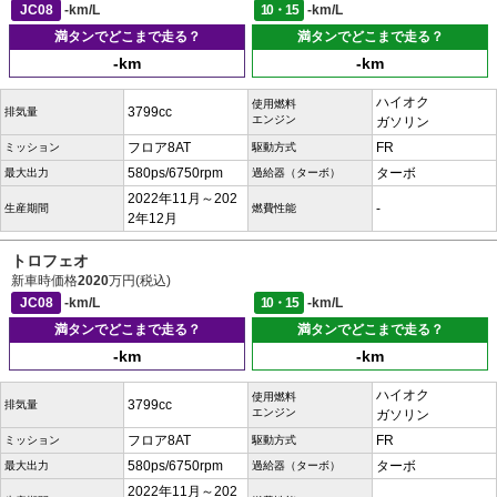
JC08
-km/L
10・15
-km/L
満タンでどこまで走る？
満タンでどこまで走る？
-km
-km
ハイオク
使用燃料
3799cc
排気量
エンジン
ガソリン
フロア8AT
FR
ミッション
駆動方式
580ps/6750rpm
ターボ
最大出力
過給器（ターボ）
2022年11月～202
-
生産期間
燃費性能
2年12月
トロフェオ
新車時価格
2020
万円(税込)
JC08
-km/L
10・15
-km/L
満タンでどこまで走る？
満タンでどこまで走る？
-km
-km
ハイオク
使用燃料
3799cc
排気量
エンジン
ガソリン
フロア8AT
FR
ミッション
駆動方式
580ps/6750rpm
ターボ
最大出力
過給器（ターボ）
2022年11月～202