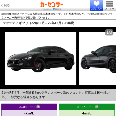
戻る
お気に入り
メニュー
新車時価格はメーカー発表当時の車両本体価格です。また基本情報など、その他の項目について
もメーカー発表時の情報に基いています。
マセラティ ギブリ（22年11月～22年12月）の燃費
1/3
21年(R3)4月、一部改良時のグランスポーツ系のフロント。写真は本国仕様の
為、一部異なる場合があります
JC08モード
10・15モード
-km/L
-km/L