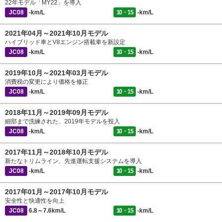
22年モデル「MY22」を導入
JC08
-km/L
10・15
-km/L
2021年04月～2021年10月モデル
ハイブリッド車とV8エンジン搭載車を新設定
JC08
-km/L
10・15
-km/L
2019年10月～2021年03月モデル
消費税の変更により価格を修正
JC08
-km/L
10・15
-km/L
2018年11月～2019年09月モデル
細部まで洗練された、2019年モデルを投入
JC08
-km/L
10・15
-km/L
2017年11月～2018年10月モデル
新たなトリムライン、先進運転支援システムを導入
JC08
-km/L
10・15
-km/L
2017年01月～2017年10月モデル
安全性と快適性を向上
JC08
6.8～7.6km/L
10・15
-km/L