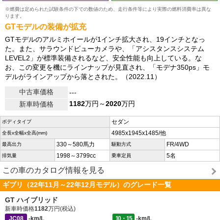
※燃費は定められた試験条件の下での数値のため、走行条件等により実際の燃料消費率は異な
ります。
GTモデルの装備が拡充
GTモデルのアルミホイールが1インチ拡大され、19インチとなっ
た。また、サラウンドビューカメラや、「アシスタンスシステム
LEVEL2」が標準装備されるなど、安全性能も向上している。な
お、この変更を機にラインナップが見直され、「モデナ350ps」モ
デルがラインアップから落とされた。（2022.11）
中古車価格
---
1182
万円～
2020
万円
新車時価格
セダン
ボディタイプ
4985x1945x1485/他
全長x全幅x全高(mm)
330～580馬力
FR/4WD
最高出力
駆動方式
1998～3799cc
5名
排気量
乗車定員
この車のカタログ情報を見る
ギブリ（22年11月～22年12月モデル）のグレード一覧
GT ハイブリッド
新車時価格
1182
万円(税込)
JC08
-km/L
10・15
-km/L