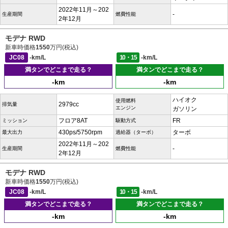
2022年11月～202
-
生産期間
燃費性能
2年12月
モデナ RWD
新車時価格
1550
万円(税込)
JC08
-km/L
10・15
-km/L
満タンでどこまで走る？
満タンでどこまで走る？
-km
-km
ハイオク
使用燃料
2979cc
排気量
エンジン
ガソリン
フロア8AT
FR
ミッション
駆動方式
430ps/5750rpm
ターボ
最大出力
過給器（ターボ）
2022年11月～202
-
生産期間
燃費性能
2年12月
モデナ RWD
新車時価格
1550
万円(税込)
JC08
-km/L
10・15
-km/L
満タンでどこまで走る？
満タンでどこまで走る？
-km
-km