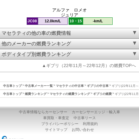
アルファ ロメオ
ジュリア
JC08
12.0km/L
10・15
-km/L
マセラティの他の車の燃費情報
他のメーカーの燃費ランキング
ボディタイプ別燃費ランキング
▲ギブリ（22年11月～22年12月）の燃費TOPへ
中古車トップ
中古車メーカー一覧
マセラティの中古車
ギブリの中古車
ギブリ(22年11月～
中古車トップ
燃費ランキング
マセラティの燃費ランキング
ギブリの燃費
ギブリ(22年11
中古車情報ならカーセンサー
カーセンサーエッジ・輸入車
車買取・車査定
中古車リース
プライバシーポリシー
利用規約
サイトマップ
お問い合わせ