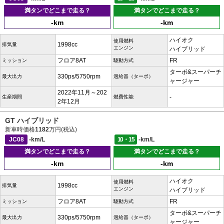
満タンでどこまで走る？
満タンでどこまで走る？
-km
-km
ハイオク
使用燃料
1998cc
排気量
エンジン
ハイブリッド
フロア8AT
FR
ミッション
駆動方式
ターボ&スーパーチ
330ps/5750rpm
最大出力
過給器（ターボ）
ャージャー
2022年11月～202
-
生産期間
燃費性能
2年12月
GT ハイブリッド
新車時価格
1182
万円(税込)
JC08
-km/L
10・15
-km/L
満タンでどこまで走る？
満タンでどこまで走る？
-km
-km
ハイオク
使用燃料
1998cc
排気量
エンジン
ハイブリッド
フロア8AT
FR
ミッション
駆動方式
ターボ&スーパーチ
330ps/5750rpm
最大出力
過給器（ターボ）
ャージャー