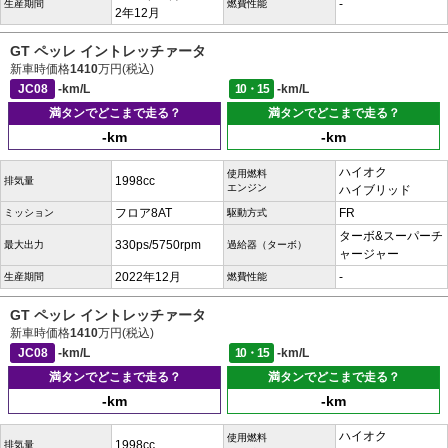
-
生産期間
燃費性能
2年12月
GT ペッレ イントレッチァータ
新車時価格
1410
万円(税込)
JC08
-km/L
10・15
-km/L
満タンでどこまで走る？
満タンでどこまで走る？
-km
-km
ハイオク
使用燃料
1998cc
排気量
エンジン
ハイブリッド
フロア8AT
FR
ミッション
駆動方式
ターボ&スーパーチ
330ps/5750rpm
最大出力
過給器（ターボ）
ャージャー
2022年12月
-
生産期間
燃費性能
GT ペッレ イントレッチァータ
新車時価格
1410
万円(税込)
JC08
-km/L
10・15
-km/L
満タンでどこまで走る？
満タンでどこまで走る？
-km
-km
ハイオク
使用燃料
1998cc
排気量