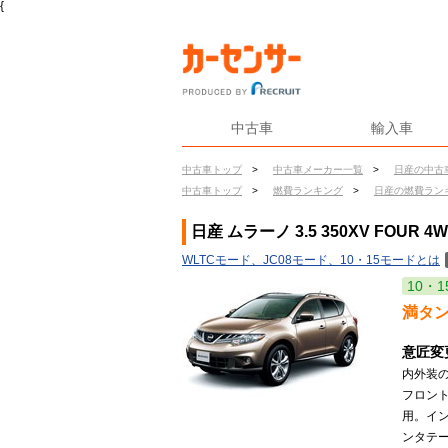
{
中古車
輸入車
中古車トップ
>
中古車メーカー一覧
>
日産の中古
中古車トップ
>
燃費ランキング
>
日産の燃費ラン
日産 ムラーノ 3.5 350XV FOUR 
WLTCモード、JC08モード、10・15モードとは
10・1
満タ
意匠変
内外装
フロン
用。イ
ンタテー