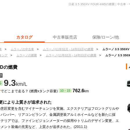
日産 3.5 350XV FOUR 4WDの燃費 | 
カタログ
中古車販売店
保険/ローン/他
車
>
ムラーノの中古車
>
ムラーノ(11年02月～14年03月)の燃費
>
ムラーノ 3.5 350X
キング
>
ムラーノの燃費
>
ムラーノ(11年02月～14年03月)の燃費
>
ムラーノ 3.5 350
4WDの燃費
？
9.3
5
km/L
ン
762.6
10・15
でどこまで走る？ (燃費xタンク容量)
km
更により上質さが追求された
の意匠変更を含むマイナーチェンジを実施。エクステリアはフロントグリルや
トバンパー、リアコンビランプ、金属調塗装アルミホイールなどを新たに採
ンテリアでは、ファインビジョンメーターの採用やトリムのデザイン変更、エ
メント装備の充実など、上質さが追求された。(2011.1)