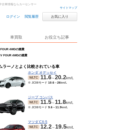
中古車・中古車情報ならカーセンサー
サイトマップ
ログイン
閲覧履歴
お気に入り
車買取
お役立ち記事
V FOUR 4WDの燃費
XV FOUR 4WDの燃費
ムラーノとよく比較されている車
ホンダ オデッセイ
11.6
20.2
WLTC
～
km/L
※ JC08モード
10.6
～
26
km/L
ジープ コンパス
11.5
11.8
WLTC
～
km/L
※ JC08モード
9.6
～
11.9
km/L
マツダ CX-5
12.2
19.5
WLTC
～
km/L