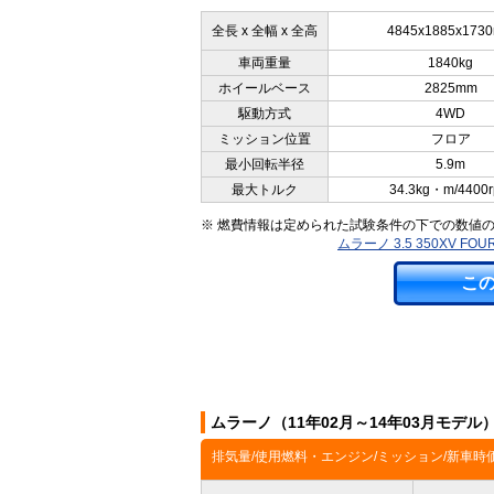
全長 x 全幅 x 全高
4845x1885x173
車両重量
1840kg
ホイールベース
2825mm
駆動方式
4WD
ミッション位置
フロア
最小回転半径
5.9m
最大トルク
34.3kg・m/4400
※ 燃費情報は定められた試験条件の下での数値
ムラーノ 3.5 350XV 
こ
ムラーノ（11年02月～14年03月モデ
排気量/使用燃料・エンジン/ミッション/新車時