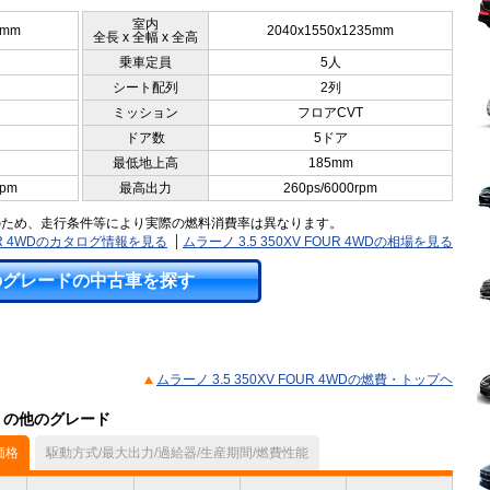
室内
0mm
2040x1550x1235mm
全長 x 全幅 x 全高
乗車定員
5人
シート配列
2列
ミッション
フロアCVT
ドア数
5ドア
最低地上高
185mm
rpm
最高出力
260ps/6000rpm
のため、走行条件等により実際の燃料消費率は異なります。
FOUR 4WDのカタログ情報を見る
ムラーノ 3.5 350XV FOUR 4WDの相場を見る
のグレードの中古車を探す
ムラーノ 3.5 350XV FOUR 4WDの燃費・トップヘ
ル）の他のグレード
価格
駆動方式/最大出力/過給器/生産期間/燃費性能