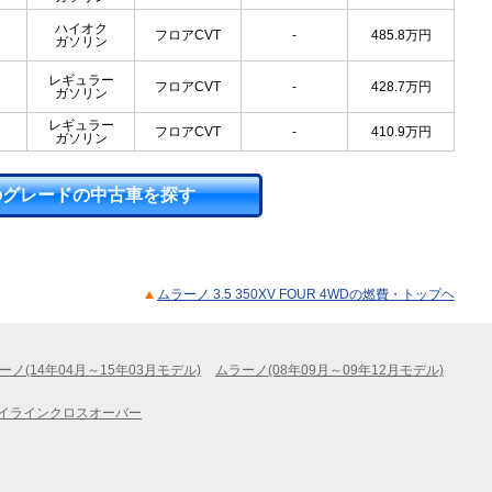
ハイオク
フロアCVT
-
485.8
万円
ガソリン
レギュラー
フロアCVT
-
428.7
万円
ガソリン
レギュラー
フロアCVT
-
410.9
万円
ガソリン
のグレードの中古車を探す
ムラーノ 3.5 350XV FOUR 4WDの燃費・トップヘ
ーノ(14年04月～15年03月モデル)
ムラーノ(08年09月～09年12月モデル)
イラインクロスオーバー