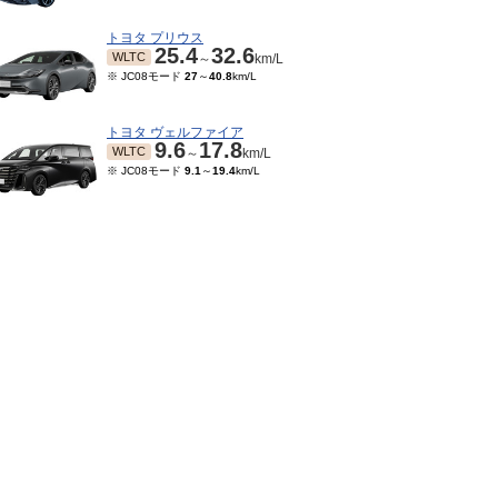
トヨタ プリウス
25.4
32.6
WLTC
～
km/L
※ JC08モード
27
～
40.8
km/L
トヨタ ヴェルファイア
9.6
17.8
WLTC
～
km/L
※ JC08モード
9.1
～
19.4
km/L