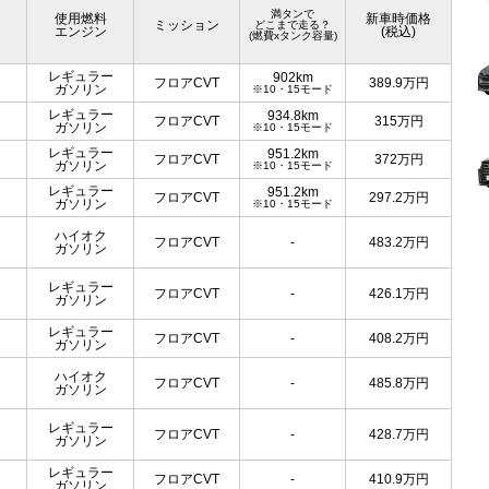
満タンで
使用燃料
新車時価格
ミッション
どこまで走る？
エンジン
(税込)
(燃費xタンク容量)
レギュラー
902km
フロアCVT
389.9
万円
ガソリン
※10・15モード
レギュラー
934.8km
フロアCVT
315
万円
ガソリン
※10・15モード
レギュラー
951.2km
フロアCVT
372
万円
ガソリン
※10・15モード
レギュラー
951.2km
フロアCVT
297.2
万円
ガソリン
※10・15モード
ハイオク
フロアCVT
-
483.2
万円
ガソリン
レギュラー
フロアCVT
-
426.1
万円
ガソリン
レギュラー
フロアCVT
-
408.2
万円
ガソリン
ハイオク
フロアCVT
-
485.8
万円
ガソリン
レギュラー
フロアCVT
-
428.7
万円
ガソリン
レギュラー
フロアCVT
-
410.9
万円
ガソリン