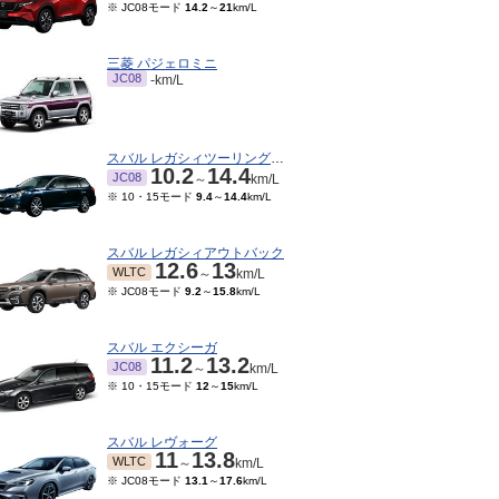
※ JC08モード
14.2
～
21
km/L
三菱 パジェロミニ
JC08
-km/L
スバル レガシィツーリングワゴン
10.2
14.4
JC08
～
km/L
※ 10・15モード
9.4
～
14.4
km/L
スバル レガシィアウトバック
12.6
13
WLTC
～
km/L
※ JC08モード
9.2
～
15.8
km/L
スバル エクシーガ
11.2
13.2
JC08
～
km/L
※ 10・15モード
12
～
15
km/L
スバル レヴォーグ
11
13.8
WLTC
～
km/L
※ JC08モード
13.1
～
17.6
km/L